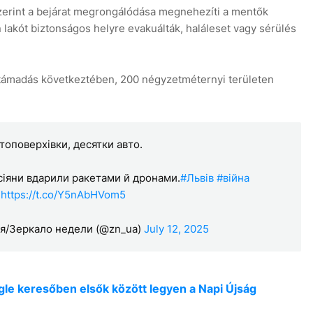
szerint a bejárat megrongálódása megnehezíti a mentők
lakót biztonságos helyre evakuálták, haláleset vagy sérülés
a támadás következtében, 200 négyzetméternyi területen
топоверхівки, десятки авто.
осіяни вдарили ракетами й дронами.
#Львів
#війна
и
https://t.co/Y5nAbHVom5
я/Зеркало недели (@zn_ua)
July 12, 2025
oogle keresőben elsők között legyen a Napi Újság