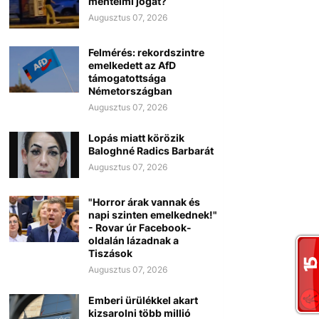
mentelmi jogát?
Augusztus 07, 2026
Felmérés: rekordszintre
emelkedett az AfD
támogatottsága
Németországban
Augusztus 07, 2026
Lopás miatt körözik
Baloghné Radics Barbarát
Augusztus 07, 2026
"Horror árak vannak és
napi szinten emelkednek!"
- Rovar úr Facebook-
oldalán lázadnak a
Tiszások
Augusztus 07, 2026
Emberi ürülékkel akart
kizsarolni több millió