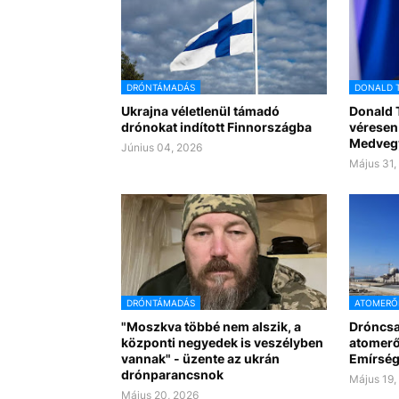
DRÓNTÁMADÁS
DONALD 
Ukrajna véletlenül támadó
Donald 
drónokat indított Finnországba
véresen
Medvegy
Június 04, 2026
Május 31,
DRÓNTÁMADÁS
ATOMER
"Moszkva többé nem alszik, a
Dróncsa
központi negyedek is veszélyben
atomerő
vannak" - üzente az ukrán
Emírsé
drónparancsnok
Május 19,
Május 20, 2026