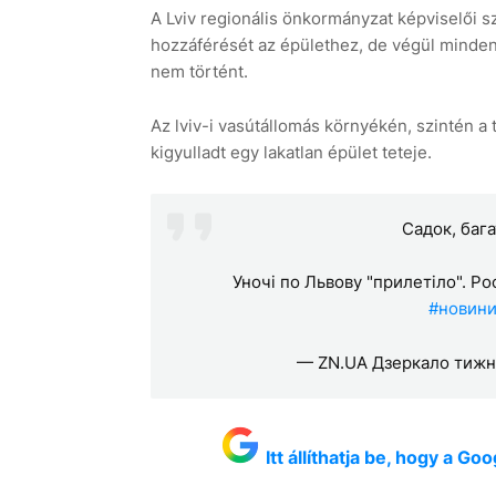
A Lviv regionális önkormányzat képviselői 
hozzáférését az épülethez, de végül minden 
nem történt.
Az lviv-i vasútállomás környékén, szintén 
kigyulladt egy lakatlan épület teteje.
Садок, бага
Уночі по Львову "прилетіло". Р
#новин
— ZN.UA Дзеркало тижн
Itt állíthatja be, hogy a G