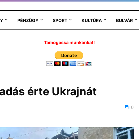
Y
PÉNZÜGY
SPORT
KULTÚRA
BULVÁR
Támogassa munkánkat!
dás érte Ukrajnát
5
0