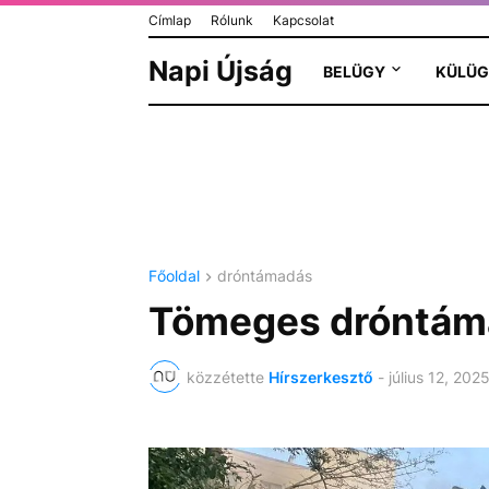
Címlap
Rólunk
Kapcsolat
Napi Újság
BELÜGY
KÜLÜG
Főoldal
dróntámadás
Tömeges dróntáma
közzétette
Hírszerkesztő
-
július 12, 202