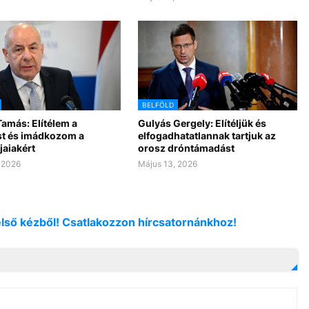
BELFÖLD
amás: Elítélem a
Gulyás Gergely: Elítéljük és
t és imádkozom a
elfogadhatatlannak tartjuk az
jaiakért
orosz dróntámadást
 2026
Május 13, 2026
első kézből! Csatlakozzon hírcsatornánkhoz!