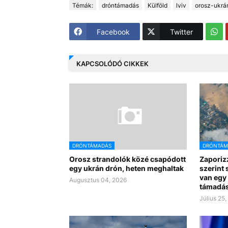
Témák:
dróntámadás
Külföld
lviv
orosz-ukrá
Facebook
Twitter
KAPCSOLÓDÓ CIKKEK
DRÓNTÁMADÁS
DRÓNTÁM
Orosz strandolók közé csapódott
Zaporiz
egy ukrán drón, heten meghaltak
szerint
van egy 
Augusztus 04, 2026
támadá
Július 25