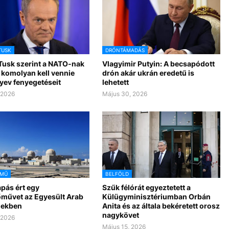
TUSK
DRÓNTÁMADÁS
Tusk szerint a NATO-nak
Vlagyimir Putyin: A becsapódott
 komolyan kell vennie
drón akár ukrán eredetű is
ev fenyegetéseit
lehetett
 2026
Május 30, 2026
ŐMŰ
BELFÖLD
pás ért egy
Szűk félórát egyeztetett a
művet az Egyesült Arab
Külügyminisztériumban Orbán
gekben
Anita és az általa bekéretett orosz
nagykövet
 2026
Május 15, 2026