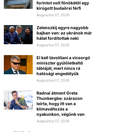
forintot volt főnökétől egy
kirúgott budaörsi férfi
Augusztus 07, 2026
Zelenszkij egyre nagyobb
bajban van: az ukránok már
hátat fordítottak neki
Augusztus 07, 2026
El kell távolítani a vicsorgó
miniszter gyülöletkeltő
tábláját, mert nincs rá
hatósági engedélyük
Augusztus 07, 2026
Radnai átment Greta
Thunbergbe: szárazon
leírta, hogy itt van a
klímaváltozás a
nyakunkon, végünk van
Augusztus 07, 2026