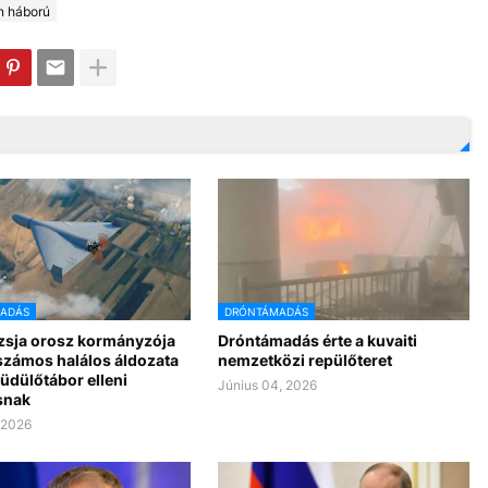
n háború
ADÁS
DRÓNTÁMADÁS
zsja orosz kormányzója
Dróntámadás érte a kuvaiti
 számos halálos áldozata
nemzetközi repülőteret
üdülőtábor elleni
Június 04, 2026
snak
, 2026