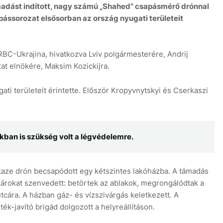
ámadást indított, nagy számú „Shahed” csapásmérő drónnal
apássorozat elsősorban az ország nyugati területeit
BC-Ukrajina, hivatkozva Lviv polgármesterére, Andrij
zat elnökére, Maksim Kozickijra.
7
ti területeit érintette. Először Kropyvnytskyi és Cserkaszi
kban is szükség volt a légvédelemre.
kaze drón becsapódott egy kétszintes lakóházba. A támadás
károkat szenvedett: betörtek az ablakok, megrongálódtak a
utcára. A házban gáz- és vízszivárgás keletkezett. A
k-javító brigád dolgozott a helyreállításon.