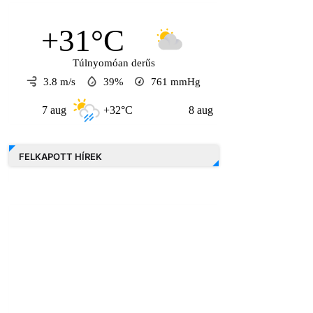
+31°C
Túlnyomóan derűs
3.8 m/s
39%
761
mmHg
 aug
+32°C
8 aug
+30°C
9 aug
FELKAPOTT HÍREK