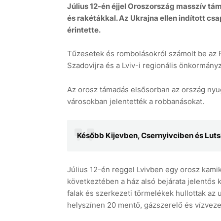
Július 12-én éjjel Oroszország masszív t
és rakétákkal. Az Ukrajna ellen indított cs
érintette.
Tűzesetek és rombolásokról számolt be az R
Szadovijra és a Lviv-i regionális önkormány
Az orosz támadás elsősorban az ország nyuga
városokban jelentették a robbanásokat.
Később Kijevben, Csernyivciben és Luts
Július 12-én reggel Lvivben egy orosz kami
következtében a ház alsó bejárata jelentős 
falak és szerkezeti törmelékek hullottak az 
helyszínen 20 mentő, gázszerelő és vízvezeté