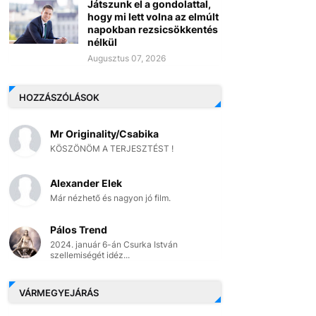
Játszunk el a gondolattal,
hogy mi lett volna az elmúlt
napokban rezsicsökkentés
nélkül
Augusztus 07, 2026
HOZZÁSZÓLÁSOK
Mr Originality/Csabika
KÖSZÖNÖM A TERJESZTÉST !
Alexander Elek
Már nézhető és nagyon jó film.
Pálos Trend
2024. január 6-án Csurka István
szellemiségét idéz...
VÁRMEGYEJÁRÁS