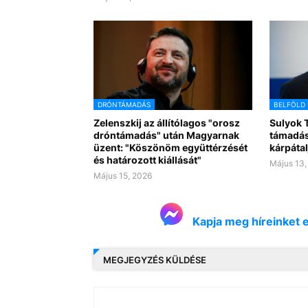
DRÓNTÁMADÁS
BELFÖLD
Zelenszkij az állítólagos "orosz
Sulyok T
dróntámadás" után Magyarnak
támadás
üzent: "Köszönöm együttérzését
kárpátal
és határozott kiállását"
Május 13,
Május 15, 2026
Kapja meg híreinket 
MEGJEGYZÉS KÜLDÉSE