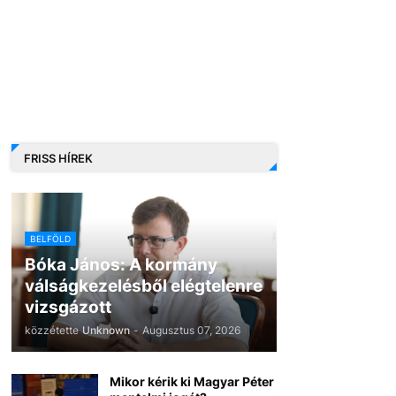
FRISS HÍREK
BELFÖLD
Bóka János: A kormány
válságkezelésből elégtelenre
vizsgázott
közzétette
Unknown
-
Augusztus 07, 2026
Mikor kérik ki Magyar Péter