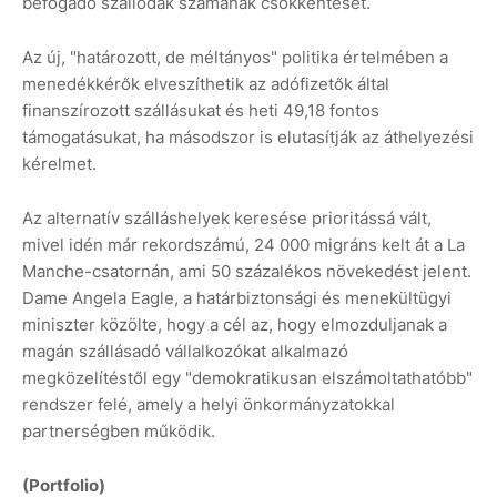
befogadó szállodák számának csökkentését.
Az új, "határozott, de méltányos" politika értelmében a
menedékkérők elveszíthetik az adófizetők által
finanszírozott szállásukat és heti 49,18 fontos
támogatásukat, ha másodszor is elutasítják az áthelyezési
kérelmet.
Az alternatív szálláshelyek keresése prioritássá vált,
mivel idén már rekordszámú, 24 000 migráns kelt át a La
Manche-csatornán, ami 50 százalékos növekedést jelent.
Dame Angela Eagle, a határbiztonsági és menekültügyi
miniszter közölte, hogy a cél az, hogy elmozduljanak a
magán szállásadó vállalkozókat alkalmazó
megközelítéstől egy "demokratikusan elszámoltathatóbb"
rendszer felé, amely a helyi önkormányzatokkal
partnerségben működik.
(Portfolio)