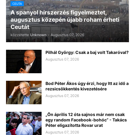
CEUTA
A spanyol hírszerzés figyelmeztet,
augusztus közepén újabb roham érheti
Ceutát
közzétette
Unknown
-
Augusztus 07, 2026
Pilhál György: Csak a baj volt Takaróval?
Augusztus 07, 2026
Bod Péter Ákos úgy érzi, hogy Itt az idő a
rezsicsökkentés kivezetésére
Augusztus 07, 2026
„Ön április 12 óta sajnos már nem csak
egy random Facebook-bohóc” - Takács
Péter eligazította Rovar urat
Augusztus 07, 2026