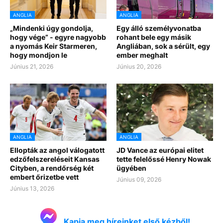
ANGLIA
ANGLIA
„Mindenki úgy gondolja,
Egy álló személyvonatba
hogy vége” - egyre nagyobb
rohant bele egy másik
a nyomás Keir Starmeren,
Angliában, sok a sérült, egy
hogy mondjon le
ember meghalt
Június 21, 2026
Június 20, 2026
ANGLIA
ANGLIA
Ellopták az angol válogatott
JD Vance az európai elitet
edzőfelszereléseit Kansas
tette felelőssé Henry Nowak
Cityben, a rendőrség két
ügyében
embert őrizetbe vett
Június 09, 2026
Június 13, 2026
Kapja meg híreinket első kézből!