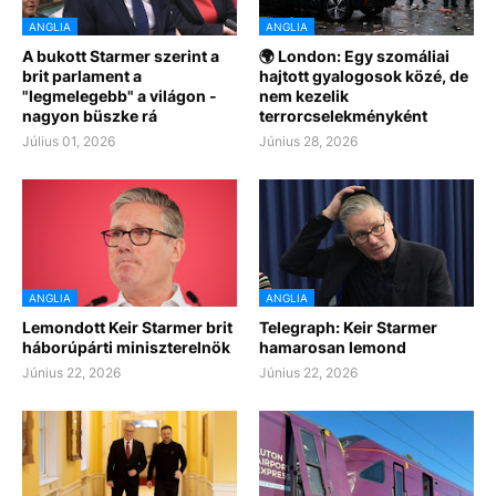
ANGLIA
ANGLIA
A bukott Starmer szerint a
🌍 London: Egy szomáliai
brit parlament a
hajtott gyalogosok közé, de
"legmelegebb" a világon -
nem kezelik
nagyon büszke rá
terrorcselekményként
Július 01, 2026
Június 28, 2026
ANGLIA
ANGLIA
Lemondott Keir Starmer brit
Telegraph: Keir Starmer
háborúpárti miniszterelnök
hamarosan lemond
Június 22, 2026
Június 22, 2026