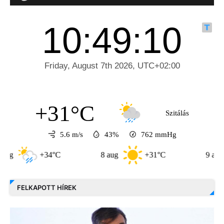
+31°C
Szitálás
5.6 m/s
43%
762
mmHg
+34°C
8 aug
+31°C
9 aug
FELKAPOTT HÍREK