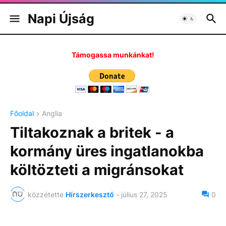
Napi Újság
Támogassa munkánkat!
Főoldal
Anglia
Tiltakoznak a britek - a
kormány üres ingatlanokba
költözteti a migránsokat
közzétette
Hírszerkesztő
-
július 27, 2025
0