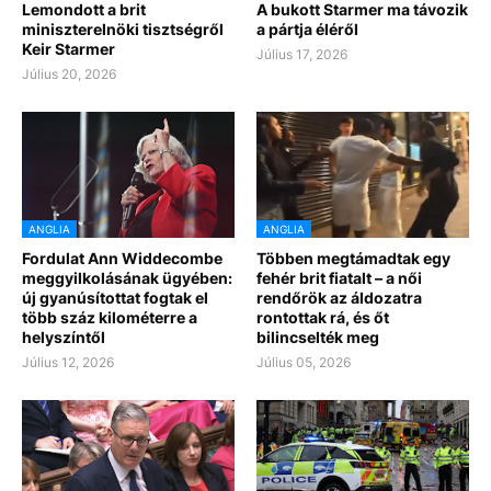
Lemondott a brit
A bukott Starmer ma távozik
miniszterelnöki tisztségről
a pártja éléről
Keir Starmer
Július 17, 2026
Július 20, 2026
ANGLIA
ANGLIA
Fordulat Ann Widdecombe
Többen megtámadtak egy
meggyilkolásának ügyében:
fehér brit fiatalt – a női
új gyanúsítottat fogtak el
rendőrök az áldozatra
több száz kilométerre a
rontottak rá, és őt
helyszíntől
bilincselték meg
Július 12, 2026
Július 05, 2026