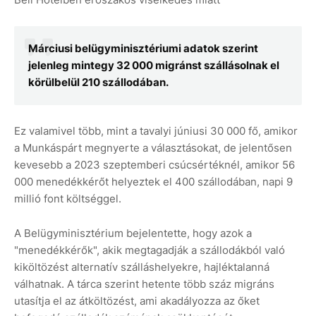
Márciusi belügyminisztériumi adatok szerint
jelenleg mintegy 32 000 migránst szállásolnak el
körülbelül 210 szállodában.
Ez valamivel több, mint a tavalyi júniusi 30 000 fő, amikor
a Munkáspárt megnyerte a választásokat, de jelentősen
kevesebb a 2023 szeptemberi csúcsértéknél, amikor 56
000 menedékkérőt helyeztek el 400 szállodában, napi 9
millió font költséggel.
A Belügyminisztérium bejelentette, hogy azok a
"menedékkérők", akik megtagadják a szállodákból való
kiköltözést alternatív szálláshelyekre, hajléktalanná
válhatnak. A tárca szerint hetente több száz migráns
utasítja el az átköltözést, ami akadályozza az őket