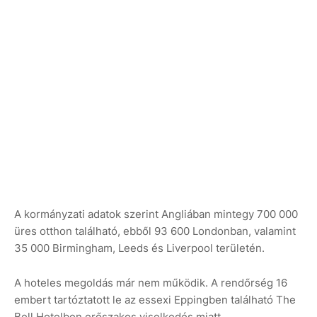
A kormányzati adatok szerint Angliában mintegy 700 000
üres otthon található, ebből 93 600 Londonban, valamint
35 000 Birmingham, Leeds és Liverpool területén.
A hoteles megoldás már nem működik. A rendőrség 16
embert tartóztatott le az essexi Eppingben található The
Bell Hotelben erőszakos viselkedés miatt