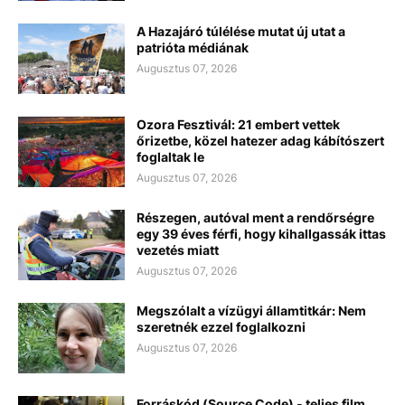
A Hazajáró túlélése mutat új utat a
patrióta médiának
Augusztus 07, 2026
Ozora Fesztivál: 21 embert vettek
őrizetbe, közel hatezer adag kábítószert
foglaltak le
Augusztus 07, 2026
Részegen, autóval ment a rendőrségre
egy 39 éves férfi, hogy kihallgassák ittas
vezetés miatt
Augusztus 07, 2026
Megszólalt a vízügyi államtitkár: Nem
szeretnék ezzel foglalkozni
Augusztus 07, 2026
Forráskód (Source Code) - teljes film