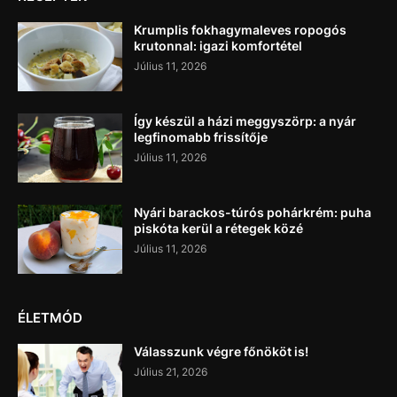
Krumplis fokhagymaleves ropogós
krutonnal: igazi komfortétel
Július 11, 2026
Így készül a házi meggyszörp: a nyár
legfinomabb frissítője
Július 11, 2026
Nyári barackos-túrós pohárkrém: puha
piskóta kerül a rétegek közé
Július 11, 2026
ÉLETMÓD
Válasszunk végre főnököt is!
Július 21, 2026