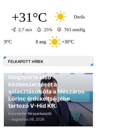
+31°C
Derűs
2.7 m/s
25%
763
mmHg
8 aug
+30°C
9 aug
+30°C
FELKAPOTT HÍREK
GAZDASÁG
Megnyerte első
közbeszerzését a
választások óta a Mészáros
Lőrinc érdekeltségébe
tartozó V-Híd Kft.
közzétette
Hírszerkesztő
-
augusztus 06, 2026