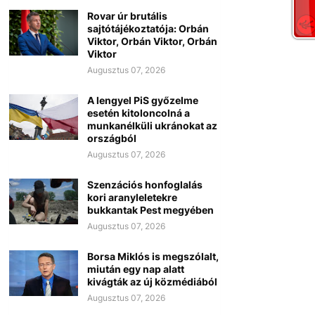
Rovar úr brutális
sajtótájékoztatója: Orbán
Viktor, Orbán Viktor, Orbán
Viktor
Augusztus 07, 2026
A lengyel PiS győzelme
esetén kitoloncolná a
munkanélküli ukránokat az
országból
Augusztus 07, 2026
Szenzációs honfoglalás
kori aranyleletekre
bukkantak Pest megyében
Augusztus 07, 2026
Borsa Miklós is megszólalt,
miután egy nap alatt
kivágták az új közmédiából
Augusztus 07, 2026