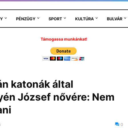
Y
PÉNZÜGY
SPORT
KULTÚRA
BULVÁR
Támogassa munkánkat!
n katonák által
yén József nővére: Nem
ani
5
0