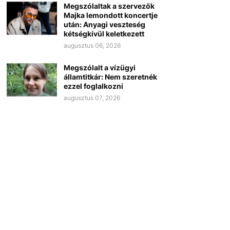
Megszólaltak a szervezők
Majka lemondott koncertje
után: Anyagi veszteség
kétségkívül keletkezett
augusztus 06, 2026
Megszólalt a vízügyi
államtitkár: Nem szeretnék
ezzel foglalkozni
augusztus 07, 2026