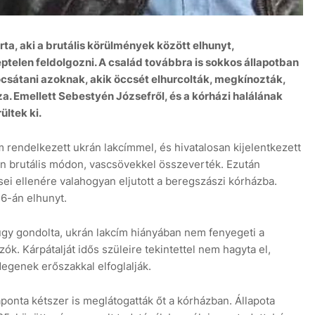
a, aki a brutális körülmények között elhunyt,
ptelen feldolgozni. A család továbbra is sokkos állapotban
ocsátani azoknak, akik öccsét elhurcolták, megkínozták,
za. Emellett Sebestyén Józsefről, és a kórházi halálának
C
13 aug
+27°C
14 aug
+29°C
ültek ki.
rendelkezett ukrán lakcímmel, és hivatalosan kijelentkezett
en brutális módon, vascsövekkel összeverték. Ezután
sei ellenére valahogyan eljutott a beregszászi kórházba.
 6-án elhunyt.
úgy gondolta, ukrán lakcím hiányában nem fenyegeti a
k. Kárpátalját idős szüleire tekintettel nem hagyta el,
 idegenek erőszakkal elfoglalják.
onta kétszer is meglátogatták őt a kórházban. Állapota