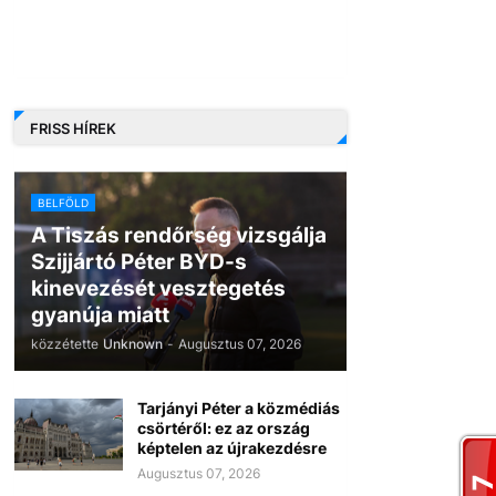
FRISS HÍREK
BELFÖLD
A Tiszás rendőrség vizsgálja
Szijjártó Péter BYD-s
kinevezését vesztegetés
gyanúja miatt
közzétette
Unknown
-
Augusztus 07, 2026
Tarjányi Péter a közmédiás
csörtéről: ez az ország
képtelen az újrakezdésre
Augusztus 07, 2026