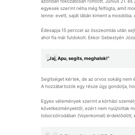
azonban fokozatosan romlott. Június 21. és 2
egyesek szerint néha még felfogta, amit mond
lenne: evett, saját lábán kiment a mosdóba. 
Édesapja 15 perccel az összeomlás után sejt
ahol fia már fuldokolt. Ekkor Sebestyén Józs
„Jaj, Apu, segíts, meghalok!”
Segítséget kértek, de az orvos sokáig nem é
A hozzátartozók egy része úgy gondolja, h
Egyes vélemények szerint a kórházi személyze
következményektől, ezért nem nyújtottak me
toborzóirodában (Vojenkomat) érdeklődött, 