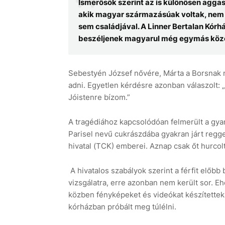
Ismerősök szerint az is különösen agg
akik magyar származásúak voltak, nem 
sem családjával. A Linner Bertalan Kórház
beszéljenek magyarul még egymás közö
Sebestyén József nővére, Márta a Borsnak ny
adni. Egyetlen kérdésre azonban válaszolt:
Jóistenre bízom.”
A tragédiához kapcsolódóan felmerült a gya
Parisel nevű cukrászdába gyakran járt reggel
hivatal (TCK) emberei. Aznap csak őt hurcol
A hivatalos szabályok szerint a férfit előbb
vizsgálatra, erre azonban nem került sor. Eh
közben fényképeket és videókat készítettek 
kórházban próbált meg túlélni.