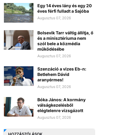
Egy 14 éves lány és egy 20
éves férfi fulladt a Sajóba
Augusztus 07, 2026
Bolsevik Tarr váltig állítja, ő
és a minisztériuma nem
szól bele a közmédia
működésébe
Augusztus 07, 2026
Szenzáció a vizes Eb-n:
Betlehem Dávid
aranyérmes!
Augusztus 07, 2026
Bóka János: A kormány
válságkezelésből
elégtelenre vizsgázott
Augusztus 07, 2026
HOZZÁSZÓLÁSOK