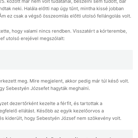
5. között már nem volt tudatánál, beszélni sem tudott, bár
tak neki. Halála előtti nap úgy tűnt, mintha kissé jobban
Ám ez csak a végső összeomlás előtti utolsó fellángolás volt.
ette, hogy valami nincs rendben. Visszatért a kórterembe,
ef utolsó erejével megszólalt:
rkezett meg. Mire megjelent, akkor pedig már túl késő volt.
ogy Sebestyén Józsefet hagyták meghalni.
t dezertőrként kezelte a férfit, és tartottak a
gfelelő ellátást. Később az egyik kezelőorvos a
és kiderült, hogy Sebestyén József nem szökevény volt.