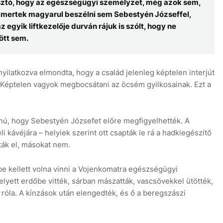
asztó, hogy az egészségügyi személyzet, még azok sem,
mertek magyarul beszélni sem Sebestyén Józseffel,
 egyik liftkezelője durván rájuk is szólt, hogy ne
tt sem.
ilatkozva elmondta, hogy a család jelenleg képtelen interjút
 „Képtelen vagyok megbocsátani az öcsém gyilkosainak. Ezt a
nú, hogy Sebestyén Józsefet előre megfigyelhették. A
i kávéjára – helyiek szerint ott csapták le rá a hadkiegészítő
ták el, másokat nem.
 be kellett volna vinni a Vojenkomatra egészségügyi
elyett erdőbe vitték, sárban mászatták, vascsövekkel ütötték,
róla. A kínzások után elengedték, és ő a beregszászi