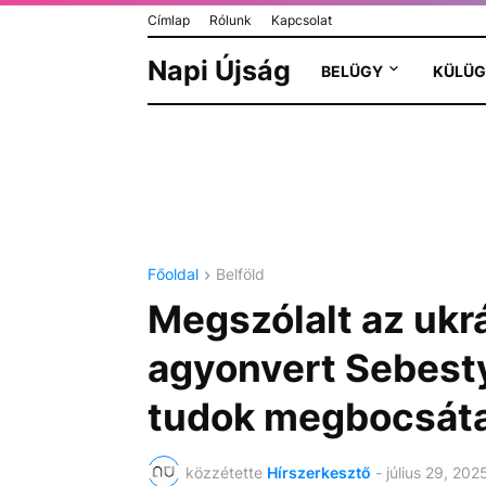
Címlap
Rólunk
Kapcsolat
Napi Újság
BELÜGY
KÜLÜG
Főoldal
Belföld
Megszólalt az ukrá
agyonvert Sebest
tudok megbocsát
közzétette
Hírszerkesztő
-
július 29, 202