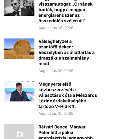
visszamutogat: „Orbánék
tudták, hogy a magyar
energiarendszer az
összedőlés szélén áll”
Augusztus 06, 2026
Válsághelyzet a
szántóföldeken:
Veszélyben az állattartás a
drasztikus szalmahiány
miatt
Augusztus 06, 2026
Megnyerte első
közbeszerzését a
választások óta a Mészáros
Lőrinc érdekeltségébe
tartozó V-Híd Kft.
Augusztus 06, 2026
Rétvári Bence: Magyar
Péter lett a paksi
energiakrízis legnagyobb