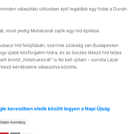
minden választási ciklusban épít legalább egy hidat a Dunán
ál, most pedig Mohácsnál zajlik egy híd építése.
ubacsi híd felújításán; szerinte szükség van Budapesten
gy újabb közforgalmi hídra, és az összes létező híd teljes
elt érintő „hídstruktúrát” is fel kell újítani – sorolta Lázár
érkező kérdésekre válaszolva közölte.
oogle keresőben elsők között legyen a Napi Újság
Orbán-kormány