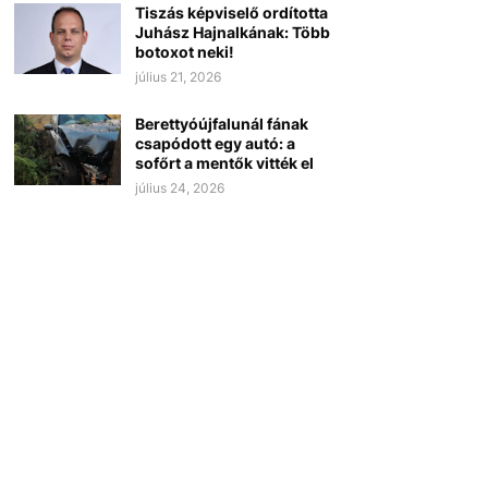
Tiszás képviselő ordította
Juhász Hajnalkának: Több
botoxot neki!
július 21, 2026
Berettyóújfalunál fának
csapódott egy autó: a
sofőrt a mentők vitték el
július 24, 2026