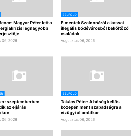
BELFÖLD
Bence: Magyar Péter lett a
Elmentek Szalonnáról a kassai
nergiakrízis legnagyobb
illegális bódévárosból beköltöző
rjesztője
családok
 06, 2026
Augusztus 06, 2026
ER
BELFÖLD
per: szeptemberben
Takács Péter: A hőség kellős
dik az eljárás
közepén ment szabadságra a
okon
vízügyi államtitkár
 06, 2026
Augusztus 06, 2026