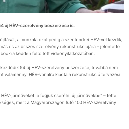
4 új HÉV-szerelvény beszerzése is.
jítását, a munkálatokat pedig a szentendrei HÉV-vel kezdik,
lomás és az összes szerelvény rekonstrukciójára – jelentette
ebookra kedden feltöltött videónyilatkozatában.
lkezdődik 54 új HÉV-szerelvény beszerzése, továbbá nem
t valamennyi HÉV-vonalra kiadta a rekonstrukció tervezési
 HÉV-járműveket le fogjuk cserélni új járművekbe” – tette
zükséges, mert a Magyarországon futó 100 HÉV-szerelvény