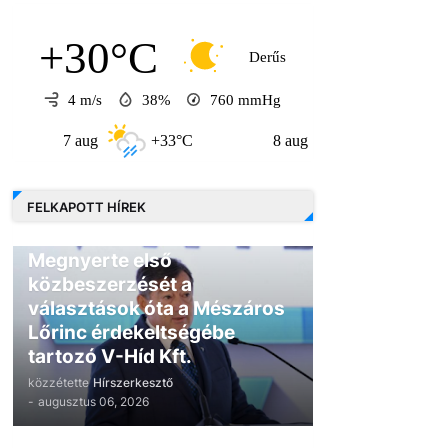
+30°C
Derűs
4 m/s
38%
760
mmHg
7 aug
+33°C
8 aug
+31°C
9 au
FELKAPOTT HÍREK
GAZDASÁG
Megnyerte első
közbeszerzését a
választások óta a Mészáros
Lőrinc érdekeltségébe
tartozó V-Híd Kft.
közzétette
Hírszerkesztő
-
augusztus 06, 2026