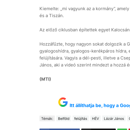
Kiemelte: „mi vagyunk az a kormány”, amely 
és a Tiszán.
Az előző ciklusban építettek egyet Kalocsán
Hozzáfűzte, hogy nagyon sokat dolgozik a G
gyalogoshídra, gyalogos-kerékpáros hídra, e
felújítására. Vagyis a dél-pesti, illetve a Csep
János, aki a videó szerint mindezt a hozzá 
(MTI)
Itt állíthatja be, hogy a G
Témák:
Belföld
felújítás
HÉV
Lázár János