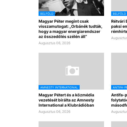
BELFÖLD
BELFÖLD
Magyar Péter megint csak
Rétvári 
visszamutogat: „Orbánék tudták,
paksi e
hogy a magyar energiarendszer
rémhírte
az összedőlés szélén áll”
Augusztus
Augusztus 06, 2026
AMNESTY INTERNATIONAL
ANTIFA-P
Magyar Pétert és a közmédia
Antifa-
vezetését bírálta az Amnesty
folytató
International a Klubrádióban
másodf
Augusztus 06, 2026
Augusztus