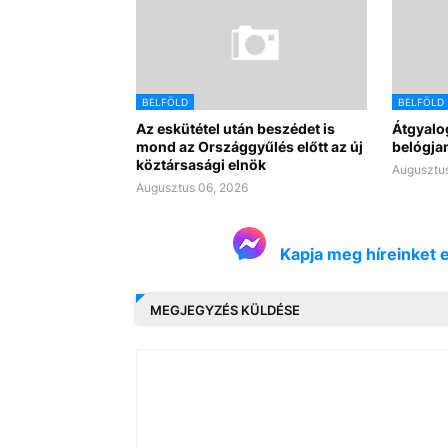
BELFÖLD
BELFÖLD
Az eskütétel után beszédet is
Átgyalo
mond az Országgyűlés előtt az új
belógjan
köztársasági elnök
Augusztus
Augusztus 06, 2026
Kapja meg híreinket 
MEGJEGYZÉS KÜLDÉSE