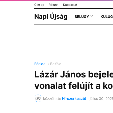
Címlap
Rólunk
Kapcsolat
Napi Újság
BELÜGY
KÜLÜG
Főoldal
Belföld
Lázár János bejel
vonalat felújít a 
közzétette
Hírszerkesztő
-
július 30, 202