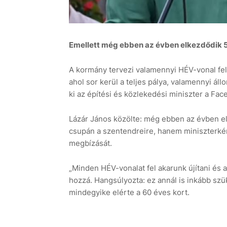
Emellett még ebben az évben elkezdődik 5
A kormány tervezi valamennyi HÉV-vonal felú
ahol sor kerül a teljes pálya, valamennyi ál
ki az építési és közlekedési miniszter a Fac
Lázár János közölte: még ebben az évben e
csupán a szentendreire, hanem miniszterkén
megbízását.
„Minden HÉV-vonalat fel akarunk újítani és a
hozzá. Hangsúlyozta: ez annál is inkább s
mindegyike elérte a 60 éves kort.