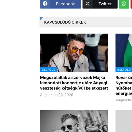
Facebook
Twitter
KAPCSOLÓDÓ CIKKEK
BELFÖLD
BELFÖLD
Megszólaltak a szervezők Majka
Rovar úr
lemondott koncertje után: Anyagi
Nyomhatj
veszteség kétségkívül keletkezett
hűtőket 
energia
Augusztus 06, 2026
Augusztus