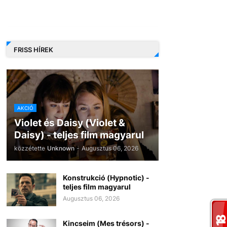
FRISS HÍREK
AKCIÓ
Violet és Daisy (Violet &
Daisy) - teljes film magyarul
közzétette
Unknown
-
Augusztus 06, 2026
Konstrukció (Hypnotic) -
teljes film magyarul
Augusztus 06, 2026
Kincseim (Mes trésors) -