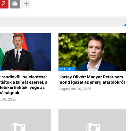
BELFÖLD
 rendkívüli bejelentése:
Hortay Olivér: Magyar Péter nem
átok a klímát ezerrel, a
mond igazat az energiatárolókról
letekerhetitek, vége az
Augusztus 06, 2026
válságnak
 06, 2026