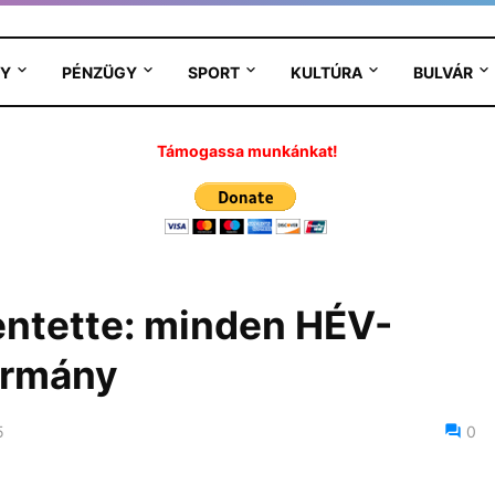
Y
PÉNZÜGY
SPORT
KULTÚRA
BULVÁR
Támogassa munkánkat!
entette: minden HÉV-
kormány
5
0