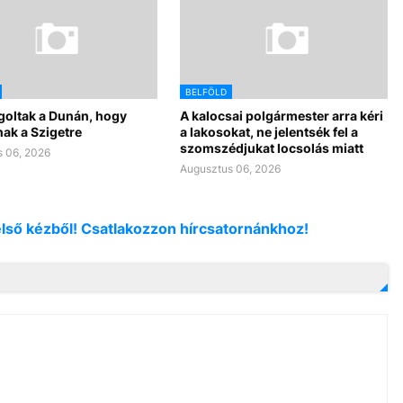
BELFÖLD
goltak a Dunán, hogy
A kalocsai polgármester arra kéri
ak a Szigetre
a lakosokat, ne jelentsék fel a
szomszédjukat locsolás miatt
 06, 2026
Augusztus 06, 2026
első kézből! Csatlakozzon hírcsatornánkhoz!