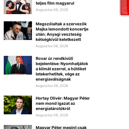
teljes film magyarul
Augusztus 06, 2026
Megszólaltak a szervezők
Majka lemondott koncertje
után: Anyagi veszteség
kétségkívül keletkezett
Augusztus 06, 2026
Rovar úr rendkívüli
bejelentése: Nyomhatjátok
a klímát ezerrel, a hűtőket
letekerhetitek, vége az
energiaválságnak
Augusztus 06, 2026
Hortay Olivér: Magyar Péter
nem mond igazat az
energiatárolókról
Augusztus 06, 2026
Magyar Péter megint csak