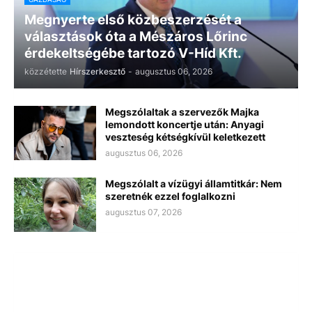
Megnyerte első közbeszerzését a
választások óta a Mészáros Lőrinc
érdekeltségébe tartozó V-Híd Kft.
közzétette
Hírszerkesztő
-
augusztus 06, 2026
Megszólaltak a szervezők Majka
lemondott koncertje után: Anyagi
veszteség kétségkívül keletkezett
augusztus 06, 2026
Megszólalt a vízügyi államtitkár: Nem
szeretnék ezzel foglalkozni
augusztus 07, 2026