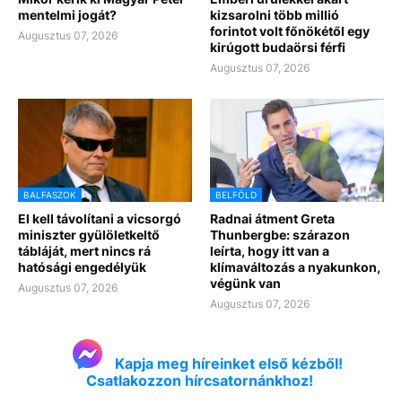
mentelmi jogát?
kizsarolni több millió
forintot volt főnökétől egy
Augusztus 07, 2026
kirúgott budaörsi férfi
Augusztus 07, 2026
BALFASZOK
BELFÖLD
El kell távolítani a vicsorgó
Radnai átment Greta
miniszter gyülöletkeltő
Thunbergbe: szárazon
tábláját, mert nincs rá
leírta, hogy itt van a
hatósági engedélyük
klímaváltozás a nyakunkon,
végünk van
Augusztus 07, 2026
Augusztus 07, 2026
Kapja meg híreinket első kézből!
Csatlakozzon hírcsatornánkhoz!