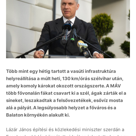
Több mint egy hétig tartott a vasúti infrastruktúra
helyreállítása a múlt heti, 130 km/órás szélvihar után,
amely komoly károkat okozott országszerte. A MÁV
több fővonalán fákat csavart ki a szél, ágak zárták el a
síneket, leszakadtak a felsővezetékek, esővíz mosta
alá a pályát. A legsúlyosabb helyzet a főváros és a
Balaton környékén alakult ki.
Lázár János építési és közlekedési miniszter szerdán a