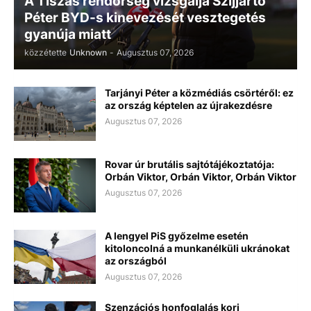
A Tiszás rendőrség vizsgálja Szijjártó
Péter BYD-s kinevezését vesztegetés
gyanúja miatt
közzétette
Unknown
-
Augusztus 07, 2026
Tarjányi Péter a közmédiás csörtéről: ez
az ország képtelen az újrakezdésre
Augusztus 07, 2026
Rovar úr brutális sajtótájékoztatója:
Orbán Viktor, Orbán Viktor, Orbán Viktor
Augusztus 07, 2026
A lengyel PiS győzelme esetén
kitoloncolná a munkanélküli ukránokat
az országból
Augusztus 07, 2026
Szenzációs honfoglalás kori