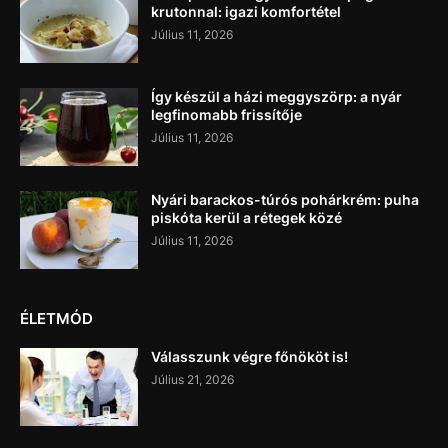
krutonnal: igazi komfortétel
Július 11, 2026
Így készül a házi meggyszörp: a nyár
legfinomabb frissítője
Július 11, 2026
Nyári barackos-túrós pohárkrém: puha
piskóta kerül a rétegek közé
Július 11, 2026
ÉLETMÓD
Válasszunk végre főnököt is!
Július 21, 2026