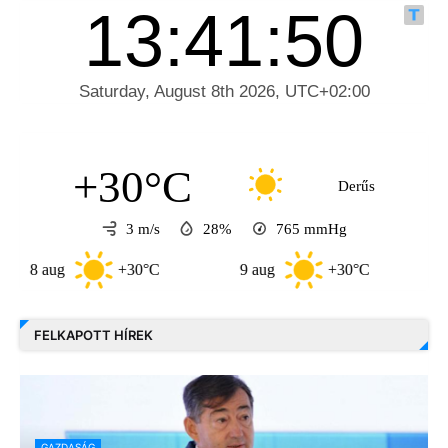
+30°C
Derűs
3 m/s
28%
765
mmHg
aug
+30°C
9 aug
+30°C
10 aug
FELKAPOTT HÍREK
GAZDASÁG