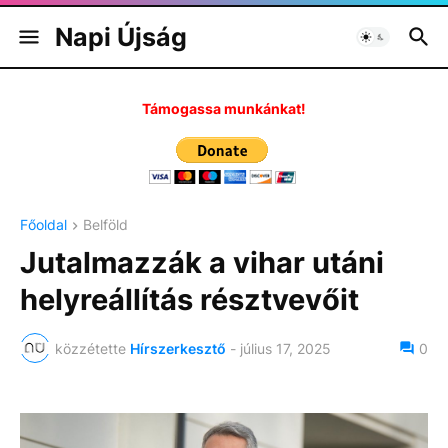
Napi Újság
Támogassa munkánkat!
Főoldal
Belföld
Jutalmazzák a vihar utáni
helyreállítás résztvevőit
közzétette
Hírszerkesztő
-
július 17, 2025
0