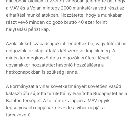
Facebook-oldalán közzétett videóban jelentette be, hogy
a MÁV és a Volán mintegy 2000 munkatársa vett részt az
elhárítási munkálatokban. Hozzátette, hogy a munkában
részt vevő minden dolgozó bruttó 40 ezer forint
helytállási pénzt kap.
Azok, akiket szabadságukról rendeltek be, vagy túlórában
dolgoztak, az alapjuttatás kétszeresét kapják meg. A
miniszter megköszönte a dolgozók erőfeszítéseit,
ugyanakkor hozzátette: hasonló hozzáállásra a
hétköznapokban is szükség lenne.
A kormányzat a vihar következményeit követően vasúti
katasztrófa sújtotta területté nyilvánította Budapestet és a
Balaton térségét. A történtek alapján a MÁV egyik
legsúlyosabb napjának nevezte a vihar napját a
tárcavezető.