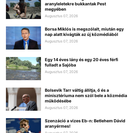
aranyleletekre bukkantak Pest
megyében
Augusztus 07, 2026
Borsa Miklós is megszólalt, miután egy
nap alatt kivágták az új közmédiából
Augusztus 07, 2026
Egy 14 éves lány és egy 20 éves férfi
fulladt a Sajóba
Augusztus 07, 2026
Bolsevik Tarr váltig állítja, ő és a
minisztériuma nem szól bele a közmédia
működésébe
Augusztus 07, 2026
Szenzáció a vizes Eb-n: Betlehem Dávid
aranyérmes!
Augusztus 07, 2026