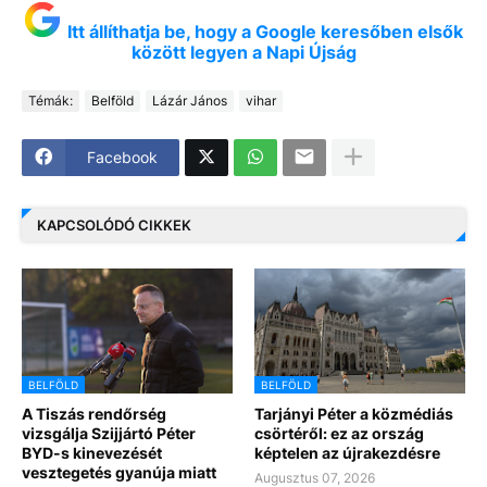
Itt állíthatja be, hogy a Google keresőben elsők
között legyen a Napi Újság
Témák:
Belföld
Lázár János
vihar
Facebook
KAPCSOLÓDÓ CIKKEK
BELFÖLD
BELFÖLD
A Tiszás rendőrség
Tarjányi Péter a közmédiás
vizsgálja Szijjártó Péter
csörtéről: ez az ország
BYD-s kinevezését
képtelen az újrakezdésre
vesztegetés gyanúja miatt
Augusztus 07, 2026