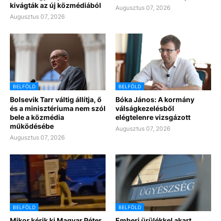
kivágták az új közmédiából
Augusztus 07, 2026
Augusztus 07, 2026
BELFÖLD
BELFÖLD
Bolsevik Tarr váltig állítja, ő
Bóka János: A kormány
és a minisztériuma nem szól
válságkezelésből
bele a közmédia
elégtelenre vizsgázott
működésébe
Augusztus 07, 2026
Augusztus 07, 2026
BELFÖLD
BELFÖLD
Mikor kérik ki Magyar Péter
Emberi ürülékkel akart