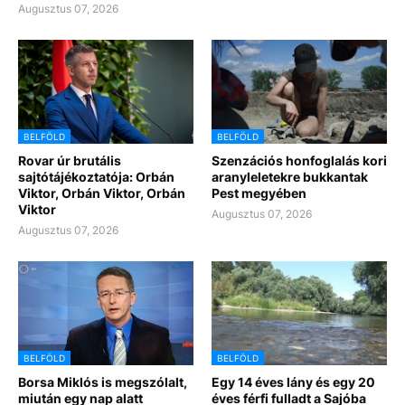
Augusztus 07, 2026
BELFÖLD
BELFÖLD
Rovar úr brutális
Szenzációs honfoglalás kori
sajtótájékoztatója: Orbán
aranyleletekre bukkantak
Viktor, Orbán Viktor, Orbán
Pest megyében
Viktor
Augusztus 07, 2026
Augusztus 07, 2026
BELFÖLD
BELFÖLD
Borsa Miklós is megszólalt,
Egy 14 éves lány és egy 20
miután egy nap alatt
éves férfi fulladt a Sajóba