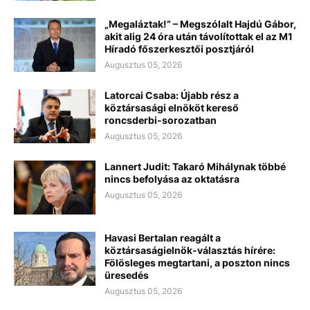
„Megaláztak!” – Megszólalt Hajdú Gábor,
akit alig 24 óra után távolítottak el az M1
Híradó főszerkesztői posztjáról
Augusztus 05, 2026
Latorcai Csaba: Újabb rész a
köztársasági elnököt kereső
roncsderbi-sorozatban
Augusztus 05, 2026
Lannert Judit: Takaró Mihálynak többé
nincs befolyása az oktatásra
Augusztus 05, 2026
Havasi Bertalan reagált a
köztársaságielnök-választás hírére:
Fölösleges megtartani, a poszton nincs
üresedés
Augusztus 05, 2026