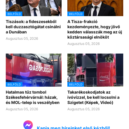
BELFÖLD
BELFÖLD
Tiszások: a fideszesekből
A Tisza-frakció
kell duzzasztógátat csinálni
kezdeményezte, hogy jövő
a Dunában
kedden válasszák meg az új
köztársasági elnököt
Augusztus 05, 2026
Augusztus 05, 2026
BELFÖLD
BELFÖLD
Hatalmas tűz tombol
Takarékoskodjatok az
Székesfehérvárnál: házak,
ivóvízzel, be kell locsolni a
és MOL-telep is veszélyben
Szigetet (Képek, Videó)
Augusztus 05, 2026
Augusztus 05, 2026
Kapja meg híreinket első kézből!