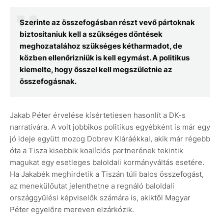
Szerinte az összefogásban részt vevő pártoknak
biztosítaniuk kell a szükséges döntések
meghozatalához szükséges kétharmadot, de
közben ellenőrizniük is kell egymást. A politikus
kiemelte, hogy ősszel kell megszületnie az
összefogásnak.
Jakab Péter érvelése kísértetiesen hasonlít a DK-s
narratívára. A volt jobbikos politikus egyébként is már egy
jó ideje együtt mozog Dobrev Kláráékkal, akik már régebb
óta a Tisza kisebbik koalíciós partnerének tekintik
magukat egy esetleges baloldali kormányváltás esetére.
Ha Jakabék meghirdetik a Tiszán túli balos összefogást,
az menekülőutat jelenthetne a regnáló baloldali
országgyűlési képviselők számára is, akiktől Magyar
Péter egyelőre mereven elzárkózik.