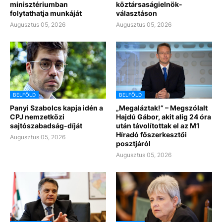
minisztériumban
köztársaságielnök-
folytathatja munkáját
választáson
Augusztus 05, 2026
Augusztus 05, 2026
BELFÖLD
BELFÖLD
Panyi Szabolcs kapja idén a
„Megaláztak!” – Megszólalt
CPJ nemzetközi
Hajdú Gábor, akit alig 24 óra
sajtószabadság-díját
után távolítottak el az M1
Híradó főszerkesztői
Augusztus 05, 2026
posztjáról
Augusztus 05, 2026