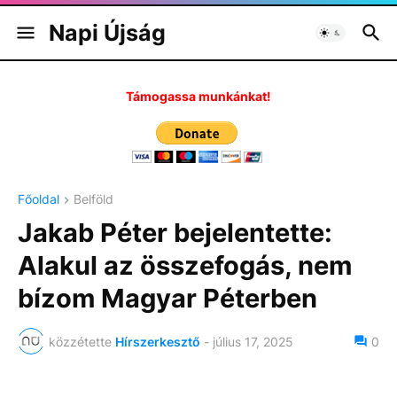
Napi Újság
Támogassa munkánkat!
Főoldal
Belföld
Jakab Péter bejelentette:
Alakul az összefogás, nem
bízom Magyar Péterben
közzétette
Hírszerkesztő
-
július 17, 2025
0