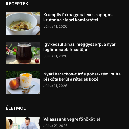
RECEPTEK
Krumplis fokhagymaleves ropogós
krutonnal: igazi komfortétel
Július 11, 2026
Így készül a házi meggyszörp: a nyár
legfinomabb frissítője
Július 11, 2026
Nyári barackos-túrós pohárkrém: puha
piskóta kerül a rétegek közé
Július 11, 2026
ÉLETMÓD
Válasszunk végre főnököt is!
Július 21, 2026