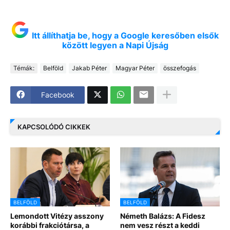
Itt állíthatja be, hogy a Google keresőben elsők
között legyen a Napi Újság
Témák:
Belföld
Jakab Péter
Magyar Péter
összefogás
Facebook
KAPCSOLÓDÓ CIKKEK
BELFÖLD
BELFÖLD
Lemondott Vitézy asszony
Németh Balázs: A Fidesz
korábbi frakciótársa, a
nem vesz részt a keddi