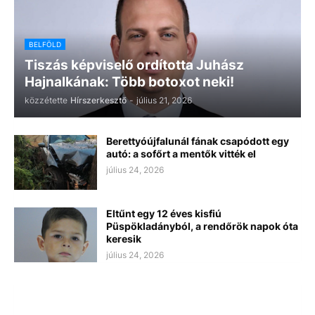
BELFÖLD
Tiszás képviselő ordította Juhász
Hajnalkának: Több botoxot neki!
közzétette
Hírszerkesztő
-
július 21, 2026
Berettyóújfalunál fának csapódott egy
autó: a sofőrt a mentők vitték el
július 24, 2026
Eltűnt egy 12 éves kisfiú
Püspökladányból, a rendőrök napok óta
keresik
július 24, 2026