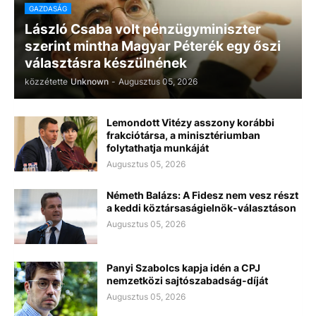
GAZDASÁG
László Csaba volt pénzügyminiszter
szerint mintha Magyar Péterék egy őszi
választásra készülnének
közzétette
Unknown
-
Augusztus 05, 2026
Lemondott Vitézy asszony korábbi
frakciótársa, a minisztériumban
folytathatja munkáját
Augusztus 05, 2026
Németh Balázs: A Fidesz nem vesz részt
a keddi köztársaságielnök-választáson
Augusztus 05, 2026
Panyi Szabolcs kapja idén a CPJ
nemzetközi sajtószabadság-díját
Augusztus 05, 2026