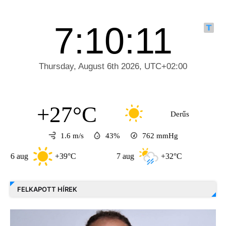
+27°C
Derűs
1.6 m/s
43%
762
mmHg
g
+39°C
7 aug
+32°C
8 aug
FELKAPOTT HÍREK