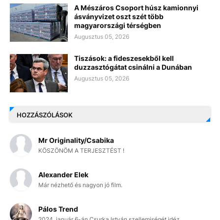
A Mészáros Csoport húsz kamionnyi
ásványvizet oszt szét több
magyarországi térségben
Augusztus 05, 2026
Tiszások: a fideszesekből kell
duzzasztógátat csinálni a Dunában
Augusztus 05, 2026
HOZZÁSZÓLÁSOK
Mr Originality/Csabika
KÖSZÖNÖM A TERJESZTÉST !
Alexander Elek
Már nézhető és nagyon jó film.
Pálos Trend
2024. január 6-án Csurka István szellemiségét idéz...