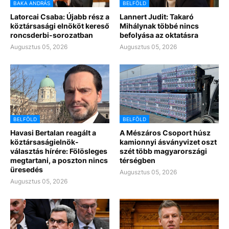
BAKA ANDRÁS
BELFÖLD
Latorcai Csaba: Újabb rész a
Lannert Judit: Takaró
köztársasági elnököt kereső
Mihálynak többé nincs
roncsderbi-sorozatban
befolyása az oktatásra
Augusztus 05, 2026
Augusztus 05, 2026
BELFÖLD
BELFÖLD
Havasi Bertalan reagált a
A Mészáros Csoport húsz
köztársaságielnök-
kamionnyi ásványvizet oszt
választás hírére: Fölösleges
szét több magyarországi
megtartani, a poszton nincs
térségben
üresedés
Augusztus 05, 2026
Augusztus 05, 2026