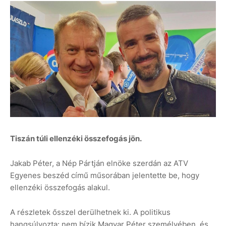
Tiszán túli ellenzéki összefogás jön.
Jakab Péter, a Nép Pártján elnöke szerdán az ATV
Egyenes beszéd című műsorában jelentette be, hogy
ellenzéki összefogás alakul.
A részletek ősszel derülhetnek ki. A politikus
hangsúlyozta: nem bízik Magyar Péter személyében, és