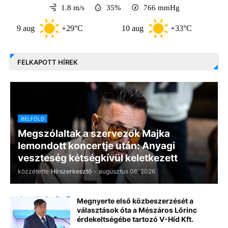
1.8 m/s
35%
766
mmHg
 aug
+29°C
10 aug
+33°C
11 au
FELKAPOTT HÍREK
BELFÖLD
Megszólaltak a szervezők Majka
lemondott koncertje után: Anyagi
veszteség kétségkívül keletkezett
közzétette
Hírszerkesztő
-
augusztus 06, 2026
Megnyerte első közbeszerzését a
választások óta a Mészáros Lőrinc
érdekeltségébe tartozó V-Híd Kft.