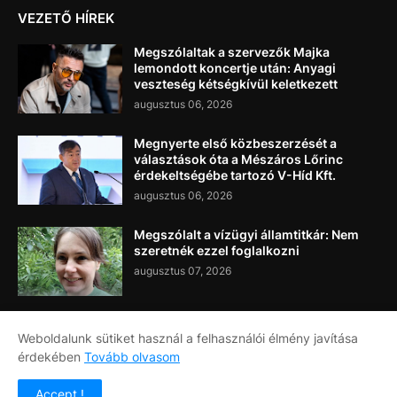
VEZETŐ HÍREK
Megszólaltak a szervezők Majka
lemondott koncertje után: Anyagi
veszteség kétségkívül keletkezett
augusztus 06, 2026
Megnyerte első közbeszerzését a
választások óta a Mészáros Lőrinc
érdekeltségébe tartozó V-Híd Kft.
augusztus 06, 2026
Megszólalt a vízügyi államtitkár: Nem
szeretnék ezzel foglalkozni
augusztus 07, 2026
Weboldalunk sütiket használ a felhasználói élmény javítása
érdekében
Tovább olvasom
Címlap
Rólunk
Kapcsolat
Accept !
Copyright ©
2026
Napi Újság