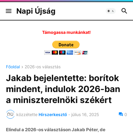
Napi Újság
Támogassa munkánkat!
Főoldal
2026-os választás
Jakab bejelentette: borítok
mindent, indulok 2026-ban
a miniszterelnöki székért
közzétette
Hírszerkesztő
-
július 16, 2025
0
Elindul a 2026-os választáson Jakab Péter, de