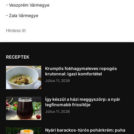
- Veszprém Vármegye
- Zala Vármegye
Hirdess itt
RECEPTEK
Krumplis fokhagymaleves ropogós
krutonnal: igazi komfortétel
Július 11, 2026
Így készül a házi meggyszörp: a nyár
legfinomabb frissítője
Július 11, 2026
Nyári barackos-túrós pohárkrém: puha