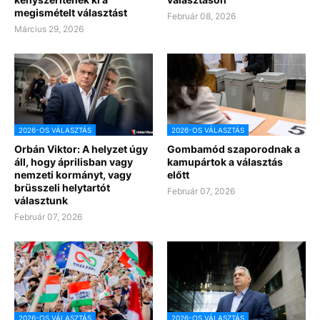
megismételt választást
Február 08, 2026
Március 29, 2026
2026-OS VÁLASZTÁS
2026-OS VÁLASZTÁS
Orbán Viktor: A helyzet úgy
Gombamód szaporodnak a
áll, hogy áprilisban vagy
kamupártok a választás
nemzeti kormányt, vagy
előtt
brüsszeli helytartót
Február 07, 2026
választunk
Február 07, 2026
2026-OS VÁLASZTÁS
2026-OS VÁLASZTÁS