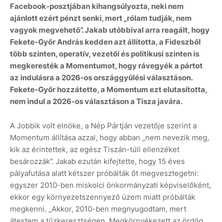
Facebook-posztjában kihangsúlyozta, neki nem
ajánlott ezért pénzt senki, mert „rólam tudják, nem
vagyok megvehető”. Jakab utóbbival arra reagált, hogy
Fekete-Győr András kedden azt állította, a Fideszből
több szinten, operatív, vezetői és politikusi szinten is
megkeresték a Momentumot, hogy rávegyék a pártot
az indulásra a 2026-os országgyűlési választáson.
Fekete-Győr hozzátette, a Momentum ezt elutasította,
nem indul a 2026-os választáson a Tisza javára.
A Jobbik volt elnöke, a Nép Pártján vezetője szerint a
Momentum állítása azzal, hogy abban „nem nevezik meg,
kik az érintettek, az egész Tiszán-túli ellenzéket
besározzák”. Jakab ezután kifejtette, hogy 15 éves
pályafutása alatt kétszer próbálták őt megvesztegetni:
egyszer 2010-ben miskolci önkormányzati képviselőként,
ekkor egy környezetszennyező üzem miatt próbálták
megkenni. „Akkor, 2010-ben megnyugodtam, mert
átestem a tűzkeresztségen. Megkörnyékezett az ördög,