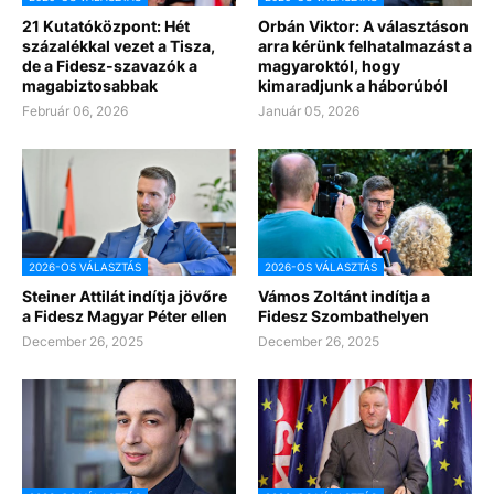
21 Kutatóközpont: Hét
Orbán Viktor: A választáson
százalékkal vezet a Tisza,
arra kérünk felhatalmazást a
de a Fidesz-szavazók a
magyaroktól, hogy
magabiztosabbak
kimaradjunk a háborúból
Február 06, 2026
Január 05, 2026
2026-OS VÁLASZTÁS
2026-OS VÁLASZTÁS
Steiner Attilát indítja jövőre
Vámos Zoltánt indítja a
a Fidesz Magyar Péter ellen
Fidesz Szombathelyen
December 26, 2025
December 26, 2025