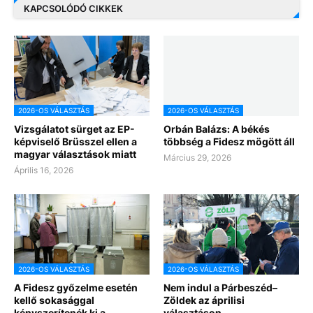
KAPCSOLÓDÓ CIKKEK
2026-OS VÁLASZTÁS
2026-OS VÁLASZTÁS
Vizsgálatot sürget az EP-
Orbán Balázs: A békés
képviselő Brüsszel ellen a
többség a Fidesz mögött áll
magyar választások miatt
Március 29, 2026
Április 16, 2026
2026-OS VÁLASZTÁS
2026-OS VÁLASZTÁS
A Fidesz győzelme esetén
Nem indul a Párbeszéd–
kellő sokasággal
Zöldek az áprilisi
kényszerítenék ki a
választáson