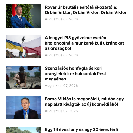
Rovar úr brutális sajtótájékoztatója:
Orbán Viktor, Orbán Viktor, Orbán Viktor
Augusztus 07, 2026
A lengyel PiS győzelme esetén
kitoloncolná a munkanélküli ukránokat
az országból
Augusztus 07, 2026
Szenzációs honfoglalás kori
aranyleletekre bukkantak Pest
megyében
Augusztus 07, 2026
Borsa Miklós is megszólalt, miután egy
nap alatt kivágták az új közmédiából
Augusztus 07, 2026
Egy 14 éves lány és egy 20 éves férfi