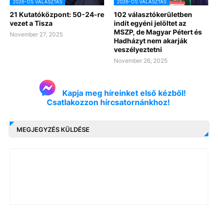
2026-OS VÁLASZTÁS
2026-OS VÁLASZTÁS
21 Kutatóközpont: 50-24-re
102 választókerületben
vezet a Tisza
indít egyéni jelöltet az
MSZP, de Magyar Pétert és
November 27, 2025
Hadházyt nem akarják
veszélyeztetni
November 26, 2025
Kapja meg híreinket első kézből!
Csatlakozzon hírcsatornánkhoz!
MEGJEGYZÉS KÜLDÉSE