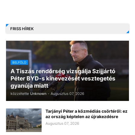
FRISS HÍREK
BELFÖLD
A Tiszás rendőrség vizsgálja Szijjártó
Péter BYD-s kinevezését vesztegetés
gyanúja miatt
közzétette
Unknown
-
Augusztus 07, 2026
Tarjányi Péter a közmédiás csörtéről: ez
az ország képtelen az újrakezdésre
Augusztus 07, 2026