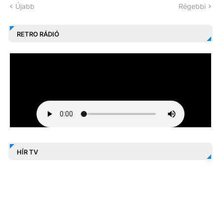
Újabb
Régebbi
RETRO RÁDIÓ
HÍR TV