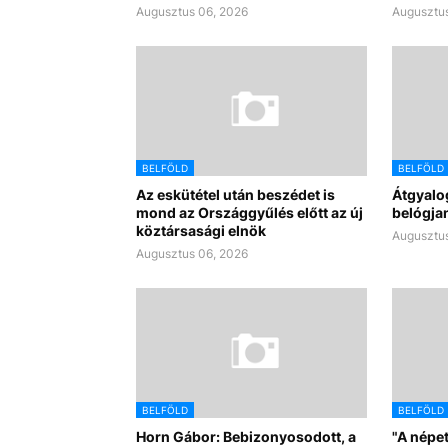
Augusztus 06, 2026
Augusztus
BELFÖLD
BELFÖLD
Az eskütétel után beszédet is
Átgyalo
mond az Országgyűlés előtt az új
belógjan
köztársasági elnök
Augusztus
Augusztus 06, 2026
BELFÖLD
BELFÖLD
Horn Gábor: Bebizonyosodott, a
"A népet