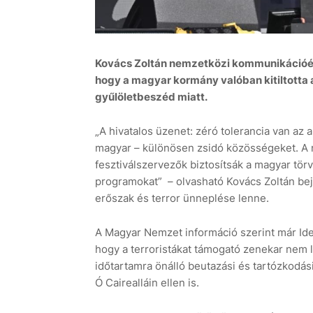
Kovács Zoltán nemzetközi kommunikációért 
hogy a magyar kormány valóban kitiltotta 
gyűlöletbeszéd miatt.
„A hivatalos üzenet: zéró tolerancia van a
magyar – különösen zsidó közösségeket. A 
fesztiválszervezők biztosítsák a magyar tör
programokat” – olvasható Kovács Zoltán be
erőszak és terror ünneplése lenne.
A Magyar Nemzet információ szerint már Ide
hogy a terroristákat támogató zenekar nem 
időtartamra önálló beutazási és tartózkodási 
Ó Cairealláin ellen is.