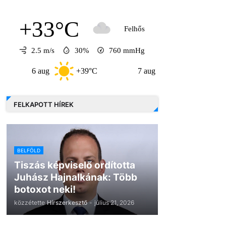
+33°C
Felhős
2.5 m/s
30%
760
mmHg
6 aug
+39°C
7 aug
+33°C
8 
FELKAPOTT HÍREK
BELFÖLD
Tiszás képviselő ordította
Juhász Hajnalkának: Több
botoxot neki!
közzétette
Hírszerkesztő
-
július 21, 2026