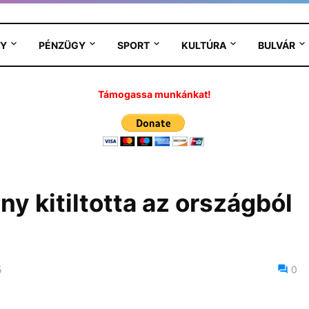
Y
PÉNZÜGY
SPORT
KULTÚRA
BULVÁR
Támogassa munkánkat!
ny kitiltotta az országból
5
0