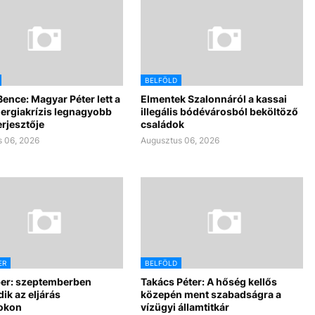
BELFÖLD
Bence: Magyar Péter lett a
Elmentek Szalonnáról a kassai
nergiakrízis legnagyobb
illegális bódévárosból beköltöző
rjesztője
családok
 06, 2026
Augusztus 06, 2026
ER
BELFÖLD
per: szeptemberben
Takács Péter: A hőség kellős
dik az eljárás
közepén ment szabadságra a
okon
vízügyi államtitkár