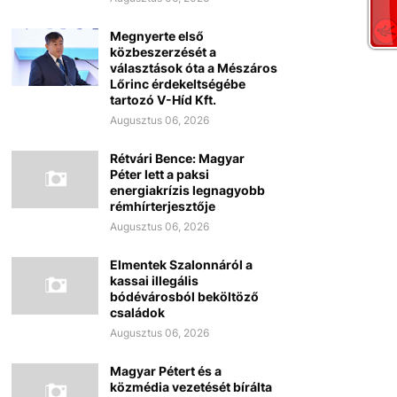
Megnyerte első
közbeszerzését a
választások óta a Mészáros
Lőrinc érdekeltségébe
tartozó V-Híd Kft.
Augusztus 06, 2026
Rétvári Bence: Magyar
Péter lett a paksi
energiakrízis legnagyobb
rémhírterjesztője
Augusztus 06, 2026
Elmentek Szalonnáról a
kassai illegális
bódévárosból beköltöző
családok
Augusztus 06, 2026
Magyar Pétert és a
közmédia vezetését bírálta