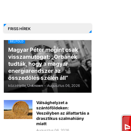
FRISS HÍREK
BELFÖLD
Magyar Péter megint csak
visszamutogat: „Orbánék
tudták, hogy a magyar
energiarendszer az
összedőlés szélén áll”
közzétette
Unknown
-
Augusztus 06, 2026
Válsághelyzet a
szántóföldeken:
Veszélyben az állattartás a
drasztikus szalmahiány
miatt
Augusztus 06, 2026