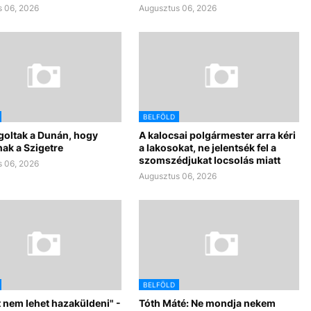
 06, 2026
Augusztus 06, 2026
BELFÖLD
goltak a Dunán, hogy
A kalocsai polgármester arra kéri
ak a Szigetre
a lakosokat, ne jelentsék fel a
szomszédjukat locsolás miatt
 06, 2026
Augusztus 06, 2026
BELFÖLD
 nem lehet hazaküldeni" -
Tóth Máté: Ne mondja nekem