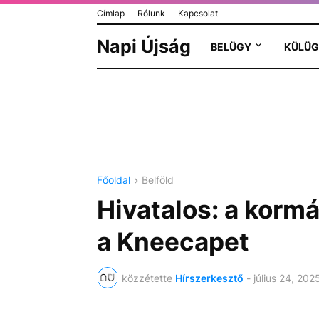
Címlap
Rólunk
Kapcsolat
Napi Újság
BELÜGY
KÜLÜG
Főoldal
Belföld
Hivatalos: a kormá
a Kneecapet
közzétette
Hírszerkesztő
-
július 24, 202