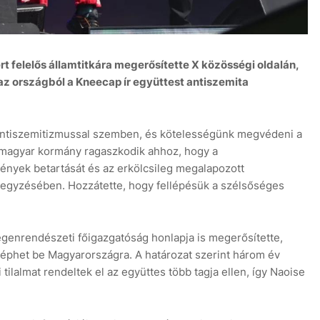
felelős államtitkára megerősítette X közösségi oldalán,
az országból a Kneecap ír együttest antiszemita
z antiszemitizmussal szemben, és kötelességünk megvédeni a
magyar kormány ragaszkodik ahhoz, hogy a
vények betartását és az erkölcsileg megalapozott
jegyzésében. Hozzátette, hogy fellépésük a szélsőséges
genrendészeti főigazgatóság honlapja is megerősítette,
léphet be Magyarországra. A határozat szerint három év
tilalmat rendeltek el az együttes több tagja ellen, így Naoise