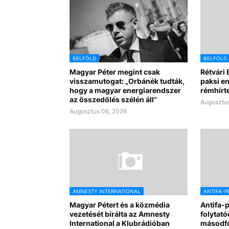
BELFÖLD
BELFÖLD
Magyar Péter megint csak
Rétvári 
visszamutogat: „Orbánék tudták,
paksi e
hogy a magyar energiarendszer
rémhírte
az összedőlés szélén áll”
Augusztus
Augusztus 06, 2026
AMNESTY INTERNATIONAL
ANTIFA-P
Magyar Pétert és a közmédia
Antifa-
vezetését bírálta az Amnesty
folytató
International a Klubrádióban
másodf