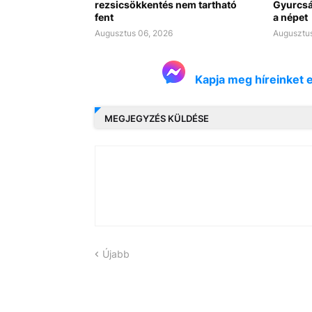
rezsicsökkentés nem tartható
Gyurcsá
fent
a népet
Augusztus 06, 2026
Augusztus
Kapja meg híreinket 
MEGJEGYZÉS KÜLDÉSE
Újabb