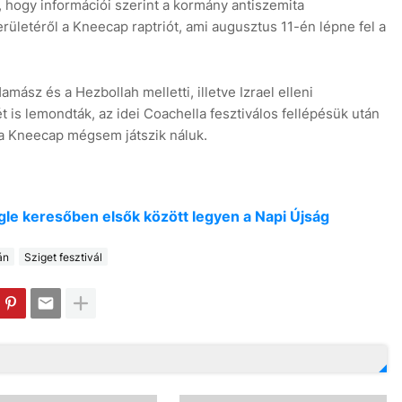
 hogy információi szerint a kormány antiszemita
erületéről a Kneecap raptriót, ami augusztus 11-én lépne fel a
mász és a Hezbollah melletti, illetve Izrael elleni
t is lemondták, az idei Coachella fesztiválos fellépésük után
y a Kneecap mégsem játszik náluk.
oogle keresőben elsők között legyen a Napi Újság
án
Sziget fesztivál