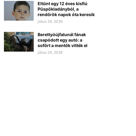
Eltűnt egy 12 éves kisfiú
Püspökladányból, a
rendőrök napok óta keresik
július 24, 2026
Berettyóújfalunál fának
csapódott egy autó: a
sofőrt a mentők vitték el
július 24, 2026