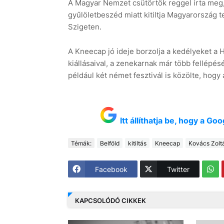
A Magyar Nemzet csütörtök reggel írta meg,
gyűlöletbeszéd miatt kitiltja Magyarország t
Szigeten.
A Kneecap jó ideje borzolja a kedélyeket a Ha
kiállásaival, a zenekarnak már több fellépésé
például két német fesztivál is közölte, hog
Itt állíthatja be, hogy a G
Témák:
Belföld
kitiltás
Kneecap
Kovács Zolt
Facebook
Twitter
KAPCSOLÓDÓ CIKKEK