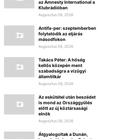
az Amnesty International a
Klubrádióban
Augusztus 06, 2026
Antifa-per: szeptemberben
folytatódik az eljárás
másodfokon
Augusztus 06, 2026
Takács Péter: A hőség
kellős közepén ment
szabadságra a vízügyi
államtitkár
Augusztus 06, 2026
Az eskütétel után beszédet
is mond az Országgyűlés
előtt az új köztársasági
elnök
Augusztus 06, 2026
Átgyalogoltak a Dunán,