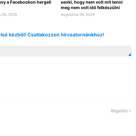
ny a Facebookon hergeli
senki, hogy nem volt mit tenni
meg nem volt idő felkészülni
 06, 2026
Augusztus 06, 2026
első kézből! Csatlakozzon hírcsatornánkhoz!
Régebbi