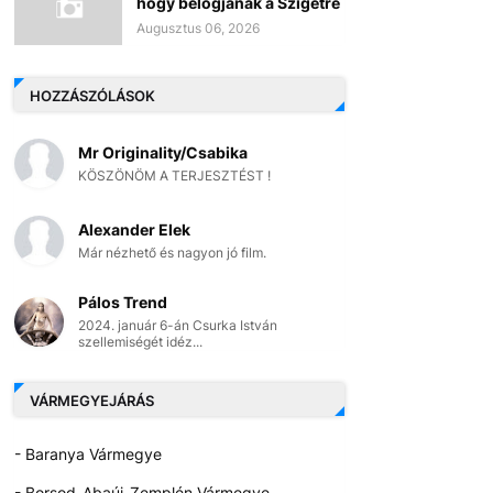
hogy belógjanak a Szigetre
Augusztus 06, 2026
HOZZÁSZÓLÁSOK
Mr Originality/Csabika
KÖSZÖNÖM A TERJESZTÉST !
Alexander Elek
Már nézhető és nagyon jó film.
Pálos Trend
2024. január 6-án Csurka István
szellemiségét idéz...
VÁRMEGYEJÁRÁS
- Baranya Vármegye
- Borsod-Abaúj-Zemplén Vármegye