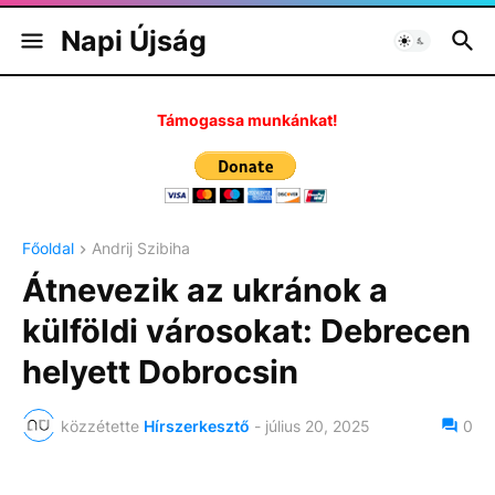
Napi Újság
Támogassa munkánkat!
Főoldal
Andrij Szibiha
Átnevezik az ukránok a
külföldi városokat: Debrecen
helyett Dobrocsin
közzétette
Hírszerkesztő
-
július 20, 2025
0