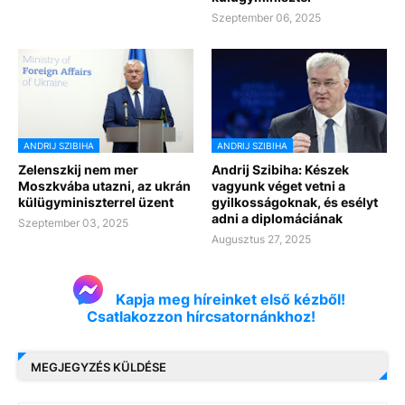
Szeptember 06, 2025
ANDRIJ SZIBIHA
ANDRIJ SZIBIHA
Zelenszkij nem mer
Andrij Szibiha: Készek
Moszkvába utazni, az ukrán
vagyunk véget vetni a
külügyminiszterrel üzent
gyilkosságoknak, és esélyt
adni a diplomáciának
Szeptember 03, 2025
Augusztus 27, 2025
Kapja meg híreinket első kézből!
Csatlakozzon hírcsatornánkhoz!
MEGJEGYZÉS KÜLDÉSE