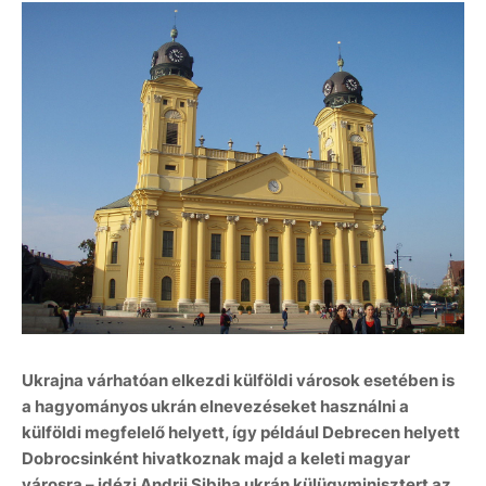
Ukrajna várhatóan elkezdi külföldi városok esetében is
a hagyományos ukrán elnevezéseket használni a
külföldi megfelelő helyett, így például Debrecen helyett
Dobrocsinként hivatkoznak majd a keleti magyar
városra – idézi Andrij Sibiha ukrán külügyminisztert az