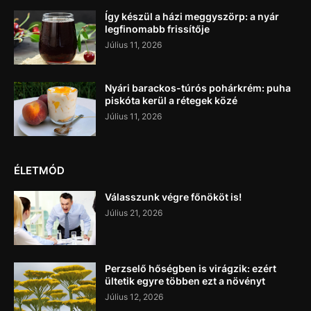
Így készül a házi meggyszörp: a nyár
legfinomabb frissítője
Július 11, 2026
Nyári barackos-túrós pohárkrém: puha
piskóta kerül a rétegek közé
Július 11, 2026
ÉLETMÓD
Válasszunk végre főnököt is!
Július 21, 2026
Perzselő hőségben is virágzik: ezért
ültetik egyre többen ezt a növényt
Július 12, 2026