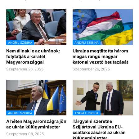
ANDRIJ SZIBIHA
ANDRIJ SZIBIHA
Nem állnak le az ukránok:
Ukrajna megtiltotta három
folytatják a karatét
magas rangú magyar
Magyarországgal
katonai vezető beutazását
Szeptember 26, 2025
Szeptember 26, 2025
ANDRIJ SZIBIHA
ANDRIJ SZIBIHA
A héten Magyarországra jön
Tárgyalni szeretne
az ukrán külügyminiszter
Szijjártóval Ukrajna EU-
csatlakozásáról az ukrán
Szeptember 08, 2025
külügyminiszter