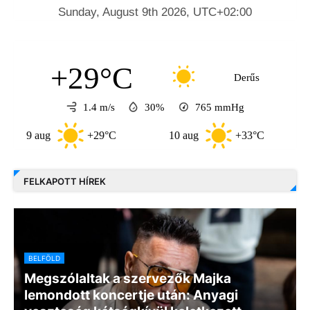
+29°C
Derűs
1.4 m/s
30%
765
mmHg
 aug
+29°C
10 aug
+33°C
11 au
FELKAPOTT HÍREK
BELFÖLD
Megszólaltak a szervezők Majka
lemondott koncertje után: Anyagi