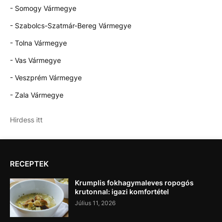
- Somogy Vármegye
- Szabolcs-Szatmár-Bereg Vármegye
- Tolna Vármegye
- Vas Vármegye
- Veszprém Vármegye
- Zala Vármegye
Hirdess itt
RECEPTEK
Krumplis fokhagymaleves ropogós
krutonnal: igazi komfortétel
Július 11, 2026