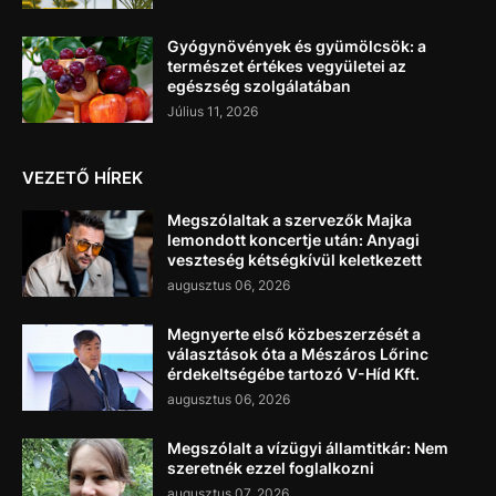
Gyógynövények és gyümölcsök: a
természet értékes vegyületei az
egészség szolgálatában
Július 11, 2026
VEZETŐ HÍREK
Megszólaltak a szervezők Majka
lemondott koncertje után: Anyagi
veszteség kétségkívül keletkezett
augusztus 06, 2026
Megnyerte első közbeszerzését a
választások óta a Mészáros Lőrinc
érdekeltségébe tartozó V-Híd Kft.
augusztus 06, 2026
Megszólalt a vízügyi államtitkár: Nem
szeretnék ezzel foglalkozni
augusztus 07, 2026