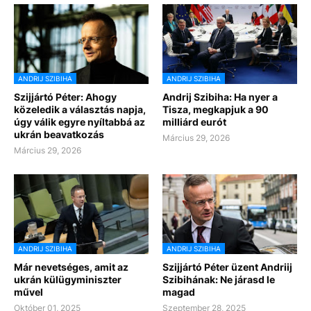
ANDRIJ SZIBIHA
ANDRIJ SZIBIHA
Szijjártó Péter: Ahogy
Andrij Szibiha: Ha nyer a
közeledik a választás napja,
Tisza, megkapjuk a 90
úgy válik egyre nyíltabbá az
milliárd eurót
ukrán beavatkozás
Március 29, 2026
Március 29, 2026
ANDRIJ SZIBIHA
ANDRIJ SZIBIHA
Már nevetséges, amit az
Szijjártó Péter üzent Andriij
ukrán külügyminiszter
Szibihának: Ne járasd le
művel
magad
Október 01, 2025
Szeptember 28, 2025