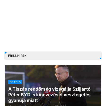
FRISS HÍREK
BELFÖLD
A Tiszás rendőrség vizsgálja Szijjártó
Péter BYD-s kinevezését vesztegetés
gyanúja miatt