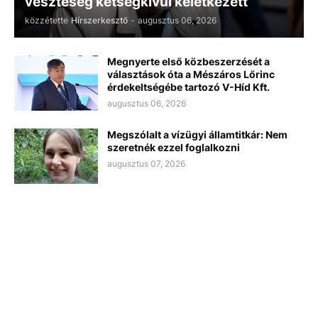
veszteség kétségkívül keletkezett
közzétette
Hírszerkesztő
-
augusztus 06, 2026
Megnyerte első közbeszerzését a
választások óta a Mészáros Lőrinc
érdekeltségébe tartozó V-Híd Kft.
augusztus 06, 2026
Megszólalt a vízügyi államtitkár: Nem
szeretnék ezzel foglalkozni
augusztus 07, 2026