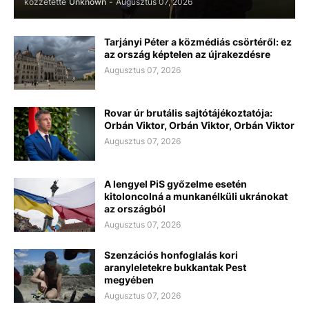
közzétette
Unknown
-
Augusztus 07, 2026
Tarjányi Péter a közmédiás csörtéről: ez
az ország képtelen az újrakezdésre
Augusztus 07, 2026
Rovar úr brutális sajtótájékoztatója:
Orbán Viktor, Orbán Viktor, Orbán Viktor
Augusztus 07, 2026
A lengyel PiS győzelme esetén
kitoloncolná a munkanélküli ukránokat
az országból
Augusztus 07, 2026
Szenzációs honfoglalás kori
aranyleletekre bukkantak Pest
megyében
Augusztus 07, 2026