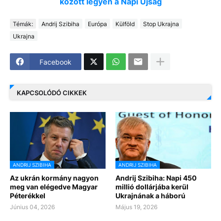
között legyen a Napi Újság
Témák:
Andrij Szibiha
Európa
Külföld
Stop Ukrajna
Ukrajna
Facebook
KAPCSOLÓDÓ CIKKEK
ANDRIJ SZIBIHA
ANDRIJ SZIBIHA
Az ukrán kormány nagyon
Andrij Szibiha: Napi 450
meg van elégedve Magyar
millió dollárjába kerül
Péterékkel
Ukrajnának a háború
Június 04, 2026
Május 19, 2026