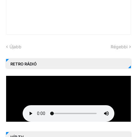
Újabb
Régebbi
RETRO RÁDIÓ
HÍR TV