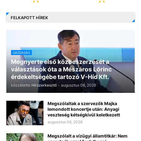
FELKAPOTT HÍREK
GAZDASÁG
Megnyerte első közbeszerzését a
választások óta a Mészáros Lőrinc
érdekeltségébe tartozó V-Híd Kft.
közzétette
Hírszerkesztő
-
augusztus 06, 2026
Megszólaltak a szervezők Majka
lemondott koncertje után: Anyagi
veszteség kétségkívül keletkezett
augusztus 06, 2026
Megszólalt a vízügyi államtitkár: Nem