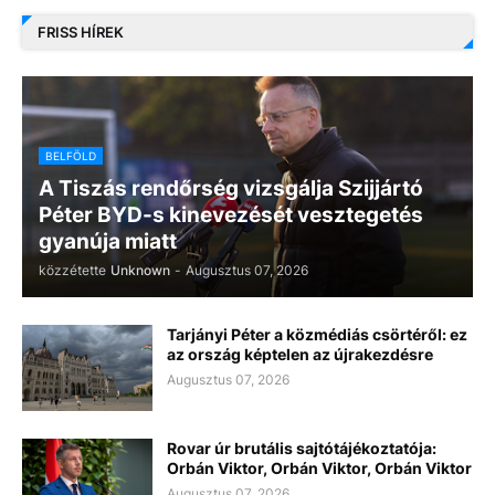
FRISS HÍREK
BELFÖLD
A Tiszás rendőrség vizsgálja Szijjártó
Péter BYD-s kinevezését vesztegetés
gyanúja miatt
közzétette
Unknown
-
Augusztus 07, 2026
Tarjányi Péter a közmédiás csörtéről: ez
az ország képtelen az újrakezdésre
Augusztus 07, 2026
Rovar úr brutális sajtótájékoztatója:
Orbán Viktor, Orbán Viktor, Orbán Viktor
Augusztus 07, 2026