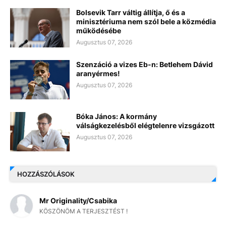
Bolsevik Tarr váltig állítja, ő és a
minisztériuma nem szól bele a közmédia
működésébe
Augusztus 07, 2026
Szenzáció a vizes Eb-n: Betlehem Dávid
aranyérmes!
Augusztus 07, 2026
Bóka János: A kormány
válságkezelésből elégtelenre vizsgázott
Augusztus 07, 2026
HOZZÁSZÓLÁSOK
Mr Originality/Csabika
KÖSZÖNÖM A TERJESZTÉST !