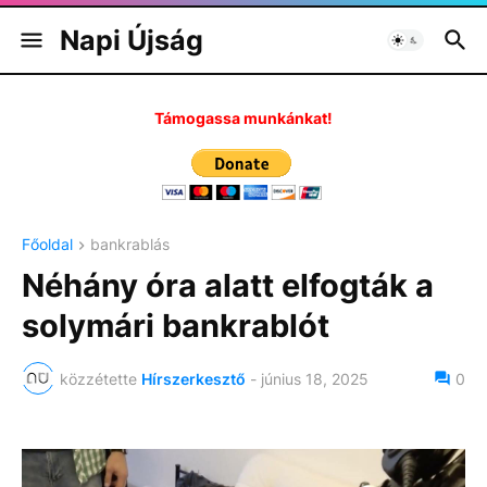
Napi Újság
Támogassa munkánkat!
Főoldal
bankrablás
Néhány óra alatt elfogták a
solymári bankrablót
közzétette
Hírszerkesztő
-
június 18, 2025
0