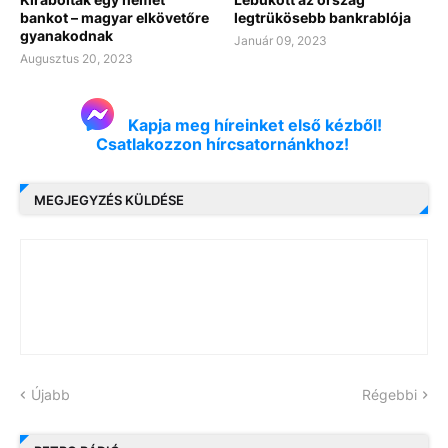
bankot – magyar elkövetőre
legtrükösebb bankrablója
gyanakodnak
Január 09, 2023
Augusztus 20, 2023
Kapja meg híreinket első kézből!
Csatlakozzon hírcsatornánkhoz!
MEGJEGYZÉS KÜLDÉSE
Újabb
Régebbi