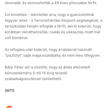
útvonalát, és azonosították a 49 éves piliscsabai férfit.
Ezt követően - tekintettel arra, hogy a gyanúsítottnál
fegyver lehet - a Terrorelhárítási Központ segítségével, a
tartózkodási helyén elfogták a férfit, akiről kiderült, hogy
korábban okirathamisítás, csalás és sikkasztás miatt már
volt büntetve.
Az elfogása után kiderült, hogy a rablásnál használt
"pisztolyt" saját maga eszkábálta, és nem éles lőfegyver.
Bátyi Péter azt is közölte, hogy az általa elkövetett
bűncselekmény 5-től 15 évig terjedő
szabadságvesztéssel büntethető.
(MTI)