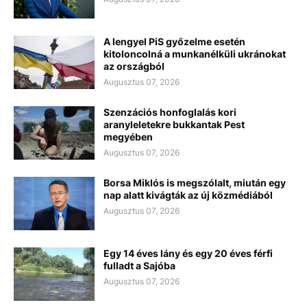
A lengyel PiS győzelme esetén
kitoloncolná a munkanélküli ukránokat
az országból
Augusztus 07, 2026
Szenzációs honfoglalás kori
aranyleletekre bukkantak Pest
megyében
Augusztus 07, 2026
Borsa Miklós is megszólalt, miután egy
nap alatt kivágták az új közmédiából
Augusztus 07, 2026
Egy 14 éves lány és egy 20 éves férfi
fulladt a Sajóba
Augusztus 07, 2026