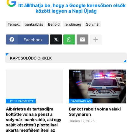
Itt állíthatja be, hogy a Google keresőben elsők
között legyen a Napi Újság
Témák:
bankrablás
Belföld
rendőrség
Solymár
Facebook
KAPCSOLÓDÓ CIKKEK
- PEST VÁRMEGYE
BANKRABLÁS
Albérletre és tartásdíjra
Bankot rabolt volna valaki
költötte volna a pénzt a
Solymáron
solymári bankrabló, aki egy
Június 17, 2025
saját készítésű pisztollyal
akarta megfélemlíteni az