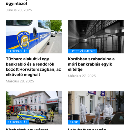
ügyintézőt
Június 20, 2025
BANKRABLÁS
- PEST VÁRMEGYE
Tűzharc alakult ki egy
Korábban szabadulna a
bankrabló és a rendőrök
móri bankrablás egyik
között Horvátországban, az
elítéltje
elkövető meghalt
Március 27, 2025
Március 28, 2025
BANKRABLÁS
BANK
Kiraboltak egy német
Lebukott az ország