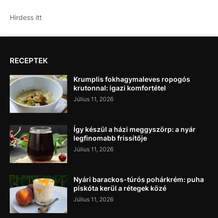
Hirdess itt
RECEPTEK
Krumplis fokhagymaleves ropogós
krutonnal: igazi komfortétel
Július 11, 2026
Így készül a házi meggyszörp: a nyár
legfinomabb frissítője
Július 11, 2026
Nyári barackos-túrós pohárkrém: puha
piskóta kerül a rétegek közé
Július 11, 2026