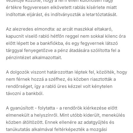
vezetője közölte, hogy a férfi ellen különösen nagy
értékre fegyveresen elkövetett rablás kísérlete miatt
indítottak eljárást, és indítványozták a letartóztatását.
Az alezredes elmondta: az arcát maszkkal eltakaró,
kapucnit viselő rabló hétfőn reggel nem sokkal kilenc óra
előtt lépett be a bankfiókba, és egy fegyvernek látszó
tárggyal fenyegetőzve a pénz átadására szólította fel a
pénzintézet alkalmazottait.
A dolgozók viszont határozottan léptek fel, közölték, hogy
nem férnek hozzá a széfhez, és közben riasztották a
rendőrséget, így a rabló üres kézzel volt kénytelen
távozni a bankból.
A gyanúsított - folytatta - a rendőrök kiérkezése előtt
elmenekült a helyszínről. Mint utóbb kiderült, menekülés
közben átöltözött. Ennek ellenére az adatgyűjtés és
tanúkutatás alkalmával feltérképezték a mozgási