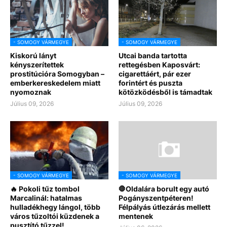
- SOMOGY VÁRMEGYE
- SOMOGY VÁRMEGYE
Kiskorú lányt
Utcai banda tartotta
kényszerítettek
rettegésben Kaposvárt:
prostitúcióra Somogyban –
cigarettáért, pár ezer
emberkereskedelem miatt
forintért és puszta
nyomoznak
kötözködésből is támadtak
Július 09, 2026
Július 09, 2026
- SOMOGY VÁRMEGYE
- SOMOGY VÁRMEGYE
🔥 Pokoli tűz tombol
🛑Oldalára borult egy autó
Marcalinál: hatalmas
Pogányszentpéteren!
hulladékhegy lángol, több
Félpályás útlezárás mellett
város tűzoltói küzdenek a
mentenek
pusztító tűzzel!