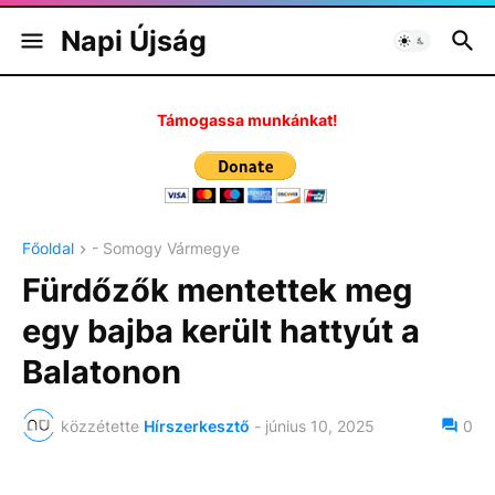
Napi Újság
Támogassa munkánkat!
Főoldal
- Somogy Vármegye
Fürdőzők mentettek meg
egy bajba került hattyút a
Balatonon
közzétette
Hírszerkesztő
-
június 10, 2025
0