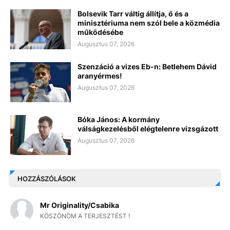
Bolsevik Tarr váltig állítja, ő és a
minisztériuma nem szól bele a közmédia
működésébe
Augusztus 07, 2026
Szenzáció a vizes Eb-n: Betlehem Dávid
aranyérmes!
Augusztus 07, 2026
Bóka János: A kormány
válságkezelésből elégtelenre vizsgázott
Augusztus 07, 2026
HOZZÁSZÓLÁSOK
Mr Originality/Csabika
KÖSZÖNÖM A TERJESZTÉST !