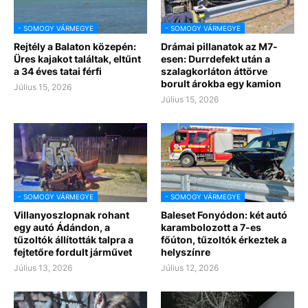
- SOMOGY VÁRMEGYE
- SOMOGY VÁRMEGYE
Rejtély a Balaton közepén:
Drámai pillanatok az M7-
Üres kajakot találtak, eltűnt
esen: Durrdefekt után a
a 34 éves tatai férfi
szalagkorláton áttörve
borult árokba egy kamion
Július 15, 2026
Július 15, 2026
- SOMOGY VÁRMEGYE
- SOMOGY VÁRMEGYE
Villanyoszlopnak rohant
Baleset Fonyódon: két autó
egy autó Ádándon, a
karambolozott a 7-es
tűzoltók állították talpra a
főúton, tűzoltók érkeztek a
fejtetőre fordult járművet
helyszínre
Július 13, 2026
Július 12, 2026