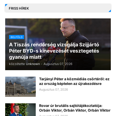
FRISS HÍREK
BELFÖLD
A Tiszás rendőrség vizsgálja Szijjártó
Péter BYD-s kinevezését vesztegetés
gyanúja miatt
közzétette
Unknown
-
Augusztus 07, 2026
Tarjányi Péter a közmédiás csörtéről: ez
az ország képtelen az újrakezdésre
Augusztus 07, 2026
Rovar úr brutális sajtótájékoztatója:
Orbán Viktor, Orbán Viktor, Orbán Viktor