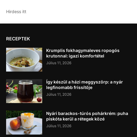
Hirdess itt
RECEPTEK
Krumplis fokhagymaleves ropogós
krutonnal: igazi komfortétel
Július 11, 2026
Így készül a házi meggyszörp: a nyár
legfinomabb frissítője
Július 11, 2026
Nyári barackos-túrós pohárkrém: puha
piskóta kerül a rétegek közé
Július 11, 2026