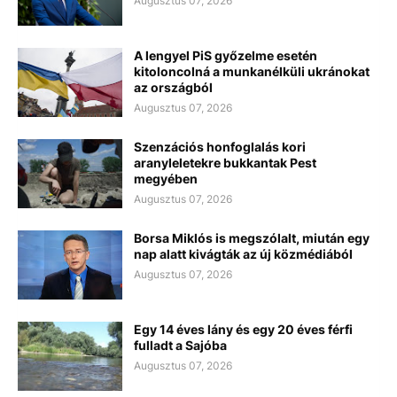
Augusztus 07, 2026
A lengyel PiS győzelme esetén
kitoloncolná a munkanélküli ukránokat
az országból
Augusztus 07, 2026
Szenzációs honfoglalás kori
aranyleletekre bukkantak Pest
megyében
Augusztus 07, 2026
Borsa Miklós is megszólalt, miután egy
nap alatt kivágták az új közmédiából
Augusztus 07, 2026
Egy 14 éves lány és egy 20 éves férfi
fulladt a Sajóba
Augusztus 07, 2026