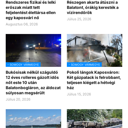
Rendszeres fizikai és lelki
Részegen akarta átúszni a
erőszak miatt tett
Balatont, órákig keresték a
feljelentést élettársa ellen
vízirendőrök
egy kaposvári nő
Július 25, 2026
Augusztus 06, 2026
- SOMOGY VÁRMEGYE
- SOMOGY VÁRMEGYE
Bukósisak nélkül száguldó
Pokoli lángok Kaposváron:
12 éves rolleres gázolt idős
Két gázpalack is felrobbant,
nőt este 10 után
teljesen kiégett a hétvégi
Balatonbogláron, az áldozat
ház
súlyosan megsérült
Július 15, 2026
Július 20, 2026