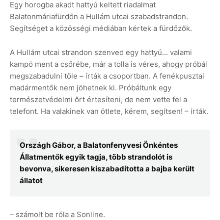
Egy horogba akadt hattyú keltett riadalmat
Balatonmáriafürdőn a Hullám utcai szabadstrandon.
Segítséget a közösségi médiában kértek a fürdőzők.
A Hullám utcai strandon szenved egy hattyú... valami
kampó ment a csőrébe, már a tolla is véres, ahogy próbál
megszabadulni tőle – írták a csoportban. A fenékpusztai
madármentők nem jöhetnek ki. Próbáltunk egy
természetvédelmi őrt értesíteni, de nem vette fel a
telefont. Ha valakinek van ötlete, kérem, segítsen! – írták.
Országh Gábor, a Balatonfenyvesi Önkéntes
Állatmentők egyik tagja, több strandolót is
bevonva, sikeresen kiszabadította a bajba került
állatot
– számolt be róla a Sonline.