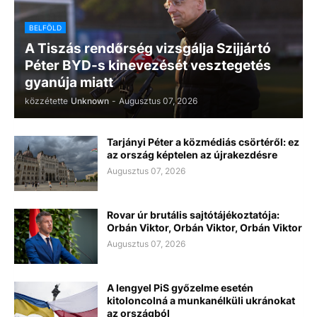
BELFÖLD
A Tiszás rendőrség vizsgálja Szijjártó
Péter BYD-s kinevezését vesztegetés
gyanúja miatt
közzétette
Unknown
-
Augusztus 07, 2026
Tarjányi Péter a közmédiás csörtéről: ez
az ország képtelen az újrakezdésre
Augusztus 07, 2026
Rovar úr brutális sajtótájékoztatója:
Orbán Viktor, Orbán Viktor, Orbán Viktor
Augusztus 07, 2026
A lengyel PiS győzelme esetén
kitoloncolná a munkanélküli ukránokat
az országból