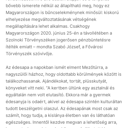
bővebb ismerete nélkül az állapítható meg, hogy ez
Magyarországon is bűncselekménynek minősül: kiskorú
elhelyezése megváltoztatásának vétségének
megállapítására lehet alkalmas. Csakhogy
Magyarországon 2020. június 25-én a távollétében a
Szolnoki Törvényszéken jogerősen pénzbüntetésre
ítélték emiatt – mondta Szabó József, a Fővárosi
Törvényszék szóvivője.
Az édesapa a napokban ismét elment Mezőtúrra, a
nagyszülői házhoz, hogy oldottabb körülmények között is
találkozhassanak. Ajándékokat, tortát, plüsskutyát,
könyveket vitt neki. “A kertben ültünk egy asztalnál és
egyáltalán nem volt elutasító. Ekkora már a gyermek
édesanyja is odaért, akivel az édesapa szintén kulturáltan
tudott beszélgetni olaszul. Az édesapának most csak az
számít, hogy tudja, a kislánya életben van és láthatóan
egészséges. Innentől kezdve megvan a lehetőség arra,