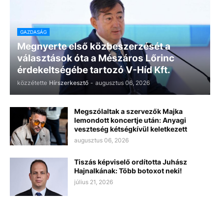
GAZDASÁG
Megnyerte első közbeszerzését a
választások óta a Mészáros Lőrinc
érdekeltségébe tartozó V-Híd Kft.
közzétette
Hírszerkesztő
-
augusztus 06, 2026
Megszólaltak a szervezők Majka
lemondott koncertje után: Anyagi
veszteség kétségkívül keletkezett
augusztus 06, 2026
Tiszás képviselő ordította Juhász
Hajnalkának: Több botoxot neki!
július 21, 2026