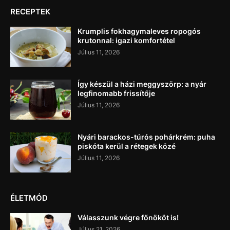
RECEPTEK
Krumplis fokhagymaleves ropogós
krutonnal: igazi komfortétel
Július 11, 2026
Így készül a házi meggyszörp: a nyár
legfinomabb frissítője
Július 11, 2026
Nyári barackos-túrós pohárkrém: puha
piskóta kerül a rétegek közé
Július 11, 2026
ÉLETMÓD
Válasszunk végre főnököt is!
Július 21, 2026