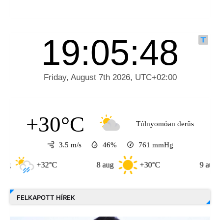
+30°C
Túlnyomóan derűs
3.5 m/s
46%
761
mmHg
+32°C
8 aug
+30°C
9 aug
FELKAPOTT HÍREK