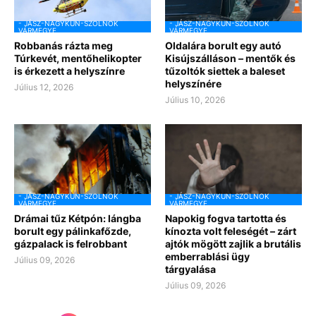
- JÁSZ-NAGYKUN-SZOLNOK
- JÁSZ-NAGYKUN-SZOLNOK
VÁRMEGYE
VÁRMEGYE
Robbanás rázta meg
Oldalára borult egy autó
Túrkevét, mentőhelikopter
Kisújszálláson – mentők és
is érkezett a helyszínre
tűzoltók siettek a baleset
helyszínére
Július 12, 2026
Július 10, 2026
- JÁSZ-NAGYKUN-SZOLNOK
- JÁSZ-NAGYKUN-SZOLNOK
VÁRMEGYE
VÁRMEGYE
Drámai tűz Kétpón: lángba
Napokig fogva tartotta és
borult egy pálinkafőzde,
kínozta volt feleségét – zárt
gázpalack is felrobbant
ajtók mögött zajlik a brutális
emberrablási ügy
Július 09, 2026
tárgyalása
Július 09, 2026