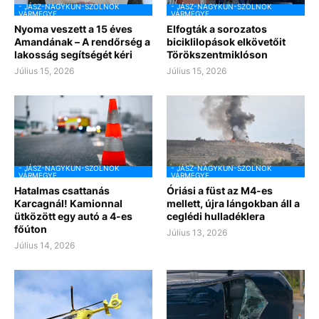
- JÁSZ-NAGYKUN-SZOLNOK
- JÁSZ-NAGYKUN-SZOLNOK
VÁRMEGYE
VÁRMEGYE
Nyoma veszett a 15 éves
Elfogták a sorozatos
Amandának – A rendőrség a
biciklilopások elkövetőit
lakosság segítségét kéri
Törökszentmiklóson
Július 15, 2026
Július 15, 2026
- JÁSZ-NAGYKUN-SZOLNOK
- JÁSZ-NAGYKUN-SZOLNOK
VÁRMEGYE
VÁRMEGYE
Hatalmas csattanás
Óriási a füst az M4-es
Karcagnál! Kamionnal
mellett, újra lángokban áll a
ütközött egy autó a 4-es
ceglédi hulladéklera
főúton
Július 13, 2026
Július 14, 2026