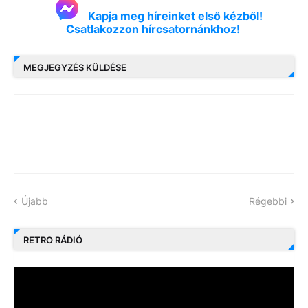
Kapja meg híreinket első kézből!
Csatlakozzon hírcsatornánkhoz!
MEGJEGYZÉS KÜLDÉSE
Újabb
Régebbi
RETRO RÁDIÓ