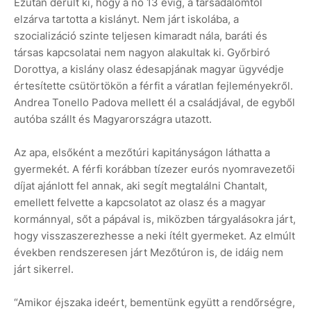
Ezután derült ki, hogy a nő 13 évig, a társadalomtól
elzárva tartotta a kislányt. Nem járt iskolába, a
szocializáció szinte teljesen kimaradt nála, baráti és
társas kapcsolatai nem nagyon alakultak ki. Győrbiró
Dorottya, a kislány olasz édesapjának magyar ügyvédje
értesítette csütörtökön a férfit a váratlan fejleményekről.
Andrea Tonello Padova mellett él a családjával, de egyből
autóba szállt és Magyarországra utazott.
Az apa, elsőként a mezőtúri kapitányságon láthatta a
gyermekét. A férfi korábban tízezer eurós nyomravezetői
díjat ajánlott fel annak, aki segít megtalálni Chantalt,
emellett felvette a kapcsolatot az olasz és a magyar
kormánnyal, sőt a pápával is, miközben tárgyalásokra járt,
hogy visszaszerezhesse a neki ítélt gyermeket. Az elmúlt
években rendszeresen járt Mezőtúron is, de idáig nem
járt sikerrel.
“Amikor éjszaka ideért, bementünk együtt a rendőrségre,