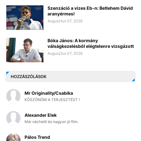
Szenzáció a vizes Eb-n: Betlehem Dávid
aranyérmes!
Augusztus 07, 2026
Bóka János: A kormány
válságkezelésből elégtelenre vizsgázott
Augusztus 07, 2026
HOZZÁSZÓLÁSOK
Mr Originality/Csabika
KÖSZÖNÖM A TERJESZTÉST !
Alexander Elek
Már nézhető és nagyon jó film.
Pálos Trend