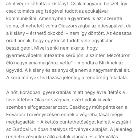
ahol végre láthatta a kislányt. Csak magyarul beszél, így
csak tolmács segítségével tudott az apukájával
kommunikálni. Amennyiben a gyermek is azt szerette
volna, elmehetett volna Olaszországba az édesapjával, de
a kislány – érthető okokból – nem így döntött. Az édesapa
örült annak, hogy egy kicsit tudott vele egyáltalán
beszélgetni. Mivel senki nem akarta, hogy
gyermekvédelmi intézetbe kerüljön, a szintén Mezőtúron
élő nagymama magához vette” – mondta a Blikknek az
ügyvéd. A kislány és az anyukája nem a nagymamával élt.
A körülmények tisztázása jelenleg a rendőrség feladata.
A nőt, korábban, gyerekrablás miatt négy évre ítélték a
távollétében Olaszországban, ezért adtak ki vele
szemben elfogatóparancsot. Csakhogy múlt pénteken a
Fővárosi Törvényszéken ennek a végrehajtását mégis
megtagadták. – A kettős büntethetőséget kellett vizsgálni
az Európai Unióban hatályos törvények alapján. A jelenleg
rendelkezésünkre álló adatok alapján és a tényállás