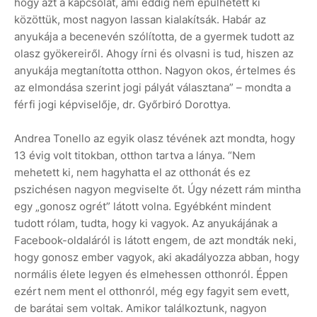
hogy azt a kapcsolat, ami eddig nem épülhetett ki
közöttük, most nagyon lassan kialakítsák. Habár az
anyukája a becenevén szólította, de a gyermek tudott az
olasz gyökereiről. Ahogy írni és olvasni is tud, hiszen az
anyukája megtanította otthon. Nagyon okos, értelmes és
az elmondása szerint jogi pályát választana” – mondta a
férfi jogi képviselője, dr. Győrbiró Dorottya.
Andrea Tonello az egyik olasz tévének azt mondta, hogy
13 évig volt titokban, otthon tartva a lánya. “Nem
mehetett ki, nem hagyhatta el az otthonát és ez
pszichésen nagyon megviselte őt. Úgy nézett rám mintha
egy „gonosz ogrét” látott volna. Egyébként mindent
tudott rólam, tudta, hogy ki vagyok. Az anyukájának a
Facebook-oldaláról is látott engem, de azt mondták neki,
hogy gonosz ember vagyok, aki akadályozza abban, hogy
normális élete legyen és elmehessen otthonról. Éppen
ezért nem ment el otthonról, még egy fagyit sem evett,
de barátai sem voltak. Amikor találkoztunk, nagyon