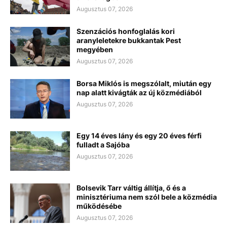
Augusztus 07, 2026
Szenzációs honfoglalás kori
aranyleletekre bukkantak Pest
megyében
Augusztus 07, 2026
Borsa Miklós is megszólalt, miután egy
nap alatt kivágták az új közmédiából
Augusztus 07, 2026
Egy 14 éves lány és egy 20 éves férfi
fulladt a Sajóba
Augusztus 07, 2026
Bolsevik Tarr váltig állítja, ő és a
minisztériuma nem szól bele a közmédia
működésébe
Augusztus 07, 2026