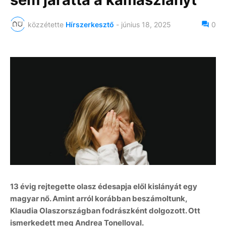
közzétette
Hírszerkesztő
-
június 18, 2025
0
13 évig rejtegette olasz édesapja elől kislányát egy
magyar nő. Amint arról korábban beszámoltunk,
Klaudia Olaszországban fodrászként dolgozott. Ott
ismerkedett meg Andrea Tonelloval.