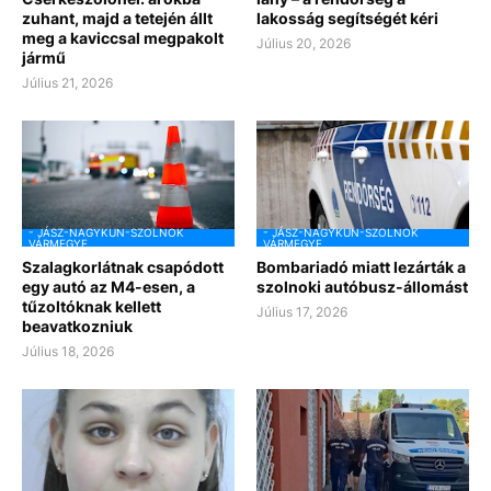
zuhant, majd a tetején állt
lakosság segítségét kéri
meg a kaviccsal megpakolt
Július 20, 2026
jármű
Július 21, 2026
- JÁSZ-NAGYKUN-SZOLNOK
- JÁSZ-NAGYKUN-SZOLNOK
VÁRMEGYE
VÁRMEGYE
Szalagkorlátnak csapódott
Bombariadó miatt lezárták a
egy autó az M4-esen, a
szolnoki autóbusz-állomást
tűzoltóknak kellett
Július 17, 2026
beavatkozniuk
Július 18, 2026