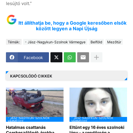
lesújtó volt.”
Itt állíthatja be, hogy a Google keresőben elsők
között legyen a Napi Újság
Témák:
- Jász-Nagykun-Szolnok Vármegye
Belföld
Mezőtúr
Facebook
KAPCSOLÓDÓ CIKKEK
- JÁSZ-NAGYKUN-SZOLNOK
- JÁSZ-NAGYKUN-SZOLNOK
VÁRMEGYE
VÁRMEGYE
Hatalmas csattanás
Eltűnt egy 16 éves szolnoki
Cserkeszőlőnél: árokba
lány – a rendőrség a