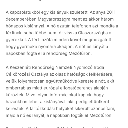
A kapcsolatukból egy kislányuk született. Az anya 2011
decemberében Magyarországra ment az akkor három
hónapos kislánnyal. A nő ezután telefonon azt mondta a
férfinak: soha többé nem tér vissza Olaszországba a
gyerekkel. A férfi azóta minden követ megmozgatott,
hogy gyermeke nyomára akadjon. A nőt és lányát a
napokban fogta el a rendőrség Mezőtúron.
A Készenléti Rendőrség Nemzeti Nyomozó Iroda
Célkörözési Osztálya az olasz hatóságok felkérésére,
velük folyamatosan együttműködve kereste a nőt, akit
emberrablás miatt európai elfogatóparancs alapján
köröztek. Mivel olyan információkat kaptak, hogy
hazánkban lehet a kislányával, akit pedig eltűntként
kerestek. A tartózkodási helyüket sikerült azonosítani,
majd a nő és lányát, a napokban fogták el Mezőtúron.