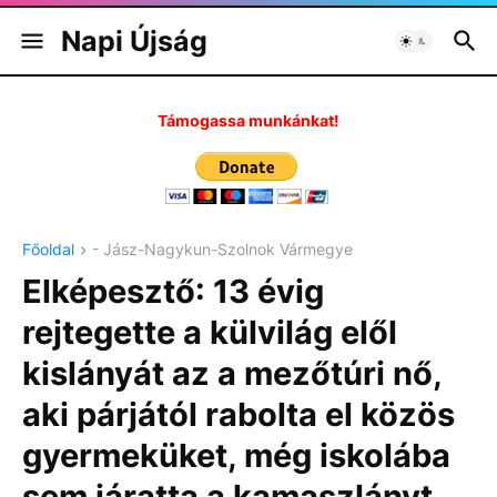
Napi Újság
Támogassa munkánkat!
Főoldal
- Jász-Nagykun-Szolnok Vármegye
Elképesztő: 13 évig
rejtegette a külvilág elől
kislányát az a mezőtúri nő,
aki párjától rabolta el közös
gyermeküket, még iskolába
sem járatta a kamaszlányt