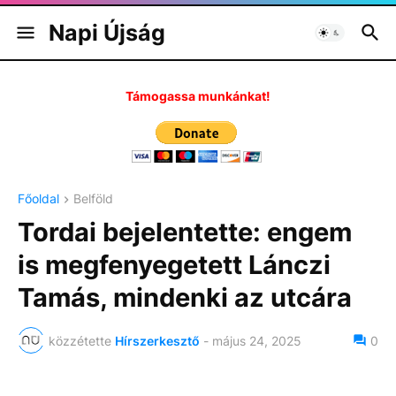
Napi Újság
Támogassa munkánkat!
Főoldal
Belföld
Tordai bejelentette: engem
is megfenyegetett Lánczi
Tamás, mindenki az utcára
közzétette
Hírszerkesztő
-
május 24, 2025
0