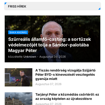
FRISS HÍREK
BAKA ANDRÁS
Szürreális államfő-casting: a sortüzek
védelmezőjét tolja a Sándor-palotába
Magyar Péter
közzétette
Unknown
-
Augusztus 09, 2026
A Tiszás rendőrség vizsgálja Szijjártó
Péter BYD-s kinevezését vesztegetés
gyanúja miatt
Augusztus 07, 2026
Tarjányi Péter a közmédiás csörtéről: ez
az ország képtelen az újrakezdésre
Augusztus 07, 2026