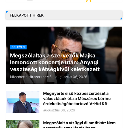
FELKAPOTT HÍREK
BELFÖLD
Megszólaltak a szervezők Majka
lemondott koncertje után: Anyagi
veszteség kétségkívül keletkezett
közzétette
Hírszerkesztő
-
augusztus 06, 2026
Megnyerte első közbeszerzését a
választások óta a Mészáros Lőrinc
érdekeltségébe tartozó V-Híd Kft.
augusztus 06, 2026
Megszólalt a vízügyi államtitkár: Nem
szeretnék ezzel foglalkozni