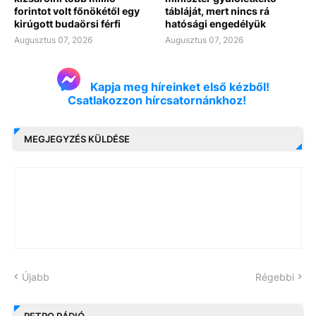
forintot volt főnökétől egy
tábláját, mert nincs rá
kirúgott budaörsi férfi
hatósági engedélyük
Augusztus 07, 2026
Augusztus 07, 2026
Kapja meg híreinket első kézből!
Csatlakozzon hírcsatornánkhoz!
MEGJEGYZÉS KÜLDÉSE
Újabb
Régebbi