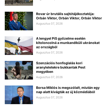
Rovar úr brutális sajtótájékoztatója:
Orbán Viktor, Orbán Viktor, Orbán Viktor
Augusztus 07, 2026
A lengyel PiS győzelme esetén
kitoloncolná a munkanélküli ukránokat
az országból
Augusztus 07, 2026
Szenzációs honfoglalás kori
aranyleletekre bukkantak Pest
megyében
Augusztus 07, 2026
Borsa Miklós is megszólalt, miután egy
nap alatt kivágták az új közmédiából
Augusztus 07, 2026