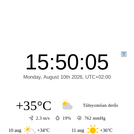
+35°C
Túlnyomóan derűs
2.3 m/s
19%
762
mmHg
aug
+34°C
11 aug
+36°C
12 aug