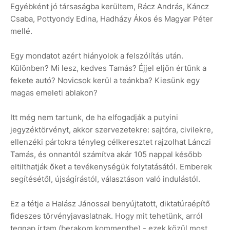
Egyébként jó társaságba kerültem, Rácz András, Káncz
Csaba, Pottyondy Edina, Hadházy Ákos és Magyar Péter
mellé.
Egy mondatot azért hiányolok a felszólítás után.
Különben? Mi lesz, kedves Tamás? Éjjel eljön értünk a
fekete autó? Novicsok kerül a teánkba? Kiesünk egy
magas emeleti ablakon?
Itt még nem tartunk, de ha elfogadják a putyini
jegyzéktörvényt, akkor szervezetekre: sajtóra, civilekre,
ellenzéki pártokra tényleg célkeresztet rajzolhat Lánczi
Tamás, és onnantól számítva akár 105 nappal később
eltilthatják őket a tevékenységük folytatásától. Emberek
segítésétől, újságírástól, választáson való indulástól.
Ez a tétje a Halász Jánossal benyújtatott, diktatúraépítő
fideszes törvényjavaslatnak. Hogy mit tehetünk, arról
tegnap írtam (berakom kommentbe) - ezek közül most