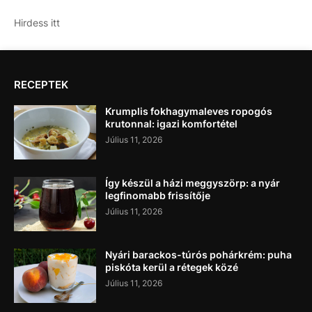
Hirdess itt
RECEPTEK
Krumplis fokhagymaleves ropogós
krutonnal: igazi komfortétel
Július 11, 2026
Így készül a házi meggyszörp: a nyár
legfinomabb frissítője
Július 11, 2026
Nyári barackos-túrós pohárkrém: puha
piskóta kerül a rétegek közé
Július 11, 2026