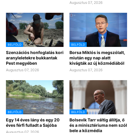
Augusztus 07, 2026
BELFÖLD
BELFÖLD
Szenzációs honfoglalás kori
Borsa Miklós is megszólalt,
aranyleletekre bukkantak
miután egy nap alatt
Pest megyében
kivágták az új közmédiából
Augusztus 07, 2026
Augusztus 07, 2026
BELFÖLD
BELFÖLD
Egy 14 éves lány és egy 20
Bolsevik Tarr váltig állítja, ő
éves férfi fulladt a Sajóba
és a minisztériuma nem szól
bele a közmédia
Augusztus 07, 2026