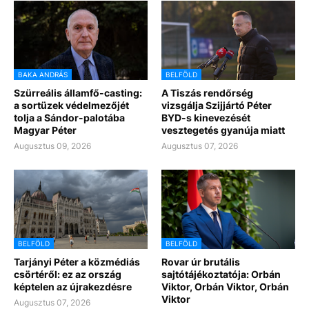
BAKA ANDRÁS
BELFÖLD
Szürreális államfő-casting:
A Tiszás rendőrség
a sortüzek védelmezőjét
vizsgálja Szijjártó Péter
tolja a Sándor-palotába
BYD-s kinevezését
Magyar Péter
vesztegetés gyanúja miatt
Augusztus 09, 2026
Augusztus 07, 2026
BELFÖLD
BELFÖLD
Tarjányi Péter a közmédiás
Rovar úr brutális
csörtéről: ez az ország
sajtótájékoztatója: Orbán
képtelen az újrakezdésre
Viktor, Orbán Viktor, Orbán
Viktor
Augusztus 07, 2026