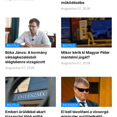
működésébe
Augusztus 07, 2026
BELFÖLD
BELFÖLD
Bóka János: A kormány
Mikor kérik ki Magyar Péter
válságkezelésből
mentelmi jogát?
elégtelenre vizsgázott
Augusztus 07, 2026
Augusztus 07, 2026
BELFÖLD
BALFASZOK
Emberi ürülékkel akart
El kell távolítani a vicsorgó
kizsarolni több millió
miniszter gyülöletkeltő