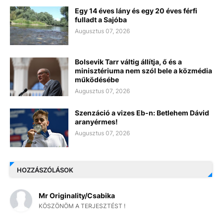
Egy 14 éves lány és egy 20 éves férfi
fulladt a Sajóba
Augusztus 07, 2026
Bolsevik Tarr váltig állítja, ő és a
minisztériuma nem szól bele a közmédia
működésébe
Augusztus 07, 2026
Szenzáció a vizes Eb-n: Betlehem Dávid
aranyérmes!
Augusztus 07, 2026
HOZZÁSZÓLÁSOK
Mr Originality/Csabika
KÖSZÖNÖM A TERJESZTÉST !