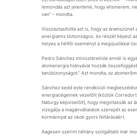
lemondás azt jelentené, hogy elismerem, n
van” – mondta.
Visszautasította azt is, hogy az áramszünet 
energiamix biztonságos, és részét képezi 
helyes a hétfői eseményt a megújulókkal ös
Pedro Sánchez miniszterelnök ennél is egy
atomenergia hiányával hozzák összefüggésb
tanúbizonyságot.” Azt mondta, az atomerőm
Sánchez kedd este rendkívüli megbeszélés
energiacégeinek vezetőit (köztük Corredort 
Naturgy képviselőit), hogy megvitassák az á
vizsgálja a magánvállalatok szerepét az ese
kormánnyal az okok gyors feltárásáért.
Aagesen szerint néhány szolgáltató már mos