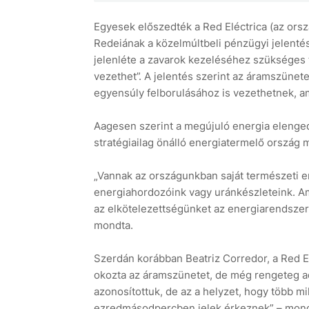
Egyesek előszedték a Red Eléctrica (az orsz
Redeiának a közelmúltbeli pénzügyi jelenté
jelenléte a zavarok kezeléséhez szükséges 
vezethet”. A jelentés szerint az áramszünete
egyensúly felborulásához is vezethetnek, ami
Aagesen szerint a megújuló energia elenge
stratégiailag önálló energiatermelő ország 
„Vannak az országunkban saját természeti erő
energiahordozóink vagy uránkészleteink. Ami
az elkötelezettségünket az energiarendszer 
mondta.
Szerdán korábban Beatriz Corredor, a Red Elé
okozta az áramszünetet, de még rengeteg ada
azonosítottuk, de az a helyzet, hogy több mi
ezredmásodpercben jelek érkeznek” – mondta