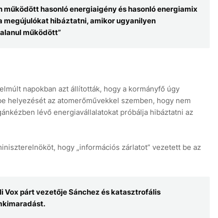
n működött hasonló energiaigény és hasonló energiamix
 a megújulókat hibáztatni, amikor ugyanilyen
talanul működött”
elmúlt napokban azt állították, hogy a kormányfő úgy
érbe helyezését az atomerőművekkel szemben, hogy nem
nkézben lévő energiavállalatokat próbálja hibáztatni az
iniszterelnököt, hogy „információs zárlatot” vezetett be az
i Vox párt vezetője Sánchez és katasztrofális
amkimaradást.