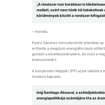
„A rendszer már korábban is tökéletese
mellett, ezért nem tűnik túl indokoltnak
körülmények között a rendszer kifogás
– mondta.
Pedro Sánchez miniszterelnök ellenfelei az 
erőltette a megújuló energiaforrások előt
gondolt a következményekre, és most a magá
áramszünetért.
A konzervatív Néppárt (PP) azzal vádolta a m
incidens kapcsán,
míg Santiago Abascal, a szélsőjobboldal
energiapolitikája számlájára írta az ár