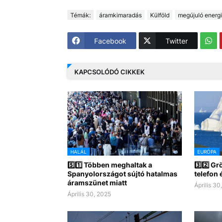
Témák:
áramkimaradás
Külföld
megújuló energi
Facebook
Twitter
KAPCSOLÓDÓ CIKKEK
HALÁL
EURÓPA
5️⃣1️⃣ Többen meghaltak a
3️⃣2️⃣ G
Spanyolországot sújtó hatalmas
telefon 
áramszünet miatt
Április 30
Április 30, 2025