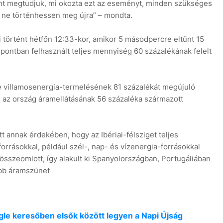
nt megtudjuk, mi okozta ezt az eseményt, minden szükséges
 ne történhessen meg újra” – mondta.
i történt hétfőn 12:33-kor, amikor 5 másodpercre eltűnt 15
őpontban felhasznált teljes mennyiség 60 százalékának felelt
e villamosenergia-termelésének 81 százalékát megújuló
e az ország áramellátásának 56 százaléka származott
tt annak érdekében, hogy az Ibériai-félsziget teljes
orrásokkal, például szél-, nap- és vízenergia-forrásokkal
 összeomlott, így alakult ki Spanyolországban, Portugáliában
obb áramszünet
oogle keresőben elsők között legyen a Napi Újság