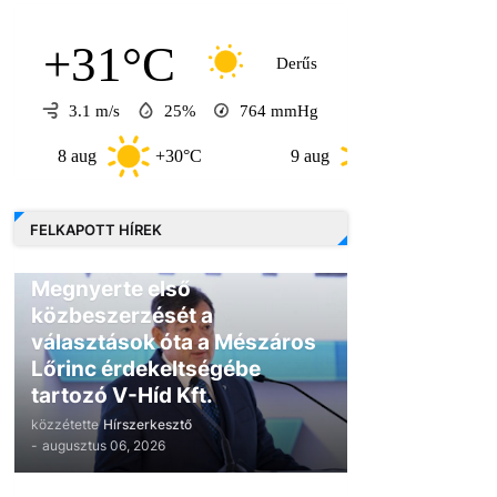
+31°C
Derűs
3.1 m/s
25%
764
mmHg
8 aug
+30°C
9 aug
+30°C
10 au
FELKAPOTT HÍREK
GAZDASÁG
Megnyerte első
közbeszerzését a
választások óta a Mészáros
Lőrinc érdekeltségébe
tartozó V-Híd Kft.
közzétette
Hírszerkesztő
-
augusztus 06, 2026