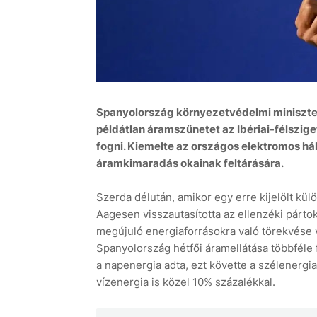
Spanyolország környezetvédelmi minisztere
példátlan áramszünetet az Ibériai-félszig
fogni. Kiemelte az országos elektromos hál
áramkimaradás okainak feltárására.
Szerda délután, amikor egy erre kijelölt kül
Aagesen visszautasította az ellenzéki pártok
megújuló energiaforrásokra való törekvése ve
Spanyolország hétfői áramellátása többféle 
a napenergia adta, ezt követte a szélenergi
vízenergia is közel 10% százalékkal.