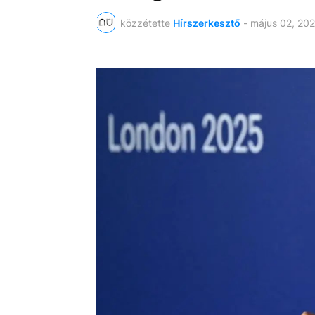
közzétette
Hírszerkesztő
-
május 02, 20