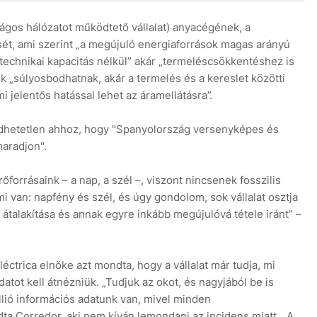
ágos hálózatot működtető vállalat) anyacégének, a
sét, ami szerint „a megújuló energiaforrások magas arányú
technikai kapacitás nélkül” akár „termeléscsökkentéshez is
k „súlyosbodhatnak, akár a termelés és a kereslet közötti
 jelentős hatással lehet az áramellátásra”.
dhetetlen ahhoz, hogy "Spanyolország versenyképes és
maradjon".
forrásaink – a nap, a szél –, viszont nincsenek fosszilis
 van: napfény és szél, és úgy gondolom, sok vállalat osztja
átalakítása és annak egyre inkább megújulóvá tétele iránt” –
ctrica elnöke azt mondta, hogy a vállalat már tudja, mi
tot kell átnézniük. „Tudjuk az okot, és nagyjából be is
llió információs adatunk van, mivel minden
 Corredor, aki nem kíván lemondani az incidens miatt. „A