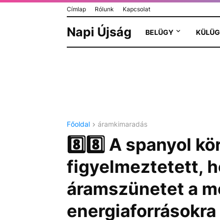
Címlap
Rólunk
Kapcsolat
Napi Újság
BELÜGY
KÜLÜG
Főoldal
áramkimaradás
8️⃣8️⃣ A spanyol k
figyelmeztetett, h
áramszünetet a m
energiaforrásokra