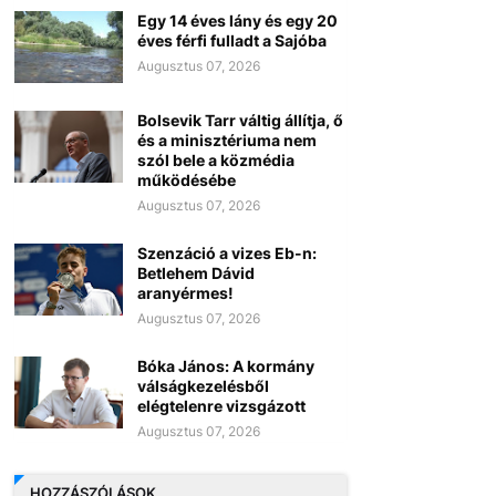
Egy 14 éves lány és egy 20
éves férfi fulladt a Sajóba
Augusztus 07, 2026
Bolsevik Tarr váltig állítja, ő
és a minisztériuma nem
szól bele a közmédia
működésébe
Augusztus 07, 2026
Szenzáció a vizes Eb-n:
Betlehem Dávid
aranyérmes!
Augusztus 07, 2026
Bóka János: A kormány
válságkezelésből
elégtelenre vizsgázott
Augusztus 07, 2026
HOZZÁSZÓLÁSOK