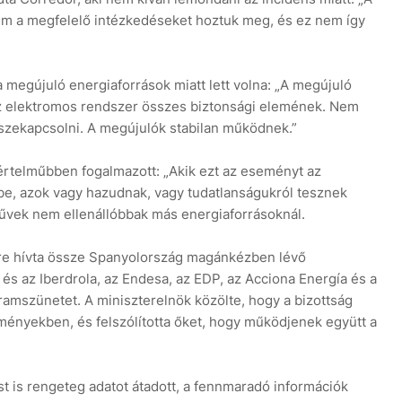
em a megfelelő intézkedéseket hoztuk meg, és ez nem így
a megújuló energiaforrások miatt lett volna: „A megújuló
az elektromos rendszer összes biztonsági elemének. Nem
szekapcsolni. A megújulók stabilan működnek.”
értelműbben fogalmazott: „Akik ezt az eseményt az
e, azok vagy hazudnak, vagy tudatlanságukról tesznek
űvek nem ellenállóbbak más energiaforrásoknál.
re hívta össze Spanyolország magánkézben lévő
és az Iberdrola, az Endesa, az EDP, az Acciona Energía és a
ramszünetet. A miniszterelnök közölte, hogy a bizottság
ményekben, és felszólította őket, hogy működjenek együtt a
t is rengeteg adatot átadott, a fennmaradó információk