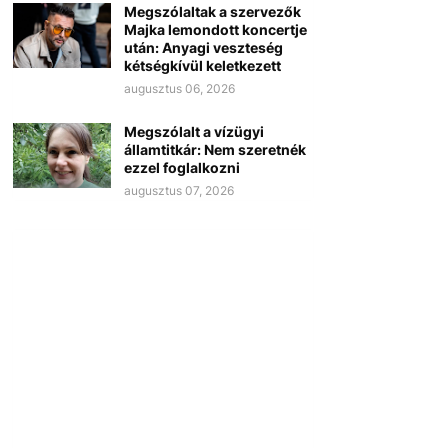
Megszólaltak a szervezők
Majka lemondott koncertje
után: Anyagi veszteség
kétségkívül keletkezett
augusztus 06, 2026
Megszólalt a vízügyi
államtitkár: Nem szeretnék
ezzel foglalkozni
augusztus 07, 2026