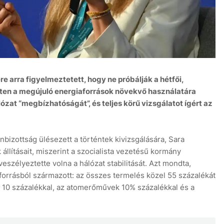
 arra figyelmeztetett, hogy ne próbálják a hétfői,
eten a megújuló energiaforrások növekvő használatára
ózat “megbízhatóságát”, és teljes körű vizsgálatot ígért az
önbizottság ülésezett a történtek kivizsgálására, Sara
 állításait, miszerint a szocialista vezetésű kormány
szélyeztette volna a hálózat stabilitását. Azt mondta,
forrásból származott: az összes termelés közel 55 százalékát
a 10 százalékkal, az atomerőművek 10% százalékkal és a