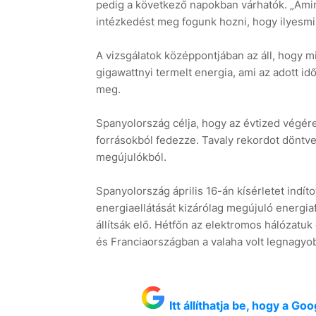
pedig a következő napokban várhatók. „Ami
intézkedést meg fogunk hozni, hogy ilyesmi
A vizsgálatok középpontjában az áll, hogy m
gigawattnyi termelt energia, ami az adott id
meg.
Spanyolország célja, hogy az évtized végér
forrásokból fedezze. Tavaly rekordot döntv
megújulókból.
Spanyolország április 16-án kísérletet indíto
energiaellátását kizárólag megújuló energiaf
állítsák elő. Hétfőn az elektromos hálózatuk
és Franciaországban a valaha volt legnagy
Itt állíthatja be, hogy a G