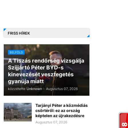
FRISS HÍREK
BELFÖLD
A Tiszás rendőrség vizsgálja
Szijjártó Péter BYD-s
kinevezését vesztegetés
gyanúja miatt
közzétette
Unknown
-
Augusztus 07, 2026
Tarjányi Péter a közmédiás
csörtéről: ez az ország
képtelen az újrakezdésre
Augusztus 07, 2026