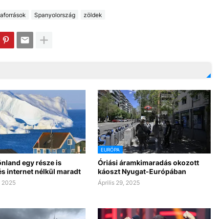
aforrások
Spanyolország
zöldek
EURÓPA
rönland egy része is
Óriási áramkimaradás okozott
és internet nélkül maradt
káoszt Nyugat-Európában
, 2025
Április 29, 2025