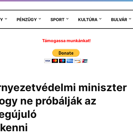
Y
PÉNZÜGY
SPORT
KULTÚRA
BULVÁR
Támogassa munkánkat!
örnyezetvédelmi miniszter
ogy ne próbálják az
egújuló
 kenni