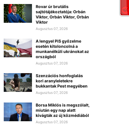
Rovar úr brutális
sajtótájékoztatója: Orbán
Viktor, Orbán Viktor, Orbán
Viktor
Augusztus 07, 2026
A lengyel PiS győzelme
esetén kitoloncolná a
munkanélküli ukránokat az
országból
Augusztus 07, 2026
Szenzációs honfoglalás
kori aranyleletekre
bukkantak Pest megyében
Augusztus 07, 2026
Borsa Miklós is megszólalt,
miután egy nap alatt
kivágták az új közmédiából
Augusztus 07, 2026