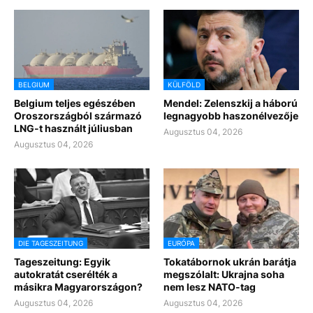
BELGIUM
KÜLFÖLD
Belgium teljes egészében
Mendel: Zelenszkij a háború
Oroszországból származó
legnagyobb haszonélvezője
LNG-t használt júliusban
Augusztus 04, 2026
Augusztus 04, 2026
DIE TAGESZEITUNG
EURÓPA
Tageszeitung: Egyik
Tokatábornok ukrán barátja
autokratát cserélték a
megszólalt: Ukrajna soha
másikra Magyarországon?
nem lesz NATO-tag
Augusztus 04, 2026
Augusztus 04, 2026