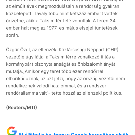
az elmúlt évek megmozdulásain a rendőrség gyakran
közbelépett. Tavaly több mint kétszáz embert vettek
őrizetbe, akik a Taksim tér felé vonultak. A téren 34
ember halt meg az 1977-es május elsejei tüntetések
során.
Özgür Özel, az ellenzéki Köztársasági Néppárt (CHP)
vezetője úgy látja, a Taksim térre vonatkozó tiltás a
kormánypárt bizonytalanságát és önbizalomhiányát
mutatja.„Amikor egy teret több ezer rendőrrel
elbarikádoznak, az azt jelzi, hogy az ország vezetői nem
rendelkeznek valódi hatalommal, és a rendszer
rendőrállammá vált”- tette hozzá az ellenzéki politikus.
(Reuters/MTI)
Itt állíthatja be, hogy a Google keresőben elsők