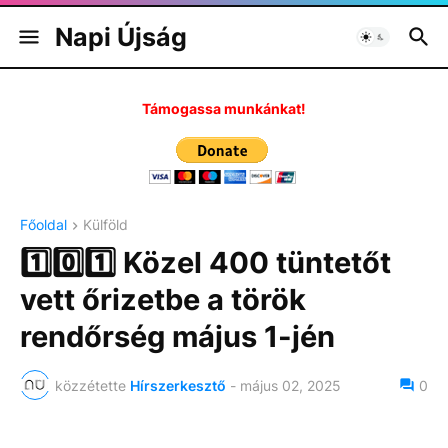
Napi Újság
Támogassa munkánkat!
Főoldal
Külföld
1️⃣0️⃣1️⃣ Közel 400 tüntetőt
vett őrizetbe a török
rendőrség május 1-jén
közzétette
Hírszerkesztő
-
május 02, 2025
0