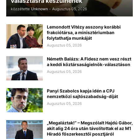
választásra készülnének
közzétette
Unknown
-
Augusztus 05, 2026
Lemondott Vitézy asszony korábbi
frakciótársa, a minisztériumban
folytathatja munkáját
Augusztus 05, 2026
Németh Balázs: A Fidesz nem vesz részt
a keddi köztársaságielnök-választáson
Augusztus 05, 2026
Panyi Szabolcs kapja idén a CPJ
nemzetközi sajtószabadság-díját
Augusztus 05, 2026
„Megaláztak!” – Megszólalt Hajdú Gábor,
akit alig 24 óra után távolítottak el az M1
Híradó főszerkesztői posztjáról