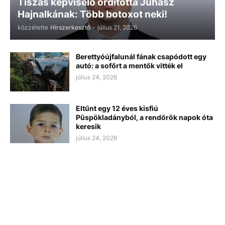
Tiszás képviselő ordította Juhász
Hajnalkának: Több botoxot neki!
közzétette
Hírszerkesztő
-
július 21, 2026
Berettyóújfalunál fának csapódott egy
autó: a sofőrt a mentők vitték el
július 24, 2026
Eltűnt egy 12 éves kisfiú
Püspökladányból, a rendőrök napok óta
keresik
július 24, 2026