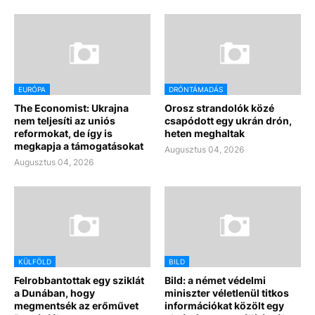
EURÓPA
DRÓNTÁMADÁS
The Economist: Ukrajna
Orosz strandolók közé
nem teljesíti az uniós
csapódott egy ukrán drón,
reformokat, de így is
heten meghaltak
megkapja a támogatásokat
Augusztus 04, 2026
Augusztus 04, 2026
KÜLFÖLD
BILD
Felrobbantottak egy sziklát
Bild: a német védelmi
a Dunában, hogy
miniszter véletlenül titkos
megmentsék az erőművet
információkat közölt egy