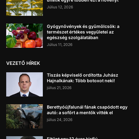
Július 12, 2026
Gyógynövények és gyümölcsök: a
természet értékes vegyületei az
egészség szolgálatában
Július 11, 2026
VEZETŐ HÍREK
Tiszás képviselő ordította Juhász
Hajnalkának: Több botoxot neki!
július 21, 2026
Berettyóújfalunál fának csapódott egy
autó: a sofőrt a mentők vitték el
július 24, 2026
Eltűnt egy 12 éves kisfiú