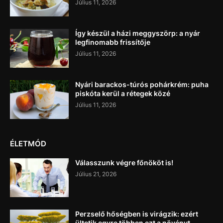
Július 11, 2026
Így készül a házi meggyszörp: a nyár
legfinomabb frissítője
Július 11, 2026
Nyári barackos-túrós pohárkrém: puha
piskóta kerül a rétegek közé
Július 11, 2026
ÉLETMÓD
Válasszunk végre főnököt is!
Július 21, 2026
Perzselő hőségben is virágzik: ezért
ültetik egyre többen ezt a növényt