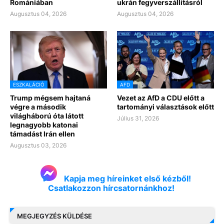
Romániában
ukrán fegyverszállításról
Augusztus 04, 2026
Augusztus 04, 2026
ESZKALÁCIÓ
AFD
Trump mégsem hajtaná
Vezet az AfD a CDU előtt a
végre a második
tartományi választások előtt
világháború óta látott
Július 31, 2026
legnagyobb katonai
támadást Irán ellen
Augusztus 03, 2026
Kapja meg híreinket első kézből!
Csatlakozzon hírcsatornánkhoz!
MEGJEGYZÉS KÜLDÉSE