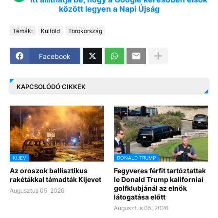
között legyen a Napi Újság
Témák:
Külföld
Törökország
Facebook
KAPCSOLÓDÓ CIKKEK
KIJEV
DONALD TRUMP
Az oroszok ballisztikus
Fegyveres férfit tartóztattak
rakétákkal támadták Kijevet
le Donald Trump kaliforniai
golfklubjánál az elnök
Augusztus 05, 2026
látogatása előtt
Augusztus 05, 2026