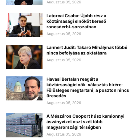
Augusztus 05, 2026
Latorcai Csaba: Újabb rész a
köztársasági elnököt kereső
roncsderbi-sorozatban
Augusztus 05, 2026
Lannert Judit: Takaró Mihálynak többé
nincs befolyása az oktatásra
Augusztus 05, 2026
Havasi Bertalan reagált a
köztársaságielnök-választás hírére:
Fölösleges megtartani, a poszton nincs
üresedés
Augusztus 05, 2026
A Mészáros Csoport húsz kamionnyi
ásványvizet oszt szét több
magyarországi térségben
Augusztus 05, 2026