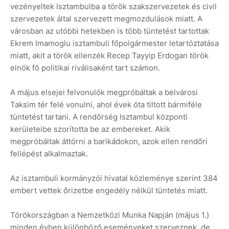
vezényeltek Isztambulba a török szakszervezetek és civil
szervezetek által szervezett megmozdulások miatt. A
városban az utóbbi hetekben is több tüntetést tartottak
Ekrem Imamoglu isztambuli főpolgármester letartóztatása
miatt, akit a török ellenzék Recep Tayyip Erdogan török
elnök fő politikai riválisaként tart számon.
A május elsejei felvonulók megpróbáltak a belvárosi
Taksim tér felé vonulni, ahol évek óta tiltott bármiféle
tüntetést tartani. A rendőrség Isztambul központi
kerületeibe szorította be az embereket. Akik
megpróbáltak áttörni a barikádokon, azok ellen rendőri
fellépést alkalmaztak.
Az isztambuli kormányzói hivatal közleménye szerint 384
embert vettek őrizetbe engedély nélkül tüntetés miatt.
Törökországban a Nemzetközi Munka Napján (május 1.)
minden évben különböző eseményeket szerveznek, de