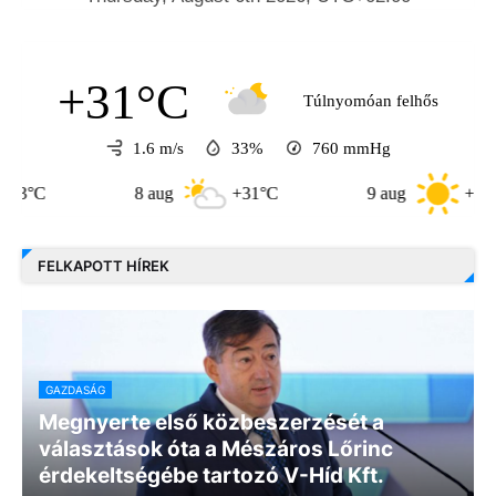
+31°C
Túlnyomóan felhős
1.6 m/s
33%
760
mmHg
8 aug
+31°C
9 aug
+30°C
FELKAPOTT HÍREK
GAZDASÁG
Megnyerte első közbeszerzését a
választások óta a Mészáros Lőrinc
érdekeltségébe tartozó V-Híd Kft.