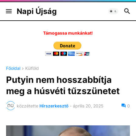
Napi Újság
Támogassa munkánkat!
Főoldal
Külföld
Putyin nem hosszabbítja
meg a húsvéti tűzszünetet
közzétette
Hírszerkesztő
-
április 20, 2025
0