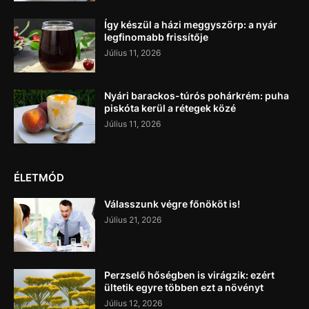
Így készül a házi meggyszörp: a nyár
legfinomabb frissítője
Július 11, 2026
Nyári barackos-túrós pohárkrém: puha
piskóta kerül a rétegek közé
Július 11, 2026
ÉLETMÓD
Válasszunk végre főnököt is!
Július 21, 2026
Perzselő hőségben is virágzik: ezért
ültetik egyre többen ezt a növényt
Július 12, 2026