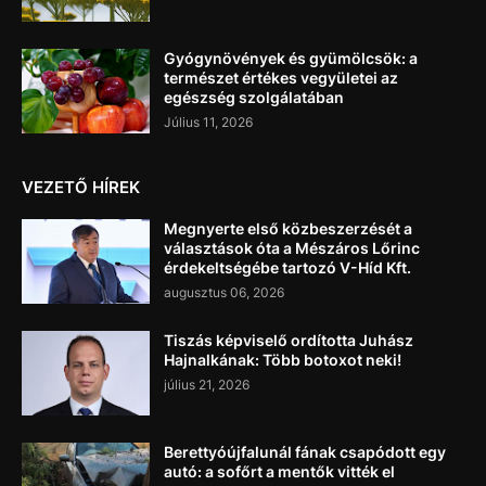
Gyógynövények és gyümölcsök: a
természet értékes vegyületei az
egészség szolgálatában
Július 11, 2026
VEZETŐ HÍREK
Megnyerte első közbeszerzését a
választások óta a Mészáros Lőrinc
érdekeltségébe tartozó V-Híd Kft.
augusztus 06, 2026
Tiszás képviselő ordította Juhász
Hajnalkának: Több botoxot neki!
július 21, 2026
Berettyóújfalunál fának csapódott egy
autó: a sofőrt a mentők vitték el