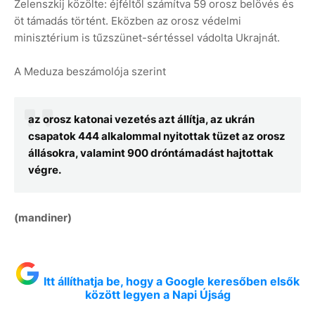
Zelenszkij közölte: éjféltől számítva 59 orosz belövés és
öt támadás történt. Eközben az orosz védelmi
minisztérium is tűzszünet-sértéssel vádolta Ukrajnát.
A Meduza beszámolója szerint
az orosz katonai vezetés azt állítja, az ukrán
csapatok 444 alkalommal nyitottak tüzet az orosz
állásokra, valamint 900 dróntámadást hajtottak
végre.
(mandiner)
Itt állíthatja be, hogy a Google keresőben elsők
között legyen a Napi Újság