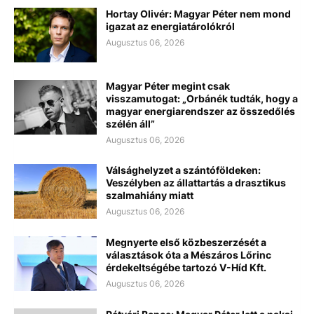
Hortay Olivér: Magyar Péter nem mond
igazat az energiatárolókról
Augusztus 06, 2026
Magyar Péter megint csak
visszamutogat: „Orbánék tudták, hogy a
magyar energiarendszer az összedőlés
szélén áll”
Augusztus 06, 2026
Válsághelyzet a szántóföldeken:
Veszélyben az állattartás a drasztikus
szalmahiány miatt
Augusztus 06, 2026
Megnyerte első közbeszerzését a
választások óta a Mészáros Lőrinc
érdekeltségébe tartozó V-Híd Kft.
Augusztus 06, 2026