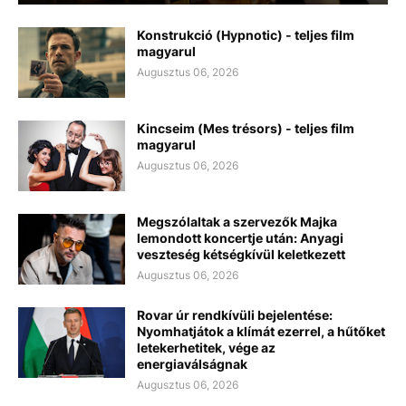
Konstrukció (Hypnotic) - teljes film
magyarul
Augusztus 06, 2026
Kincseim (Mes trésors) - teljes film
magyarul
Augusztus 06, 2026
Megszólaltak a szervezők Majka
lemondott koncertje után: Anyagi
veszteség kétségkívül keletkezett
Augusztus 06, 2026
Rovar úr rendkívüli bejelentése:
Nyomhatjátok a klímát ezerrel, a hűtőket
letekerhetitek, vége az
energiaválságnak
Augusztus 06, 2026