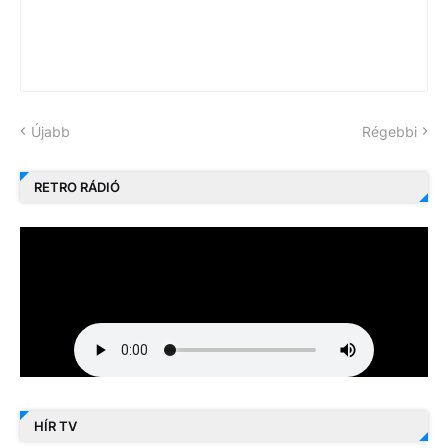
Újabb
Régebbi
RETRO RÁDIÓ
HÍR TV