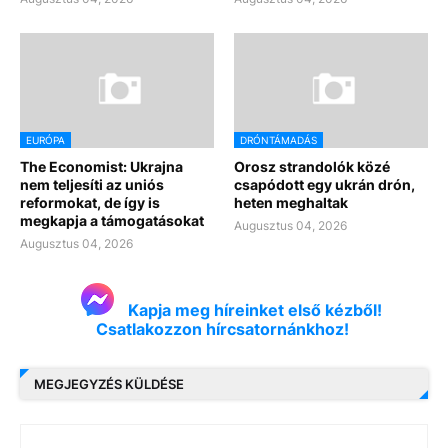
EURÓPA
DRÓNTÁMADÁS
The Economist: Ukrajna
Orosz strandolók közé
nem teljesíti az uniós
csapódott egy ukrán drón,
reformokat, de így is
heten meghaltak
megkapja a támogatásokat
Augusztus 04, 2026
Augusztus 04, 2026
Kapja meg híreinket első kézből!
Csatlakozzon hírcsatornánkhoz!
MEGJEGYZÉS KÜLDÉSE