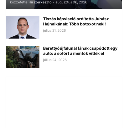
közzétette
Hírszerkesztő
-
augusztus 06, 2026
Tiszás képviselő ordította Juhász
Hajnalkának: Több botoxot neki!
július 21, 2026
Berettyóújfalunál fának csapódott egy
autó: a sofőrt a mentők vitték el
július 24, 2026