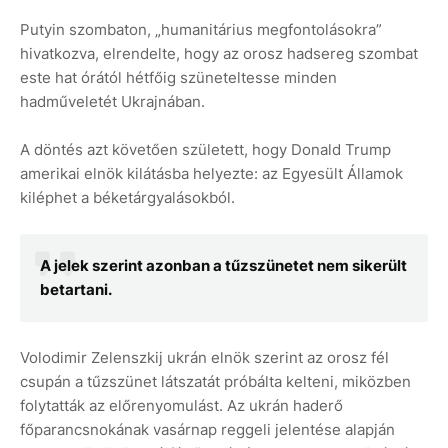
Putyin szombaton, „humanitárius megfontolásokra”
hivatkozva, elrendelte, hogy az orosz hadsereg szombat
este hat órától hétfőig szüneteltesse minden
hadműveletét Ukrajnában.
A döntés azt követően született, hogy Donald Trump
amerikai elnök kilátásba helyezte: az Egyesült Államok
kiléphet a béketárgyalásokból.
A jelek szerint azonban a tűzszünetet nem sikerült
betartani.
Volodimir Zelenszkij ukrán elnök szerint az orosz fél
csupán a tűzszünet látszatát próbálta kelteni, miközben
folytatták az előrenyomulást. Az ukrán haderő
főparancsnokának vasárnap reggeli jelentése alapján