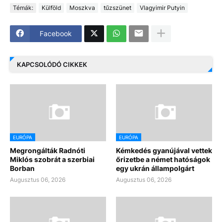
Témák:
Külföld
Moszkva
tűzszünet
Vlagyimir Putyin
Facebook
KAPCSOLÓDÓ CIKKEK
EURÓPA
EURÓPA
Megrongálták Radnóti
Kémkedés gyanújával vettek
Miklós szobrát a szerbiai
őrizetbe a német hatóságok
Borban
egy ukrán állampolgárt
Augusztus 06, 2026
Augusztus 06, 2026