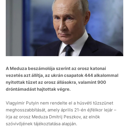
A Meduza beszámolója szerint az orosz katonai
vezetés azt állítja, az ukrán csapatok 444 alkalommal
nyitottak tüzet az orosz állásokra, valamint 900
dróntámadást hajtottak végre.
Vlagyimir Putyin nem rendelte el a húsvéti tűzszünet
meghosszabbítását, amely április 21-én éjfélkor lejár –
írja az orosz Meduza Dmitrij Peszkov, az elnök
szóvivőjének tájékoztatása alapján.