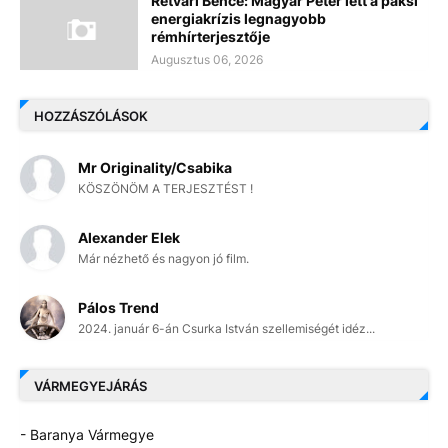
Rétvári Bence: Magyar Péter lett a paksi
energiakrízis legnagyobb
rémhírterjesztője
Augusztus 06, 2026
HOZZÁSZÓLÁSOK
Mr Originality/Csabika
KÖSZÖNÖM A TERJESZTÉST !
Alexander Elek
Már nézhető és nagyon jó film.
Pálos Trend
2024. január 6-án Csurka István szellemiségét idéz...
VÁRMEGYEJÁRÁS
- Baranya Vármegye