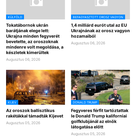
KÜLFÖLD
BEFAGYASZTOTT OROSZ VAGYON
Tokatábornok ukrán
1,4 milliárd eurót utal az EU
barátjának elege lett:
Ukrajnának az orosz vagyon
Ukrajna minden fegyverét
hozamaiból
bevetette, az oroszoknak
Augusztus 06, 2026
mindenre volt megoldása, a
készletek kimerültek
Augusztus 06, 2026
KIJEV
DONALD TRUMP
Az oroszok ballisztikus
Fegyveres férfit tartóztattak
rakétákkal támadták Kijevet
le Donald Trump kaliforniai
golfklubjánál az elnök
Augusztus 05, 2026
látogatása előtt
Augusztus 05, 2026