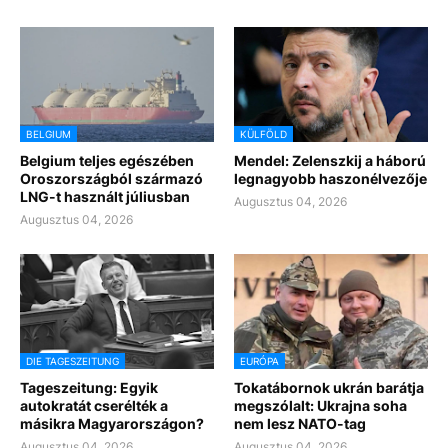
BELGIUM
KÜLFÖLD
Belgium teljes egészében
Mendel: Zelenszkij a háború
Oroszországból származó
legnagyobb haszonélvezője
LNG-t használt júliusban
Augusztus 04, 2026
Augusztus 04, 2026
DIE TAGESZEITUNG
EURÓPA
Tageszeitung: Egyik
Tokatábornok ukrán barátja
autokratát cserélték a
megszólalt: Ukrajna soha
másikra Magyarországon?
nem lesz NATO-tag
Augusztus 04, 2026
Augusztus 04, 2026