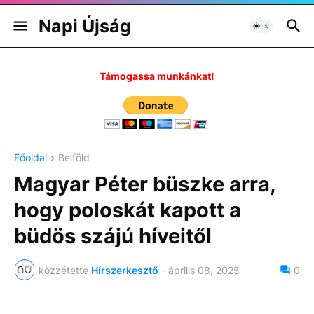
Napi Újság
Támogassa munkánkat!
Főoldal
Belföld
Magyar Péter büszke arra,
hogy poloskát kapott a
büdös szájú híveitől
közzétette
Hírszerkesztő
-
április 08, 2025
0