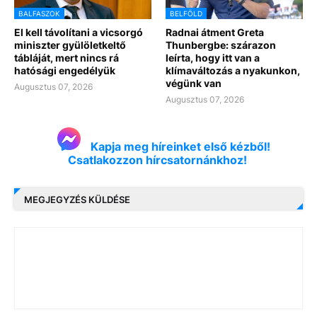
BALFASZOK
BELFÖLD
El kell távolítani a vicsorgó
Radnai átment Greta
miniszter gyülöletkeltő
Thunbergbe: szárazon
tábláját, mert nincs rá
leírta, hogy itt van a
hatósági engedélyük
klímaváltozás a nyakunkon,
végünk van
Augusztus 07, 2026
Augusztus 07, 2026
Kapja meg híreinket első kézből!
Csatlakozzon hírcsatornánkhoz!
MEGJEGYZÉS KÜLDÉSE