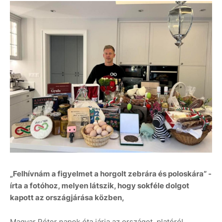
„Felhívnám a figyelmet a horgolt zebrára és poloskára” -
írta a fotóhoz, melyen látszik, hogy sokféle dolgot
kapott az országjárása közben,
Magyar Péter napok óta járja az országot, platóról