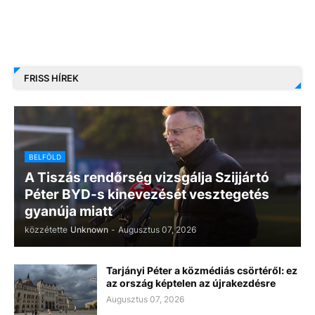
FRISS HÍREK
BELFÖLD
A Tiszás rendőrség vizsgálja Szijjártó
Péter BYD-s kinevezését vesztegetés
gyanúja miatt
közzétette
Unknown
-
Augusztus 07, 2026
Tarjányi Péter a közmédiás csörtéről: ez
az ország képtelen az újrakezdésre
Augusztus 07, 2026