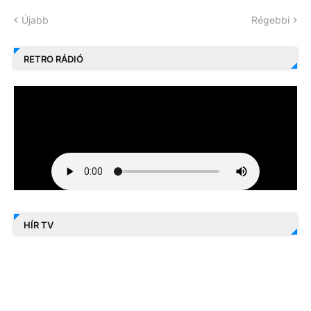
Újabb
Régebbi
RETRO RÁDIÓ
HÍR TV