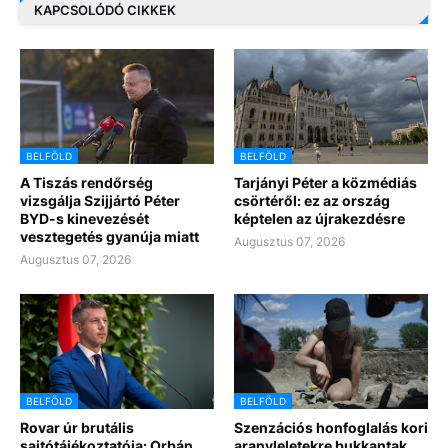
KAPCSOLÓDÓ CIKKEK
BELFÖLD
BELFÖLD
A Tiszás rendőrség
Tarjányi Péter a közmédiás
vizsgálja Szijjártó Péter
csörtéről: ez az ország
BYD-s kinevezését
képtelen az újrakezdésre
vesztegetés gyanúja miatt
Augusztus 07, 2026
Augusztus 07, 2026
BELFÖLD
BELFÖLD
Rovar úr brutális
Szenzációs honfoglalás kori
sajtótájékoztatója: Orbán
aranyleletekre bukkantak