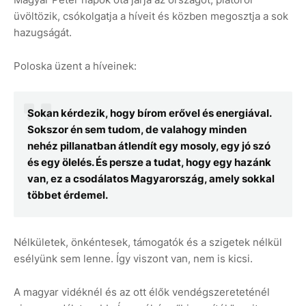
üvöltözik, csókolgatja a híveit és közben megosztja a sok
hazugságát.
Poloska üzent a híveinek:
Sokan kérdezik, hogy bírom erővel és energiával.
Sokszor én sem tudom, de valahogy minden
nehéz pillanatban átlendít egy mosoly, egy jó szó
és egy ölelés. És persze a tudat, hogy egy hazánk
van, ez a csodálatos Magyarország, amely sokkal
többet érdemel.
Nélkületek, önkéntesek, támogatók és a szigetek nélkül
esélyünk sem lenne. Így viszont van, nem is kicsi.
A magyar vidéknél és az ott élők vendégszereteténél