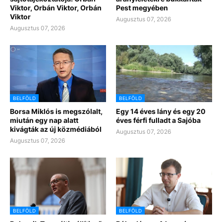
Viktor, Orbán Viktor, Orbán
Pest megyében
Viktor
Augusztus 07, 2026
Augusztus 07, 2026
BELFÖLD
BELFÖLD
Borsa Miklós is megszólalt,
Egy 14 éves lány és egy 20
miután egy nap alatt
éves férfi fulladt a Sajóba
kivágták az új közmédiából
Augusztus 07, 2026
Augusztus 07, 2026
BELFÖLD
BELFÖLD