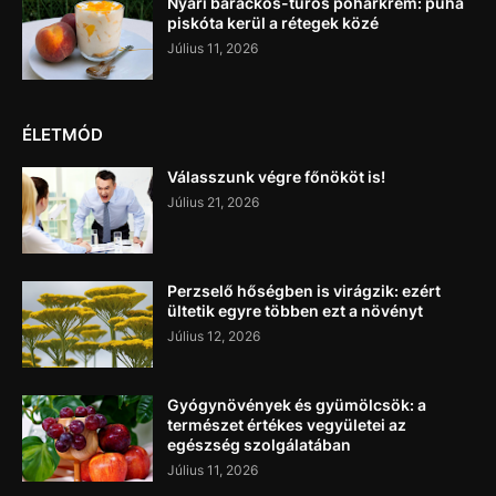
Nyári barackos-túrós pohárkrém: puha
piskóta kerül a rétegek közé
Július 11, 2026
ÉLETMÓD
Válasszunk végre főnököt is!
Július 21, 2026
Perzselő hőségben is virágzik: ezért
ültetik egyre többen ezt a növényt
Július 12, 2026
Gyógynövények és gyümölcsök: a
természet értékes vegyületei az
egészség szolgálatában
Július 11, 2026