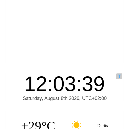
+29°C
Derűs