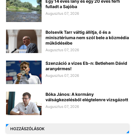
Egy 14 éves lány és egy 20 éves férfi
fulladt a Sajóba
Augusztus 07, 2026
Bolsevik Tarr váltig állítja, ő és a
minisztériuma nem szól bele a közmédia
működésébe
Augusztus 07, 2026
Szenzáció a vizes Eb-n: Betlehem Dávid
aranyérmes!
Augusztus 07, 2026
Bóka János: A kormány
válságkezelésből elégtelenre vizsgázott
Augusztus 07, 2026
HOZZÁSZÓLÁSOK