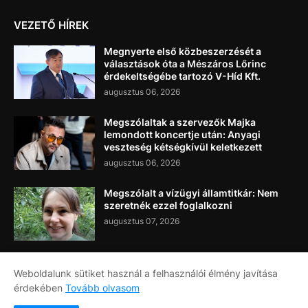
VEZETŐ HÍREK
Megnyerte első közbeszerzését a
választások óta a Mészáros Lőrinc
érdekeltségébe tartozó V-Híd Kft.
augusztus 06, 2026
Megszólaltak a szervezők Majka
lemondott koncertje után: Anyagi
veszteség kétségkívül keletkezett
augusztus 06, 2026
Megszólalt a vízügyi államtitkár: Nem
szeretnék ezzel foglalkozni
augusztus 07, 2026
Weboldalunk sütiket használ a felhasználói élmény javítása
érdekében
Tovább olvasom
Címlap
Rólunk
Kapcsolat