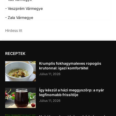
- Veszprém Vármegye
- Zala Vármegye
Hirdess itt
RECEPTEK
Krumplis fokhagymaleves ropogós
krutonnal: igazi komfortétel
Július 11, 2026
Így készül a házi meggyszörp: a nyár
legfinomabb frissítője
Július 11, 2026