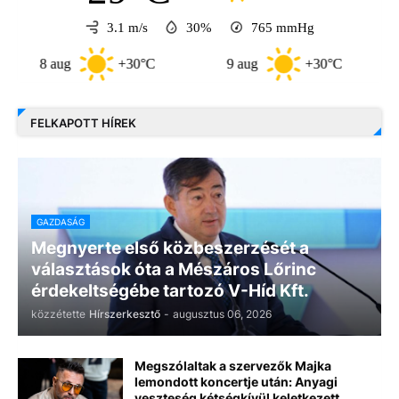
3.1 m/s
30%
765
mmHg
8 aug
+30°C
9 aug
+30°C
10 a
FELKAPOTT HÍREK
GAZDASÁG
Megnyerte első közbeszerzését a
választások óta a Mészáros Lőrinc
érdekeltségébe tartozó V-Híd Kft.
közzétette
Hírszerkesztő
-
augusztus 06, 2026
Megszólaltak a szervezők Majka
lemondott koncertje után: Anyagi
veszteség kétségkívül keletkezett