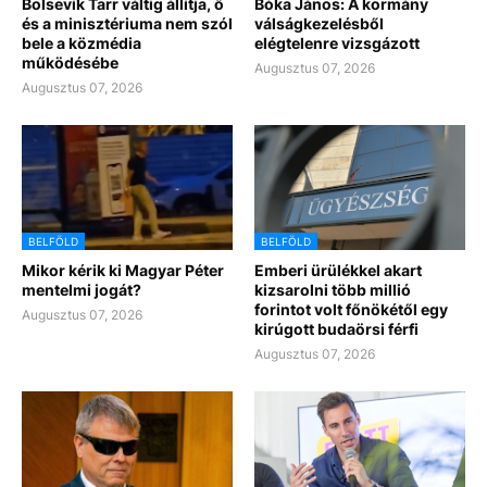
Bolsevik Tarr váltig állítja, ő
Bóka János: A kormány
és a minisztériuma nem szól
válságkezelésből
bele a közmédia
elégtelenre vizsgázott
működésébe
Augusztus 07, 2026
Augusztus 07, 2026
BELFÖLD
BELFÖLD
Mikor kérik ki Magyar Péter
Emberi ürülékkel akart
mentelmi jogát?
kizsarolni több millió
forintot volt főnökétől egy
Augusztus 07, 2026
kirúgott budaörsi férfi
Augusztus 07, 2026