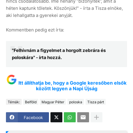
nincs csodálatosabb. Íme néhány “bizonyíték”, amit a
héten kaptunk tőletek. Köszönjük!" - írta a Tisza elnöke,
aki lehallgatta a gyerekei anyját.
Kommentben pedig ezt írta:
"Felhívnám a figyelmet a horgolt zebrára és
poloskára" - írta hozzá.
Itt állíthatja be, hogy a Google keresőben elsők
között legyen a Napi Újság
Témák:
Belföld
Magyar Péter
poloska
Tisza párt
Facebook