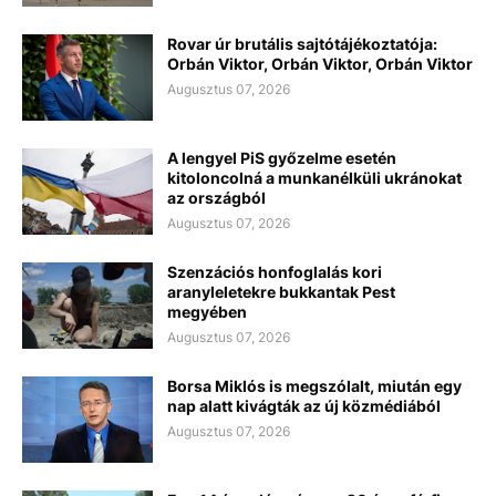
Rovar úr brutális sajtótájékoztatója:
Orbán Viktor, Orbán Viktor, Orbán Viktor
Augusztus 07, 2026
A lengyel PiS győzelme esetén
kitoloncolná a munkanélküli ukránokat
az országból
Augusztus 07, 2026
Szenzációs honfoglalás kori
aranyleletekre bukkantak Pest
megyében
Augusztus 07, 2026
Borsa Miklós is megszólalt, miután egy
nap alatt kivágták az új közmédiából
Augusztus 07, 2026