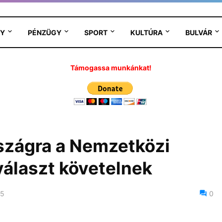
Y
PÉNZÜGY
SPORT
KULTÚRA
BULVÁR
Támogassa munkánkat!
szágra a Nemzetközi
választ követelnek
25
0