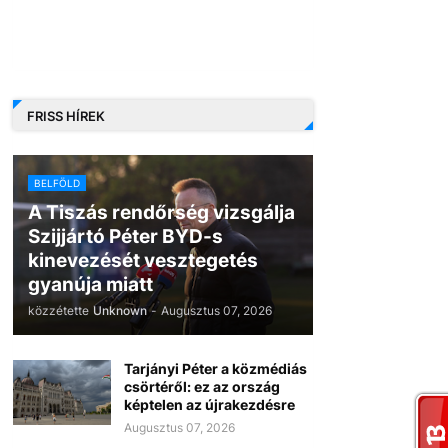
FRISS HÍREK
BELFÖLD
A Tiszás rendőrség vizsgálja
Szijjártó Péter BYD-s
kinevezését vesztegetés
gyanúja miatt
közzétette
Unknown
-
Augusztus 07, 2026
Tarjányi Péter a közmédiás
csörtéről: ez az ország
képtelen az újrakezdésre
Augusztus 07, 2026