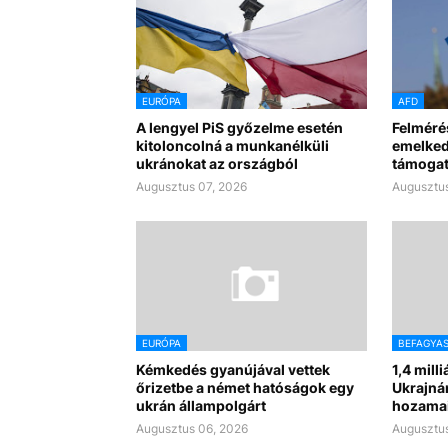
EURÓPA
AFD
A lengyel PiS győzelme esetén
Felméré
kitoloncolná a munkanélküli
emelked
ukránokat az országból
támogat
Augusztus 07, 2026
Augusztus
EURÓPA
BEFAGYA
Kémkedés gyanújával vettek
1,4 mill
őrizetbe a német hatóságok egy
Ukrajná
ukrán állampolgárt
hozama
Augusztus 06, 2026
Augusztus