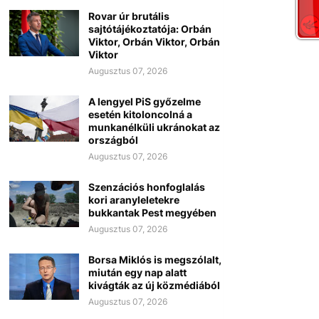
Rovar úr brutális
sajtótájékoztatója: Orbán
Viktor, Orbán Viktor, Orbán
Viktor
Augusztus 07, 2026
A lengyel PiS győzelme
esetén kitoloncolná a
munkanélküli ukránokat az
országból
Augusztus 07, 2026
Szenzációs honfoglalás
kori aranyleletekre
bukkantak Pest megyében
Augusztus 07, 2026
Borsa Miklós is megszólalt,
miután egy nap alatt
kivágták az új közmédiából
Augusztus 07, 2026