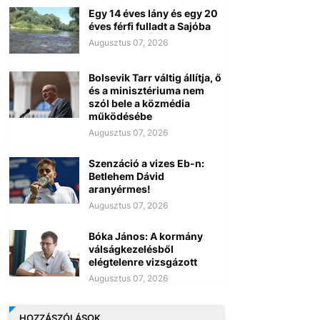
Egy 14 éves lány és egy 20
éves férfi fulladt a Sajóba
Augusztus 07, 2026
Bolsevik Tarr váltig állítja, ő
és a minisztériuma nem
szól bele a közmédia
működésébe
Augusztus 07, 2026
Szenzáció a vizes Eb-n:
Betlehem Dávid
aranyérmes!
Augusztus 07, 2026
Bóka János: A kormány
válságkezelésből
elégtelenre vizsgázott
Augusztus 07, 2026
HOZZÁSZÓLÁSOK