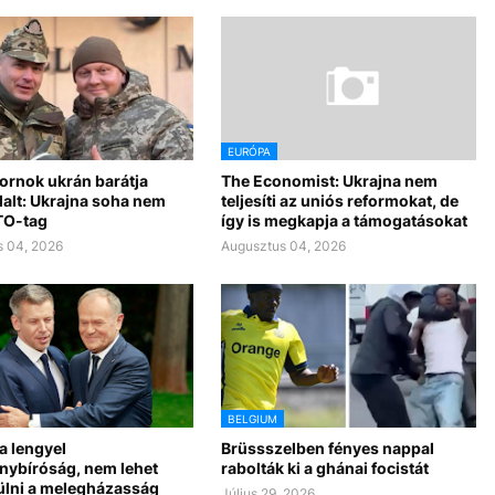
EURÓPA
ornok ukrán barátja
The Economist: Ukrajna nem
alt: Ukrajna soha nem
teljesíti az uniós reformokat, de
TO-tag
így is megkapja a támogatásokat
 04, 2026
Augusztus 04, 2026
BELGIUM
a lengyel
Brüssszelben fényes nappal
nybíróság, nem lehet
rabolták ki a ghánai focistát
lni a melegházasság
Július 29, 2026