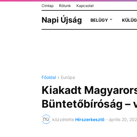
Címlap
Rólunk
Kapcsolat
Napi Újság
BELÜGY
KÜLÜG
Főoldal
Európa
Kiakadt Magyaror
Büntetőbíróság – 
közzétette
Hírszerkesztő
-
április 20, 20