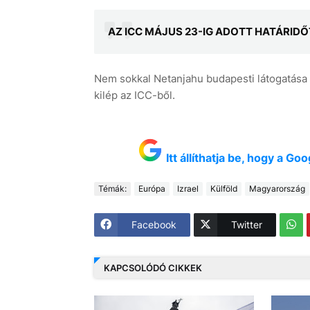
AZ ICC MÁJUS 23-IG ADOTT HATÁRI
Nem sokkal Netanjahu budapesti látogatása 
kilép az ICC-ből.
Itt állíthatja be, hogy a G
Témák:
Európa
Izrael
Külföld
Magyarország
Facebook
Twitter
KAPCSOLÓDÓ CIKKEK