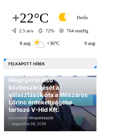
+22°C
Derűs
2.5 m/s
72%
764
mmHg
8 aug
+30°C
9 aug
+30°C
10 a
FELKAPOTT HÍREK
GAZDASÁG
Megnyerte első
közbeszerzését a
választások óta a Mészáros
Lőrinc érdekeltségébe
tartozó V-Híd Kft.
közzétette
Hírszerkesztő
-
augusztus 06, 2026