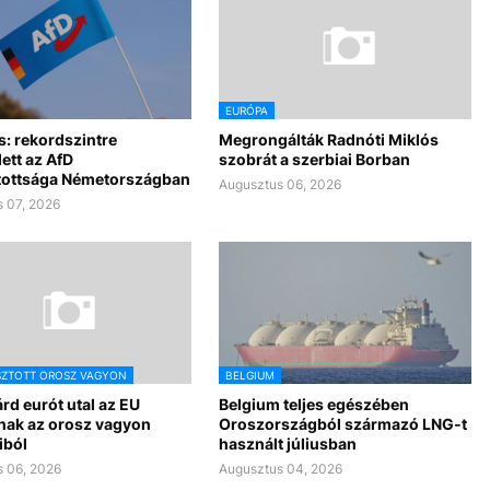
EURÓPA
s: rekordszintre
Megrongálták Radnóti Miklós
ett az AfD
szobrát a szerbiai Borban
ottsága Németországban
Augusztus 06, 2026
 07, 2026
SZTOTT OROSZ VAGYON
BELGIUM
iárd eurót utal az EU
Belgium teljes egészében
nak az orosz vagyon
Oroszországból származó LNG-t
iból
használt júliusban
 06, 2026
Augusztus 04, 2026