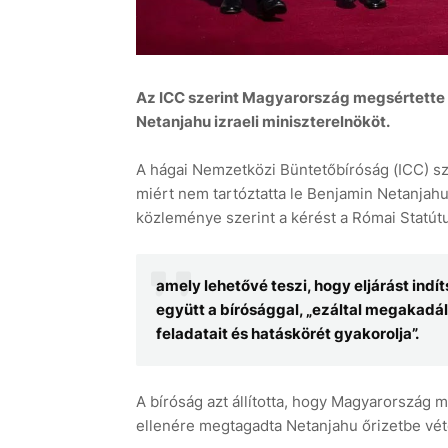
Az ICC szerint Magyarország megsértette a
Netanjahu izraeli miniszterelnököt.
A hágai Nemzetközi Büntetőbíróság (ICC) sz
miért nem tartóztatta le Benjamin Netanjahu
közleménye szerint a kérést a Római Statútu
amely lehetővé teszi, hogy eljárást in
együtt a bírósággal, „ezáltal megakadál
feladatait és hatáskörét gyakorolja”.
A bíróság azt állította, hogy Magyarország m
ellenére megtagadta Netanjahu őrizetbe vét