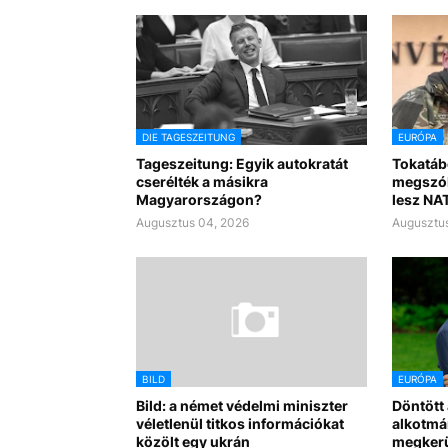
DIE TAGESZEITUNG
EURÓPA
Tageszeitung: Egyik autokratát
Tokatáb
cserélték a másikra
megszól
Magyarországon?
lesz NA
Augusztus 04, 2026
Augusztus
BILD
EURÓPA
Bild: a német védelmi miniszter
Döntött 
véletlenül titkos információkat
alkotmá
közölt egy ukrán
megkerü