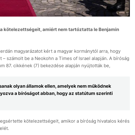
 kötelezettségeit, amiért nem tartóztatta le Benjamin
erdán magyarázatot kért a magyar kormánytól arra, hogy
t – számolt be a Neokohn a Times of Israel alapján. A bíróság
m 87. cikkének (7) bekezdése alapján nyújtották be,
dítsanak olyan államok ellen, amelyek nem működnek
yozva a bíróságot abban, hogy az statútum szerinti
egsértette kötelezettségeit, amikor a bíróság hivatalos kérés
elét.