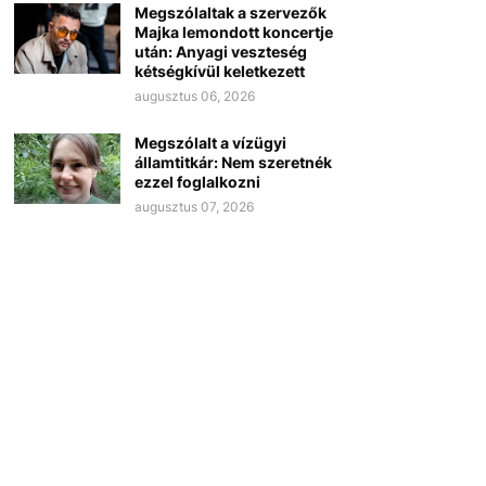
Megszólaltak a szervezők
Majka lemondott koncertje
után: Anyagi veszteség
kétségkívül keletkezett
augusztus 06, 2026
Megszólalt a vízügyi
államtitkár: Nem szeretnék
ezzel foglalkozni
augusztus 07, 2026