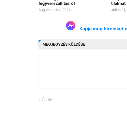
fegyverszállításról
tilalmát
Augusztus 04, 2026
Július 31,
Kapja meg híreinket 
MEGJEGYZÉS KÜLDÉSE
Újabb