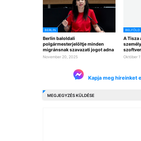
BERLIN
BELFÖLD
Berlin baloldali
A Tisza 
polgármesterjelöltje minden
személy
migránsnak szavazati jogot adna
szoftver
November 20, 2025
Október 1
Kapja meg híreinket 
MEGJEGYZÉS KÜLDÉSE