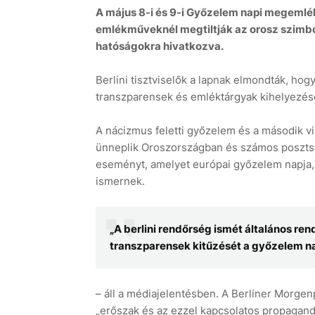
A május 8-i és 9-i Győzelem napi megemlé
emlékműveknél megtiltják az orosz szimból
hatóságokra hivatkozva.
Berlini tisztviselők a lapnak elmondták, hogy
transzparensek és emléktárgyak kihelyezé
A nácizmus feletti győzelem és a második v
ünneplik Oroszországban és számos posztszo
eseményt, amelyet európai győzelem napja,
ismernek.
„A berlini rendőrség ismét általános ren
transzparensek kitűzését a győzelem n
– áll a médiajelentésben. A Berliner Morgenp
„erőszak és az ezzel kapcsolatos propagan