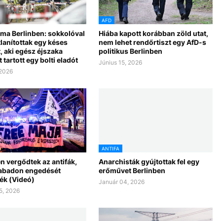
AFD
ma Berlinben: sokkolóval
Hiába kapott korábban zöld utat,
lanítottak egy késes
nem lehet rendőrtiszt egy AfD-s
 aki egész éjszaka
politikus Berlinben
 tartott egy bolti eladót
Június 15, 2026
 2026
ANTIFA
n vergődtek az antifák,
Anarchisták gyújtottak fel egy
abadon engedését
erőművet Berlinben
ék (Videó)
Január 04, 2026
5, 2026