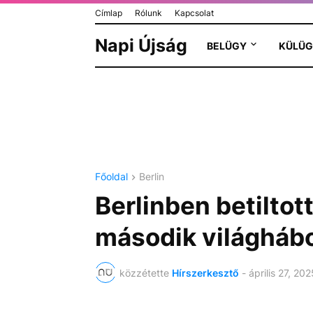
Címlap
Rólunk
Kapcsolat
Napi Újság
BELÜGY
KÜLÜG
Főoldal
Berlin
Berlinben betiltot
második világhá
közzétette
Hírszerkesztő
-
április 27, 202