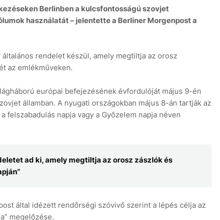
kezéseken Berlinben a kulcsfontosságú szovjet
umok használatát – jelentette a Berliner Morgenpost a
 általános rendelet készül, amely megtiltja az orosz
sét az emlékműveken.
6 aug
ilágháború európai befejezésének évfordulóját május 9-én
vjet államban. A nyugati országokban május 8-án tartják az
 a felszabadulás napja vagy a Győzelem napja néven
deletet ad ki, amely megtiltja az orosz zászlók és
apján”
ost által idézett rendőrségi szóvivő szerint a lépés célja az
da” megelőzése.