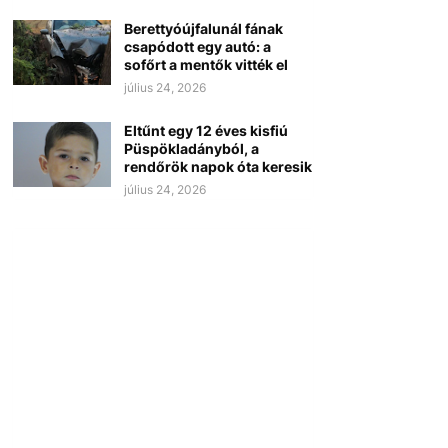
Berettyóújfalunál fának
csapódott egy autó: a
sofőrt a mentők vitték el
július 24, 2026
Eltűnt egy 12 éves kisfiú
Püspökladányból, a
rendőrök napok óta keresik
július 24, 2026