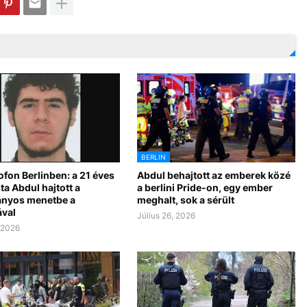
BERLIN
ofon Berlinben: a 21 éves
Abdul behajtott az emberek közé
ta Abdul hajtott a
a berlini Pride-on, egy ember
ányos menetbe a
meghalt, sok a sérült
ával
Július 26, 2026
, 2026