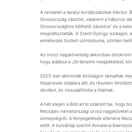
A rendelet a tavalyi korlátozásokat tükrözi. 
Oroszország zászlóit, valamint a háborús dalok
Oroszországhoz köthető zászlóra” és a kato
megváltoztatták. A Szent György-szalagot, 
emlékezés tisztelt szimbóluma, szintén betil
Az orosz nagykövetség akkoriban diszkriminat
hogy aláássa a „történelmi megbékélést, köv
2023-ban aktivisták bíróságon támadtak meg
felperesek oldalára állt, és részben feloldot
döntést, és visszaállította a tilalmat.
A hét elején a Bild arról számolt be, hogy br
Necsajev németországi orosz nagykövetet 
ünnepségről. A fenyegetések ellenére Necsa
előtt. A bulvárlap szerint Annalena Baerbo