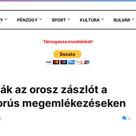
Y
PÉNZÜGY
SPORT
KULTÚRA
BULVÁR
Támogassa munkánkat!
ták az orosz zászlót a
borús megemlékezéseken
5
0