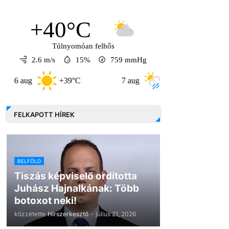
+40°C
Túlnyomóan felhős
2.6 m/s
15%
759
mmHg
+39°C
7 aug
+32°C
8 aug
FELKAPOTT HÍREK
BELFÖLD
Tiszás képviselő ordította
Juhász Hajnalkának: Több
botoxot neki!
közzétette
Hírszerkesztő
-
július 21, 2026