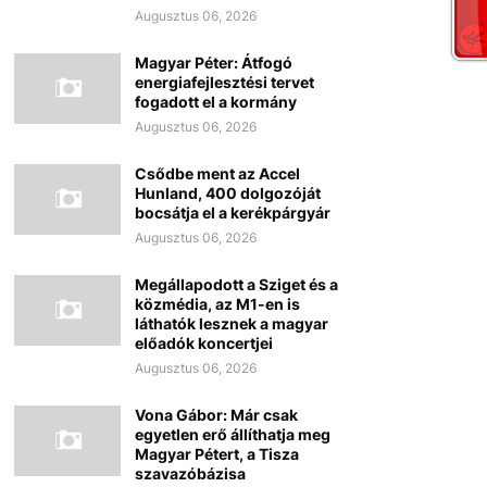
Augusztus 06, 2026
Magyar Péter: Átfogó
energiafejlesztési tervet
fogadott el a kormány
Augusztus 06, 2026
Csődbe ment az Accel
Hunland, 400 dolgozóját
bocsátja el a kerékpárgyár
Augusztus 06, 2026
Megállapodott a Sziget és a
közmédia, az M1-en is
láthatók lesznek a magyar
előadók koncertjei
Augusztus 06, 2026
Vona Gábor: Már csak
egyetlen erő állíthatja meg
Magyar Pétert, a Tisza
szavazóbázisa