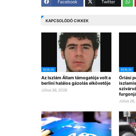
Facebook
Twitter
KAPCSOLÓDÓ CIKKEK
BERLIN
BERLIN
Az Iszlám Állam támogatója volt a
Óriási p
berlini halálos gázolás elkövetője
iszlamis
szivárv
Július 26, 2026
furgonj
Július 26