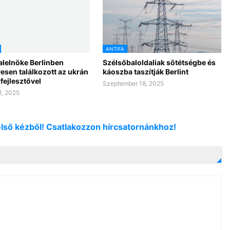
ANTIFA
alelnöke Berlinben
Szélsőbaloldaliak sötétségbe és
esen találkozott az ukrán
káoszba taszítják Berlint
fejlesztővel
Szeptember 18, 2025
1, 2025
első kézből! Csatlakozzon hírcsatornánkhoz!