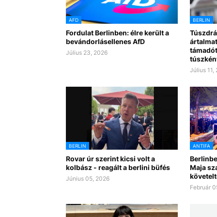
AFD
BERLIN
Fordulat Berlinben: élre került a
Túszdrá
bevándorlásellenes AfD
ártalmat
támadót,
Július 23, 2026
túszként
Július 11,
BERLIN
ANTIFA
Rovar úr szerint kicsi volt a
Berlinbe
kolbász - reagált a berlini büfés
Maja sz
követelt
Június 05, 2026
Február 0