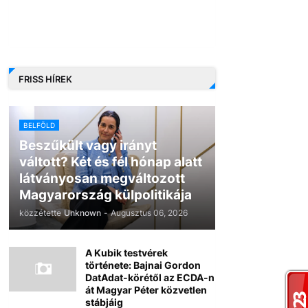
FRISS HÍREK
BELFÖLD
Beszűkült vagy irányt
váltott? Két és fél hónap alatt
látványosan megváltozott
Magyarország külpolitikája
közzétette
Unknown
-
Augusztus 06, 2026
A Kubik testvérek
története: Bajnai Gordon
DatAdat-körétől az ECDA-n
át Magyar Péter közvetlen
stábjáig