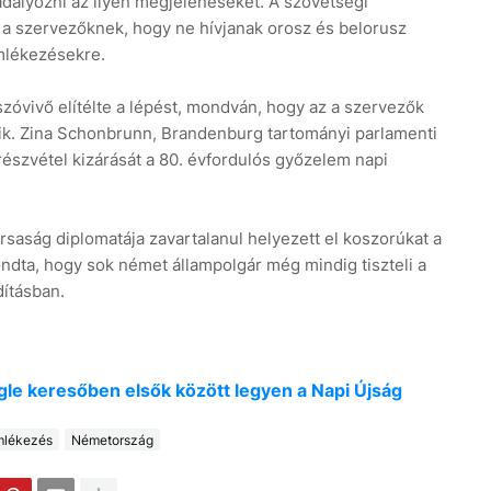
dályozni az ilyen megjelenéseket. A szövetségi
 a szervezőknek, hogy ne hívjanak orosz és belorusz
mlékezésekre.
zóvivő elítélte a lépést, mondván, hogy az a szervezők
ik. Zina Schonbrunn, Brandenburg tartományi parlamenti
észvétel kizárását a 80. évfordulós győzelem napi
rsaság diplomatája zavartalanul helyezett el koszorúkat a
dta, hogy sok német állampolgár még mindig tiszteli a
ításban.
oogle keresőben elsők között legyen a Napi Újság
lékezés
Németország