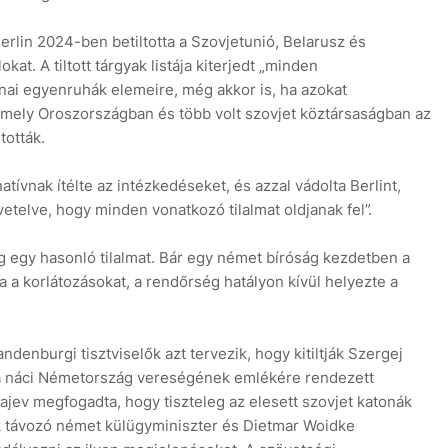
Berlin 2024-ben betiltotta a Szovjetunió, Belarusz és
at. A tiltott tárgyak listája kiterjedt „minden
nai egyenruhák elemeire, még akkor is, ha azokat
amely Oroszországban és több volt szovjet köztársaságban az
tották.
ívnak ítélte az intézkedéseket, és azzal vádolta Berlint,
etelve, hogy minden vonatkozó tilalmat oldjanak fel”.
 egy hasonló tilalmat. Bár egy német bíróság kezdetben a
ta a korlátozásokat, a rendőrség hatályon kívül helyezte a
andenburgi tisztviselők azt tervezik, hogy kitiltják Szergej
a náci Németország vereségének emlékére rendezett
jev megfogadta, hogy tiszteleg az elesett szovjet katonák
ck távozó német külügyminiszter és Dietmar Woidke