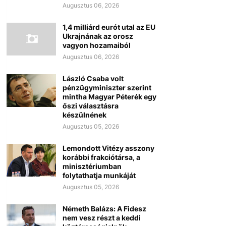
Augusztus 06, 2026
1,4 milliárd eurót utal az EU
Ukrajnának az orosz
vagyon hozamaiból
Augusztus 06, 2026
László Csaba volt
pénzügyminiszter szerint
mintha Magyar Péterék egy
őszi választásra
készülnének
Augusztus 05, 2026
Lemondott Vitézy asszony
korábbi frakciótársa, a
minisztériumban
folytathatja munkáját
Augusztus 05, 2026
Németh Balázs: A Fidesz
nem vesz részt a keddi