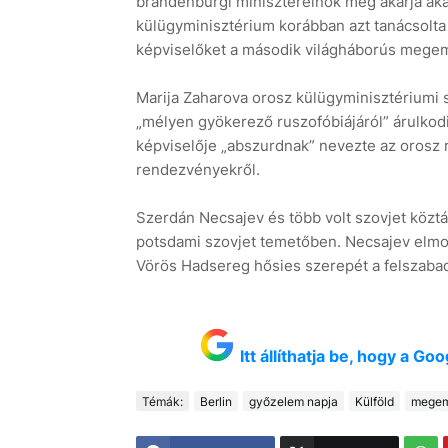
brandenburgi miniszterelnök meg akarja aka
külügyminisztérium korábban azt tanácsolta
képviselőket a második világháborús mege
Marija Zaharova orosz külügyminisztériumi s
„mélyen gyökerező ruszofóbiájáról” árulkod
képviselője „abszurdnak” nevezte az orosz r
rendezvényekről.
Szerdán Necsajev és több volt szovjet köztá
potsdami szovjet temetőben. Necsajev elmon
Vörös Hadsereg hősies szerepét a felszabad
Itt állíthatja be, hogy a G
Témák:
Berlin
győzelem napja
Külföld
megem