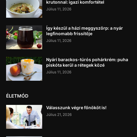
krutonnal: igazi komfortétel
Július 11, 2026
Így készül a házi meggyszörp: a nyár
legfinomabb frissítője
Július 11, 2026
Nyári barackos-túrós pohárkrém: puha
piskóta kerül a rétegek közé
Július 11, 2026
ÉLETMÓD
Válasszunk végre főnököt is!
Július 21, 2026