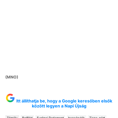
(MNO)
Itt állíthatja be, hogy a Google keresőben elsők
között legyen a Napi Újság
Témák:
Belföld
Európai Parlament
hazaárulók
Tisza-párt