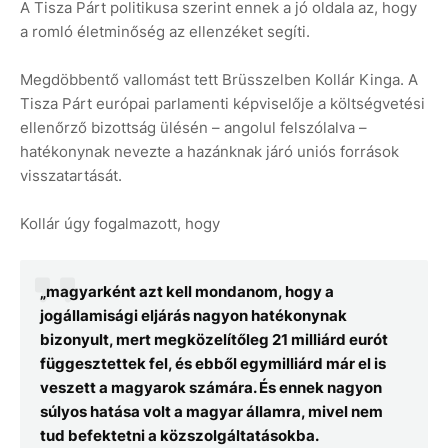
A Tisza Párt politikusa szerint ennek a jó oldala az, hogy
a romló életminőség az ellenzéket segíti.
Megdöbbentő vallomást tett Brüsszelben Kollár Kinga. A
Tisza Párt európai parlamenti képviselője a költségvetési
ellenőrző bizottság ülésén – angolul felszólalva –
hatékonynak nevezte a hazánknak járó uniós források
visszatartását.
Kollár úgy fogalmazott, hogy
„magyarként azt kell mondanom, hogy a
jogállamisági eljárás nagyon hatékonynak
bizonyult, mert megközelítőleg 21 milliárd eurót
függesztettek fel, és ebből egymilliárd már el is
veszett a magyarok számára. És ennek nagyon
súlyos hatása volt a magyar államra, mivel nem
tud befektetni a közszolgáltatásokba.