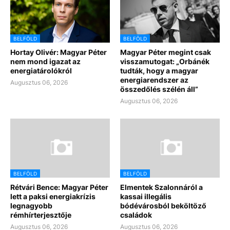
BELFÖLD
BELFÖLD
Hortay Olivér: Magyar Péter
Magyar Péter megint csak
nem mond igazat az
visszamutogat: „Orbánék
energiatárolókról
tudták, hogy a magyar
energiarendszer az
Augusztus 06, 2026
összedőlés szélén áll”
Augusztus 06, 2026
BELFÖLD
BELFÖLD
Rétvári Bence: Magyar Péter
Elmentek Szalonnáról a
lett a paksi energiakrízis
kassai illegális
legnagyobb
bódévárosból beköltöző
rémhírterjesztője
családok
Augusztus 06, 2026
Augusztus 06, 2026