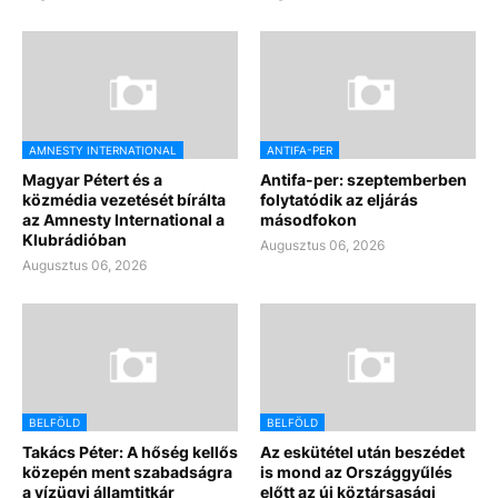
AMNESTY INTERNATIONAL
ANTIFA-PER
Magyar Pétert és a
Antifa-per: szeptemberben
közmédia vezetését bírálta
folytatódik az eljárás
az Amnesty International a
másodfokon
Klubrádióban
Augusztus 06, 2026
Augusztus 06, 2026
BELFÖLD
BELFÖLD
Takács Péter: A hőség kellős
Az eskütétel után beszédet
közepén ment szabadságra
is mond az Országgyűlés
a vízügyi államtitkár
előtt az új köztársasági