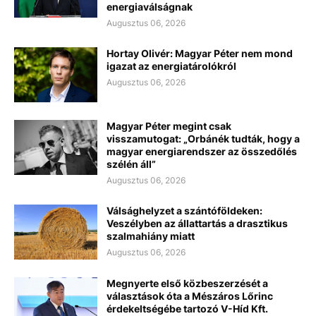
energiaválságnak
Augusztus 06, 2026
Hortay Olivér: Magyar Péter nem mond
igazat az energiatárolókról
Augusztus 06, 2026
Magyar Péter megint csak
visszamutogat: „Orbánék tudták, hogy a
magyar energiarendszer az összedőlés
szélén áll”
Augusztus 06, 2026
Válsághelyzet a szántóföldeken:
Veszélyben az állattartás a drasztikus
szalmahiány miatt
Augusztus 06, 2026
Megnyerte első közbeszerzését a
választások óta a Mészáros Lőrinc
érdekeltségébe tartozó V-Híd Kft.