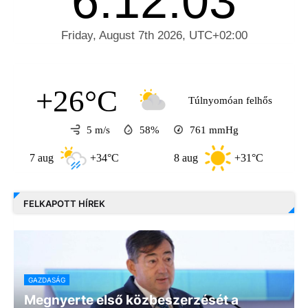
+26°C
Túlnyomóan felhős
5 m/s
58%
761
mmHg
7 aug
+34°C
8 aug
+31°C
9 a
FELKAPOTT HÍREK
GAZDASÁG
Megnyerte első közbeszerzését a