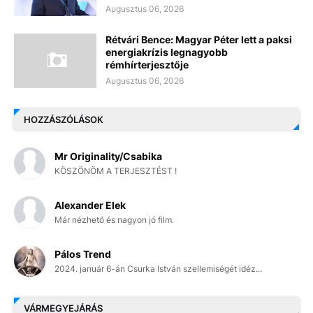
Augusztus 06, 2026
Rétvári Bence: Magyar Péter lett a paksi
energiakrízis legnagyobb
rémhírterjesztője
Augusztus 06, 2026
HOZZÁSZÓLÁSOK
Mr Originality/Csabika
KÖSZÖNÖM A TERJESZTÉST !
Alexander Elek
Már nézhető és nagyon jó film.
Pálos Trend
2024. január 6-án Csurka István szellemiségét idéz...
VÁRMEGYEJÁRÁS