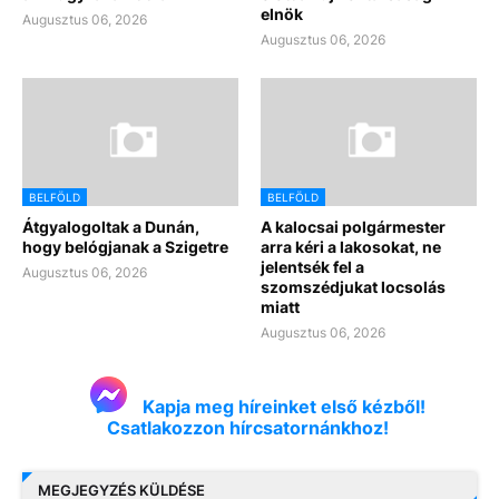
elnök
Augusztus 06, 2026
Augusztus 06, 2026
BELFÖLD
BELFÖLD
Átgyalogoltak a Dunán,
A kalocsai polgármester
hogy belógjanak a Szigetre
arra kéri a lakosokat, ne
jelentsék fel a
Augusztus 06, 2026
szomszédjukat locsolás
miatt
Augusztus 06, 2026
Kapja meg híreinket első kézből!
Csatlakozzon hírcsatornánkhoz!
MEGJEGYZÉS KÜLDÉSE