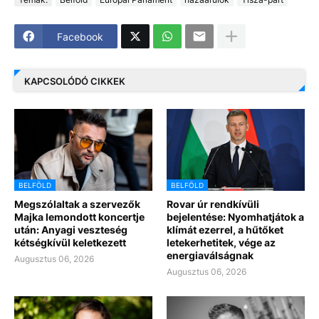
Facebook
KAPCSOLÓDÓ CIKKEK
BELFÖLD
BELFÖLD
Megszólaltak a szervezők
Rovar úr rendkívüli
Majka lemondott koncertje
bejelentése: Nyomhatjátok a
után: Anyagi veszteség
klímát ezerrel, a hűtőket
kétségkívül keletkezett
letekerhetitek, vége az
energiaválságnak
Augusztus 06, 2026
Augusztus 06, 2026