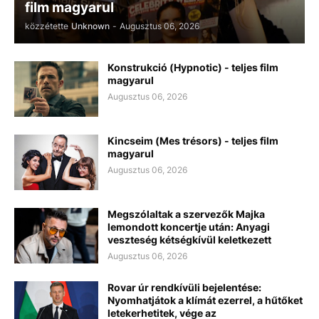
film magyarul
közzétette
Unknown
-
Augusztus 06, 2026
Konstrukció (Hypnotic) - teljes film
magyarul
Augusztus 06, 2026
Kincseim (Mes trésors) - teljes film
magyarul
Augusztus 06, 2026
Megszólaltak a szervezők Majka
lemondott koncertje után: Anyagi
veszteség kétségkívül keletkezett
Augusztus 06, 2026
Rovar úr rendkívüli bejelentése:
Nyomhatjátok a klímát ezerrel, a hűtőket
letekerhetitek, vége az