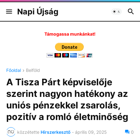
Napi Újság
Támogassa munkánkat!
Főoldal
Belföld
A Tisza Párt képviselője
szerint nagyon hatékony az
uniós pénzekkel zsarolás,
pozitív a romló életminőség
közzétette
Hírszerkesztő
-
április 09, 2025
0