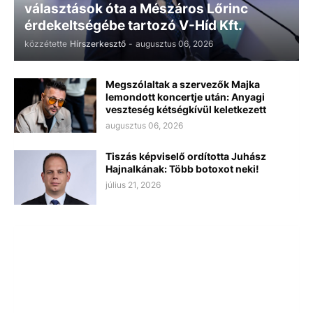
választások óta a Mészáros Lőrinc
érdekeltségébe tartozó V-Híd Kft.
közzétette
Hírszerkesztő
-
augusztus 06, 2026
Megszólaltak a szervezők Majka
lemondott koncertje után: Anyagi
veszteség kétségkívül keletkezett
augusztus 06, 2026
Tiszás képviselő ordította Juhász
Hajnalkának: Több botoxot neki!
július 21, 2026