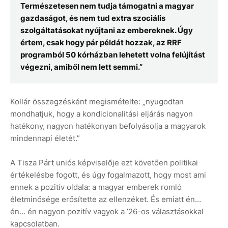
Természetesen nem tudja támogatni a magyar
gazdaságot, és nem tud extra szociális
szolgáltatásokat nyújtani az embereknek. Úgy
értem, csak hogy pár példát hozzak, az RRF
programból 50 kórházban lehetett volna felújítást
végezni, amiből nem lett semmi.”
Kollár összegzésként megismételte: „nyugodtan
mondhatjuk, hogy a kondicionalitási eljárás nagyon
hatékony, nagyon hatékonyan befolyásolja a magyarok
mindennapi életét.”
A Tisza Párt uniós képviselője ezt követően politikai
értékelésbe fogott, és úgy fogalmazott, hogy most ami
ennek a pozitív oldala: a magyar emberek romló
életminősége erősítette az ellenzéket. És emiatt én…
én… én nagyon pozitív vagyok a ’26-os választásokkal
kapcsolatban.