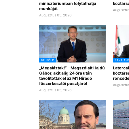
minisztériumban folytathatja
köztárs
munkáját
Augusztus
Augusztus 05, 2026
BELFÖLD
BAKA AN
„Megaláztak!” – Megszólalt Hajdú
Latorcai
Gábor, akit alig 24 óra után
köztárs
távolítottak el az M1 Híradó
roncsde
főszerkesztői posztjáról
Augusztus
Augusztus 05, 2026