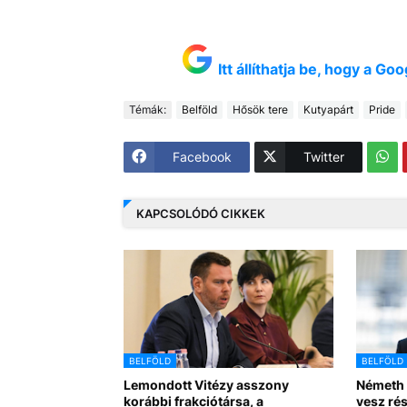
Itt állíthatja be, hogy a G
Témák:
Belföld
Hősök tere
Kutyapárt
Pride
Facebook
Twitter
KAPCSOLÓDÓ CIKKEK
BELFÖLD
BELFÖLD
Lemondott Vitézy asszony
Németh 
korábbi frakciótársa, a
vesz rés