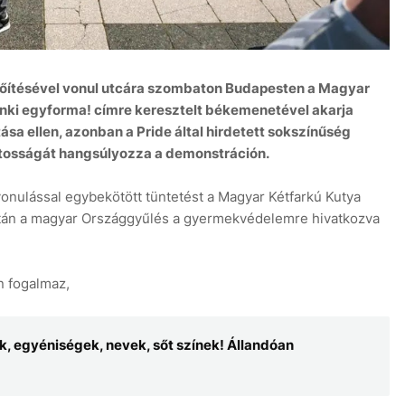
sőítésével vonul utcára szombaton Budapesten a Magyar
enki egyforma! címre keresztelt békemenetével akarja
8 aug
+31°C
9 aug
+30°C
tása ellen, azonban a Pride által hirdetett sokszínűség
ntosságát hangsúlyozza a demonstráción.
nulással egybekötött tüntetést a Magyar Kétfarkú Kutya
iután a magyar Országgyűlés a gyermekvédelemre hivatkozva
n fogalmaz,
ek, egyéniségek, nevek, sőt színek! Állandóan