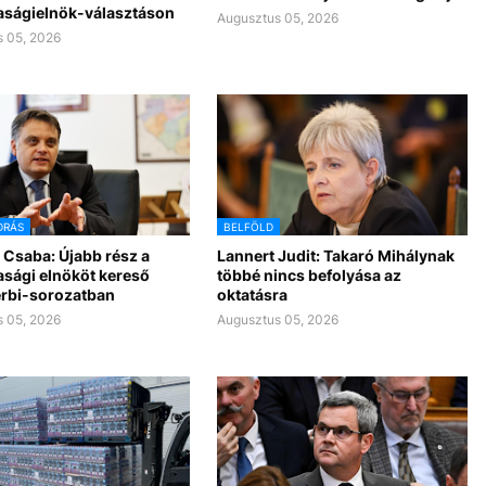
aságielnök-választáson
Augusztus 05, 2026
 05, 2026
DRÁS
BELFÖLD
 Csaba: Újabb rész a
Lannert Judit: Takaró Mihálynak
asági elnököt kereső
többé nincs befolyása az
rbi-sorozatban
oktatásra
 05, 2026
Augusztus 05, 2026