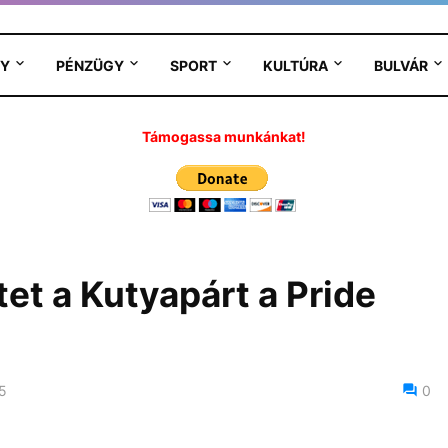
Y
PÉNZÜGY
SPORT
KULTÚRA
BULVÁR
Támogassa munkánkat!
et a Kutyapárt a Pride
25
0