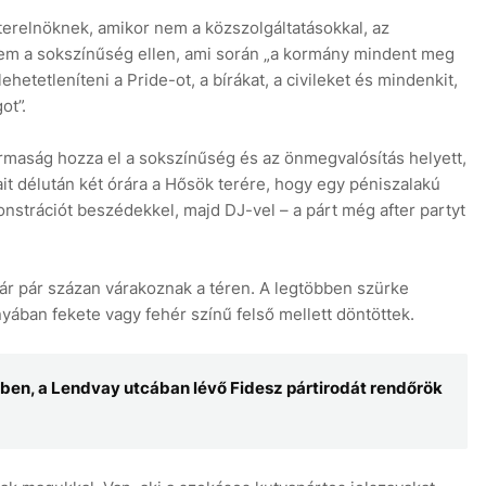
zterelnöknek, amikor nem a közszolgáltatásokkal, az
hanem a sokszínűség ellen, ami során „a kormány mindent meg
ehetetleníteni a Pride-ot, a bírákat, a civileket és mindenkit,
ot”.
ormaság hozza el a sokszínűség és az önmegvalósítás helyett,
ait délután két órára a Hősök terére, hogy egy péniszalakú
onstrációt beszédekkel, majd DJ-vel – a párt még after partyt
már pár százan várakoznak a téren. A legtöbben szürke
yában fekete vagy fehér színű felső mellett döntöttek.
lben, a Lendvay utcában lévő Fidesz pártirodát rendőrök