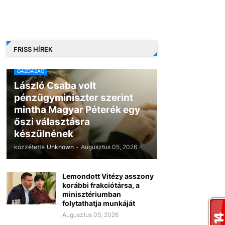
FRISS HÍREK
GAZDASÁG
László Csaba volt
pénzügyminiszter szerint
mintha Magyar Péterék egy
őszi választásra
készülnének
közzétette
Unknown
-
Augusztus 05, 2026
Lemondott Vitézy asszony
korábbi frakciótársa, a
minisztériumban
folytathatja munkáját
Augusztus 05, 2026