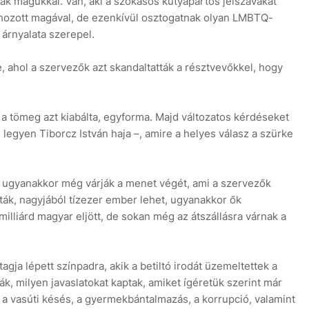
ak magukkal. Van, aki a szokásos kutyapártos jelszavakat
) hozott magával, de ezenkívül osztogatnak olyan LMBTQ-
 árnyalata szerepel.
 ahol a szervezők azt skandaltatták a résztvevőkkel, hogy
 a tömeg azt kiabálta, egyforma. Majd változatos kérdéseket
 legyen Tiborcz István haja –, amire a helyes válasz a szürke
e, ugyanakkor még várják a menet végét, ami a szervezők
ták, nagyjából tízezer ember lehet, ugyanakkor ők
lliárd magyar eljött, de sokan még az átszállásra várnak a
agja lépett színpadra, akik a betiltó irodát üzemeltettek a
k, milyen javaslatokat kaptak, amiket ígéretük szerint már
tt a vasúti késés, a gyermekbántalmazás, a korrupció, valamint