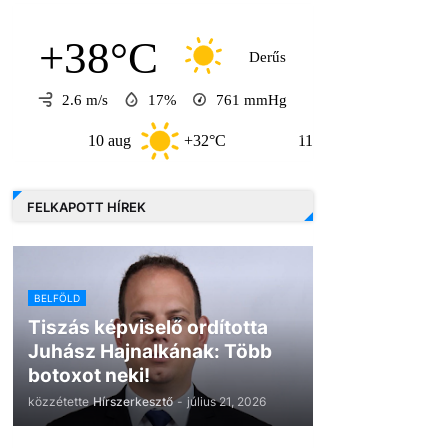
+38°C
Derűs
2.6 m/s
17%
761
mmHg
10 aug
+32°C
11 aug
+35°C
FELKAPOTT HÍREK
BELFÖLD
Tiszás képviselő ordította
Juhász Hajnalkának: Több
botoxot neki!
közzétette
Hírszerkesztő
-
július 21, 2026