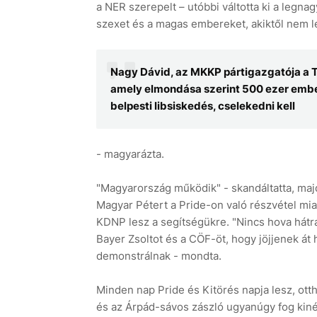
a NER szerepelt – utóbbi váltotta ki a legna
szexet és a magas embereket, akiktől nem le
Nagy Dávid, az MKKP pártigazgatója a Tis
amely elmondása szerint 500 ezer ember
belpesti libsiskedés, cselekedni kell
- magyarázta.
"Magyarország működik" - skandáltatta, majd
Magyar Pétert a Pride-on való részvétel m
KDNP lesz a segítségükre. "Nincs hova hátrá
Bayer Zsoltot és a CÖF-öt, hogy jöjjenek át 
demonstrálnak - mondta.
Minden nap Pride és Kitörés napja lesz, ott
és az Árpád-sávos zászló ugyanúgy fog kinézn