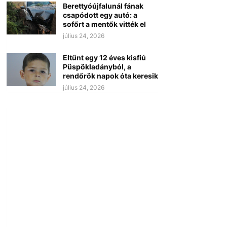
Berettyóújfalunál fának
csapódott egy autó: a
sofőrt a mentők vitték el
július 24, 2026
Eltűnt egy 12 éves kisfiú
Püspökladányból, a
rendőrök napok óta keresik
július 24, 2026