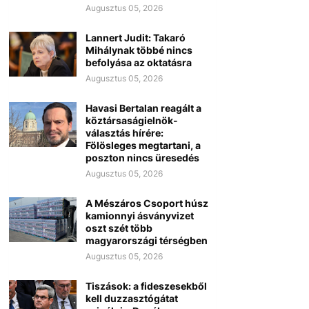
Augusztus 05, 2026
Lannert Judit: Takaró
Mihálynak többé nincs
befolyása az oktatásra
Augusztus 05, 2026
Havasi Bertalan reagált a
köztársaságielnök-
választás hírére:
Fölösleges megtartani, a
poszton nincs üresedés
Augusztus 05, 2026
A Mészáros Csoport húsz
kamionnyi ásványvizet
oszt szét több
magyarországi térségben
Augusztus 05, 2026
Tiszások: a fideszesekből
kell duzzasztógátat