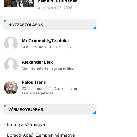
csinálni a Dunában
Augusztus 05, 2026
HOZZÁSZÓLÁSOK
Mr Originality/Csabika
KÖSZÖNÖM A TERJESZTÉST !
Alexander Elek
Már nézhető és nagyon jó film.
Pálos Trend
2024. január 6-án Csurka István
szellemiségét idéz...
VÁRMEGYEJÁRÁS
- Baranya Vármegye
- Borsod-Abaúj-Zemplén Vármegye