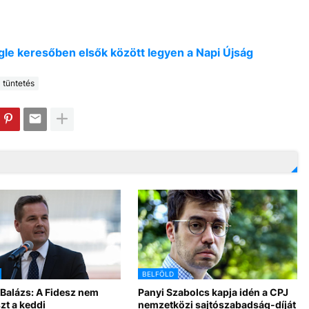
oogle keresőben elsők között legyen a Napi Újság
tüntetés
BELFÖLD
Balázs: A Fidesz nem
Panyi Szabolcs kapja idén a CPJ
zt a keddi
nemzetközi sajtószabadság-díját