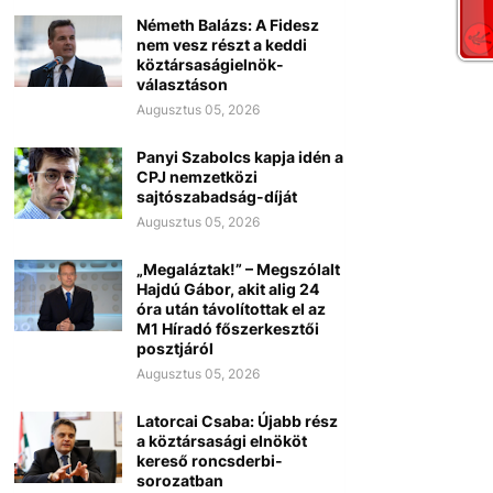
Németh Balázs: A Fidesz
nem vesz részt a keddi
köztársaságielnök-
választáson
Augusztus 05, 2026
Panyi Szabolcs kapja idén a
CPJ nemzetközi
sajtószabadság-díját
Augusztus 05, 2026
„Megaláztak!” – Megszólalt
Hajdú Gábor, akit alig 24
óra után távolítottak el az
M1 Híradó főszerkesztői
posztjáról
Augusztus 05, 2026
Latorcai Csaba: Újabb rész
a köztársasági elnököt
kereső roncsderbi-
sorozatban