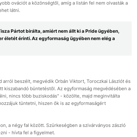
gyobb ovációt a közönségtől, amíg a listán fel nem olvasták a
het látni.
za Pártot bírálta, amiért nem állt ki a Pride ügyében,
 életét érinti. Az egyformaság ügyében nem elég a
 arról beszélt, megvédik Orbán Viktort, Toroczkai Lászlót és
iatt kiszabandó büntetéstől. Az egyformaság megvédésében a
lni, nincs több buziskodás" - közölte, majd meginvitálta
hozzájuk tüntetni, hiszen ők is az egyformaságért
hon, a négy fal között. Szürkeségben a szivárványos zászló
i - hívta fel a figyelmet.