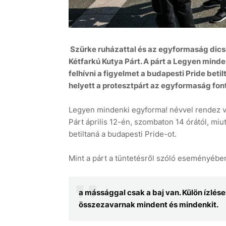
Szürke ruházattal és az egyformaság dic
Kétfarkú Kutya Párt. A párt a Legyen mind
6 aug
+39°C
7 aug
+32°C
felhívni a figyelmet a budapesti Pride betil
helyett a protesztpárt az egyformaság fo
Legyen mindenki egyforma! névvel rendez vo
Párt április 12-én, szombaton 14 órától, m
betiltaná a budapesti Pride-ot.
Mint a párt a tüntetésről szóló eseményébe
a mássággal csak a baj van. Külön ízlés
összezavarnak mindent és mindenkit.