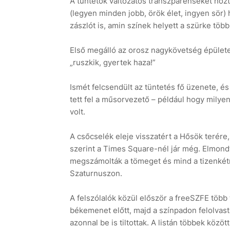
A tüntetők változatos transzparenseket hozt
(legyen minden jobb, örök élet, ingyen sör
zászlót is, amin színek helyett a szürke több
Első megálló az orosz nagykövetség épülete,
„ruszkik, gyertek haza!”
Ismét felcsendült az tüntetés fő üzenete, és
tett fel a műsorvezető – például hogy milyen
volt.
A csőcselék eleje visszatért a Hősök terér
szerint a Times Square-nél jár még. Elmond
megszámolták a tömeget és mind a tizenkétmi
Szaturnuszon.
A felszólalók közül először a freeSZFE több t
békemenet előtt, majd a színpadon felolvastá
azonnal be is tiltottak. A listán többek közö