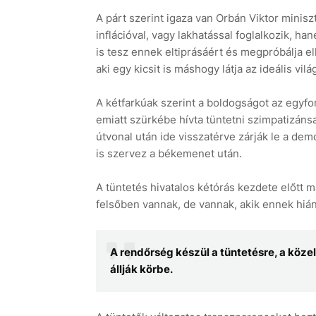
A párt szerint igaza van Orbán Viktor minis
inflációval, vagy lakhatással foglalkozik, 
is tesz ennek eltiprásáért és megpróbálja ell
aki egy kicsit is máshogy látja az ideális világ
A kétfarkúak szerint a boldogságot az egyf
emiatt szürkébe hívta tüntetni szimpatizáns
útvonal után ide visszatérve zárják le a dem
is szervez a békemenet után.
A tüntetés hivatalos kétórás kezdete előtt 
felsőben vannak, de vannak, akik ennek hián
A rendőrség készül a tüntetésre, a köze
állják körbe.