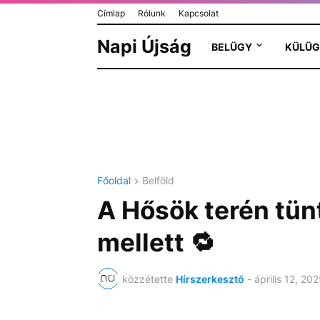
Címlap
Rólunk
Kapcsolat
Napi Újság
BELÜGY
KÜLÜG
Főoldal
Belföld
A Hősök terén tünt
mellett 🔁
közzétette
Hírszerkesztő
-
április 12, 20