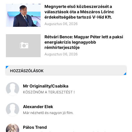
Megnyerte első közbeszerzését a
választások óta a Mészáros Lőrinc
érdekeltségébe tartozó V-Híd Kft.
Augusztus 06, 2026
Rétvári Bence: Magyar Péter lett a paksi
energiakrízis legnagyobb
rémhírterjesztője
Augusztus 06, 2026
HOZZÁSZÓLÁSOK
Mr Originality/Csabika
KÖSZÖNÖM A TERJESZTÉST !
Alexander Elek
Már nézhető és nagyon jó film.
Pálos Trend