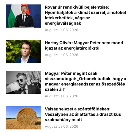
Rovar úr rendkívüli bejelentése:
Nyomhatjátok a klímát ezerrel, a hűtőket
letekerhetitek, vége az
energiaválságnak
Augusztus 06, 2026
Hortay Olivér: Magyar Péter nem mond
igazat az energiatárolókról
Augusztus 06, 2026
Magyar Péter megint csak
visszamutogat: „Orbánék tudták, hogy a
magyar energiarendszer az összedőlés
szélén áll”
Augusztus 06, 2026
Válsághelyzet a szántóföldeken:
Veszélyben az állattartás a drasztikus
szalmahiány miatt
Augusztus 06, 2026