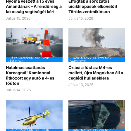
Nyoma veszett a 15 éves
Elfogták a sorozatos
Amandának – A rendőrség a
biciklilopások elkövetőit
lakosság segítségét kéri
Törökszentmiklóson
Július 15, 2026
Július 15, 2026
- JÁSZ-NAGYKUN-SZOLNOK
- JÁSZ-NAGYKUN-SZOLNOK
VÁRMEGYE
VÁRMEGYE
Hatalmas csattanás
Óriási a füst az M4-es
Karcagnál! Kamionnal
mellett, újra lángokban áll a
ütközött egy autó a 4-es
ceglédi hulladéklera
főúton
Július 13, 2026
Július 14, 2026
- JÁSZ-NAGYKUN-SZOLNOK
- JÁSZ-NAGYKUN-SZOLNOK