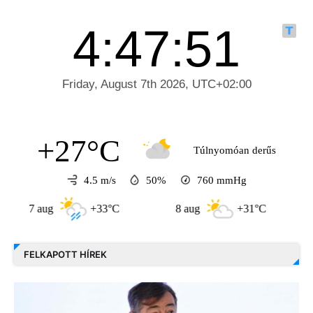
+27°C
Túlnyomóan derűs
4.5 m/s
50%
760
mmHg
7 aug
+33°C
8 aug
+31°C
9 au
FELKAPOTT HÍREK