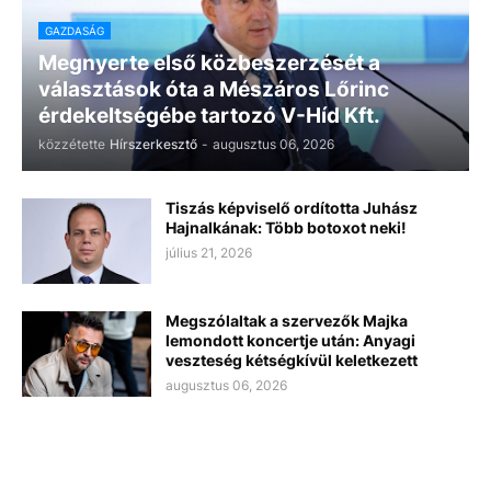
GAZDASÁG
Megnyerte első közbeszerzését a
választások óta a Mészáros Lőrinc
érdekeltségébe tartozó V-Híd Kft.
közzétette
Hírszerkesztő
-
augusztus 06, 2026
Tiszás képviselő ordította Juhász
Hajnalkának: Több botoxot neki!
július 21, 2026
Megszólaltak a szervezők Majka
lemondott koncertje után: Anyagi
veszteség kétségkívül keletkezett
augusztus 06, 2026