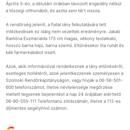
Április 5-én, a délutáni órákban távozott engedély nélkül
a tószegi otthonából, és azóta sem tért vissza.
A rendőrség jelenti, a fiatal lány felkutatására tett
intézkedések ez idáig nem vezettek eredményre. Jakab
Ramóna Eszmeralda 175 cm magas, vékony testalkatú,
hosszú barna hajú, barna szemű. Eltűnésekor lila ruhát és
kék farmerkabátot viselt.
Azok, akik információval rendelkeznek a lány eltűnéséről,
esetleges hollétéről, azok jelentkezzenek személyesen a
Szolnoki Rendőrkapitányságon, vagy hívják a 06-56-501-
600 telefonszámot, illetve névtelensége megőrzése
mellett tegyenek bejelentést a nap 24 órájában elérhető
06-80-555-111 Telefontanú zöldszámán, illetve a 112-es
díjmentes segélyhívó számon.