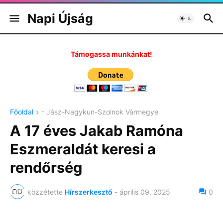
Napi Újság
Támogassa munkánkat!
Főoldal
- Jász-Nagykun-Szolnok Vármegye
A 17 éves Jakab Ramóna
Eszmeraldát keresi a
rendőrség
közzétette
Hírszerkesztő
-
április 09, 2025
0