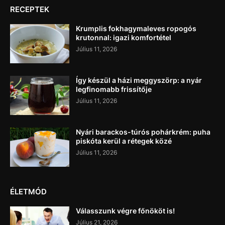
RECEPTEK
Krumplis fokhagymaleves ropogós
krutonnal: igazi komfortétel
Július 11, 2026
Így készül a házi meggyszörp: a nyár
legfinomabb frissítője
Július 11, 2026
Nyári barackos-túrós pohárkrém: puha
piskóta kerül a rétegek közé
Július 11, 2026
ÉLETMÓD
Válasszunk végre főnököt is!
Július 21, 2026