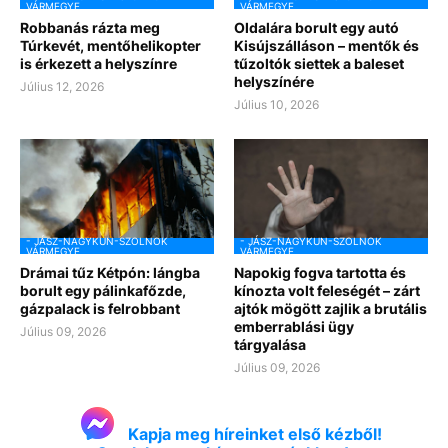
VÁRMEGYE
VÁRMEGYE
Robbanás rázta meg
Oldalára borult egy autó
Túrkevét, mentőhelikopter
Kisújszálláson – mentők és
is érkezett a helyszínre
tűzoltók siettek a baleset
helyszínére
Július 12, 2026
Július 10, 2026
- JÁSZ-NAGYKUN-SZOLNOK
- JÁSZ-NAGYKUN-SZOLNOK
VÁRMEGYE
VÁRMEGYE
Drámai tűz Kétpón: lángba
Napokig fogva tartotta és
borult egy pálinkafőzde,
kínozta volt feleségét – zárt
gázpalack is felrobbant
ajtók mögött zajlik a brutális
emberrablási ügy
Július 09, 2026
tárgyalása
Július 09, 2026
Kapja meg híreinket első kézből!