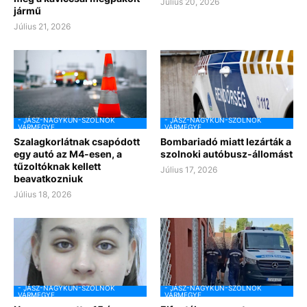
Július 20, 2026
jármű
Július 21, 2026
- JÁSZ-NAGYKUN-SZOLNOK
- JÁSZ-NAGYKUN-SZOLNOK
VÁRMEGYE
VÁRMEGYE
Szalagkorlátnak csapódott
Bombariadó miatt lezárták a
egy autó az M4-esen, a
szolnoki autóbusz-állomást
tűzoltóknak kellett
Július 17, 2026
beavatkozniuk
Július 18, 2026
- JÁSZ-NAGYKUN-SZOLNOK
- JÁSZ-NAGYKUN-SZOLNOK
VÁRMEGYE
VÁRMEGYE