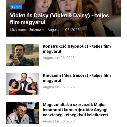
AKCIÓ
Violet és Daisy (Violet & Daisy) - teljes
film magyarul
közzétette
Unknown
-
Augusztus 06, 2026
Konstrukció (Hypnotic) - teljes film
magyarul
Augusztus 06, 2026
Kincseim (Mes trésors) - teljes film
magyarul
Augusztus 06, 2026
Megszólaltak a szervezők Majka
lemondott koncertje után: Anyagi
veszteség kétségkívül keletkezett
Augusztus 06, 2026