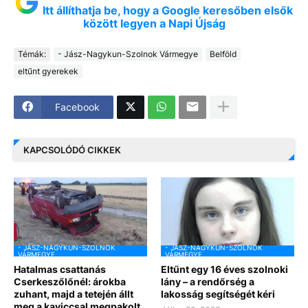
Itt állíthatja be, hogy a Google keresőben elsők
között legyen a Napi Újság
Témák:
- Jász-Nagykun-Szolnok Vármegye
Belföld
eltűnt gyerekek
Facebook
KAPCSOLÓDÓ CIKKEK
- JÁSZ-NAGYKUN-SZOLNOK
- JÁSZ-NAGYKUN-SZOLNOK
VÁRMEGYE
VÁRMEGYE
Hatalmas csattanás
Eltűnt egy 16 éves szolnoki
Cserkeszőlőnél: árokba
lány – a rendőrség a
zuhant, majd a tetején állt
lakosság segítségét kéri
meg a kaviccsal megpakolt