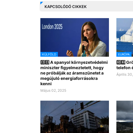
KAPCSOLÓDÓ CIKKEK
KÜLFÖLD
EURÓPA
8️⃣8️⃣ A spanyol környezetvédelmi
3️⃣2️⃣ G
miniszter figyelmeztetett, hogy
telefon 
ne próbálják az áramszünetet a
Április 30
megújuló energiaforrásokra
kenni
Május 02, 2025