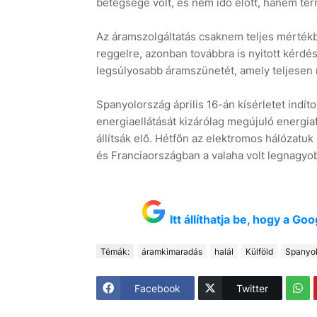
betegsége volt, és nem idő előtt, hanem t
Az áramszolgáltatás csaknem teljes mérték
reggelre, azonban továbbra is nyitott kérd
legsúlyosabb áramszünetét, amely teljesen 
Spanyolország április 16-án kísérletet indíto
energiaellátását kizárólag megújuló energiaf
állítsák elő. Hétfőn az elektromos hálózatuk
és Franciaországban a valaha volt legnagy
Itt állíthatja be, hogy a G
Témák:
áramkimaradás
halál
Külföld
Spanyol
Facebook
Twitter