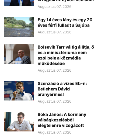
Augusztus 07, 2026
Egy 14 éves lány és egy 20
éves férfi fulladt a Sajóba
Augusztus 07, 2026
Bolsevik Tarr váltig állítja, ő
és a minisztériuma nem
szól bele a közmédia
működésébe
Augusztus 07, 2026
Szenzáció a vizes Eb-n:
Betlehem Dávid
aranyérmes!
Augusztus 07, 2026
Bóka János: A kormány
válságkezelésből
elégtelenre vizsgázott
Augusztus 07, 2026