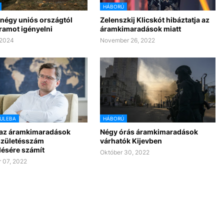
HÁBORÚ
 négy uniós országtól
Zelenszkij Klicskót hibáztatja az
ramot igényelni
áramkimaradások miatt
 2024
November 26, 2022
ULEBA
HÁBORÚ
 az áramkimaradások
Négy órás áramkimaradások
 születésszám
várhatók Kijevben
ésére számít
Október 30, 2022
 07, 2022