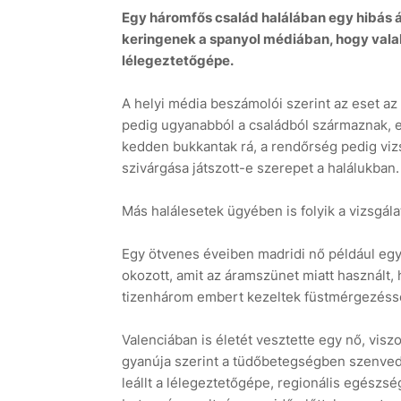
Egy háromfős család halálában egy hibás ár
keringenek a spanyol médiában, hogy valaki
lélegeztetőgépe.
A helyi média beszámolói szerint az eset az
pedig ugyanabból a családból származnak, eg
kedden bukkantak rá, a rendőrség pedig viz
szivárgása játszott-e szerepet a halálukban.
Más halálesetek ügyében is folyik a vizsgála
Egy ötvenes éveiben madridi nő például egy
okozott, amit az áramszünet miatt használt, 
tizenhárom embert kezeltek füstmérgezéssel,
Valenciában is életét vesztette egy nő, viszo
gyanúja szerint a tüdőbetegségben szenved
leállt a lélegeztetőgépe, regionális egészsé