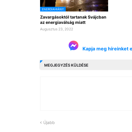
ENERGIAHIÁNY
Zavargásoktól tartanak Svájcban
az energiaválság miatt
Augusztus 23, 2022
Kapja meg híreinket 
MEGJEGYZÉS KÜLDÉSE
Újabb