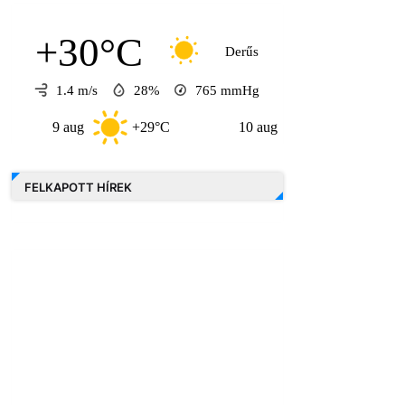
+30°C
Derűs
1.4 m/s
28%
765
mmHg
9 aug
+29°C
10 aug
+33°C
11 au
FELKAPOTT HÍREK