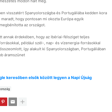
ermészetes módon halt meg.
ben visszatért Spanyolországba és Portugáliába kedden kora
és maradt, hogy pontosan mi okozta Európa egyik
megbénította az országot.
tt annak érdekében, hogy az Ibériai-félsziget teljes
orrásokkal, például szél-, nap- és vízenergia-forrásokkal
 összeomlott, így alakult ki Spanyolországban, Portugáliában
obb áramszünet
oogle keresőben elsők között legyen a Napi Újság
ország