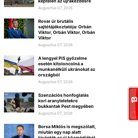
képtelen az újrakezdésre
Augusztus 07, 2026
Rovar úr brutális
sajtótájékoztatója: Orbán
Viktor, Orbán Viktor, Orbán
Viktor
Augusztus 07, 2026
A lengyel PiS győzelme
esetén kitoloncolná a
munkanélküli ukránokat az
országból
Augusztus 07, 2026
Szenzációs honfoglalás
kori aranyleletekre
bukkantak Pest megyében
Augusztus 07, 2026
Borsa Miklós is megszólalt,
miután egy nap alatt
kivágták az új közmédiából