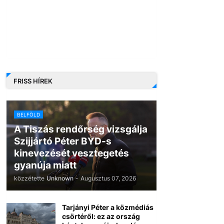
FRISS HÍREK
BELFÖLD
A Tiszás rendőrség vizsgálja
Szijjártó Péter BYD-s
kinevezését vesztegetés
gyanúja miatt
közzétette
Unknown
-
Augusztus 07, 2026
Tarjányi Péter a közmédiás
csörtéről: ez az ország