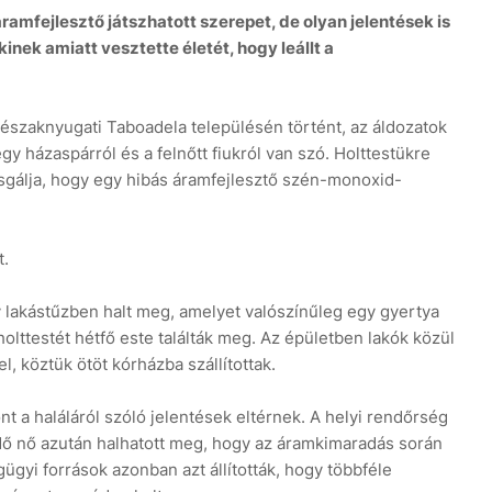
amfejlesztő játszhatott szerepet, de olyan jelentések is
nek amiatt vesztette életét, hogy leállt a
 északnyugati Taboadela településén történt, az áldozatok
y házaspárról és a felnőtt fiukról van szó. Holttestükre
sgálja, hogy egy hibás áramfejlesztő szén-monoxid-
t.
 lakástűzben halt meg, amelyet valószínűleg egy gyertya
holttestét hétfő este találták meg. Az épületben lakók közül
 köztük ötöt kórházba szállítottak.
nt a haláláról szóló jelentések eltérnek. A helyi rendőrség
ő nő azután halhatott meg, hogy az áramkimaradás során
gügyi források azonban azt állították, hogy többféle