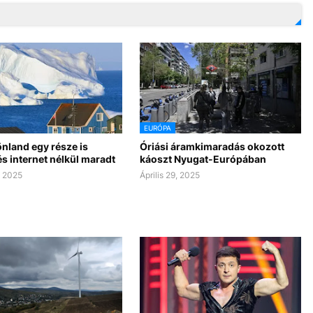
EURÓPA
rönland egy része is
Óriási áramkimaradás okozott
és internet nélkül maradt
káoszt Nyugat-Európában
, 2025
Április 29, 2025