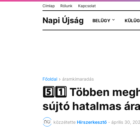
Címlap
Rólunk
Kapcsolat
Napi Újság
BELÜGY
KÜLÜG
Főoldal
áramkimaradás
5️⃣1️⃣ Többen meg
sújtó hatalmas ár
közzétette
Hírszerkesztő
-
április 30, 20