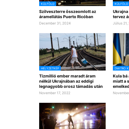
KÜLFÖLD
KÜLFÖLD
Szilveszterre összeomlott az
Ukrajna
áramellátás Puerto Ricóban
tervez á
December 31, 2024
Július 21,
HELYZETKÉP
DMITRO K
Tízmillió ember maradt áram
Kula bá
nélkül Ukrajnában az eddigi
miatt a
legnagyobb orosz támadás után
emelked
November 17, 2022
November