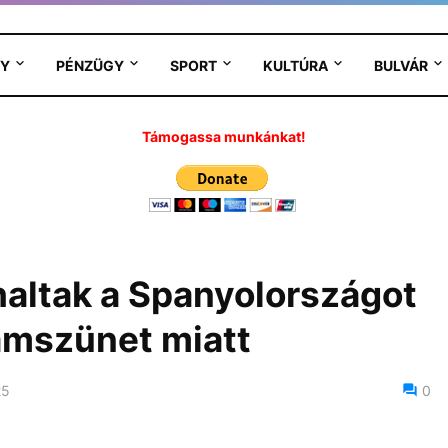
Y
PÉNZÜGY
SPORT
KULTÚRA
BULVÁR
Támogassa munkánkat!
haltak a Spanyolországot
amszünet miatt
25
0