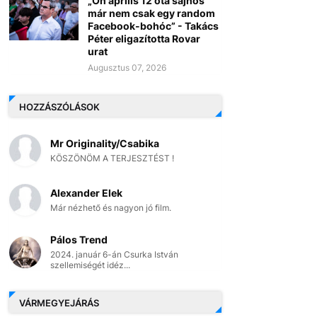
„Ön április 12 óta sajnos
már nem csak egy random
Facebook-bohóc” - Takács
Péter eligazította Rovar
urat
Augusztus 07, 2026
HOZZÁSZÓLÁSOK
Mr Originality/Csabika
KÖSZÖNÖM A TERJESZTÉST !
Alexander Elek
Már nézhető és nagyon jó film.
Pálos Trend
2024. január 6-án Csurka István
szellemiségét idéz...
VÁRMEGYEJÁRÁS