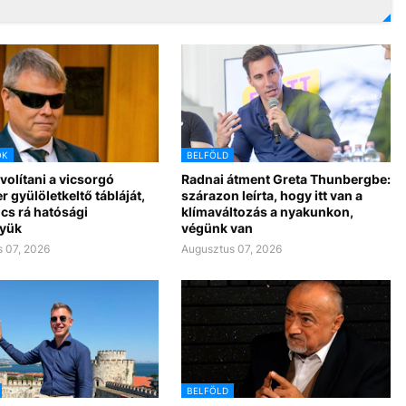
OK
BELFÖLD
ávolítani a vicsorgó
Radnai átment Greta Thunbergbe:
r gyülöletkeltő tábláját,
szárazon leírta, hogy itt van a
cs rá hatósági
klímaváltozás a nyakunkon,
yük
végünk van
 07, 2026
Augusztus 07, 2026
BELFÖLD