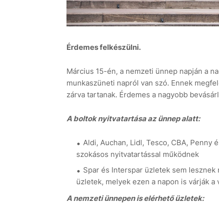
Érdemes felkészülni.
Március 15-én, a nemzeti ünnep napján a nag
munkaszüneti napról van szó. Ennek megfel
zárva tartanak. Érdemes a nagyobb bevásárl
A boltok nyitvatartása az ünnep alatt:
Aldi, Auchan, Lidl, Tesco, CBA, Penny
szokásos nyitvatartással működnek
Spar és Interspar üzletek sem leszne
üzletek, melyek ezen a napon is várják a 
A nemzeti ünnepen is elérhető üzletek: