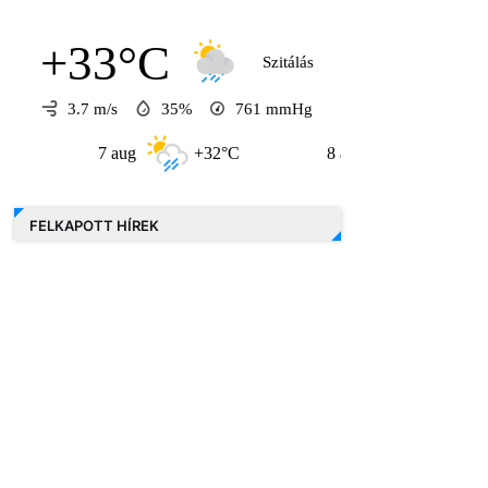
+33°C
Szitálás
3.7 m/s
35%
761
mmHg
7 aug
+32°C
8 aug
+30°C
FELKAPOTT HÍREK