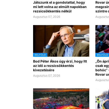
Játszunk el a gondolattal, hogy
Rovar úr
mi lett volna az elmúlt napokban
megcsin
rezsicsökkentés nélkül
szintre 
Augusztus 07, 2026
Augusztus
BELFÖLD
BELFÖLD
Bod Péter Ákos úgy érzi, hogy Itt
„Ön ápri
az idő a rezsicsökkentés
csak eg
kivezetésére
bohóc” -
Rovar u
Augusztus 07, 2026
Augusztus