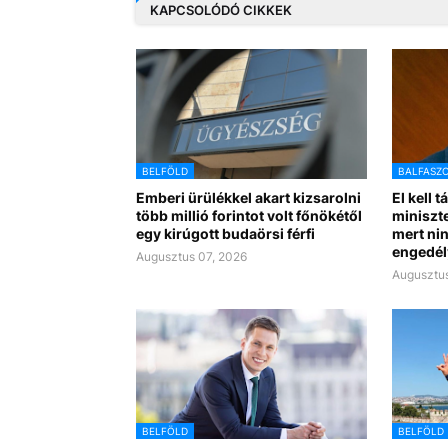
KAPCSOLÓDÓ CIKKEK
BELFÖLD
BALFASZ
Emberi ürülékkel akart kizsarolni
El kell t
több millió forintot volt főnökétől
miniszte
egy kirúgott budaörsi férfi
mert nin
engedél
Augusztus 07, 2026
Augusztus
BELFÖLD
BELFÖLD