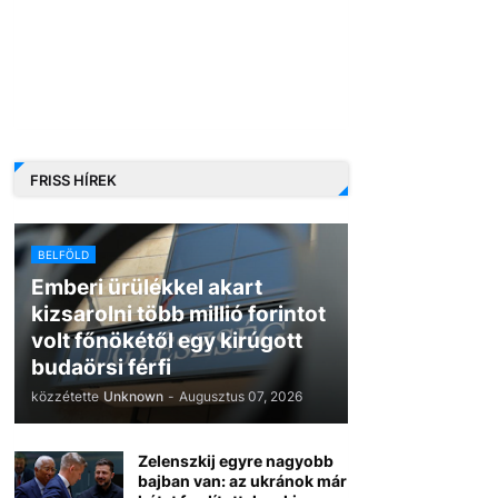
FRISS HÍREK
BELFÖLD
Emberi ürülékkel akart
kizsarolni több millió forintot
volt főnökétől egy kirúgott
budaörsi férfi
közzétette
Unknown
-
Augusztus 07, 2026
Zelenszkij egyre nagyobb
bajban van: az ukránok már