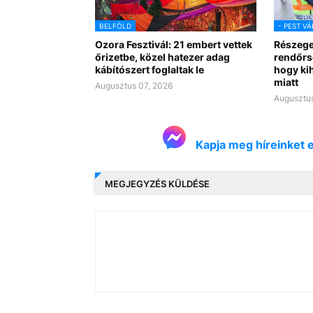
BELFÖLD
- PEST V
Ozora Fesztivál: 21 embert vettek
Részege
őrizetbe, közel hatezer adag
rendőrsé
kábítószert foglaltak le
hogy kih
miatt
Augusztus 07, 2026
Augusztus
Kapja meg híreinket 
MEGJEGYZÉS KÜLDÉSE