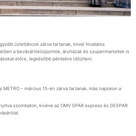
yobb üzletláncok zárva tartanak, mivel hivatalos
elően a bevásárlóközpontok, áruházak és szupermarketek is
ásokat előre, legkésőbb péntekre időzíteni.
 és METRO – március 15-én zárva tartanak, más napokon a
k nyitva szombaton, kivéve az OMV SPAR express és DESPAR
vásárólat