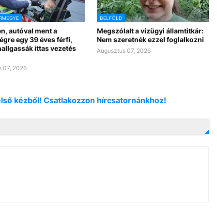
ÁRMEGYE
BELFÖLD
n, autóval ment a
Megszólalt a vízügyi államtitkár:
gre egy 39 éves férfi,
Nem szeretnék ezzel foglalkozni
allgassák ittas vezetés
Augusztus 07, 2026
 07, 2026
első kézből! Csatlakozzon hírcsatornánkhoz!