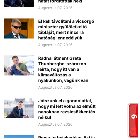
hátat fordítottak neki
Augusztus 07, 2026
El kell távolítani a vicsorgó
miniszter gyülöletkeltő
tábláját, mert nincs rá
hatósági engedélyük
Augusztus 07, 2026
Radnai átment Greta
Thunbergbe: szárazon
leírta, hogy itt van a
klímaváltozás a
nyakunkon, végünk van
Augusztus 07, 2026
Játszunk el a gondolattal,
hogy mi lett volna az elmúlt
napokban rezsicsökkentés
nélkül
Augusztus 07, 2026
Rovar úr bejelentése: Ezt is