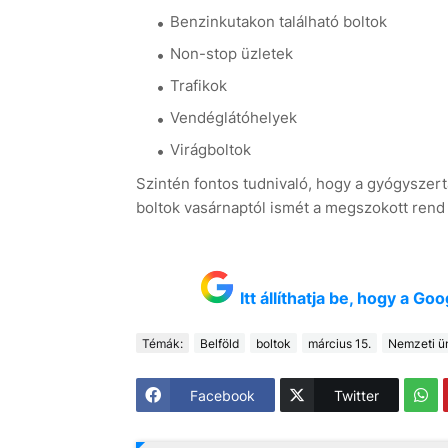
Benzinkutakon található boltok
Non-stop üzletek
Trafikok
Vendéglátóhelyek
Virágboltok
Szintén fontos tudnivaló, hogy a gyógyszertá
boltok vasárnaptól ismét a megszokott rend
Itt állíthatja be, hogy a G
Témák:
Belföld
boltok
március 15.
Nemzeti ü
Facebook
Twitter