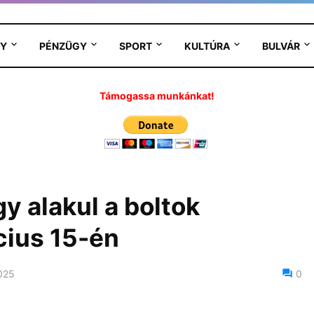
Y
PÉNZÜGY
SPORT
KULTÚRA
BULVÁR
Támogassa munkánkat!
y alakul a boltok
cius 15-én
025
0