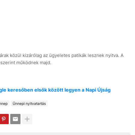
rak közül kizárólag az ügyeletes patikák lesznek nyitva. A
 szerint működnek majd.
oogle keresőben elsők között legyen a Napi Újság
nnep
Ünnepi nyitvatartás