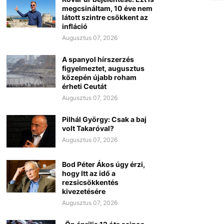
megcsináltam, 10 éve nem
látott szintre csökkent az
infláció
Augusztus 07, 2026
A spanyol hírszerzés
figyelmeztet, augusztus
közepén újabb roham
érheti Ceutát
Augusztus 07, 2026
Pilhál György: Csak a baj
volt Takaróval?
Augusztus 07, 2026
Bod Péter Ákos úgy érzi,
hogy Itt az idő a
rezsicsökkentés
kivezetésére
Augusztus 07, 2026