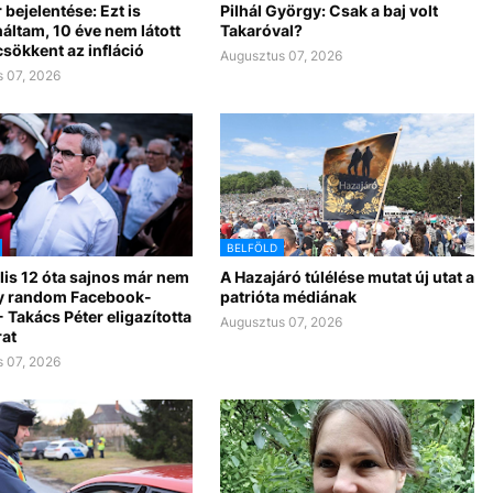
 bejelentése: Ezt is
Pilhál György: Csak a baj volt
áltam, 10 éve nem látott
Takaróval?
csökkent az infláció
Augusztus 07, 2026
 07, 2026
BELFÖLD
lis 12 óta sajnos már nem
A Hazajáró túlélése mutat új utat a
y random Facebook-
patrióta médiának
 Takács Péter eligazította
Augusztus 07, 2026
rat
 07, 2026