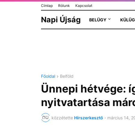
Címlap
Rólunk
Kapcsolat
Napi Újság
BELÜGY
KÜLÜG
Főoldal
Belföld
Ünnepi hétvége: íg
nyitvatartása már
közzétette
Hírszerkesztő
-
március 14, 2