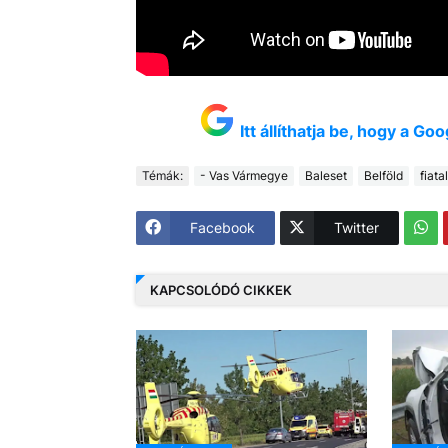
Itt állíthatja be, hogy a G
Témák:
- Vas Vármegye
Baleset
Belföld
fiata
Facebook
Twitter
KAPCSOLÓDÓ CIKKEK