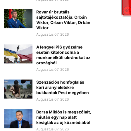
Rovar úr brutális
sajtótájékoztatója: Orbán
Viktor, Orbán Viktor, Orbán
Viktor
Augusztus 07, 2026
A lengyel PiS győzelme
esetén kitoloncolná a
munkanélküli ukránokat az
országból
Augusztus 07, 2026
Szenzációs honfoglalás
kori aranyleletekre
bukkantak Pest megyében
Augusztus 07, 2026
Borsa Miklós is megszólalt,
miután egy nap alatt
kivágták az új közmédiából
Augusztus 07, 2026