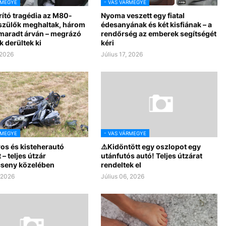
RMEGYE
- VAS VÁRMEGYE
rító tragédia az M80-
Nyoma veszett egy fiatal
 szülők meghaltak, három
édesanyának és két kisfiának – a
 maradt árván – megrázó
rendőrség az emberek segítségét
k derültek ki
kéri
 2026
Július 17, 2026
RMEGYE
- VAS VÁRMEGYE
os és kisteherautó
⚠️Kidöntött egy oszlopot egy
 – teljes útzár
utánfutós autó! Teljes útzárat
seny közelében
rendeltek el
, 2026
Július 06, 2026