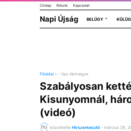
Címlap
Rólunk
Kapcsolat
Napi Újság
BELÜGY
KÜLÜG
Főoldal
- Vas Vármegye
Szabályosan kett
Kisunyomnál, háro
(videó)
közzétette
Hírszerkesztő
-
március 29, 