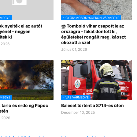
RMEGYE
- GYŐR-MOSON-SOPRON VÁRMEGYE
k nyelték el az autót
⛈️ Tomboló vihar csapott le az
énél – négyen
országra – fákat döntött ki,
tek ki
épületeket rongált meg, káoszt
okozott a szél
, 2026
Július 01, 2026
RMEGYE
- VAS VÁRMEGYE
 tarló és erdő ég Pápoc
Baleset történt a 8714-es úton
etén
December 10, 2025
, 2026