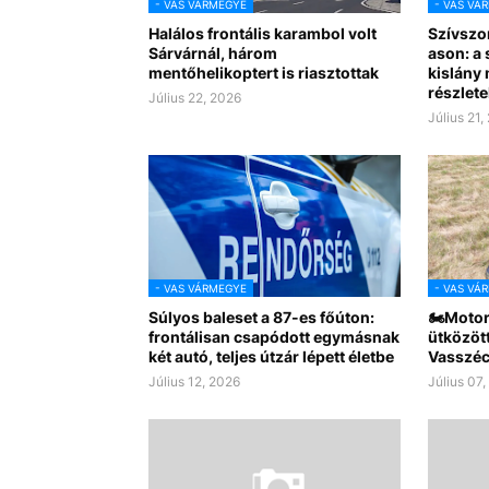
- VAS VÁRMEGYE
- VAS VÁ
Halálos frontális karambol volt
Szívszo
Sárvárnál, három
ason: a
mentőhelikoptert is riasztottak
kislány
részlete
Július 22, 2026
Július 21,
- VAS VÁRMEGYE
- VAS VÁ
Súlyos baleset a 87-es főúton:
🏍️Motor
frontálisan csapódott egymásnak
ütközött
két autó, teljes útzár lépett életbe
Vasszéc
Július 12, 2026
Július 07