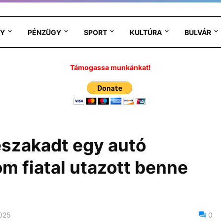
Y
PÉNZÜGY
SPORT
KULTÚRA
BULVÁR
Támogassa munkánkat!
északadt egy autó
m fiatal utazott benne
2025
0