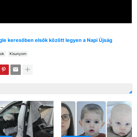
oogle keresőben elsők között legyen a Napi Újság
lok
Kisunyom