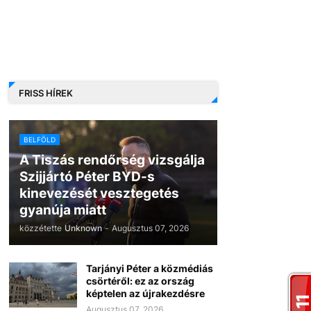
FRISS HÍREK
BELFÖLD
A Tiszás rendőrség vizsgálja
Szijjártó Péter BYD-s
kinevezését vesztegetés
gyanúja miatt
közzétette
Unknown
-
Augusztus 07, 2026
Tarjányi Péter a közmédiás
csörtéről: ez az ország
képtelen az újrakezdésre
Augusztus 07, 2026