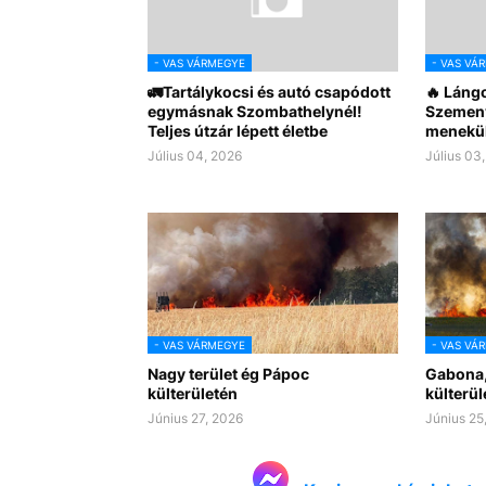
- VAS VÁRMEGYE
- VAS VÁ
🚛Tartálykocsi és autó csapódott
🔥 Lángo
egymásnak Szombathelynél!
Szemeny
Teljes útzár lépett életbe
menekül
Július 04, 2026
Július 03
- VAS VÁRMEGYE
- VAS VÁ
Nagy terület ég Pápoc
Gabona,
külterületén
külterül
Június 27, 2026
Június 25