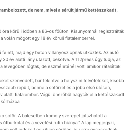
arambolozott, de nem, mivel a sérült jármű kettészakadt,
óra körüli időben a 86-os főúton. Kisunyomnál regisztrálták
 a volán mögött egy 18 év körüli fiatalemberrel.
9 au
ű felett, majd egy beton villanyoszlopnak ütköztek. Az autó
20 év alatti lány utazott, bekötve. A 112press úgy tudja, az
i a levegőben lógtak, de eszméleténél volt, amikor rátaláltak.
ket szenvedett, bár tekintve a helyszíni felvételeket, kisebb
sszebb repült, benne a sofőrrel és a jobb első ülésen,
v alatti fiatalember. Végül önerőből hagyták el a kettészakadt
 kórházba.
 a sofőr. A balesetben komoly szerepet játszhatott a
útburkolat és a vezetési rutin hiánya.” A lap megjegyzi,
nem volt indokolt egy ilyen sérülés, így arra gyanakodnak,