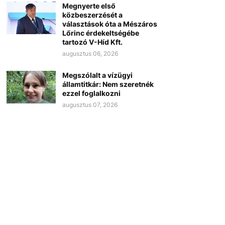
Megnyerte első
közbeszerzését a
választások óta a Mészáros
Lőrinc érdekeltségébe
tartozó V-Híd Kft.
augusztus 06, 2026
Megszólalt a vízügyi
államtitkár: Nem szeretnék
ezzel foglalkozni
augusztus 07, 2026