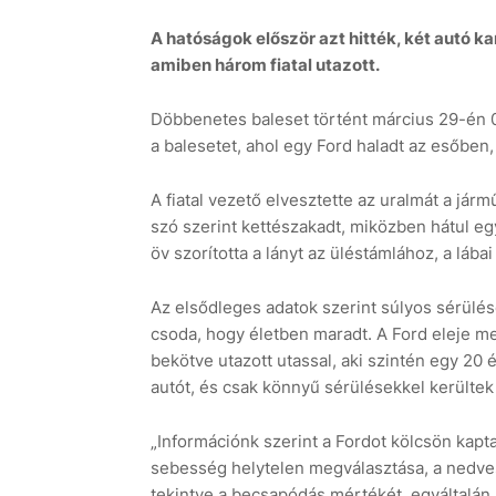
A hatóságok először azt hitték, két autó k
amiben három fiatal utazott.
Döbbenetes baleset történt március 29-én 0 
a balesetet, ahol egy Ford haladt az esőben,
A fiatal vezető elvesztette az uralmát a járm
szó szerint kettészakadt, miközben hátul egy 
öv szorította a lányt az üléstámlához, a lába
Az elsődleges adatok szerint súlyos sérülése
csoda, hogy életben maradt. A Ford eleje me
bekötve utazott utassal, aki szintén egy 20 é
autót, és csak könnyű sérülésekkel kerültek
„Információnk szerint a Fordot kölcsön kapta
sebesség helytelen megválasztása, a nedves 
tekintve a becsapódás mértékét, egyáltalán 