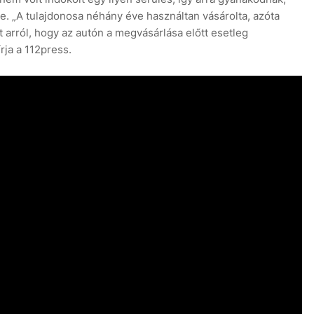
e. „A tulajdonosa néhány éve használtan vásárolta, azóta
 arról, hogy az autón a megvásárlása előtt esetleg
rja a 112press.