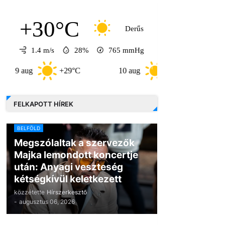
+30°C
Derűs
1.4 m/s
28%
765
mmHg
g
+29°C
10 aug
+33°C
11 aug
FELKAPOTT HÍREK
BELFÖLD
Megszólaltak a szervezők
Majka lemondott koncertje
után: Anyagi veszteség
kétségkívül keletkezett
közzétette
Hírszerkesztő
-
augusztus 06, 2026