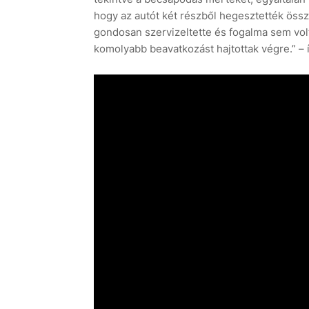
hogy az autót két részből hegesztették össz
gondosan szervizeltette és fogalma sem volt
komolyabb beavatkozást hajtottak végre.” – í