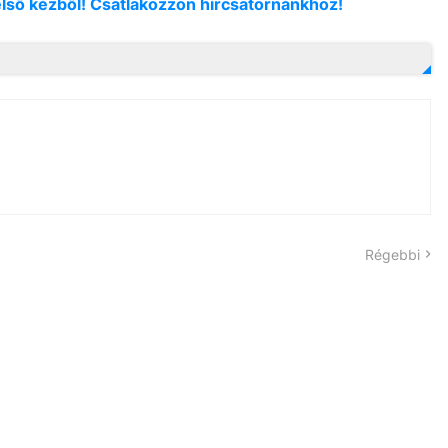
első kézből! Csatlakozzon hírcsatornánkhoz!
Régebbi