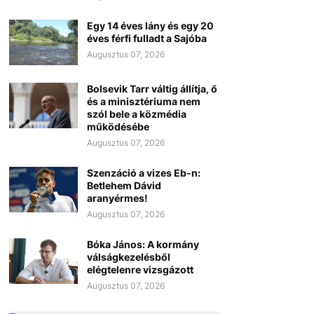
Egy 14 éves lány és egy 20
éves férfi fulladt a Sajóba
Augusztus 07, 2026
Bolsevik Tarr váltig állítja, ő
és a minisztériuma nem
szól bele a közmédia
működésébe
Augusztus 07, 2026
Szenzáció a vizes Eb-n:
Betlehem Dávid
aranyérmes!
Augusztus 07, 2026
Bóka János: A kormány
válságkezelésből
elégtelenre vizsgázott
Augusztus 07, 2026