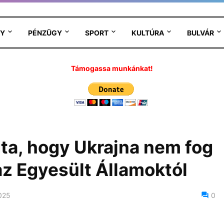
Y
PÉNZÜGY
SPORT
KULTÚRA
BULVÁR
Támogassa munkánkat!
ta, hogy Ukrajna nem fog
az Egyesült Államoktól
025
0