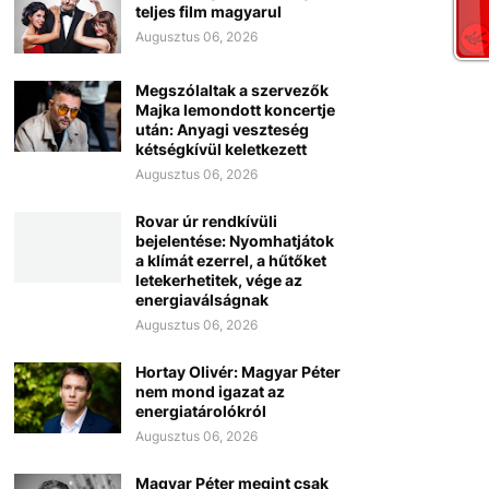
teljes film magyarul
Augusztus 06, 2026
Megszólaltak a szervezők
Majka lemondott koncertje
után: Anyagi veszteség
kétségkívül keletkezett
Augusztus 06, 2026
Rovar úr rendkívüli
bejelentése: Nyomhatjátok
a klímát ezerrel, a hűtőket
letekerhetitek, vége az
energiaválságnak
Augusztus 06, 2026
Hortay Olivér: Magyar Péter
nem mond igazat az
energiatárolókról
Augusztus 06, 2026
Magyar Péter megint csak