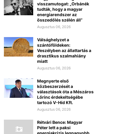
visszamutogat: „Orbánék
tudták, hogy a magyar
energiarendszer az
összedőlés szélén áll”
Augusztus 06, 2026
Válsághelyzet a
szántóföldeken:
Veszélyben az állattartás a
drasztikus szalmahiány
miatt
Augusztus 06, 2026
Megnyerte első
közbeszerzését a
választások óta a Mészáros
Lőrinc érdekeltségébe
tartozó V-Híd Kft.
Augusztus 06, 2026
Rétvári Bence: Magyar
Péter lett a paksi
energiakrízis legnagyobb