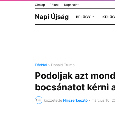
Címlap
Rólunk
Kapcsolat
Napi Újság
BELÜGY
KÜLÜG
Főoldal
Donald Trump
Podoljak azt mond
bocsánatot kérni 
közzétette
Hírszerkesztő
-
március 10, 2