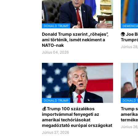
DONALD TRUMP
DEMENCI
Donald Trump szerint „röhejes”,
🌍 Joe 
ami történik, ismét nekiment a
Trumpró
NATO-nak
Június 28
Július 04, 2026
DONALD TRUMP
DONALD 
💰 Trump 100 százalékos
Trump sz
importvámmal fenyegeti az
amerika
amerikai techóriásokat
terméke
megadóztató európai országokat
Június 26
Június 27, 2026