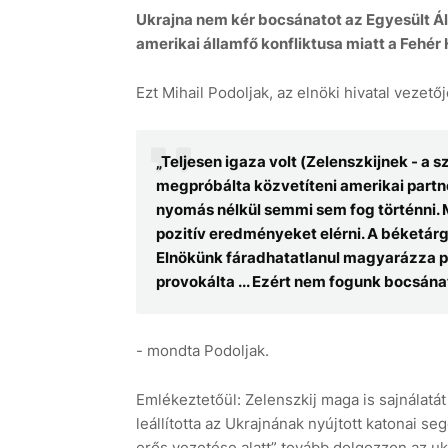
Ukrajna nem kér bocsánatot az Egyesült Ál
amerikai államfő konfliktusa miatt a Fehér
Ezt Mihail Podoljak, az elnöki hivatal vezető
+31°C
9 aug
+30°C
10 aug
+3
„Teljesen igaza volt (Zelenszkijnek - a 
megpróbálta közvetíteni amerikai partne
nyomás nélkül semmi sem fog történni
pozitív eredményeket elérni. A béketár
Elnökünk fáradhatatlanul magyarázza pa
provokálta ... Ezért nem fogunk bocsánat
- mondta Podoljak.
Emlékeztetőül: Zelenszkij maga is sajnálatá
leállította az Ukrajnának nyújtott katonai s
erős vezetése alatt” tovább dolgozzon az uk