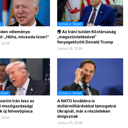
A
DONALD TRUMP
Biden véleménye
🌍 Az Iráni Iszlám Köztársaság
l: „Hűha, micsoda lúzer!”
„megszüntetésével”
fenyegetőzött Donald Trump
, 2026
Június 28, 2026
TRUMP
DONALD TRUMP
erint Irán lesz az
A NATO továbbra is
i mezőgazdasági
dollármilliárdokkal támogatná
k új felvevőpiaca
Ukrajnát, már a részleteken
dolgoznak
, 2026
Június 25, 2026