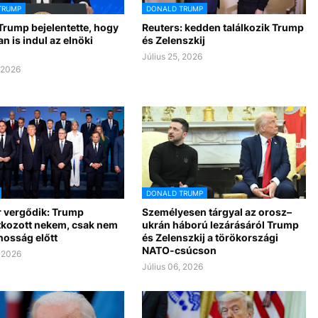
TRUMP
DONALD TRUMP
Trump bejelentette, hogy
Reuters: kedden találkozik Trump
 is indul az elnöki
és Zelenszkij
Július 25, 2026
, 2026
DONALD TRUMP
r vergődik: Trump
Személyesen tárgyal az orosz–
kozott nekem, csak nem
ukrán háború lezárásáról Trump
nosság előtt
és Zelenszkij a törökországi
NATO-csúcson
, 2026
Július 06, 2026