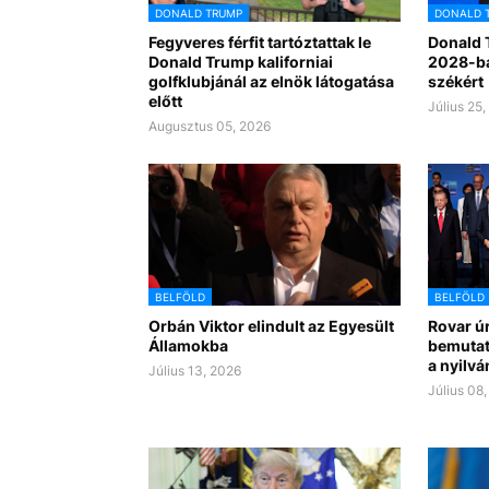
DONALD TRUMP
DONALD 
Fegyveres férfit tartóztattak le
Donald 
Donald Trump kaliforniai
2028-ban
golfklubjánál az elnök látogatása
székért
előtt
Július 25
Augusztus 05, 2026
BELFÖLD
BELFÖLD
Orbán Viktor elindult az Egyesült
Rovar ú
Államokba
bemutat
a nyilvá
Július 13, 2026
Július 08