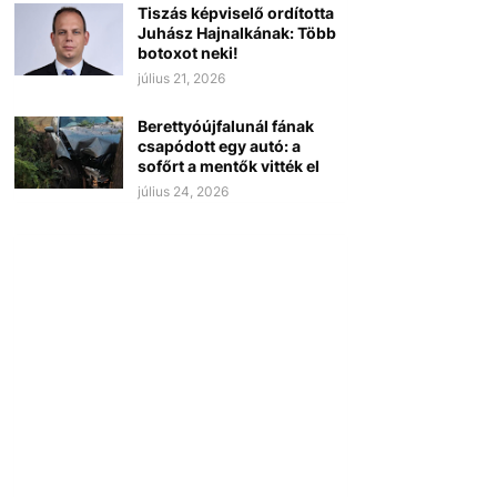
Tiszás képviselő ordította
Juhász Hajnalkának: Több
botoxot neki!
július 21, 2026
Berettyóújfalunál fának
csapódott egy autó: a
sofőrt a mentők vitték el
július 24, 2026