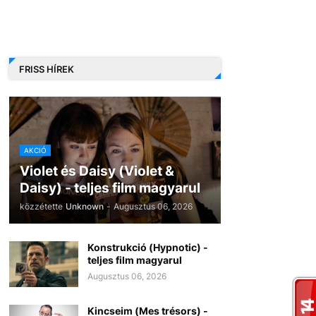
FRISS HÍREK
AKCIÓ
Violet és Daisy (Violet &
Daisy) - teljes film magyarul
közzétette
Unknown
-
Augusztus 06, 2026
Konstrukció (Hypnotic) -
teljes film magyarul
Augusztus 06, 2026
Kincseim (Mes trésors) -