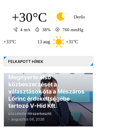
+30°C
Derűs
4 m/s
38%
760
mmHg
13 aug
+31°C
7 aug
+33°C
FELKAPOTT HÍREK
GAZDASÁG
Megnyerte első
közbeszerzését a
választások óta a Mészáros
Lőrinc érdekeltségébe
tartozó V-Híd Kft.
közzétette
Hírszerkesztő
-
augusztus 06, 2026