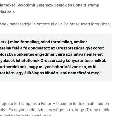
lamoktól Volodimir Zelenszkij elnök és Donald Trump
 Házban.
jének tanácsadója jelentette ki a Le Pointnak adott interjúban.
3°C
11 aug
+35°C
12 aug
+33°C
szerk.) mind formailag, mind tartalmilag, amikor
reink felé a fő gondolatot: az Oroszországra gyakorolt
. Moszkva önkéntes engedményeire számítva nem lehet
gyalások lehetetlenek Oroszország kényszerítése nélkül.
rtnereinknek, hogy milyen háborúról van szó, és ki
ot kérni egy állítólagos hibáért, ami nem történt meg”
t fejezte ki Trumpnak a Fehér Házban történtek miatt, miután
egélyt. És egyben kifejezte készségét arra, hogy „Trump elnök
rajnai béke felé vezető úton.