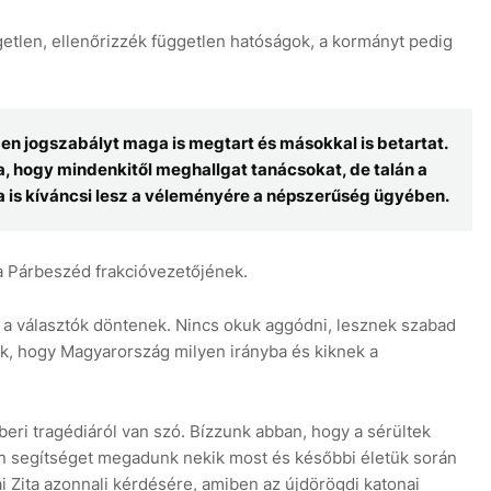
getlen, ellenőrizzék független hatóságok, a kormányt pedig
n jogszabályt maga is megtart és másokkal is betartat.
 hogy mindenkitől meghallgat tanácsokat, de talán a
a is kíváncsi lesz a véleményére a népszerűség ügyében.
 a Párbeszéd frakcióvezetőjének.
a választók döntenek. Nincs okuk aggódni, lesznek szabad
k, hogy Magyarország milyen irányba és kiknek a
.
eri tragédiáról van szó. Bízzunk abban, hogy a sérültek
en segítséget megadunk nekik most és későbbi életük során
i Zita azonnali kérdésére, amiben az újdörögdi katonai