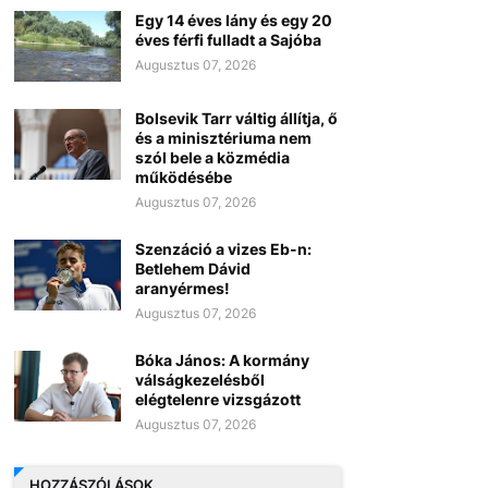
Egy 14 éves lány és egy 20
éves férfi fulladt a Sajóba
Augusztus 07, 2026
Bolsevik Tarr váltig állítja, ő
és a minisztériuma nem
szól bele a közmédia
működésébe
Augusztus 07, 2026
Szenzáció a vizes Eb-n:
Betlehem Dávid
aranyérmes!
Augusztus 07, 2026
Bóka János: A kormány
válságkezelésből
elégtelenre vizsgázott
Augusztus 07, 2026
HOZZÁSZÓLÁSOK