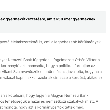
ltenek gyermekétkeztetésre, amit 650 ezer gyermeknek
alapvető élelmiszereknél is, ami a legnehezebb körülmények
gyar Nemzeti Bank független – fogalmazott Orbán Viktor a
kormányfő azt tanácsolta, hogy a politikus forduljon az
Állami Számvevőszék ellenőrzi és azt javasolta, hogy ha a
 választ kapni, akkor azoknak címezze a kérdést, akikre az
 arra kötelezni, hogy lépjen a Magyar Nemzeti Bank
cs lehetőségük a hazai és nemzetközi szabályok miatt. A
zt mondta, hogy azt a kormánypártok tették meg.