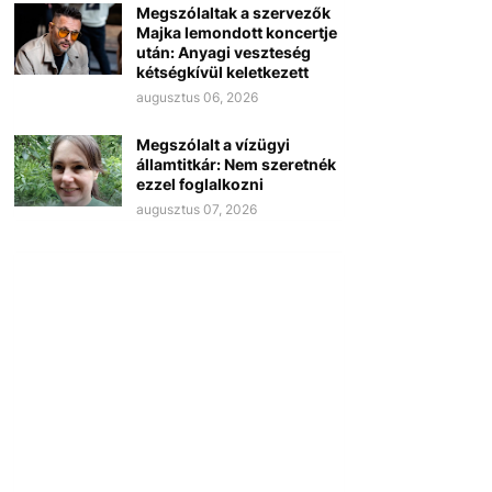
Megszólaltak a szervezők
Majka lemondott koncertje
után: Anyagi veszteség
kétségkívül keletkezett
augusztus 06, 2026
Megszólalt a vízügyi
államtitkár: Nem szeretnék
ezzel foglalkozni
augusztus 07, 2026