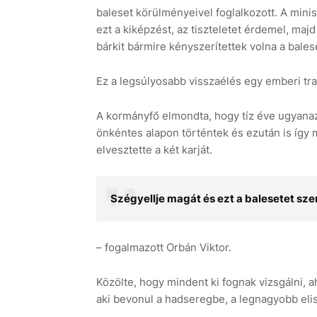
baleset körülményeivel foglalkozott. A minis
ezt a kiképzést, az tiszteletet érdemel, ma
bárkit bármire kényszerítettek volna a bales
Ez a legsúlyosabb visszaélés egy emberi trag
A kormányfő elmondta, hogy tíz éve ugyanazz
önkéntes alapon történtek és ezután is így m
elvesztette a két karját.
Szégyellje magát és ezt a balesetet s
– fogalmazott Orbán Viktor.
Közölte, hogy mindent ki fognak vizsgálni,
aki bevonul a hadseregbe, a legnagyobb eli