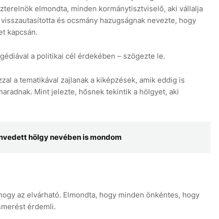
zterelnök elmondta, minden kormánytisztviselő, aki vállalja
jd visszautasította és ocsmány hazugságnak nevezte, hogy
et kapcsán.
édiával a politikai cél érdekében – szögezte le.
al a tematikával zajlanak a kiképzések, amik eddig is
aradnak. Mint jelezte, hősnek tekintik a hölgyet, aki
zenvedett hölgy nevében is mondom
 ahogy az elvárható. Elmondta, hogy minden önkéntes, hogy
smerést érdemli.