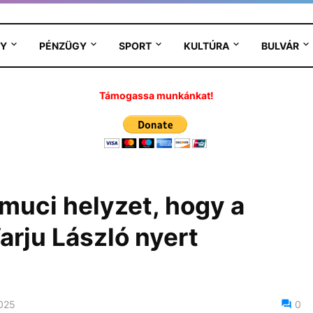
Y
PÉNZÜGY
SPORT
KULTÚRA
BULVÁR
Támogassa munkánkat!
amuci helyzet, hogy a
Varju László nyert
2025
0