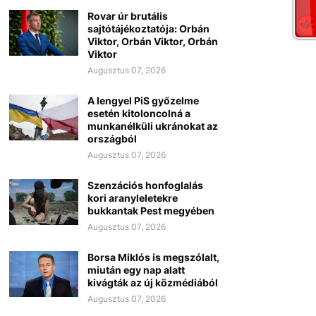
Rovar úr brutális
sajtótájékoztatója: Orbán
Viktor, Orbán Viktor, Orbán
Viktor
Augusztus 07, 2026
A lengyel PiS győzelme
esetén kitoloncolná a
munkanélküli ukránokat az
országból
Augusztus 07, 2026
Szenzációs honfoglalás
kori aranyleletekre
bukkantak Pest megyében
Augusztus 07, 2026
Borsa Miklós is megszólalt,
miután egy nap alatt
kivágták az új közmédiából
Augusztus 07, 2026