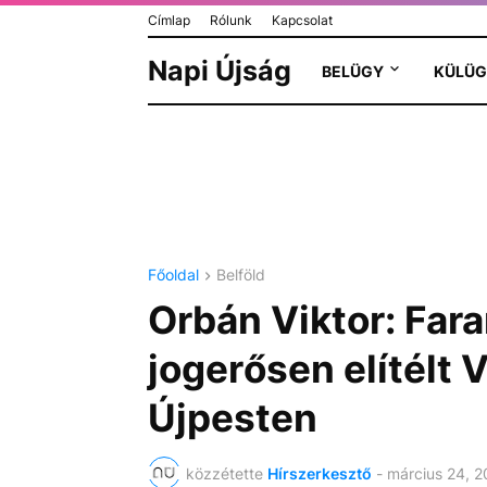
Címlap
Rólunk
Kapcsolat
Napi Újság
BELÜGY
KÜLÜG
Főoldal
Belföld
Orbán Viktor: Far
jogerősen elítélt 
Újpesten
közzétette
Hírszerkesztő
-
március 24, 