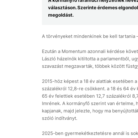
A kormányfő faramuci helyzetnek nevezte
választáson. Szerinte érdemes elgondolk
megoldást.
A törvényeket mindenkinek be kell tartania 
Ezután a Momentum azonnali kérdése követke
László házelnök kitiltotta a parlamentből, u
szavazást megzavarták, többek között füstg
2015-höz képest a 18 év alattiak esetében a
százalékról 12,8-re csökkent. a 18 és 64 év
65 év felettiek esetében 12,7 százalékról 8
Imrének. A kormányfő szerint van értelme,
kapjanak, majd jelezte, hogy ma benyújtott
szóló indítványt.
2025-ben gyermekétkeztetésre annál is sokk