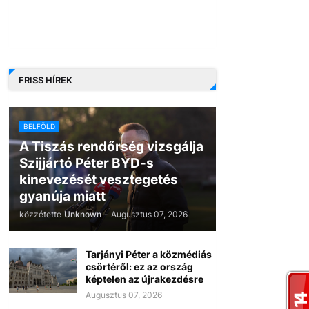
FRISS HÍREK
BELFÖLD
A Tiszás rendőrség vizsgálja
Szijjártó Péter BYD-s
kinevezését vesztegetés
gyanúja miatt
közzétette
Unknown
-
Augusztus 07, 2026
Tarjányi Péter a közmédiás
csörtéről: ez az ország
képtelen az újrakezdésre
Augusztus 07, 2026