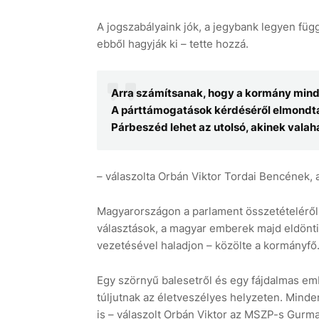
A jogszabályaink jók, a jegybank legyen füg
ebből hagyják ki – tette hozzá.
Arra számítsanak, hogy a kormány minde
A párttámogatások kérdéséről elmondta,
Párbeszéd lehet az utolsó, akinek valah
– válaszolta Orbán Viktor Tordai Bencének,
Magyarországon a parlament összetételéről 
választások, a magyar emberek majd eldönti
vezetésével haladjon – közölte a kormányfő
Egy szörnyű balesetről és egy fájdalmas emb
túljutnak az életveszélyes helyzeten. Mind
is – válaszolt Orbán Viktor az MSZP-s Gurma