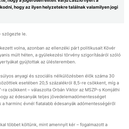
, hogy a jogerősen elítélt Varju László nyert a
odni, hogy az ilyen helyzetekre találnak valamilyen jogi
– szögezte le.
zett volna, azonban az ellenzéki párt politikusait Kövér
gyanis múlt héten, a gyülekezési törvény szigorításáról szóló
yertyákat gyújtottak az ülésteremben.
 súlyos anyagi és szociális nélkülözésben élők száma 30
 közöttiek esetében 20,5 százalékról 8,5-re csökkent, míg a
,7-ra csökkent – válaszolta Orbán Viktor az MSZP-s Komjáthi
 hogy az édesanyák teljes jövedelemadómentességet
ák a harminc évnél fiatalabb édesanyák adómentességéről
al többet költünk, mint amennyit kér – fogalmazott a