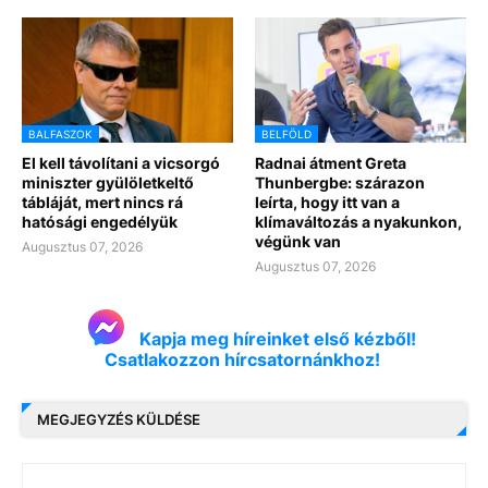
BALFASZOK
BELFÖLD
El kell távolítani a vicsorgó
Radnai átment Greta
miniszter gyülöletkeltő
Thunbergbe: szárazon
tábláját, mert nincs rá
leírta, hogy itt van a
hatósági engedélyük
klímaváltozás a nyakunkon,
végünk van
Augusztus 07, 2026
Augusztus 07, 2026
Kapja meg híreinket első kézből!
Csatlakozzon hírcsatornánkhoz!
MEGJEGYZÉS KÜLDÉSE