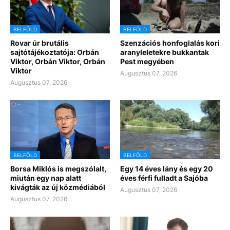
BELFÖLD
BELFÖLD
Rovar úr brutális
Szenzációs honfoglalás kori
sajtótájékoztatója: Orbán
aranyleletekre bukkantak
Viktor, Orbán Viktor, Orbán
Pest megyében
Viktor
Augusztus 07, 2026
Augusztus 07, 2026
BELFÖLD
BELFÖLD
Borsa Miklós is megszólalt,
Egy 14 éves lány és egy 20
miután egy nap alatt
éves férfi fulladt a Sajóba
kivágták az új közmédiából
Augusztus 07, 2026
Augusztus 07, 2026