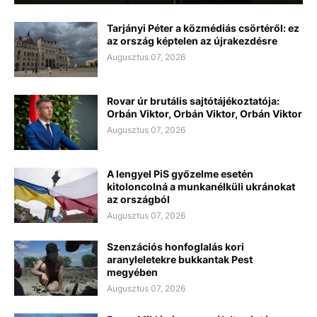
Tarjányi Péter a közmédiás csörtéről: ez
az ország képtelen az újrakezdésre
Augusztus 07, 2026
Rovar úr brutális sajtótájékoztatója:
Orbán Viktor, Orbán Viktor, Orbán Viktor
Augusztus 07, 2026
A lengyel PiS győzelme esetén
kitoloncolná a munkanélküli ukránokat
az országból
Augusztus 07, 2026
Szenzációs honfoglalás kori
aranyleletekre bukkantak Pest
megyében
Augusztus 07, 2026