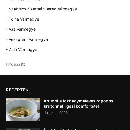
- Szabolcs-Szatmár-Bereg Vármegye
- Tolna Vármegye
- Vas Vármegye
- Veszprém Vármegye
- Zala Vármegye
Hirdess itt
RECEPTEK
Krumplis fokhagymaleves ropogós
krutonnal: igazi komfortétel
Július 11, 2026