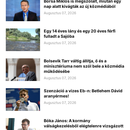
Borsa Miklós is megszólalt, miután egy
nap alatt kivágták az új közmédiából
Augusztus 07, 2026
Egy 14 éves lány és egy 20 éves férfi
fulladt a Sajóba
Augusztus 07, 2026
Bolsevik Tarr váltig állítja, ő és a
minisztériuma nem szól bele a közmédia
működésébe
Augusztus 07, 2026
Szenzáció a vizes Eb-n: Betlehem Dávid
aranyérmes!
Augusztus 07, 2026
Bóka János: A kormány
válságkezelésből elégtelenre vizsgázott