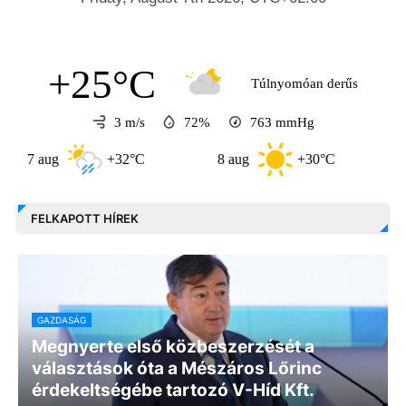
+25°C
Túlnyomóan derűs
3 m/s
72%
763
mmHg
aug
+32°C
8 aug
+30°C
9 aug
FELKAPOTT HÍREK
GAZDASÁG
Megnyerte első közbeszerzését a
választások óta a Mészáros Lőrinc
érdekeltségébe tartozó V-Híd Kft.