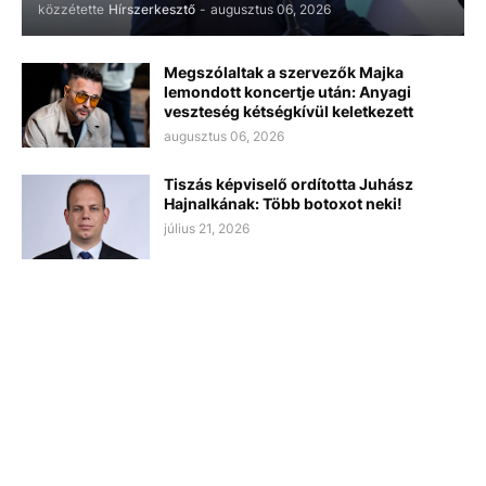
közzétette
Hírszerkesztő
-
augusztus 06, 2026
Megszólaltak a szervezők Majka
lemondott koncertje után: Anyagi
veszteség kétségkívül keletkezett
augusztus 06, 2026
Tiszás képviselő ordította Juhász
Hajnalkának: Több botoxot neki!
július 21, 2026