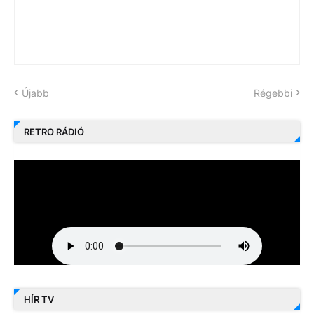
Újabb
Régebbi
RETRO RÁDIÓ
HÍR TV