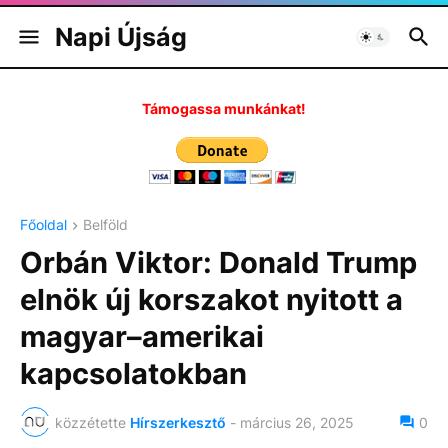
Napi Újság
Támogassa munkánkat!
Főoldal
Belföld
Orbán Viktor: Donald Trump
elnök új korszakot nyitott a
magyar–amerikai
kapcsolatokban
közzétette
Hírszerkesztő
-
március 26, 2025
0