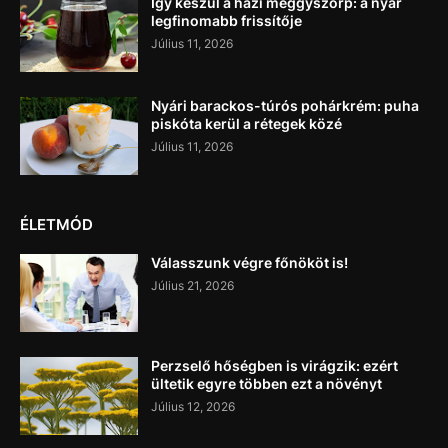
Így készül a házi meggyszörp: a nyár
legfinomabb frissítője
Július 11, 2026
Nyári barackos-túrós pohárkrém: puha
piskóta kerül a rétegek közé
Július 11, 2026
ÉLETMÓD
Válasszunk végre főnököt is!
Július 21, 2026
Perzselő hőségben is virágzik: ezért
ültetik egyre többen ezt a növényt
Július 12, 2026