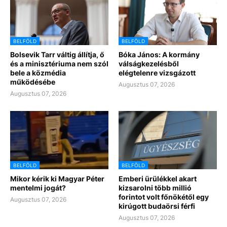
BELFÖLD
BELFÖLD
Bolsevik Tarr váltig állítja, ő
Bóka János: A kormány
és a minisztériuma nem szól
válságkezelésből
bele a közmédia
elégtelenre vizsgázott
működésébe
Augusztus 07, 2026
Augusztus 07, 2026
BELFÖLD
BELFÖLD
Mikor kérik ki Magyar Péter
Emberi ürülékkel akart
mentelmi jogát?
kizsarolni több millió
forintot volt főnökétől egy
Augusztus 07, 2026
kirúgott budaörsi férfi
Augusztus 07, 2026