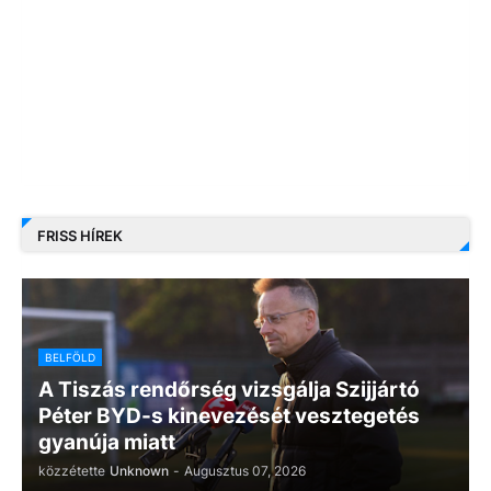
FRISS HÍREK
BELFÖLD
A Tiszás rendőrség vizsgálja Szijjártó
Péter BYD-s kinevezését vesztegetés
gyanúja miatt
közzétette
Unknown
-
Augusztus 07, 2026