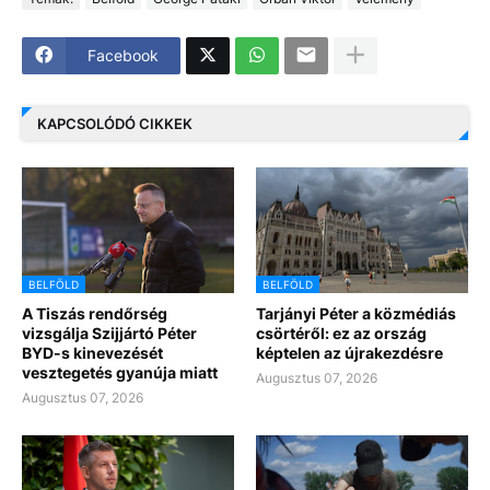
Facebook
KAPCSOLÓDÓ CIKKEK
BELFÖLD
BELFÖLD
A Tiszás rendőrség
Tarjányi Péter a közmédiás
vizsgálja Szijjártó Péter
csörtéről: ez az ország
BYD-s kinevezését
képtelen az újrakezdésre
vesztegetés gyanúja miatt
Augusztus 07, 2026
Augusztus 07, 2026