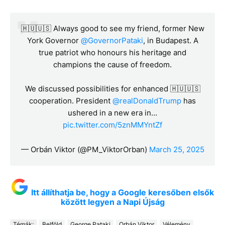
🇭🇺🇺🇸 Always good to see my friend, former New
York Governor
@GovernorPataki
, in Budapest. A
true patriot who honours his heritage and
champions the cause of freedom.
We discussed possibilities for enhanced 🇭🇺🇺🇸
cooperation. President
@realDonaldTrump
has
ushered in a new era in…
pic.twitter.com/5znMMYntZf
— Orbán Viktor (@PM_ViktorOrban)
March 25, 2025
Itt állíthatja be, hogy a Google keresőben elsők
között legyen a Napi Újság
Témák:
Belföld
George Pataki
Orbán Viktor
Vélemény