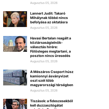
Augusztus 05, 2026
Lannert Judit: Takaró
Mihálynak többé nincs
befolyása az oktatásra
Augusztus 05, 2026
Havasi Bertalan reagált a
köztársaságielnök-
választás hírére:
Fölösleges megtartani, a
poszton nincs üresedés
Augusztus 05, 2026
A Mészáros Csoport húsz
kamionnyi ásványvizet
oszt szét több
magyarországi térségben
Augusztus 05, 2026
Tiszások: a fideszesekből
kell duzzasztógátat