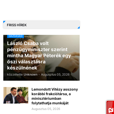
FRISS HÍREK
GAZDASÁG
László Csaba volt
pénzügyminiszter szerint
mintha Magyar Péterék egy
őszi választásra
készülnének
közzétette
Unknown
-
Augusztus 05, 2026
Lemondott Vitézy asszony
korábbi frakciótársa, a
minisztériumban
folytathatja munkáját
Augusztus 05, 2026