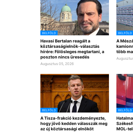
BELFÖLD
BELFÖLD
Havasi Bertalan reagált a
A Mészá
köztársaságielnök-választás
kamionn
hírére: Fölösleges megtartani, a
több ma
poszton nincs üresedés
Augusztus
Augusztus 05, 2026
BELFÖLD
BELFÖLD
A Tisza-frakció kezdeményezte,
Hatalma
hogy jövő kedden válasszák meg
Székesf
az új köztársasági elnököt
MOL-tel