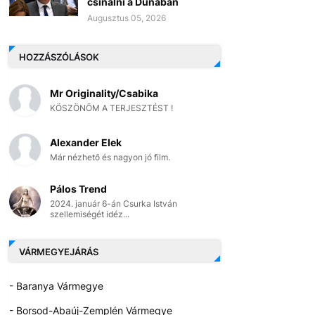
csinálni a Dunában
Augusztus 05, 2026
HOZZÁSZÓLÁSOK
Mr Originality/Csabika
KÖSZÖNÖM A TERJESZTÉST !
Alexander Elek
Már nézhető és nagyon jó film.
Pálos Trend
2024. január 6-án Csurka István
szellemiségét idéz...
VÁRMEGYEJÁRÁS
- Baranya Vármegye
- Borsod-Abaúj-Zemplén Vármegye