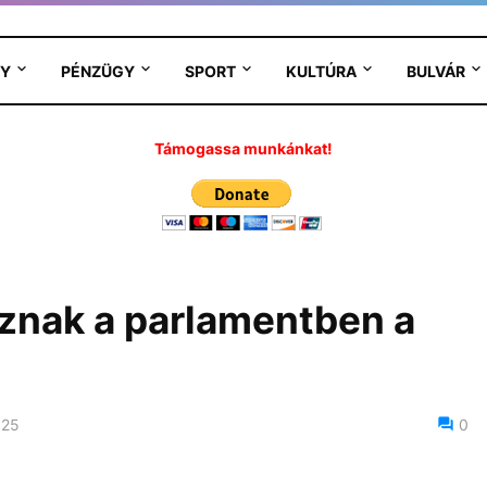
Y
PÉNZÜGY
SPORT
KULTÚRA
BULVÁR
Támogassa munkánkat!
znak a parlamentben a
025
0