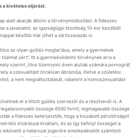
a kivételes eljárást.
nap alatt akarják áttolni a törvénymódosítást. A fideszes
be a javaslatot, az igazságügyi bizottság 10-kor kezdődő
 nappal később már jöhet a zárószavazás is.
6
„tilos az olyan gyűlés megtartása, amely a gyermekek
ilalmat sért”. Itt a gyermekvédelmi törvénynek arra a
ely szerint „tilos tizennyolc éven aluliak számára pornográf,
ely a szexualitást öncélúan ábrázolja, illetve a születési
ést, a nem megváltoztatását, valamint a homoszexualitást
vetnek el a tiltott gyűlés szervezői és a résztvevői is. A
g legalacsonyabb összege 6500 forint, legmagasabb összege
ozták a fideszes beterjesztők, hogy a kiszabott pénzbírságot
rtési elzárással kiváltani, és az így befolyt összeget a
az elkövető a határozat jogerőre emelkedésétől számított