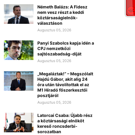
Németh Balázs: A Fidesz
nem vesz részt a keddi
köztársaságielnök-
választáson
Augusztus 05, 2026
Panyi Szabolcs kapja idén a
CPJ nemzetközi
sajtószabadság-díját
Augusztus 05, 2026
„Megaláztak!” – Megszólalt
Hajdú Gábor, akit alig 24
óra után távolítottak el az
M1 Híradó főszerkesztői
posztjáról
Augusztus 05, 2026
Latorcai Csaba: Újabb rész
a köztársasági elnököt
kereső roncsderbi-
sorozatban