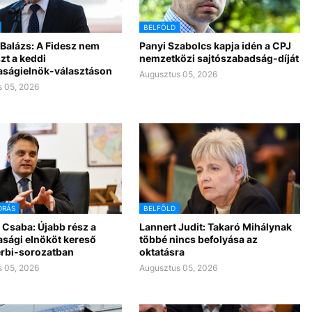
BELFÖLD
Balázs: A Fidesz nem
Panyi Szabolcs kapja idén a CPJ
zt a keddi
nemzetközi sajtószabadság-díját
aságielnök-választáson
Augusztus 05, 2026
 05, 2026
DRÁS
BELFÖLD
 Csaba: Újabb rész a
Lannert Judit: Takaró Mihálynak
asági elnököt kereső
többé nincs befolyása az
rbi-sorozatban
oktatásra
 05, 2026
Augusztus 05, 2026