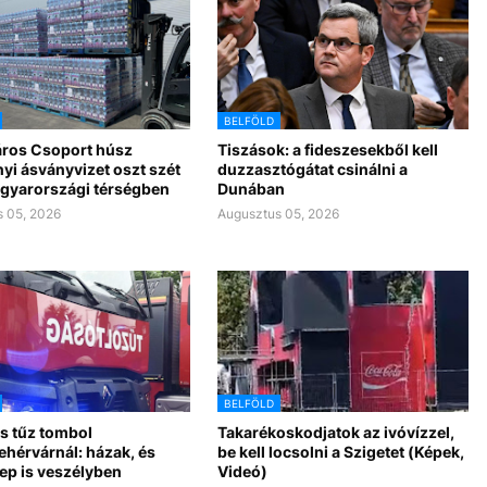
BELFÖLD
ros Csoport húsz
Tiszások: a fideszesekből kell
yi ásványvizet oszt szét
duzzasztógátat csinálni a
gyarországi térségben
Dunában
 05, 2026
Augusztus 05, 2026
BELFÖLD
s tűz tombol
Takarékoskodjatok az ivóvízzel,
ehérvárnál: házak, és
be kell locsolni a Szigetet (Képek,
ep is veszélyben
Videó)