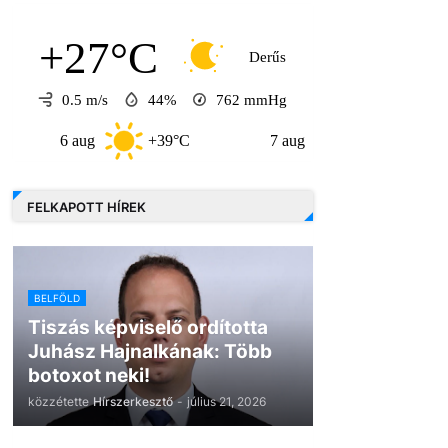
+27°C
Derűs
0.5 m/s
44%
762
mmHg
 aug
+39°C
7 aug
+32°C
8 aug
FELKAPOTT HÍREK
BELFÖLD
Tiszás képviselő ordította
Juhász Hajnalkának: Több
botoxot neki!
közzétette
Hírszerkesztő
-
július 21, 2026