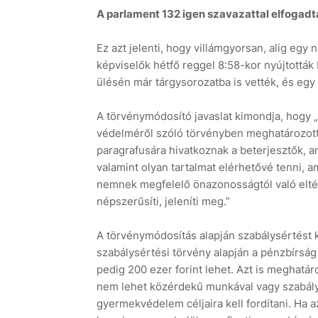
A parlament 132 igen szavazattal elfogadta 
Ez azt jelenti, hogy villámgyorsan, alig egy 
képviselők hétfő reggel 8:58-kor nyújtották 
ülésén már tárgysorozatba is vették, és egy
A törvénymódosító javaslat kimondja, hogy 
védelméről szóló törvényben meghatározott t
paragrafusára hivatkoznak a beterjesztők, am
valamint olyan tartalmat elérhetővé tenni, am
nemnek megfelelő önazonosságtól való eltér
népszerűsíti, jeleníti meg.”
A törvénymódosítás alapján szabálysértést kö
szabálysértési törvény alapján a pénzbírsá
pedig 200 ezer forint lehet. Azt is meghatár
nem lehet közérdekű munkával vagy szabálysé
gyermekvédelem céljaira kell fordítani. Ha 