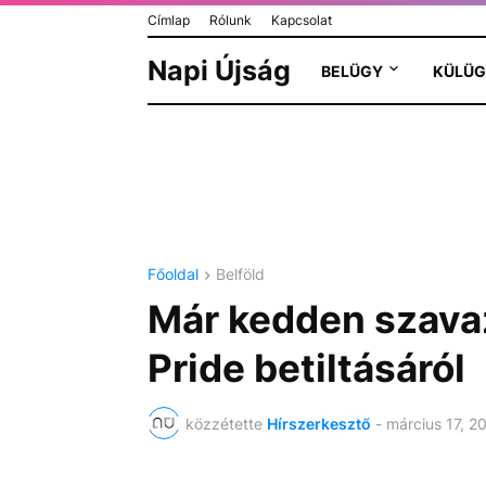
Címlap
Rólunk
Kapcsolat
Napi Újság
BELÜGY
KÜLÜG
Főoldal
Belföld
Már kedden szava
Pride betiltásáról
közzétette
Hírszerkesztő
-
március 17, 2