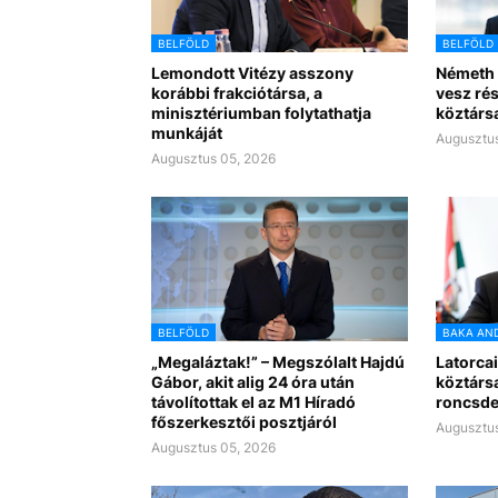
BELFÖLD
BELFÖLD
Lemondott Vitézy asszony
Németh 
korábbi frakciótársa, a
vesz rés
minisztériumban folytathatja
köztárs
munkáját
Augusztus
Augusztus 05, 2026
BELFÖLD
BAKA AN
„Megaláztak!” – Megszólalt Hajdú
Latorcai
Gábor, akit alig 24 óra után
köztárs
távolítottak el az M1 Híradó
roncsde
főszerkesztői posztjáról
Augusztus
Augusztus 05, 2026