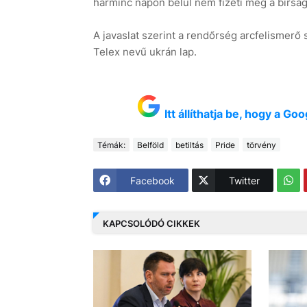
harminc napon belül nem fizeti meg a bírságo
A javaslat szerint a rendőrség arcfelismerő 
Telex nevű ukrán lap.
Itt állíthatja be, hogy a G
Témák:
Belföld
betiltás
Pride
törvény
Facebook
Twitter
KAPCSOLÓDÓ CIKKEK