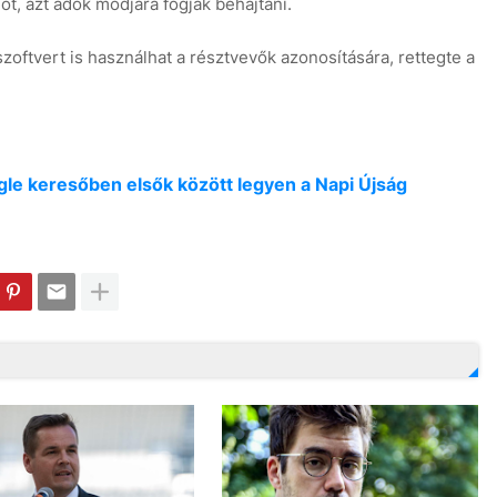
t, azt adók módjára fogják behajtani.
szoftvert is használhat a résztvevők azonosítására, rettegte a
oogle keresőben elsők között legyen a Napi Újság