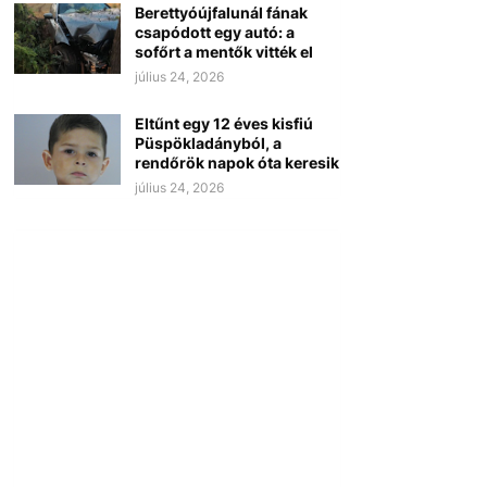
Berettyóújfalunál fának
csapódott egy autó: a
sofőrt a mentők vitték el
július 24, 2026
Eltűnt egy 12 éves kisfiú
Püspökladányból, a
rendőrök napok óta keresik
július 24, 2026