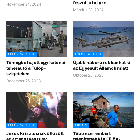
feszült a helyzet
November 24, 2024
Március 28, 2024
FÜLÖP-SZIGETEK
FÜLÖP-SZIGETEK
Tömegbe hajott egy katonai
Újabb háború robbanhat ki
teherautó a Fülöp-
az Egyesült Államok miatt
szigeteken
Október 26, 2023
December 25, 2023
FÜLÖP-SZIGETEK
CIKLON
Jézus Krisztusnak öltözött
Több ezer embert
egy transzvesztita:
telepítettek ki a Fülöp-