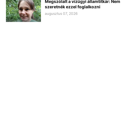
Megszólalt a vízügyi államtitkár: Nem
szeretnék ezzel foglalkozni
augusztus 07, 2026