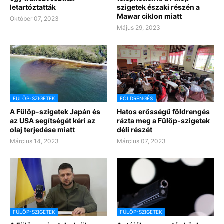
letartóztatták
szigetek északi részén a
Mawar ciklon miatt
Október 07, 2023
Május 29, 2023
FÜLÖP-SZIGETEK
FÖLDRENGÉS
A Fülöp-szigetek Japán és
Hatos erősségű földrengés
az USA segítségét kéri az
rázta meg a Fülöp-szigetek
olaj terjedése miatt
déli részét
Március 14, 2023
Március 07, 2023
FÜLÖP-SZIGETEK
FÜLÖP-SZIGETEK