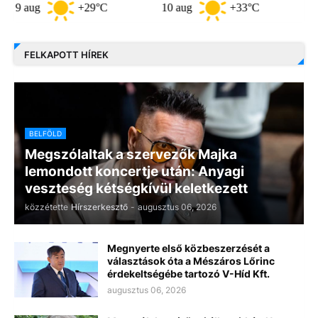
ug
+29°C
10 aug
+33°C
11 aug
FELKAPOTT HÍREK
BELFÖLD
Megszólaltak a szervezők Majka
lemondott koncertje után: Anyagi
veszteség kétségkívül keletkezett
közzétette
Hírszerkesztő
-
augusztus 06, 2026
Megnyerte első közbeszerzését a
választások óta a Mészáros Lőrinc
érdekeltségébe tartozó V-Híd Kft.
augusztus 06, 2026