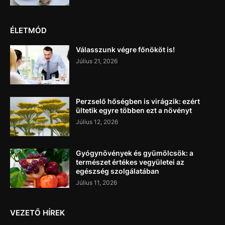
ÉLETMÓD
Válasszunk végre főnököt is!
Július 21, 2026
Perzselő hőségben is virágzik: ezért
ültetik egyre többen ezt a növényt
Július 12, 2026
Gyógynövények és gyümölcsök: a
természet értékes vegyületei az
egészség szolgálatában
Július 11, 2026
VEZETŐ HÍREK