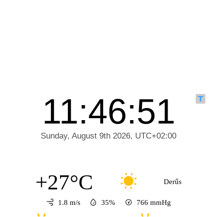
+27°C
Derűs
1.8 m/s
35%
766
mmHg