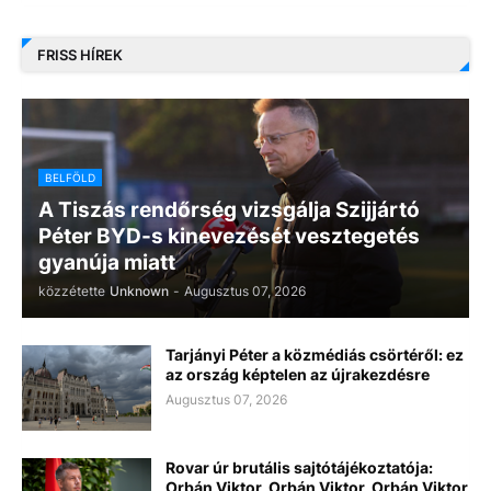
FRISS HÍREK
BELFÖLD
A Tiszás rendőrség vizsgálja Szijjártó
Péter BYD-s kinevezését vesztegetés
gyanúja miatt
közzétette
Unknown
-
Augusztus 07, 2026
Tarjányi Péter a közmédiás csörtéről: ez
az ország képtelen az újrakezdésre
Augusztus 07, 2026
Rovar úr brutális sajtótájékoztatója:
Orbán Viktor, Orbán Viktor, Orbán Viktor