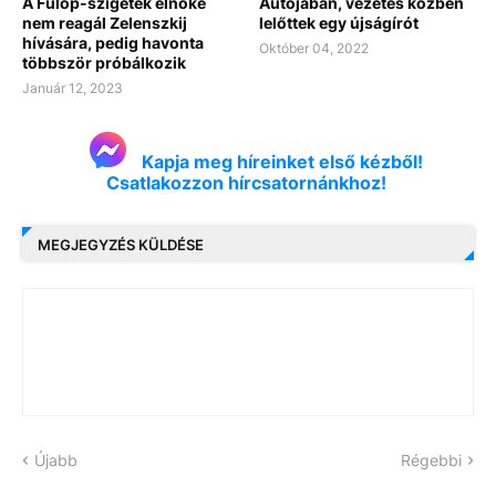
A Fülöp-szigetek elnöke
Autójában, vezetés közben
nem reagál Zelenszkij
lelőttek egy újságírót
hívására, pedig havonta
Október 04, 2022
többször próbálkozik
Január 12, 2023
Kapja meg híreinket első kézből!
Csatlakozzon hírcsatornánkhoz!
MEGJEGYZÉS KÜLDÉSE
Újabb
Régebbi