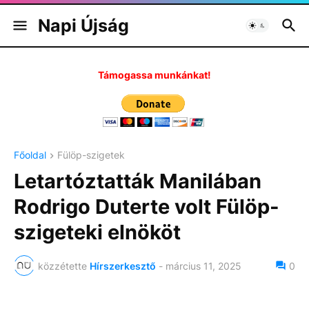
Napi Újság
Támogassa munkánkat!
Főoldal
Fülöp-szigetek
Letartóztatták Manilában
Rodrigo Duterte volt Fülöp-
szigeteki elnököt
közzétette
Hírszerkesztő
-
március 11, 2025
0