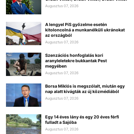
Augusztus 07, 2026
A lengyel PiS győzelme esetén
kitoloncolná a munkanélküli ukránokat
az országból
Augusztus 07, 2026
Szenzációs honfoglalás kori
aranyleletekre bukkantak Pest
megyében
Augusztus 07, 2026
Borsa Miklós is megszólalt, miután egy
nap alatt kivágták az új közmédiából
Augusztus 07, 2026
Egy 14 éves lány és egy 20 éves férfi
fulladt a Sajóba
Augusztus 07, 2026