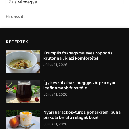
- Zala Vármegye
Hirdess itt
RECEPTEK
Krumplis fokhagymaleves ropogós
krutonnal: igazi komfortétel
Július 11, 2026
Így készül a házi meggyszörp: a nyár
legfinomabb frissítője
Július 11, 2026
Nyári barackos-túrós pohárkrém: puha
piskóta kerül a rétegek közé
Július 11, 2026