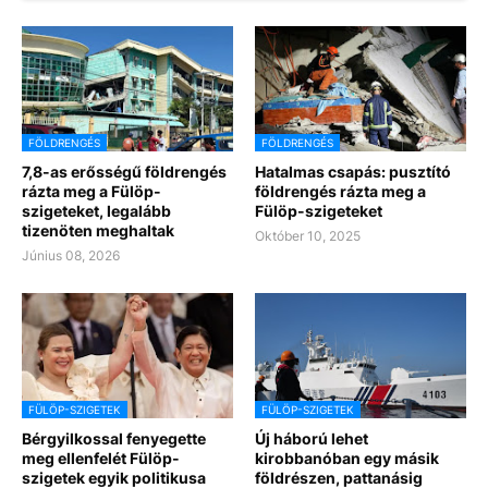
FÖLDRENGÉS
FÖLDRENGÉS
7,8-as erősségű földrengés
Hatalmas csapás: pusztító
rázta meg a Fülöp-
földrengés rázta meg a
szigeteket, legalább
Fülöp-szigeteket
tizenöten meghaltak
Október 10, 2025
Június 08, 2026
FÜLÖP-SZIGETEK
FÜLÖP-SZIGETEK
Bérgyilkossal fenyegette
Új háború lehet
meg ellenfelét Fülöp-
kirobbanóban egy másik
szigetek egyik politikusa
földrészen, pattanásig