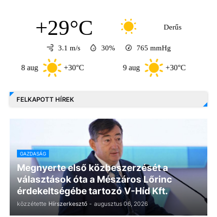
+29°C
Derűs
3.1 m/s
30%
765
mmHg
8 aug
+30°C
9 aug
+30°C
10 au
FELKAPOTT HÍREK
GAZDASÁG
Megnyerte első közbeszerzését a
választások óta a Mészáros Lőrinc
érdekeltségébe tartozó V-Híd Kft.
közzétette
Hírszerkesztő
-
augusztus 06, 2026