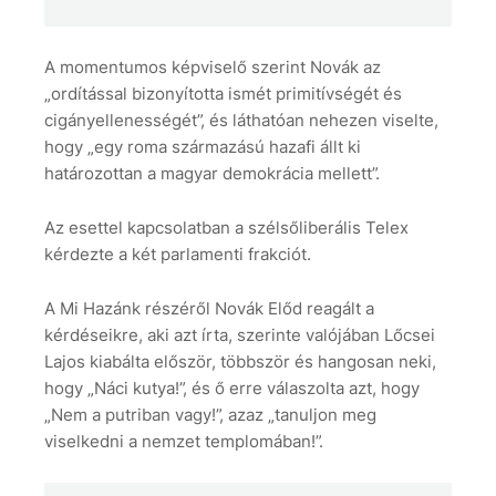
A momentumos képviselő szerint Novák az
„ordítással bizonyította ismét primitívségét és
cigányellenességét”, és láthatóan nehezen viselte,
hogy „egy roma származású hazafi állt ki
határozottan a magyar demokrácia mellett”.
Az esettel kapcsolatban a szélsőliberális Telex
kérdezte a két parlamenti frakciót.
A Mi Hazánk részéről Novák Előd reagált a
kérdéseikre, aki azt írta, szerinte valójában Lőcsei
Lajos kiabálta először, többször és hangosan neki,
hogy „Náci kutya!”, és ő erre válaszolta azt, hogy
„Nem a putriban vagy!”, azaz „tanuljon meg
viselkedni a nemzet templomában!”.