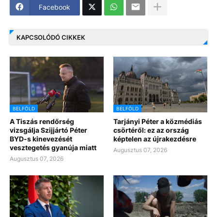
Facebook
KAPCSOLÓDÓ CIKKEK
BELFÖLD
BELFÖLD
A Tiszás rendőrség
Tarjányi Péter a közmédiás
vizsgálja Szijjártó Péter
csörtéről: ez az ország
BYD-s kinevezését
képtelen az újrakezdésre
vesztegetés gyanúja miatt
Augusztus 07, 2026
Augusztus 07, 2026