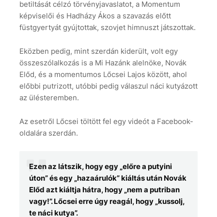
betiltását célzó törvényjavaslatot, a Momentum
képviselői és Hadházy Ákos a szavazás előtt
füstgyertyát gyújtottak, szovjet himnuszt játszottak.
Eközben pedig, mint szerdán kiderült, volt egy
összeszólalkozás is a Mi Hazánk alelnöke, Novák
Előd, és a momentumos Lőcsei Lajos között, ahol
előbbi putrizott, utóbbi pedig válaszul náci kutyázott
az ülésteremben.
Az esetről Lőcsei töltött fel egy videót a Facebook-
oldalára szerdán.
Ezen az látszik, hogy egy „előre a putyini
úton” és egy „hazaárulók” kiáltás után Novák
Előd azt kiáltja hátra, hogy „nem a putriban
vagy!”. Lőcsei erre úgy reagál, hogy „kussolj,
te náci kutya”.