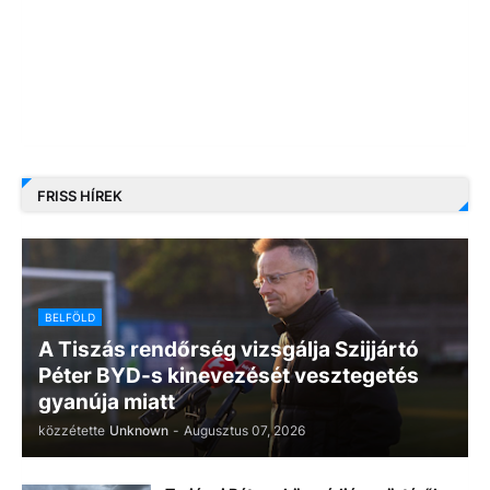
FRISS HÍREK
BELFÖLD
A Tiszás rendőrség vizsgálja Szijjártó
Péter BYD-s kinevezését vesztegetés
gyanúja miatt
közzétette
Unknown
-
Augusztus 07, 2026