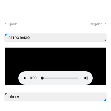
Újabb
Régebbi
RETRO RÁDIÓ
HÍR TV