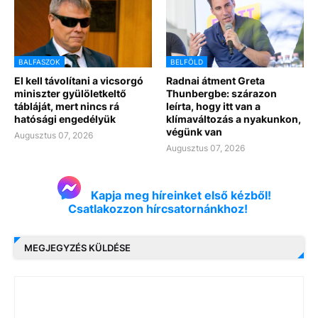
BALFASZOK
BELFÖLD
El kell távolítani a vicsorgó
Radnai átment Greta
miniszter gyülöletkeltő
Thunbergbe: szárazon
tábláját, mert nincs rá
leírta, hogy itt van a
hatósági engedélyük
klímaváltozás a nyakunkon,
végünk van
Augusztus 07, 2026
Augusztus 07, 2026
Kapja meg híreinket első kézből!
Csatlakozzon hírcsatornánkhoz!
MEGJEGYZÉS KÜLDÉSE