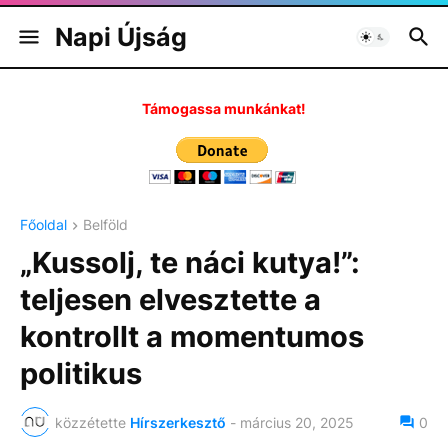
Napi Újság
Támogassa munkánkat!
Főoldal
Belföld
„Kussolj, te náci kutya!”:
teljesen elvesztette a
kontrollt a momentumos
politikus
közzétette
Hírszerkesztő
-
március 20, 2025
0