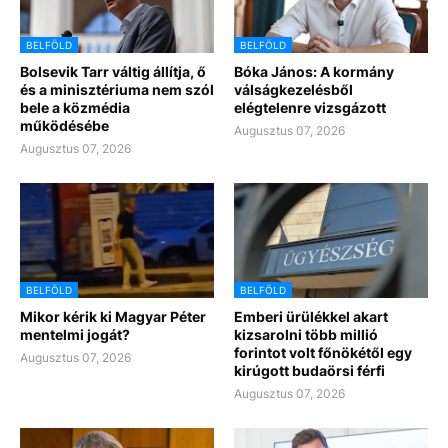
BELFÖLD
BELFÖLD
Bolsevik Tarr váltig állítja, ő
Bóka János: A kormány
és a minisztériuma nem szól
válságkezelésből
bele a közmédia
elégtelenre vizsgázott
működésébe
Augusztus 07, 2026
Augusztus 07, 2026
BELFÖLD
BELFÖLD
Mikor kérik ki Magyar Péter
Emberi ürülékkel akart
mentelmi jogát?
kizsarolni több millió
forintot volt főnökétől egy
Augusztus 07, 2026
kirúgott budaörsi férfi
Augusztus 07, 2026