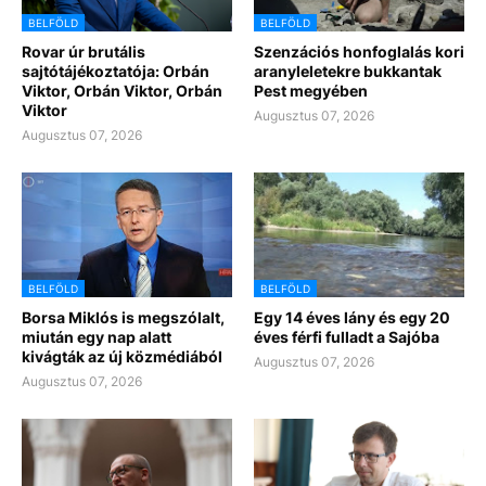
BELFÖLD
BELFÖLD
Rovar úr brutális
Szenzációs honfoglalás kori
sajtótájékoztatója: Orbán
aranyleletekre bukkantak
Viktor, Orbán Viktor, Orbán
Pest megyében
Viktor
Augusztus 07, 2026
Augusztus 07, 2026
BELFÖLD
BELFÖLD
Borsa Miklós is megszólalt,
Egy 14 éves lány és egy 20
miután egy nap alatt
éves férfi fulladt a Sajóba
kivágták az új közmédiából
Augusztus 07, 2026
Augusztus 07, 2026