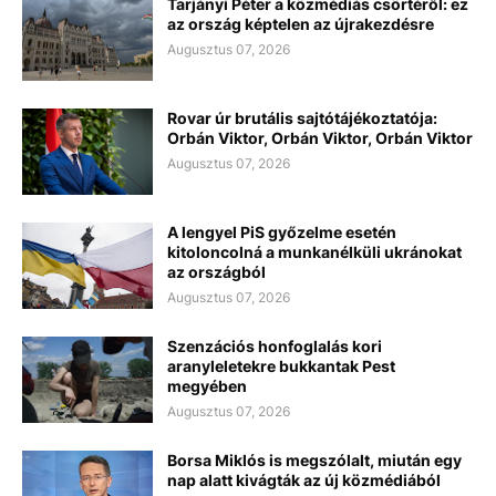
Tarjányi Péter a közmédiás csörtéről: ez
az ország képtelen az újrakezdésre
Augusztus 07, 2026
Rovar úr brutális sajtótájékoztatója:
Orbán Viktor, Orbán Viktor, Orbán Viktor
Augusztus 07, 2026
A lengyel PiS győzelme esetén
kitoloncolná a munkanélküli ukránokat
az országból
Augusztus 07, 2026
Szenzációs honfoglalás kori
aranyleletekre bukkantak Pest
megyében
Augusztus 07, 2026
Borsa Miklós is megszólalt, miután egy
nap alatt kivágták az új közmédiából