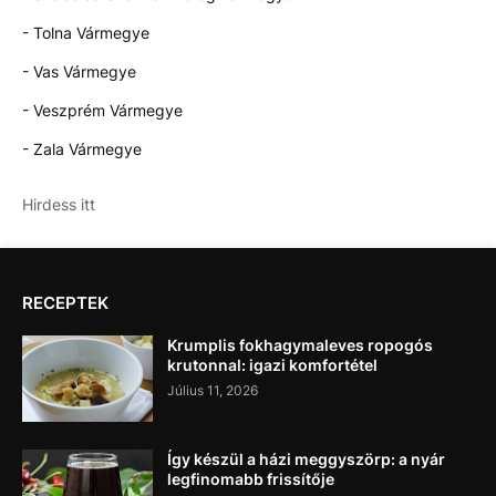
- Tolna Vármegye
- Vas Vármegye
- Veszprém Vármegye
- Zala Vármegye
Hirdess itt
RECEPTEK
Krumplis fokhagymaleves ropogós
krutonnal: igazi komfortétel
Július 11, 2026
Így készül a házi meggyszörp: a nyár
legfinomabb frissítője