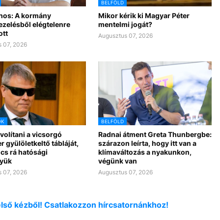
BELFÖLD
nos: A kormány
Mikor kérik ki Magyar Péter
ezelésből elégtelenre
mentelmi jogát?
ott
Augusztus 07, 2026
 07, 2026
OK
BELFÖLD
ávolítani a vicsorgó
Radnai átment Greta Thunbergbe:
r gyülöletkeltő tábláját,
szárazon leírta, hogy itt van a
cs rá hatósági
klímaváltozás a nyakunkon,
yük
végünk van
 07, 2026
Augusztus 07, 2026
első kézből! Csatlakozzon hírcsatornánkhoz!