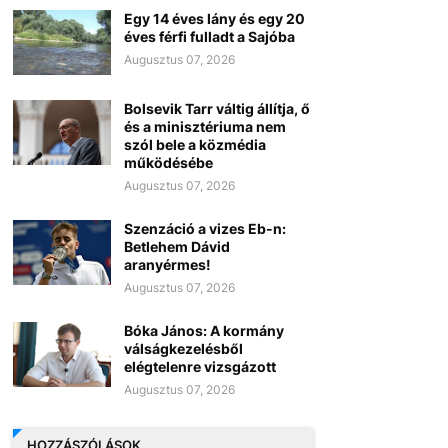
Egy 14 éves lány és egy 20
éves férfi fulladt a Sajóba
Augusztus 07, 2026
Bolsevik Tarr váltig állítja, ő
és a minisztériuma nem
szól bele a közmédia
működésébe
Augusztus 07, 2026
Szenzáció a vizes Eb-n:
Betlehem Dávid
aranyérmes!
Augusztus 07, 2026
Bóka János: A kormány
válságkezelésből
elégtelenre vizsgázott
Augusztus 07, 2026
HOZZÁSZÓLÁSOK