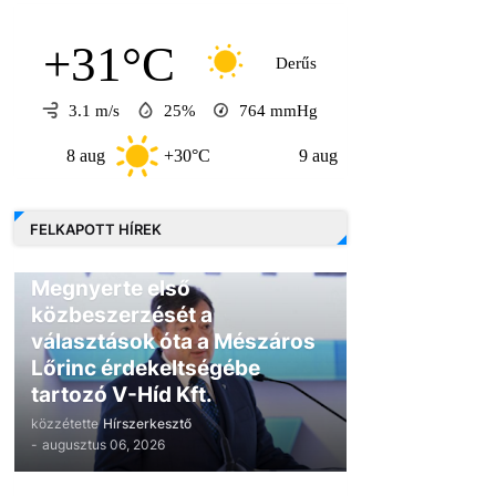
+31°C
Derűs
3.1 m/s
25%
764
mmHg
 aug
+30°C
9 aug
+30°C
10 aug
FELKAPOTT HÍREK
GAZDASÁG
Megnyerte első
közbeszerzését a
választások óta a Mészáros
Lőrinc érdekeltségébe
tartozó V-Híd Kft.
közzétette
Hírszerkesztő
-
augusztus 06, 2026