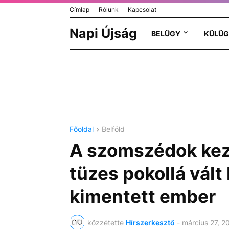
Címlap
Rólunk
Kapcsolat
Napi Újság
BELÜGY
KÜLÜG
Főoldal
Belföld
A szomszédok keze
tüzes pokollá vál
kimentett ember
közzétette
Hírszerkesztő
-
március 27, 2