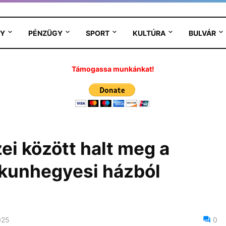
Y
PÉNZÜGY
SPORT
KULTÚRA
BULVÁR
Támogassa munkánkat!
i között halt meg a
t kunhegyesi házból
025
0