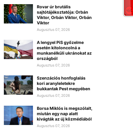
Rovar úr brutális
sajtótájékoztatója: Orbán
Viktor, Orbán Viktor, Orbán
Viktor
Augusztus 07, 2026
A lengyel PiS győzelme
esetén kitoloncolná a
munkanélküli ukránokat az
országból
Augusztus 07, 2026
Szenzációs honfoglalás
kori aranyleletekre
bukkantak Pest megyében
Augusztus 07, 2026
Borsa Miklós is megszólalt,
miután egy nap alatt
kivágták az új közmédiából
Augusztus 07, 2026