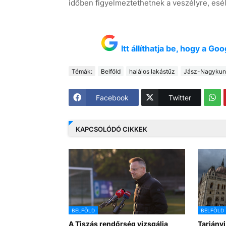
időben figyelmeztethetnek a veszélyre, esé
Itt állíthatja be, hogy a G
Témák:
Belföld
halálos lakástűz
Jász-Nagykun
Facebook
Twitter
KAPCSOLÓDÓ CIKKEK
BELFÖLD
BELFÖLD
A Tiszás rendőrség vizsgálja
Tarjányi