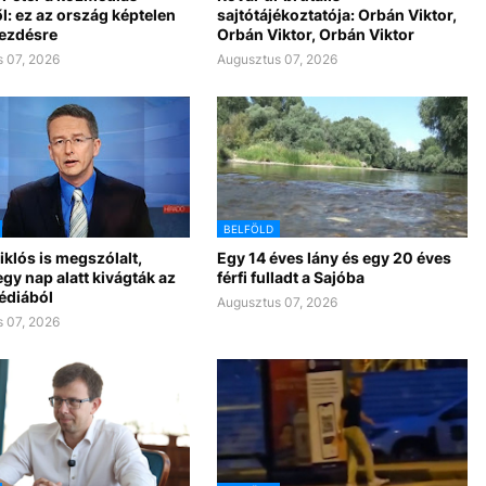
l: ez az ország képtelen
sajtótájékoztatója: Orbán Viktor,
kezdésre
Orbán Viktor, Orbán Viktor
 07, 2026
Augusztus 07, 2026
BELFÖLD
klós is megszólalt,
Egy 14 éves lány és egy 20 éves
gy nap alatt kivágták az
férfi fulladt a Sajóba
édiából
Augusztus 07, 2026
 07, 2026