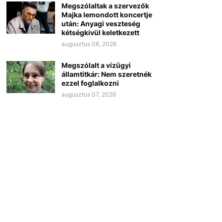
Megszólaltak a szervezők
Majka lemondott koncertje
után: Anyagi veszteség
kétségkívül keletkezett
augusztus 06, 2026
Megszólalt a vízügyi
államtitkár: Nem szeretnék
ezzel foglalkozni
augusztus 07, 2026