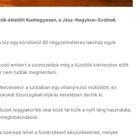
örtök délelőtt Kunhegyesen, a Jász-Nagykun-Szolnok
a tűz egy körülbelül 60 négyzetméteres lakóház egyik
8
zkodó embert a szomszédok még a tűzoltók kiérkezése előtt
már nem tudták megmenteni.
etkezésekor a szobában egy villanyrezsó működött, ez
 okokat tűzvizsgálati eljárás keretében derítik ki.
üzek leggyakoribb okai közé tartozik a nyílt láng használata,
s meghibásodások.
s szerepe lehet a füstérzékelő készülékeknek, melyek