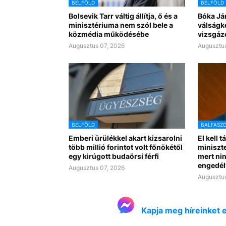
BELFÖLD
BELFÖLD
Bolsevik Tarr váltig állítja, ő és a
Bóka Já
minisztériuma nem szól bele a
válságk
közmédia működésébe
vizsgáz
Augusztus 07, 2026
Augusztus
BELFÖLD
BALFASZ
Emberi ürülékkel akart kizsarolni
El kell t
több millió forintot volt főnökétől
miniszte
egy kirúgott budaörsi férfi
mert nin
engedél
Augusztus 07, 2026
Augusztus
Kapja meg híreinket 