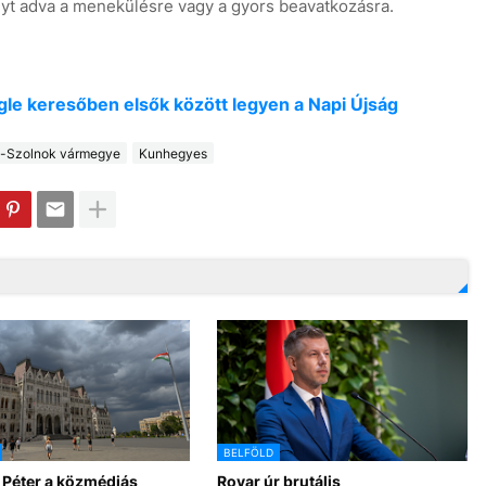
lyt adva a menekülésre vagy a gyors beavatkozásra.
oogle keresőben elsők között legyen a Napi Újság
-Szolnok vármegye
Kunhegyes
BELFÖLD
 Péter a közmédiás
Rovar úr brutális