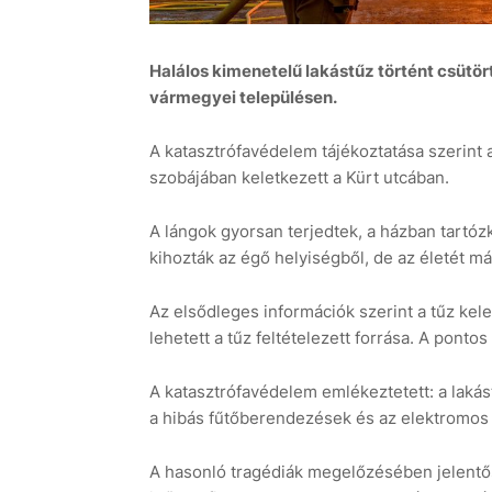
Halálos kimenetelű lakástűz történt csüt
vármegyei településen.
A katasztrófavédelem tájékoztatása szerint 
szobájában keletkezett a Kürt utcában.
A lángok gyorsan terjedtek, a házban tartó
kihozták az égő helyiségből, de az életét 
Az elsődleges információk szerint a tűz kel
lehetett a tűz feltételezett forrása. A pontos
A katasztrófavédelem emlékeztetett: a lakást
a hibás fűtőberendezések és az elektromo
A hasonló tragédiák megelőzésében jelentő