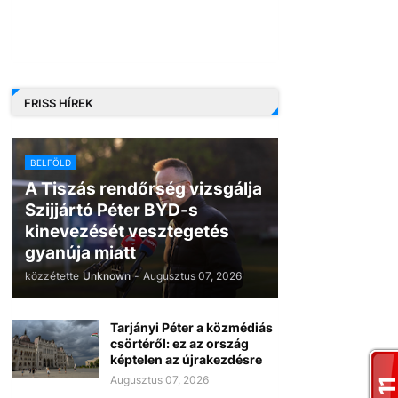
FRISS HÍREK
BELFÖLD
A Tiszás rendőrség vizsgálja
Szijjártó Péter BYD-s
kinevezését vesztegetés
gyanúja miatt
közzétette
Unknown
-
Augusztus 07, 2026
Tarjányi Péter a közmédiás
csörtéről: ez az ország
képtelen az újrakezdésre
Augusztus 07, 2026