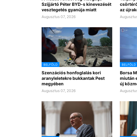
Szijjártó Péter BYD-s kinevezését
csörtérő
vesztegetés gyanúja miatt
az újra
Augusztus 07, 2026
Augusztus
BELFÖLD
BELFÖLD
Szenzációs honfoglalás kori
Borsa Mi
aranyleletekre bukkantak Pest
miután e
megyében
új közm
Augusztus 07, 2026
Augusztus