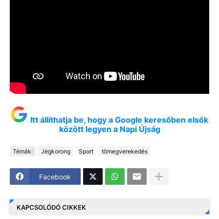
Itt állíthatja be, hogy a Google keresőben elsők
között legyen a Napi Újság
Témák:
Jégkorong
Sport
tömegverekedés
Facebook
KAPCSOLÓDÓ CIKKEK