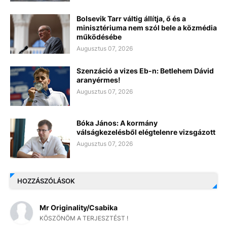
Bolsevik Tarr váltig állítja, ő és a
minisztériuma nem szól bele a közmédia
működésébe
Augusztus 07, 2026
Szenzáció a vizes Eb-n: Betlehem Dávid
aranyérmes!
Augusztus 07, 2026
Bóka János: A kormány
válságkezelésből elégtelenre vizsgázott
Augusztus 07, 2026
HOZZÁSZÓLÁSOK
Mr Originality/Csabika
KÖSZÖNÖM A TERJESZTÉST !