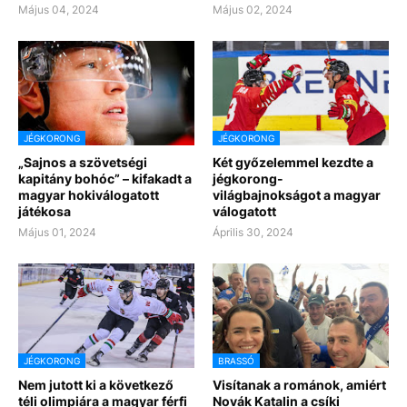
Május 04, 2024
Május 02, 2024
JÉGKORONG
JÉGKORONG
„Sajnos a szövetségi
Két győzelemmel kezdte a
kapitány bohóc” – kifakadt a
jégkorong-
magyar hokiválogatott
világbajnokságot a magyar
játékosa
válogatott
Május 01, 2024
Április 30, 2024
JÉGKORONG
BRASSÓ
Nem jutott ki a következő
Visítanak a románok, amiért
téli olimpiára a magyar férfi
Novák Katalin a csíki