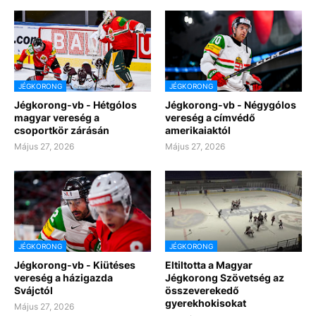
JÉGKORONG
JÉGKORONG
Jégkorong-vb - Hétgólos
Jégkorong-vb - Négygólos
magyar vereség a
vereség a címvédő
csoportkör zárásán
amerikaiaktól
Május 27, 2026
Május 27, 2026
JÉGKORONG
JÉGKORONG
Jégkorong-vb - Kiütéses
Eltiltotta a Magyar
vereség a házigazda
Jégkorong Szövetség az
Svájctól
összeverekedő
gyerekhokisokat
Május 27, 2026