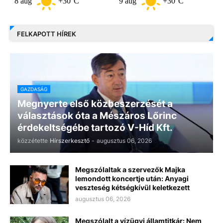
aug
+30°C
9 aug
+30°C
10 aug
FELKAPOTT HÍREK
GAZDASÁG
Megnyerte első közbeszerzését a
választások óta a Mészáros Lőrinc
érdekeltségébe tartozó V-Híd Kft.
közzétette
Hírszerkesztő
-
augusztus 06, 2026
Megszólaltak a szervezők Majka
lemondott koncertje után: Anyagi
veszteség kétségkívül keletkezett
augusztus 06, 2026
Megszólalt a vízügyi államtitkár: Nem