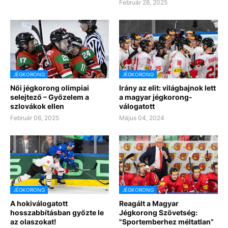
Február 28, 2025
JÉGKORONG
JÉGKORONG
Női jégkorong olimpiai
Irány az elit: világbajnok lett
selejtező – Győzelem a
a magyar jégkorong-
szlovákok ellen
válogatott
Február 06, 2025
Május 04, 2024
JÉGKORONG
JÉGKORONG
A hokiválogatott
Reagált a Magyar
hosszabbításban győzte le
Jégkorong Szövetség:
az olaszokat!
"Sportemberhez méltatlan”