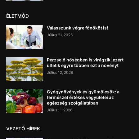
ÉLETMÓD
Válasszunk végre főnököt is!
Július 21, 2026
Perzselő hőségben is virágzik: ezért
ültetik egyre többen ezt a növényt
Július 12, 2026
Gyógynövények és gyümölcsök: a
természet értékes vegyületei az
egészség szolgálatában
Július 11, 2026
VEZETŐ HÍREK