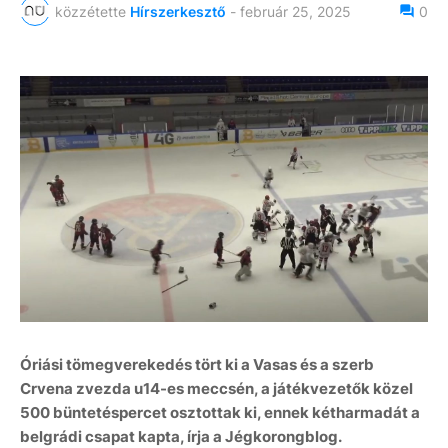
közzétette
Hírszerkesztő
-
február 25, 2025
0
Óriási tömegverekedés tört ki a Vasas és a szerb
Crvena zvezda u14-es meccsén, a játékvezetők közel
500 büntetéspercet osztottak ki, ennek kétharmadát a
belgrádi csapat kapta, írja a Jégkorongblog.