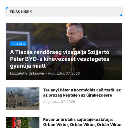
FRISS HÍREK
BELFÖLD
A Tiszás rendőrség vizsgálja Szijjártó
Péter BYD-s kinevezését vesztegetés
gyanúja miatt
közzétette
Unknown
-
Augusztus 07, 2026
Tarjányi Péter a közmédiás csörtéről: ez
az ország képtelen az újrakezdésre
Augusztus 07, 2026
Rovar úr brutális sajtótájékoztatója:
Orbán Viktor, Orbán Viktor, Orbán Viktor