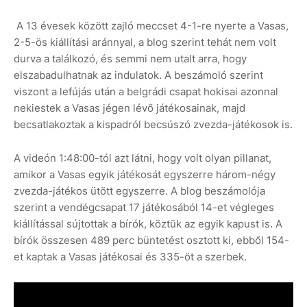
A 13 évesek között zajló meccset 4-1-re nyerte a Vasas,
2-5-ös kiállítási aránnyal, a blog szerint tehát nem volt
durva a találkozó, és semmi nem utalt arra, hogy
elszabadulhatnak az indulatok. A beszámoló szerint
viszont a lefújás után a belgrádi csapat hokisai azonnal
nekiestek a Vasas jégen lévő játékosainak, majd
becsatlakoztak a kispadról becsúszó zvezda-játékosok is.
A videón 1:48:00-tól azt látni, hogy volt olyan pillanat,
amikor a Vasas egyik játékosát egyszerre három-négy
zvezda-játékos ütött egyszerre. A blog beszámolója
szerint a vendégcsapat 17 játékosából 14-et végleges
kiállítással sújtottak a bírók, köztük az egyik kapust is. A
bírók összesen 489 perc büntetést osztott ki, ebből 154-
et kaptak a Vasas játékosai és 335-öt a szerbek.