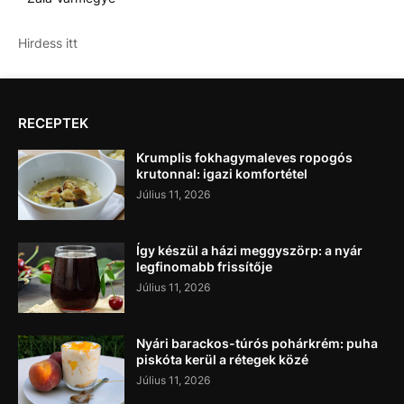
Hirdess itt
RECEPTEK
Krumplis fokhagymaleves ropogós
krutonnal: igazi komfortétel
Július 11, 2026
Így készül a házi meggyszörp: a nyár
legfinomabb frissítője
Július 11, 2026
Nyári barackos-túrós pohárkrém: puha
piskóta kerül a rétegek közé
Július 11, 2026