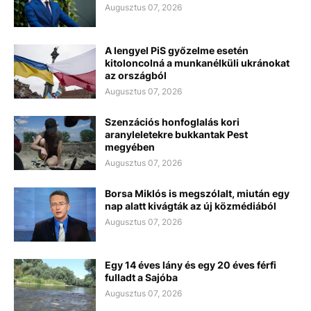
Augusztus 07, 2026
A lengyel PiS győzelme esetén
kitoloncolná a munkanélküli ukránokat
az országból
Augusztus 07, 2026
Szenzációs honfoglalás kori
aranyleletekre bukkantak Pest
megyében
Augusztus 07, 2026
Borsa Miklós is megszólalt, miután egy
nap alatt kivágták az új közmédiából
Augusztus 07, 2026
Egy 14 éves lány és egy 20 éves férfi
fulladt a Sajóba
Augusztus 07, 2026