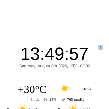
+30°C
Derűs
3 m/s
28%
765
mmHg