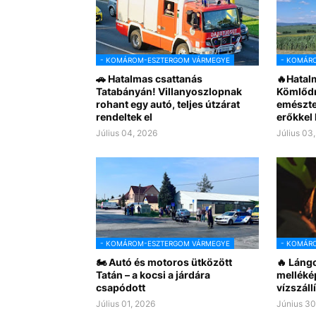
- KOMÁROM-ESZTERGOM VÁRMEGYE
- KOMÁR
🚗 Hatalmas csattanás
🔥Hatal
Tatabányán! Villanyoszlopnak
Kömlődn
rohant egy autó, teljes útzárat
emésztet
rendeltek el
erőkkel
Július 04, 2026
Július 03
- KOMÁROM-ESZTERGOM VÁRMEGYE
- KOMÁR
🏍️ Autó és motoros ütközött
🔥 Lángo
Tatán – a kocsi a járdára
melléké
csapódott
vízszállí
Július 01, 2026
Június 30