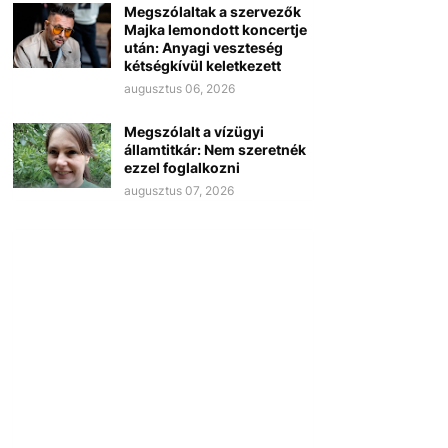
Megszólaltak a szervezők
Majka lemondott koncertje
után: Anyagi veszteség
kétségkívül keletkezett
augusztus 06, 2026
Megszólalt a vízügyi
államtitkár: Nem szeretnék
ezzel foglalkozni
augusztus 07, 2026