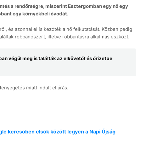
entés a rendőrségre, miszerint Esztergomban egy nő egy
obbant egy környékbeli óvodát.
ől, és azonnal el is kezdték a nő felkutatását. Közben pedig
aláltak robbanószert, illetve robbantásra alkalmas eszközt.
8
an végül meg is találták az elkövetőt és őrizetbe
enyegetés miatt indult eljárás.
oogle keresőben elsők között legyen a Napi Újság