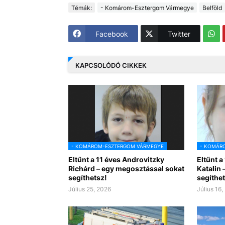
Témák:
- Komárom-Esztergom Vármegye
Belföld
Facebook
Twitter
KAPCSOLÓDÓ CIKKEK
- KOMÁROM-ESZTERGOM VÁRMEGYE
- KOMÁR
Eltűnt a 11 éves Androvitzky
Eltűnt a
Richárd – egy megosztással sokat
Katalin 
segíthetsz!
segíthet
Július 25, 2026
Július 16,