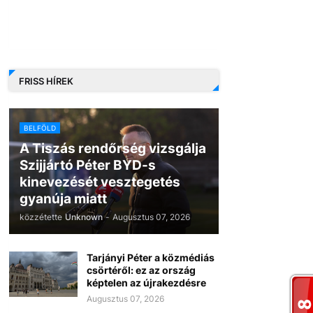
FRISS HÍREK
BELFÖLD
A Tiszás rendőrség vizsgálja
Szijjártó Péter BYD-s
kinevezését vesztegetés
gyanúja miatt
közzétette
Unknown
-
Augusztus 07, 2026
Tarjányi Péter a közmédiás
csörtéről: ez az ország
képtelen az újrakezdésre
Augusztus 07, 2026