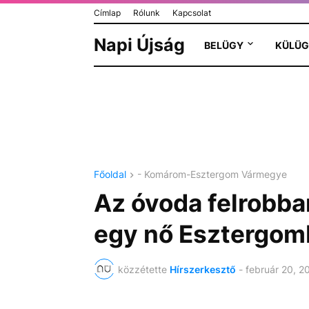
Címlap
Rólunk
Kapcsolat
Napi Újság
BELÜGY
KÜLÜG
Főoldal
- Komárom-Esztergom Vármegye
Az óvoda felrobba
egy nő Esztergom
közzétette
Hírszerkesztő
-
február 20, 2