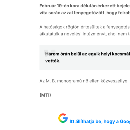
Február 19-én kora délután érkezett bejel
vita során azzal fenyegetőzött, hogy felr
A hatóságok rögtön értesültek a fenyegetésr
átkutatták a nevelési intézményt, ahol nem t
Három órán belül az egyik helyi kocsmáb
vették.
Az M. B. monogramú nő ellen közveszéllyel f
(MTI)
Itt állíthatja be, hogy a G