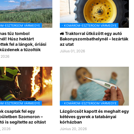
OM-ESZTERGOM VÁRMEGYE
- KOMÁROM-ESZTERGOM VÁRMEGYE
mas tűz tombol
🚜 Traktorral ütközött egy autó
él! Húsz hektárt
Bakonyszombathelynél – lezárták
tek fel a lángok, óriási
az utat
 küzdenek a tűzoltók
Július 01, 2026
, 2026
OM-ESZTERGOM VÁRMEGYE
- KOMÁROM-ESZTERGOM VÁRMEGYE
k csaptak fel egy
Lázgörcsöt kapott és meghalt egy
pületben Szomoron –
kétéves gyerek a tatabányai
tó is segítette az oltást
kórházban
, 2026
Június 20, 2026