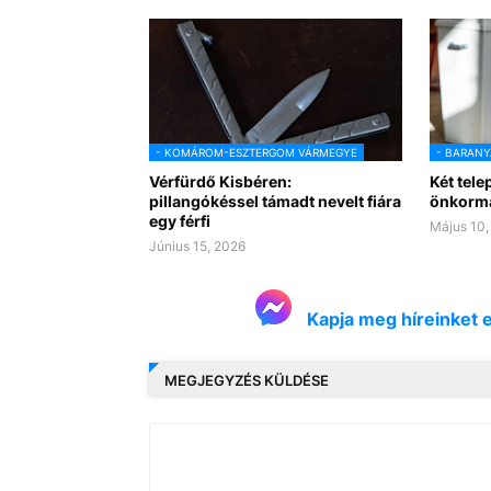
- KOMÁROM-ESZTERGOM VÁRMEGYE
- BARANY
Vérfürdő Kisbéren:
Két tele
pillangókéssel támadt nevelt fiára
önkormá
egy férfi
Május 10,
Június 15, 2026
Kapja meg híreinket 
MEGJEGYZÉS KÜLDÉSE