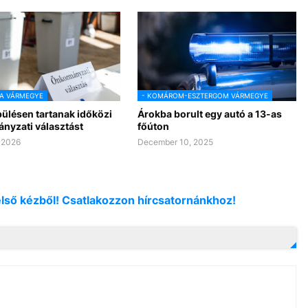
A VÁRMEGYE
- KOMÁROM-ESZTERGOM VÁRMEGYE
pülésen tartanak időközi
Árokba borult egy autó a 13-as
nyzati választást
főúton
 2026
December 10, 2025
első kézből! Csatlakozzon hírcsatornánkhoz!