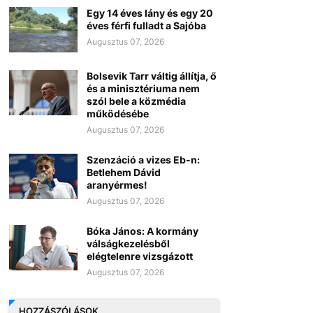
Egy 14 éves lány és egy 20
éves férfi fulladt a Sajóba
Augusztus 07, 2026
Bolsevik Tarr váltig állítja, ő
és a minisztériuma nem
szól bele a közmédia
működésébe
Augusztus 07, 2026
Szenzáció a vizes Eb-n:
Betlehem Dávid
aranyérmes!
Augusztus 07, 2026
Bóka János: A kormány
válságkezelésből
elégtelenre vizsgázott
Augusztus 07, 2026
HOZZÁSZÓLÁSOK