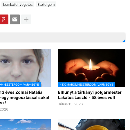
bombafenyegetés
Esztergom
OM-ESZTERGOM VÁRMEGYE
- KOMÁROM-ESZTERGOM VÁRMEGYE
 13 éves Zolnai Natália
Elhunyt a tárkányi polgármester
– egy megosztással sokat
Lakatos László - 58 éves volt
sz!
Július 13, 2026
 2026