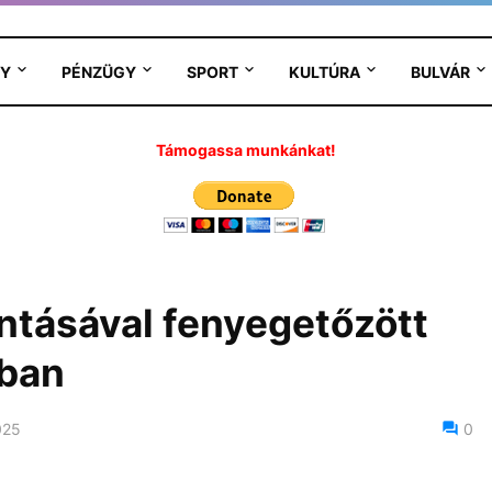
Y
PÉNZÜGY
SPORT
KULTÚRA
BULVÁR
Támogassa munkánkat!
ntásával fenyegetőzött
ban
025
0