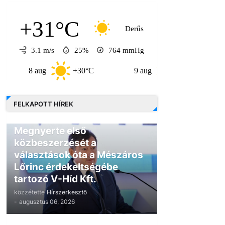
+31°C
Derűs
3.1 m/s
25%
764
mmHg
 aug
+30°C
9 aug
+30°C
10 aug
FELKAPOTT HÍREK
GAZDASÁG
Megnyerte első
közbeszerzését a
választások óta a Mészáros
Lőrinc érdekeltségébe
tartozó V-Híd Kft.
közzétette
Hírszerkesztő
-
augusztus 06, 2026