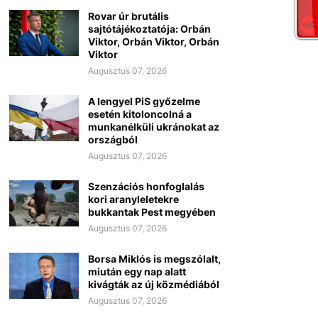
Rovar úr brutális
sajtótájékoztatója: Orbán
Viktor, Orbán Viktor, Orbán
Viktor
Augusztus 07, 2026
A lengyel PiS győzelme
esetén kitoloncolná a
munkanélküli ukránokat az
országból
Augusztus 07, 2026
Szenzációs honfoglalás
kori aranyleletekre
bukkantak Pest megyében
Augusztus 07, 2026
Borsa Miklós is megszólalt,
miután egy nap alatt
kivágták az új közmédiából
Augusztus 07, 2026