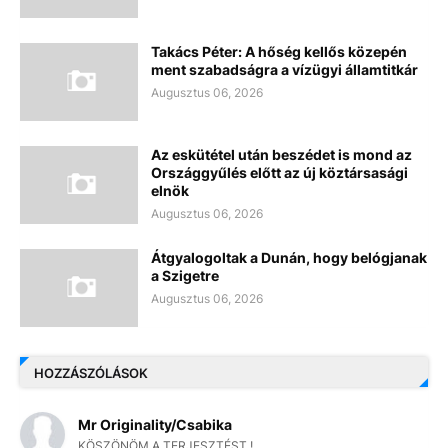
Takács Péter: A hőség kellős közepén
ment szabadságra a vízügyi államtitkár
Augusztus 06, 2026
Az eskütétel után beszédet is mond az
Országgyűlés előtt az új köztársasági
elnök
Augusztus 06, 2026
Átgyalogoltak a Dunán, hogy belógjanak
a Szigetre
Augusztus 06, 2026
HOZZÁSZÓLÁSOK
Mr Originality/Csabika
KÖSZÖNÖM A TERJESZTÉST !