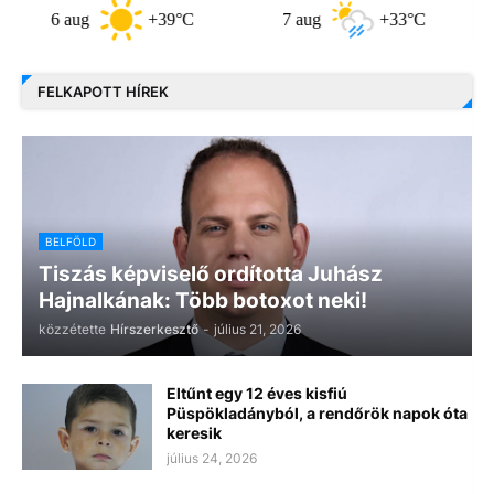
6 aug
+39°C
7 aug
+33°C
8 a
FELKAPOTT HÍREK
BELFÖLD
Tiszás képviselő ordította Juhász
Hajnalkának: Több botoxot neki!
közzétette
Hírszerkesztő
-
július 21, 2026
Eltűnt egy 12 éves kisfiú
Püspökladányból, a rendőrök napok óta
keresik
július 24, 2026