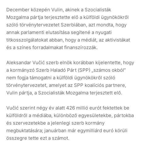
December közepén Vulin, akinek a Szocialisták
Mozgalma pártja terjesztette elő a külföldi ügynökökről
szóló törvénytervezetet Szerbiában, azt mondta, hogy
annak parlamenti elutasítása segítené a nyugati
titkosszolgálatokat abban, hogy a médiát, az aktivistákat
és a színes forradalmakat finanszírozzák.
Aleksandar Vučić szerb elnök korábban kijelentette, hogy
a kormányzó Szerb Haladó Párt (SPP) „számos okból”
nem fogja támogatni a külföldi ügynökökről szóló
törvénytervezetet, amelyet az SPP koalíciós partnere,
Vulin pártja, a Szocialisták Mozgalma terjesztett elő.
Vučić szerint négy év alatt 426 millió eurót fektettek be
külföldről a médiába, különböző egyesületekbe, pártokba
és szervezetekbe a jelenlegi szerb kormány
megbuktatására; januárban már egymilliárd euró körüli
összegre tette ezt a számot.