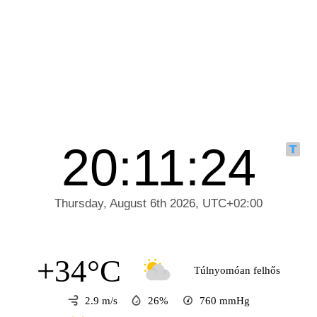
+34°C
Túlnyomóan felhős
2.9 m/s
26%
760
mmHg