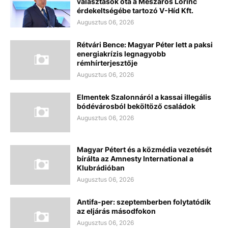
választások óta a Mészáros Lőrinc
érdekeltségébe tartozó V-Híd Kft.
Augusztus 06, 2026
Rétvári Bence: Magyar Péter lett a paksi
energiakrízis legnagyobb
rémhírterjesztője
Augusztus 06, 2026
Elmentek Szalonnáról a kassai illegális
bódévárosból beköltöző családok
Augusztus 06, 2026
Magyar Pétert és a közmédia vezetését
bírálta az Amnesty International a
Klubrádióban
Augusztus 06, 2026
Antifa-per: szeptemberben folytatódik
az eljárás másodfokon
Augusztus 06, 2026