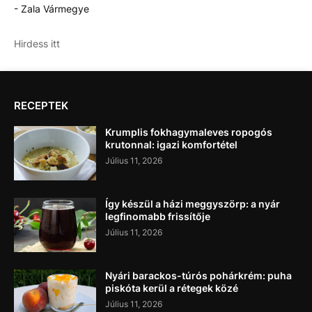
- Zala Vármegye
Hirdess itt
RECEPTEK
Krumplis fokhagymaleves ropogós
krutonnal: igazi komfortétel
Július 11, 2026
Így készül a házi meggyszörp: a nyár
legfinomabb frissítője
Július 11, 2026
Nyári barackos-túrós pohárkrém: puha
piskóta kerül a rétegek közé
Július 11, 2026