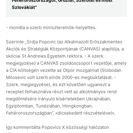
Fehéroroszországot, Grúziát, Szerbiát és most
Szlovákiát”
- mondta a szerb miniszterelnök-helyettes.
Szerinte „Srdja Popovic (az Alkalmazott Erőszakmentes
Akciók és Stratégiák Központjának (CANVAS) alapítója, a
skóciai St Andrews Egyetem rektora. - A szerk.
megjegyzése) a CANVAS zsoldoscsoport vezetője, amely
a CIA költségén vezette az Otpor mozgalmat (Slobodan
Milosevic volt szerb elnök 2000-es megbuktatását. -
Szerk. megjegyzése), és ezt követően ugyanezt a
receptet felhasználva részt vett az alkotmányos rend
megdöntésére irányuló kísérletekben Ukrajnában,
Egyiptomban, Tunéziában, Hongkongban,
Fehéroroszországban”, »dicsekedett részvételével«.
Így kommentálta Popovics X közösségi hálózaton