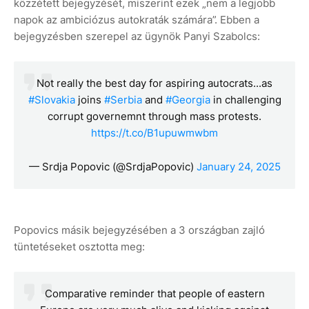
közzétett bejegyzését, miszerint ezek „nem a legjobb
napok az ambiciózus autokraták számára”. Ebben a
bejegyzésben szerepel az ügynök Panyi Szabolcs:
Not really the best day for aspiring autocrats...as
#Slovakia
joins
#Serbia
and
#Georgia
in challenging
corrupt governemnt through mass protests.
https://t.co/B1upuwmwbm
— Srdja Popovic (@SrdjaPopovic)
January 24, 2025
Popovics másik bejegyzésében a 3 országban zajló
tüntetéseket osztotta meg:
Comparative reminder that people of eastern