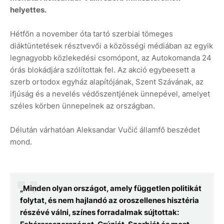
helyettes.
Hétfőn a november óta tartó szerbiai tömeges
diáktüntetések résztvevői a közösségi médiában az egyik
legnagyobb közlekedési csomópont, az Autokomanda 24
órás blokádjára szólítottak fel. Az akció egybeesett a
szerb ortodox egyház alapítójának, Szent Szávának, az
ifjúság és a nevelés védőszentjének ünnepével, amelyet
széles körben ünnepelnek az országban.
Délután várhatóan Aleksandar Vučić államfő beszédet
mond.
„Minden olyan országot, amely független politikát
folytat, és nem hajlandó az oroszellenes hisztéria
részévé válni, színes forradalmak sújtottak: