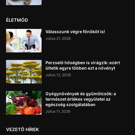
ÉLETMÓD
Válasszunk végre főnököt is!
Július 21, 2026
Perzselő hőségben is virágzik: ezért
ültetik egyre többen ezt a növényt
Július 12, 2026
Gyógynövények és gyümölcsök: a
természet értékes vegyületei az
egészség szolgálatában
Július 11, 2026
VEZETŐ HÍREK