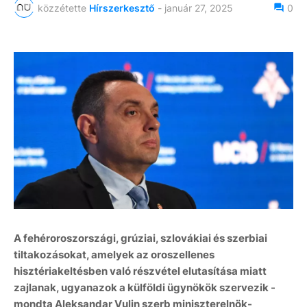
közzétette
Hírszerkesztő
-
január 27, 2025
0
A fehéroroszországi, grúziai, szlovákiai és szerbiai
tiltakozásokat, amelyek az oroszellenes
hisztériakeltésben való részvétel elutasítása miatt
zajlanak, ugyanazok a külföldi ügynökök szervezik -
mondta Aleksandar Vulin szerb miniszterelnök-