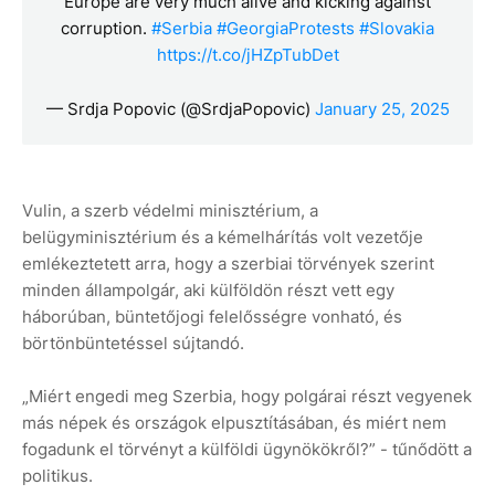
Europe are very much alive and kicking against
corruption.
#Serbia
#GeorgiaProtests
#Slovakia
https://t.co/jHZpTubDet
— Srdja Popovic (@SrdjaPopovic)
January 25, 2025
Vulin, a szerb védelmi minisztérium, a
belügyminisztérium és a kémelhárítás volt vezetője
emlékeztetett arra, hogy a szerbiai törvények szerint
minden állampolgár, aki külföldön részt vett egy
háborúban, büntetőjogi felelősségre vonható, és
börtönbüntetéssel sújtandó.
„Miért engedi meg Szerbia, hogy polgárai részt vegyenek
más népek és országok elpusztításában, és miért nem
fogadunk el törvényt a külföldi ügynökökről?” - tűnődött a
politikus.