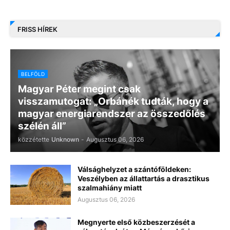
FRISS HÍREK
BELFÖLD
Magyar Péter megint csak
visszamutogat: „Orbánék tudták, hogy a
magyar energiarendszer az összedőlés
szélén áll”
közzétette
Unknown
-
Augusztus 06, 2026
Válsághelyzet a szántóföldeken:
Veszélyben az állattartás a drasztikus
szalmahiány miatt
Augusztus 06, 2026
Megnyerte első közbeszerzését a