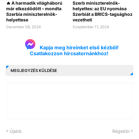
🔥 A harmadik világháború
Szerb miniszterelnök-
már elkezdődött – mondta
helyettes: az EU nyomása
Szerbia miniszterelnök-
Szerbiát a BRICS-tagsághoz
helyettese
vezetheti
December 08, 2024
Szeptember 11, 2024
Kapja meg híreinket első kézből!
Csatlakozzon hírcsatornánkhoz!
MEGJEGYZÉS KÜLDÉSE
Újabb
Régebbi