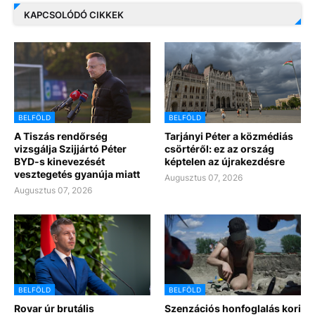
KAPCSOLÓDÓ CIKKEK
BELFÖLD
BELFÖLD
A Tiszás rendőrség
Tarjányi Péter a közmédiás
vizsgálja Szijjártó Péter
csörtéről: ez az ország
BYD-s kinevezését
képtelen az újrakezdésre
vesztegetés gyanúja miatt
Augusztus 07, 2026
Augusztus 07, 2026
BELFÖLD
BELFÖLD
Rovar úr brutális
Szenzációs honfoglalás kori