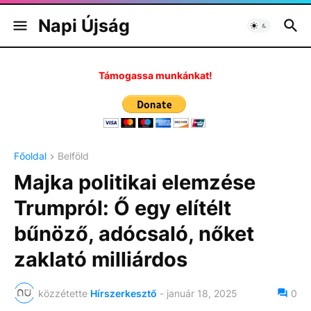
Napi Újság
Támogassa munkánkat!
Főoldal
Belföld
Majka politikai elemzése
Trumpról: Ő egy elítélt
bűnöző, adócsaló, nőket
zaklató milliárdos
közzétette
Hírszerkesztő
-
január 18, 2025
0