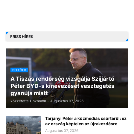
FRISS HÍREK
BELFÖLD
A Tiszás rendőrség vizsgálja Szijjártó
Péter BYD-s kinevezését vesztegetés
gyanúja miatt
közzétette
Unknown
-
Augusztus 07, 2026
Tarjányi Péter a közmédiás csörtéről: ez
az ország képtelen az újrakezdésre
Augusztus 07, 2026