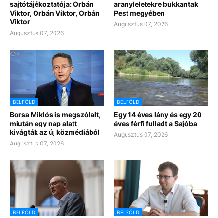
sajtótájékoztatója: Orbán
aranyleletekre bukkantak
Viktor, Orbán Viktor, Orbán
Pest megyében
Viktor
Augusztus 07, 2026
Augusztus 07, 2026
BELFÖLD
BELFÖLD
Borsa Miklós is megszólalt,
Egy 14 éves lány és egy 20
miután egy nap alatt
éves férfi fulladt a Sajóba
kivágták az új közmédiából
Augusztus 07, 2026
Augusztus 07, 2026
BELFÖLD
BELFÖLD