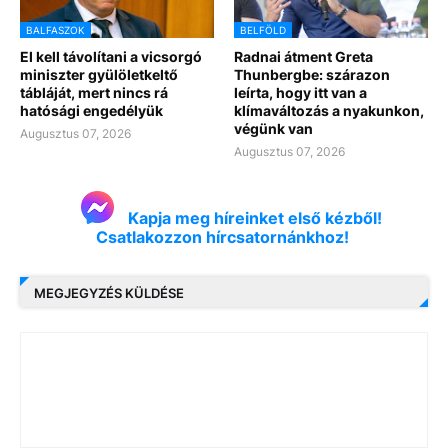
BALFASZOK
BELFÖLD
El kell távolítani a vicsorgó
Radnai átment Greta
miniszter gyülöletkeltő
Thunbergbe: szárazon
tábláját, mert nincs rá
leírta, hogy itt van a
hatósági engedélyük
klímaváltozás a nyakunkon,
végünk van
Augusztus 07, 2026
Augusztus 07, 2026
Kapja meg híreinket első kézből!
Csatlakozzon hírcsatornánkhoz!
MEGJEGYZÉS KÜLDÉSE