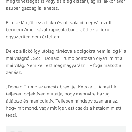
még tehetséges is vagy és elég elszánt, agilis, akkor akár
szuper gazdag is lehetsz.
Erre aztán jött ez a fickó és ott valami megváltozott
bennem Amerikával kapcsolatban… Jött ez a fickó…
egyszerűen nem értettem..
De ez a fickó így utólag ránézve a dolgokra nem is lóg ki a
mai világból. Sőt !! Donald Trump pontosan olyan, mint a
mai világ. Nem kell ezt megmagyarázni” – fogalmazott a
zenész.
„Donald Trump az amcsik brexitje. Kétszer… A mai hír
teljesen objektíven mutatja, hogy mennyire hazug,
átlátszó és manipulatív. Teljesen mindegy számára az,
hogy mit mond, vagy mit ígér, azt csakis a hatalom miatt
teszi.