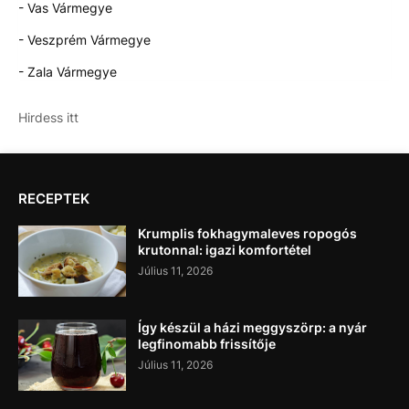
- Vas Vármegye
- Veszprém Vármegye
- Zala Vármegye
Hirdess itt
RECEPTEK
Krumplis fokhagymaleves ropogós
krutonnal: igazi komfortétel
Július 11, 2026
Így készül a házi meggyszörp: a nyár
legfinomabb frissítője
Július 11, 2026