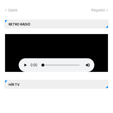
Újabb
Régebbi
RETRO RÁDIÓ
HÍR TV