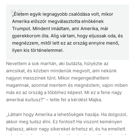
„Életem egyik legnagyobb csalódása volt, mikor
Amerika először megválasztotta elnökének
Trumpot. Mindent imádtam, ami Amerika, már
gyerekkorom óta. Alig vártam, hogy eljussak oda, és
megnézzem, mitől lett ez az ország ennyire menő,
ilyen kis történelemmel.
Nevettem a sok marhán, aki butázta, hülyézte az
amcsikat, és közben mindenük megvolt, ami nekünk
nagyon messzinek tűnt. Mikor megengedhettem
magamnak, azonnal mentem és megnéztem, vajon miben
más ez az ország a többihez képest. Mi ez a fene nagy
amerikai kultusz?” – tette fel a kérdést Majka.
„Láttam hogy Amerika a lehetőségek hazája. Ha dolgozol,
akkor meg tudsz élni. Ez fontos!! Ha viszont keményen
hajtassz, akkor nagy sikereket érhetsz el, és ha emellett