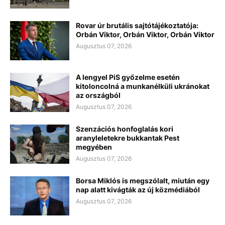
Rovar úr brutális sajtótájékoztatója:
Orbán Viktor, Orbán Viktor, Orbán Viktor
Augusztus 07, 2026
A lengyel PiS győzelme esetén
kitoloncolná a munkanélküli ukránokat
az országból
Augusztus 07, 2026
Szenzációs honfoglalás kori
aranyleletekre bukkantak Pest
megyében
Augusztus 07, 2026
Borsa Miklós is megszólalt, miután egy
nap alatt kivágták az új közmédiából
Augusztus 07, 2026