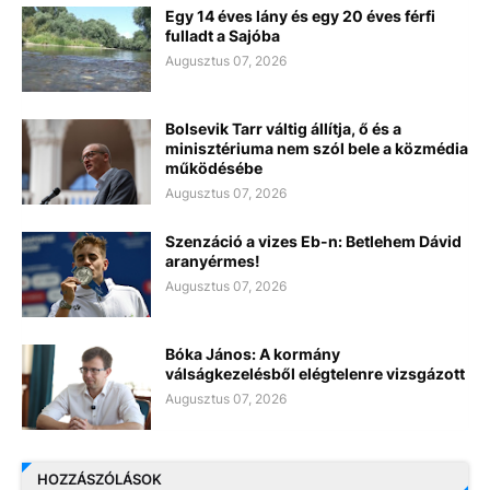
Egy 14 éves lány és egy 20 éves férfi
fulladt a Sajóba
Augusztus 07, 2026
Bolsevik Tarr váltig állítja, ő és a
minisztériuma nem szól bele a közmédia
működésébe
Augusztus 07, 2026
Szenzáció a vizes Eb-n: Betlehem Dávid
aranyérmes!
Augusztus 07, 2026
Bóka János: A kormány
válságkezelésből elégtelenre vizsgázott
Augusztus 07, 2026
HOZZÁSZÓLÁSOK