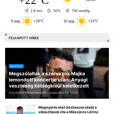
+22°C
2.8 m/s
56%
766
mmHg
9 aug
+29°C
10 aug
+33°C
11 au
FELKAPOTT HÍREK
BELFÖLD
Megszólaltak a szervezők Majka
lemondott koncertje után: Anyagi
veszteség kétségkívül keletkezett
közzétette
Hírszerkesztő
-
augusztus 06, 2026
Megnyerte első közbeszerzését a
választások óta a Mészáros Lőrinc