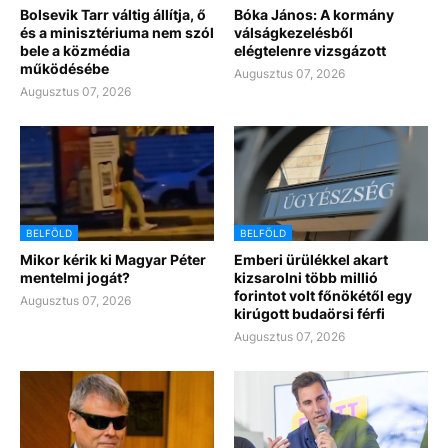
Bolsevik Tarr váltig állítja, ő
Bóka János: A kormány
és a minisztériuma nem szól
válságkezelésből
bele a közmédia
elégtelenre vizsgázott
működésébe
Augusztus 07, 2026
Augusztus 07, 2026
BELFÖLD
BELFÖLD
Mikor kérik ki Magyar Péter
Emberi ürülékkel akart
mentelmi jogát?
kizsarolni több millió
forintot volt főnökétől egy
Augusztus 07, 2026
kirúgott budaörsi férfi
Augusztus 07, 2026