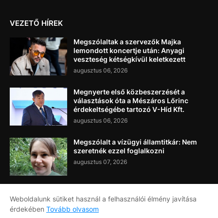
VEZETŐ HÍREK
Megszólaltak a szervezők Majka
lemondott koncertje után: Anyagi
veszteség kétségkívül keletkezett
augusztus 06, 2026
Megnyerte első közbeszerzését a
választások óta a Mészáros Lőrinc
érdekeltségébe tartozó V-Híd Kft.
augusztus 06, 2026
Megszólalt a vízügyi államtitkár: Nem
szeretnék ezzel foglalkozni
augusztus 07, 2026
Weboldalunk sütiket használ a felhasználói élmény javítása
érdekében
Tovább olvasom
Címlap
Rólunk
Kapcsolat