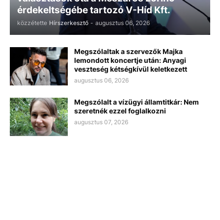
érdekeltségébe tartozó V-Híd Kft.
közzétette
Hírszerkesztő
-
augusztus 06, 2026
Megszólaltak a szervezők Majka
lemondott koncertje után: Anyagi
veszteség kétségkívül keletkezett
augusztus 06, 2026
Megszólalt a vízügyi államtitkár: Nem
szeretnék ezzel foglalkozni
augusztus 07, 2026