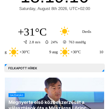
+31°C
Derűs
2.8 m/s
24%
763
mmHg
+30°C
9 aug
+30°C
10 aug
FELKAPOTT HÍREK
GAZDASÁG
Megnyerte első közbeszerzését a
választások óta a Mészáros Lőrinc