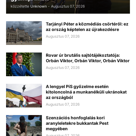
közzétette
Unknown
-
Augusztus 07, 2026
Tarjányi Péter a közmédiás csörtéről: ez
az ország képtelen az újrakezdésre
Augusztus 07, 2026
Rovar úr brutális sajtótájékoztatója:
Orbán Viktor, Orbán Viktor, Orbán Viktor
Augusztus 07, 2026
A lengyel PiS győzelme esetén
kitoloncolná a munkanélküli ukránokat
az országból
Augusztus 07, 2026
Szenzációs honfoglalás kori
aranyleletekre bukkantak Pest
megyében
Augusztus 07, 2026