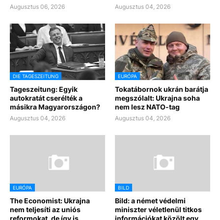
Augusztus 06, 2026
Augusztus 04, 2026
DIE TAGESZEITUNG
EURÓPA
Tageszeitung: Egyik
Tokatábornok ukrán barátja
autokratát cserélték a
megszólalt: Ukrajna soha
másikra Magyarországon?
nem lesz NATO-tag
Augusztus 04, 2026
Augusztus 04, 2026
EURÓPA
BILD
The Economist: Ukrajna
Bild: a német védelmi
nem teljesíti az uniós
miniszter véletlenül titkos
reformokat, de így is
információkat közölt egy