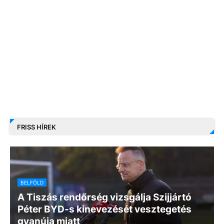
FRISS HÍREK
BELFÖLD
A Tiszás rendőrség vizsgálja Szijjártó
Péter BYD-s kinevezését vesztegetés
gyanúja miatt