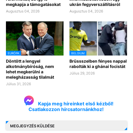
megkapja a támogatásokat
ukrán fegyverszállításról
Augusztus 04, 2026
Augusztus 04, 2026
EURÓPA
BELGIUM
Döntött a lengyel
Brüssszelben fényes nappal
alkotmánybíróság, nem
rabolták ki a ghánai focistát
lehet megkerülni a
Július 29, 2026
melegházasság tilalmát
Július 31, 2026
Kapja meg híreinket első kézből!
Csatlakozzon hírcsatornánkhoz!
MEGJEGYZÉS KÜLDÉSE