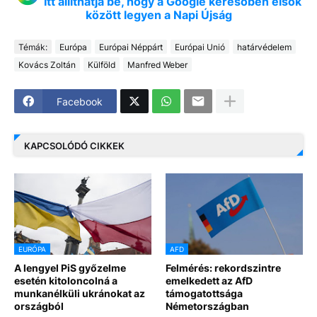
Itt állíthatja be, hogy a Google keresőben elsők
között legyen a Napi Újság
Témák:
Európa
Európai Néppárt
Európai Unió
határvédelem
Kovács Zoltán
Külföld
Manfred Weber
Facebook
KAPCSOLÓDÓ CIKKEK
EURÓPA
AFD
A lengyel PiS győzelme
Felmérés: rekordszintre
esetén kitoloncolná a
emelkedett az AfD
munkanélküli ukránokat az
támogatottsága
országból
Németországban