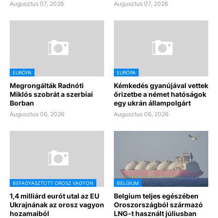
Augusztus 07, 2026
Augusztus 07, 2026
EURÓPA
EURÓPA
Megrongálták Radnóti
Kémkedés gyanújával vettek
Miklós szobrát a szerbiai
őrizetbe a német hatóságok
Borban
egy ukrán állampolgárt
Augusztus 06, 2026
Augusztus 06, 2026
BEFAGYASZTOTT OROSZ VAGYON
BELGIUM
1,4 milliárd eurót utal az EU
Belgium teljes egészében
Ukrajnának az orosz vagyon
Oroszországból származó
hozamaiból
LNG-t használt júliusban