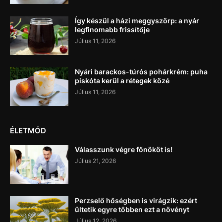
Így készül a házi meggyszörp: a nyár
legfinomabb frissítője
Július 11, 2026
Nyári barackos-túrós pohárkrém: puha
piskóta kerül a rétegek közé
Július 11, 2026
ÉLETMÓD
Válasszunk végre főnököt is!
Július 21, 2026
Perzselő hőségben is virágzik: ezért
ültetik egyre többen ezt a növényt
Július 12, 2026