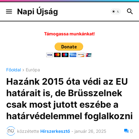
Napi Újság
Támogassa munkánkat!
Főoldal
Európa
Hazánk 2015 óta védi az EU
határait is, de Brüsszelnek
csak most jutott eszébe a
határvédelemmel foglalkozni
közzétette
Hírszerkesztő
-
január 26, 2025
0