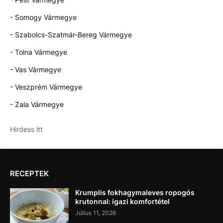
- Somogy Vármegye
- Szabolcs-Szatmár-Bereg Vármegye
- Tolna Vármegye
- Vas Vármegye
- Veszprém Vármegye
- Zala Vármegye
Hirdess itt
RECEPTEK
Krumplis fokhagymaleves ropogós
krutonnal: igazi komfortétel
Július 11, 2026