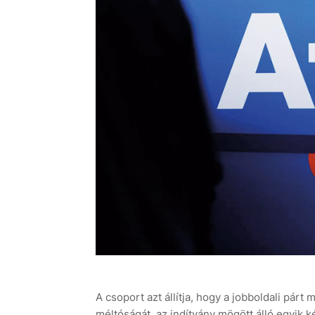
A csoport azt állítja, hogy a jobboldali pá
méltóságát, az indítvány mögött álló egyik 