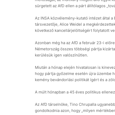
sürgetett az AfD ellen a párt állítólagos „tov
Az INSA közvélemény-kutató intézet által a
társvezetője, Alice Weidel a megkérdezette
következő kancellárjelöltségért folytatott v
Azonban még ha az AfD a február 23-i előreh
Németország összes többségi pártja kizárta, 
kerülésük igen valószínűtlen.
Miután a hónap elején hivatalosan is kineve
hogy pártja győzelme esetén újra üzembe he
kemény bevándorlási politikát ígért és a 
A múlt hónapban a 45 éves politikus ellenezt
Az AfD társelnöke, Tino Chrupalla ugyanebb
gondolkodnia azon, hogy „milyen mértékbe