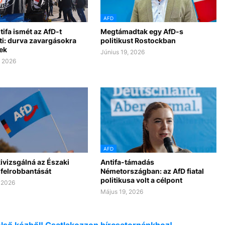
AFD
tifa ismét az AfD-t
Megtámadtak egy AfD-s
ti: durva zavargásokra
politikust Rostockban
ek
Június 19, 2026
, 2026
AFD
ivizsgálná az Északi
Antifa-támadás
 felrobbantását
Németországban: az AfD fiatal
politikusa volt a célpont
 2026
Május 19, 2026
első kézből! Csatlakozzon hírcsatornánkhoz!