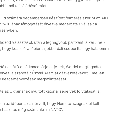
ábbi radikalizálódása” miatt.
 Bild számára decemberben készített felmérés szerint az AfD
k 24%-ának támogatását élvezve megelőzte riválisait a
ersenyben.
ozott választások után a legnagyobb pártként is kerülne ki,
hogy koalícióra lépjen a jobboldali csoporttal, így hatalomra
zték az AfD első kancellárjelöltjének, Weidel megfogadta,
lyezi a szabotált Északi Áramlat gázvezetékeket. Emellett
zöld kezdeményezések megszüntetését.
e az Ukrajnának nyújtott katonai segélyek folytatását is.
en az időben azzal érvelt, hogy Németországnak el kell
n hasznos még számunkra a NATO”.