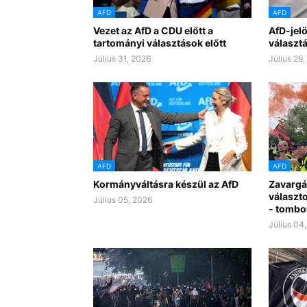
AFD
AFD
Vezet az AfD a CDU előtt a
AfD-jelöl
tartományi választások előtt
választá
Július 31, 2026
Július 29
AFD
AFD
Kormányváltásra készül az AfD
Zavargá
választo
Július 05, 2026
- tombol
Július 04