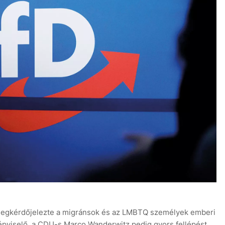
rt megkérdőjelezte a migránsok és az LMBTQ személyek emberi
képviselő, a CDU-s Marco Wanderwitz pedig gyors fellépést