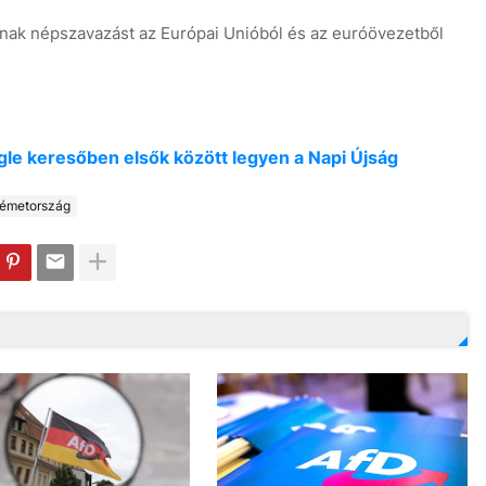
tsanak népszavazást az Európai Unióból és az euróövezetből
oogle keresőben elsők között legyen a Napi Újság
émetország