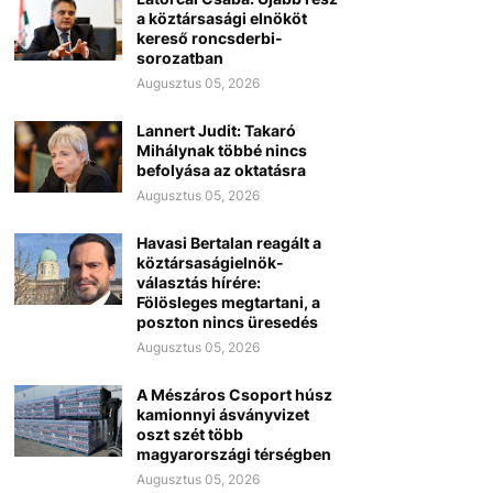
a köztársasági elnököt
kereső roncsderbi-
sorozatban
Augusztus 05, 2026
Lannert Judit: Takaró
Mihálynak többé nincs
befolyása az oktatásra
Augusztus 05, 2026
Havasi Bertalan reagált a
köztársaságielnök-
választás hírére:
Fölösleges megtartani, a
poszton nincs üresedés
Augusztus 05, 2026
A Mészáros Csoport húsz
kamionnyi ásványvizet
oszt szét több
magyarországi térségben
Augusztus 05, 2026