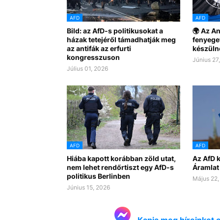
AFD
AFD
Bild: az AfD-s politikusokat a
🌍 Az An
házak tetejéről támadhatják meg
fenyege
az antifák az erfurti
készüln
kongresszuson
Június 27
Július 01, 2026
AFD
AFD
Hiába kapott korábban zöld utat,
Az AfD k
nem lehet rendőrtiszt egy AfD-s
Áramlat
politikus Berlinben
Május 22,
Június 15, 2026
Kapja meg híreinket 