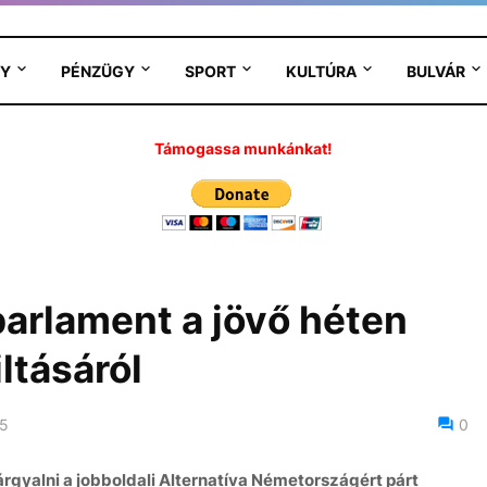
Y
PÉNZÜGY
SPORT
KULTÚRA
BULVÁR
Támogassa munkánkat!
parlament a jövő héten
ltásáról
25
0
rgyalni a jobboldali Alternatíva Németországért párt