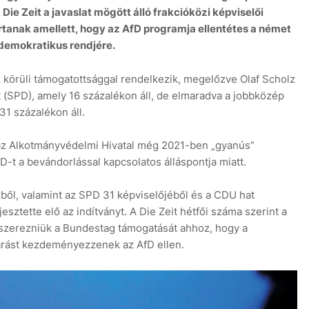
 Die Zeit a javaslat mögött álló frakcióközi képviselői
rtanak amellett, hogy az AfD programja ellentétes a német
 demokratikus rendjére.
k körüli támogatottsággal rendelkezik, megelőzve Olaf Scholz
 (SPD), amely 16 százalékon áll, de elmaradva a jobbközép
1 százalékon áll.
 az Alkotmányvédelmi Hivatal még 2021-ben „gyanús”
-t a bevándorlással kapcsolatos álláspontja miatt.
ből, valamint az SPD 31 képviselőjéből és a CDU hat
sztette elő az indítványt. A Die Zeit hétfői száma szerint a
gszerezniük a Bundestag támogatását ahhoz, hogy a
járást kezdeményezzenek az AfD ellen.