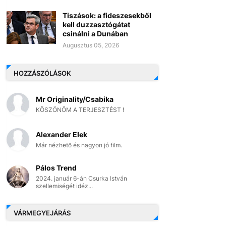
Tiszások: a fideszesekből
kell duzzasztógátat
csinálni a Dunában
Augusztus 05, 2026
HOZZÁSZÓLÁSOK
Mr Originality/Csabika
KÖSZÖNÖM A TERJESZTÉST !
Alexander Elek
Már nézhető és nagyon jó film.
Pálos Trend
2024. január 6-án Csurka István
szellemiségét idéz...
VÁRMEGYEJÁRÁS