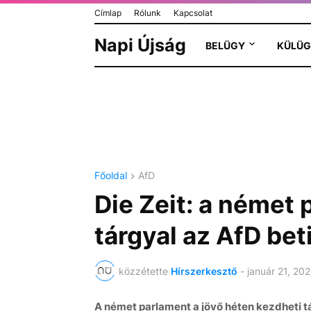
Címlap
Rólunk
Kapcsolat
Napi Újság
BELÜGY
KÜLÜG
Főoldal
AfD
Die Zeit: a német 
tárgyal az AfD beti
közzétette
Hírszerkesztő
-
január 21, 20
A német parlament a jövő héten kezdheti tá