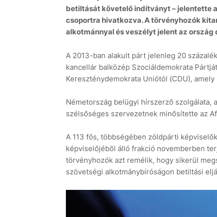
betiltását követelő indítványt – jelentette a
csoportra hivatkozva. A törvényhozók kita
alkotmánnyal és veszélyt jelent az ország
A 2013-ban alakult párt jelenleg 20 százalé
kancellár balközép Szociáldemokrata Pártját
Kereszténydemokrata Uniótól (CDU), amely 3
Németország belügyi hírszerző szolgálata,
szélsőséges szervezetnek minősítette az AfD
A 113 fős, többségében zöldpárti képviselők
képviselőjéből álló frakció novemberben terje
törvényhozók azt remélik, hogy sikerül me
szövetségi alkotmánybíróságon betiltási el