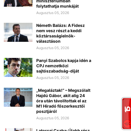
minisztériumban
folytathatja munkáját
Augusztus 05, 2026
Németh Balázs: A Fidesz
nem vesz részt a keddi
köztársaságielnök-
választáson
Augusztus 05, 2026
Panyi Szabolcs kapja idén a
CPJ nemzetközi
sajtószabadság-díját
Augusztus 05, 2026
„Megaláztak!” – Megszólalt
Hajdú Gábor, akit alig 24
óra után távolítottak el az
M1 Híradó főszerkesztői
posztjáról
Augusztus 05, 2026
Latorcai Csaba: Újabb rész