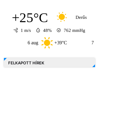
+25°C
Derűs
1 m/s
48%
762
mmHg
6 aug
+39°C
7 aug
+32°C
FELKAPOTT HÍREK