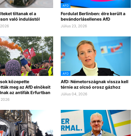
AFD
teket tiltanak el a
Fordulat Berlinben: élre került a
son való indulástól
bevándorlásellenes AfD
, 2026
Július 23, 2026
AFD
sok közepette
AfD: Németországnak vissza kell
tták meg az AfD elnökeit
térnie az olcsó orosz gázhoz
nak az antifák Erfurtban
Július 04, 2026
, 2026