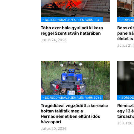
- BORSOD-ABAÚJ-ZEMPLÉN VÁRMEGYE
- BORSO
Több ezer bála gyulladt ki kora
Bosszúbó
reggel Szentistván határában
panelház
életét i
Július 24, 2026
Július 21,
- BORSOD-ABAÚJ-ZEMPLÉN VÁRMEGYE
- BORSO
Tragédiával végződött a keresés:
Rémiszt
holtan találták meg a
egy 13 é
Hernádnémetiben eltűnt idős
társashá
házaspárt
Július 20
Július 20, 2026