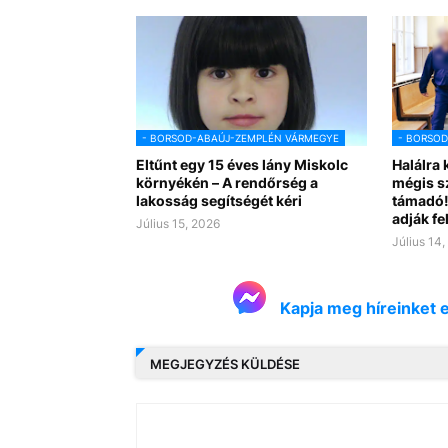
- BORSOD-ABAÚJ-ZEMPLÉN VÁRMEGYE
- BORSO
Eltűnt egy 15 éves lány Miskolc
Halálra 
környékén – A rendőrség a
mégis s
lakosság segítségét kéri
támadó!
adják fe
Július 15, 2026
Július 14
Kapja meg híreinket 
MEGJEGYZÉS KÜLDÉSE