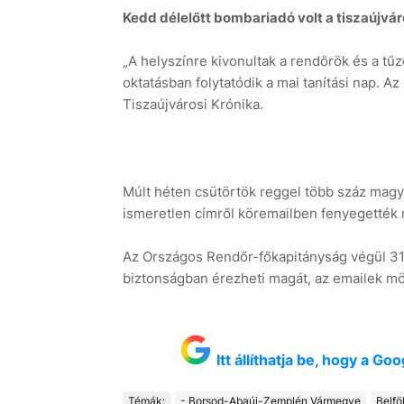
Kedd délelőtt bombariadó volt a tiszaújvá
„A helyszínre kivonultak a rendőrök és a tűzo
oktatásban folytatódik a mai tanítási nap. Az
Tiszaújvárosi Krónika.
Múlt héten csütörtök reggel több száz magya
ismeretlen címről köremailben fenyegették
Az Országos Rendőr-főkapitányság végül 313
biztonságban érezheti magát, az emailek mög
Itt állíthatja be, hogy a G
Témák:
- Borsod-Abaúj-Zemplén Vármegye
Belfö