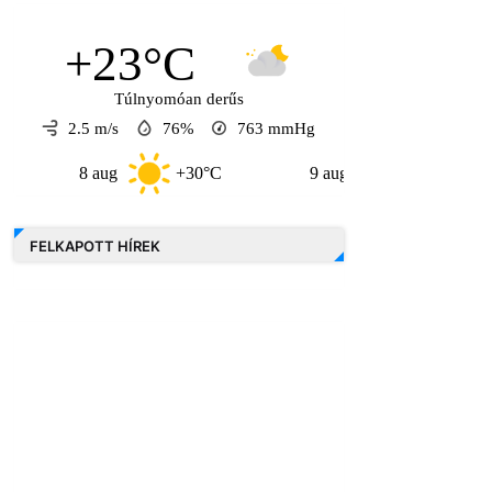
+23°C
Túlnyomóan derűs
2.5 m/s
76%
763
mmHg
8 aug
+30°C
9 aug
+30°C
10 
FELKAPOTT HÍREK