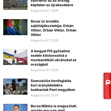
csörtéről: ez az ország
képtelen az újrakezdésre
Augusztus 07, 2026
Rovar úr brutális
sajtótájékoztatója: Orbán
Viktor, Orbán Viktor, Orbán
Viktor
Augusztus 07, 2026
A lengyel PiS győzelme
esetén kitoloncolná a
munkanélküli ukránokat az
országból
Augusztus 07, 2026
Szenzációs honfoglalás
kori aranyleletekre
bukkantak Pest megyében
Augusztus 07, 2026
Borsa Miklós is megszólalt,
miután egy nap alatt