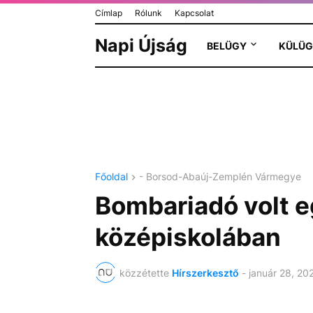
Címlap
Rólunk
Kapcsolat
Napi Újság
BELÜGY
KÜLÜG
Főoldal
- Borsod-Abaúj-Zemplén Vármegye
Bombariadó volt e
középiskolában
közzétette
Hírszerkesztő
-
január 28, 20