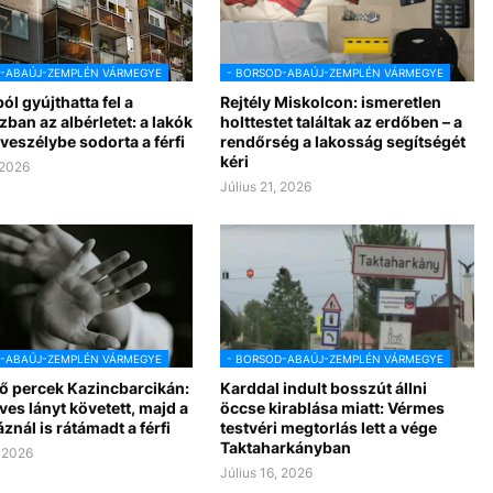
D-ABAÚJ-ZEMPLÉN VÁRMEGYE
- BORSOD-ABAÚJ-ZEMPLÉN VÁRMEGYE
l gyújthatta fel a
Rejtély Miskolcon: ismeretlen
ban az albérletet: a lakók
holttestet találtak az erdőben – a
s veszélybe sodorta a férfi
rendőrség a lakosság segítségét
kéri
 2026
Július 21, 2026
D-ABAÚJ-ZEMPLÉN VÁRMEGYE
- BORSOD-ABAÚJ-ZEMPLÉN VÁRMEGYE
ő percek Kazincbarcikán:
Karddal indult bosszút állni
ves lányt követett, majd a
öccse kirablása miatt: Vérmes
znál is rátámadt a férfi
testvéri megtorlás lett a vége
Taktaharkányban
, 2026
Július 16, 2026