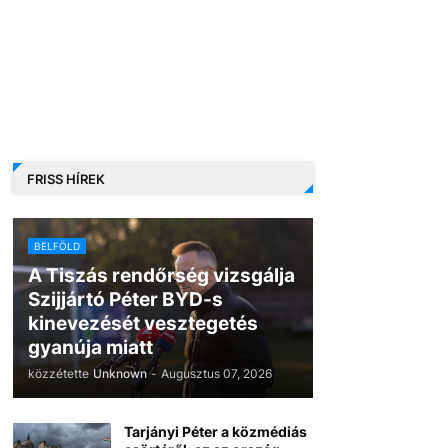
FRISS HÍREK
BELFÖLD
A Tiszás rendőrség vizsgálja
Szijjártó Péter BYD-s
kinevezését vesztegetés
gyanúja miatt
közzétette
Unknown
-
Augusztus 07, 2026
Tarjányi Péter a közmédiás