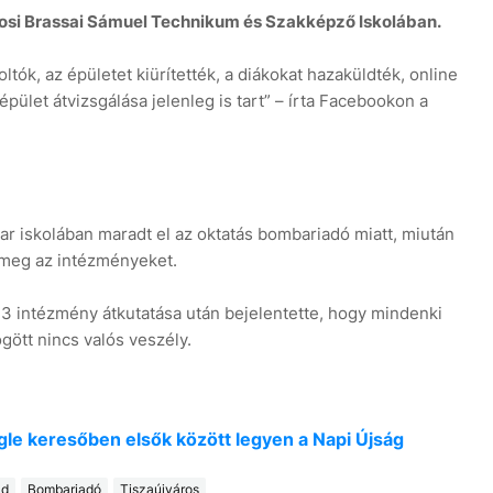
rosi Brassai Sámuel Technikum és Szakképző Iskolában.
ltók, az épületet kiürítették, a diákokat hazaküldték, online
 épület átvizsgálása jelenleg is tart” – írta Facebookon a
r iskolában maradt el az oktatás bombariadó miatt, miután
 meg az intézményeket.
 intézmény átkutatása után bejelentette, hogy mindenki
ött nincs valós veszély.
oogle keresőben elsők között legyen a Napi Újság
ld
Bombariadó
Tiszaújváros