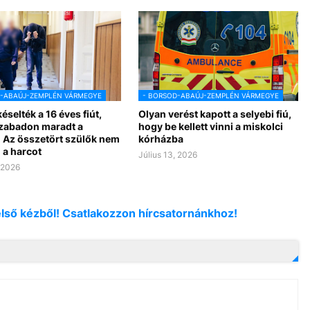
D-ABAÚJ-ZEMPLÉN VÁRMEGYE
- BORSOD-ABAÚJ-ZEMPLÉN VÁRMEGYE
késelték a 16 éves fiút,
Olyan verést kapott a selyebi fiú,
zabadon maradt a
hogy be kellett vinni a miskolci
 Az összetört szülők nem
kórházba
l a harcot
Július 13, 2026
, 2026
első kézből! Csatlakozzon hírcsatornánkhoz!