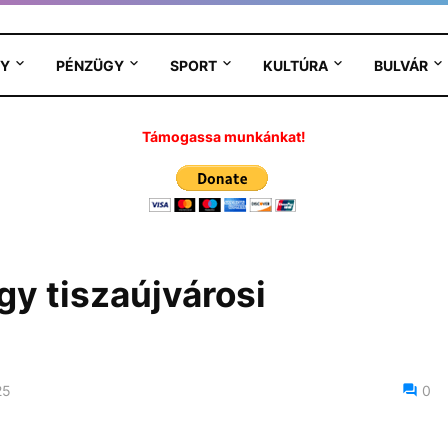
Y
PÉNZÜGY
SPORT
KULTÚRA
BULVÁR
Támogassa munkánkat!
gy tiszaújvárosi
25
0