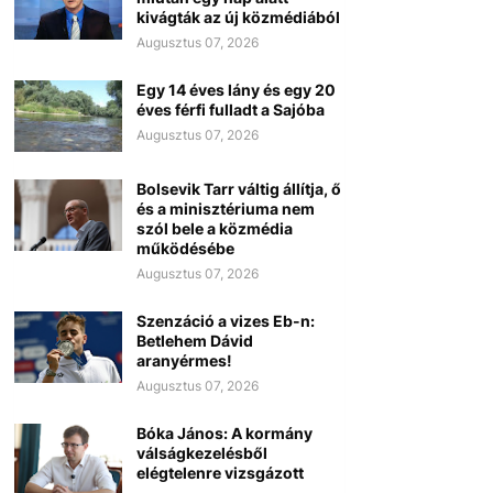
kivágták az új közmédiából
Augusztus 07, 2026
Egy 14 éves lány és egy 20
éves férfi fulladt a Sajóba
Augusztus 07, 2026
Bolsevik Tarr váltig állítja, ő
és a minisztériuma nem
szól bele a közmédia
működésébe
Augusztus 07, 2026
Szenzáció a vizes Eb-n:
Betlehem Dávid
aranyérmes!
Augusztus 07, 2026
Bóka János: A kormány
válságkezelésből
elégtelenre vizsgázott