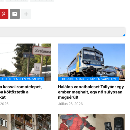
D-ABAÚJ-ZEMPLÉN VÁRMEGYE
- BORSOD-ABAÚJ-ZEMPLÉN VÁRMEGYE
a kassai romatelepet,
Halálos vonatbaleset Tállyán: egy
 költöztetik a
ember meghalt, egy nő súlyosan
kat
megsérült
, 2026
Július 26, 2026