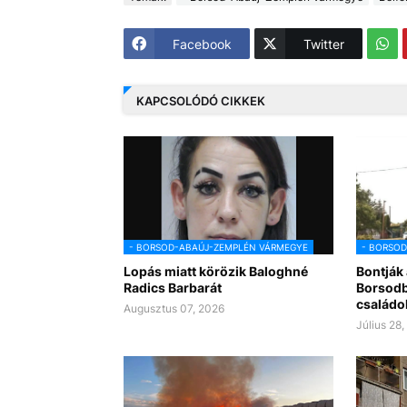
Facebook
Twitter
KAPCSOLÓDÓ CIKKEK
- BORSOD-ABAÚJ-ZEMPLÉN VÁRMEGYE
- BORSO
Lopás miatt körözik Baloghné
Bontják 
Radics Barbarát
Borsodba
családo
Augusztus 07, 2026
Július 28