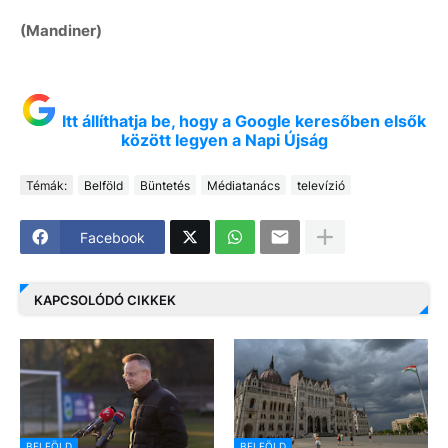
(Mandiner)
Itt állíthatja be, hogy a Google keresőben elsők
között legyen a Napi Újság
Témák:
Belföld
Büntetés
Médiatanács
televízió
Facebook
KAPCSOLÓDÓ CIKKEK
BELFÖLD
BELFÖLD