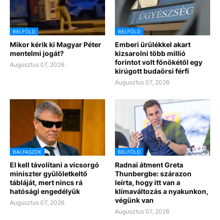
BELFÖLD
BELFÖLD
Mikor kérik ki Magyar Péter
Emberi ürülékkel akart
mentelmi jogát?
kizsarolni több millió
forintot volt főnökétől egy
Augusztus 07, 2026
kirúgott budaörsi férfi
Augusztus 07, 2026
BALFASZOK
BELFÖLD
El kell távolítani a vicsorgó
Radnai átment Greta
miniszter gyülöletkeltő
Thunbergbe: szárazon
tábláját, mert nincs rá
leírta, hogy itt van a
hatósági engedélyük
klímaváltozás a nyakunkon,
végünk van
Augusztus 07, 2026
Augusztus 07, 2026