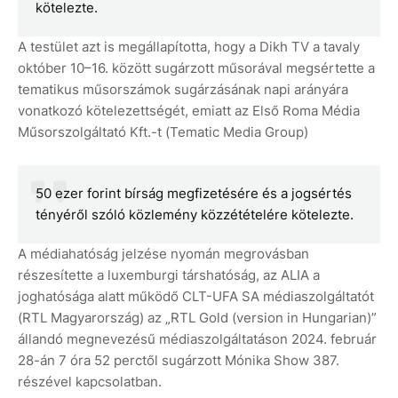
kötelezte.
A testület azt is megállapította, hogy a Dikh TV a tavaly
október 10–16. között sugárzott műsorával megsértette a
tematikus műsorszámok sugárzásának napi arányára
vonatkozó kötelezettségét, emiatt az Első Roma Média
Műsorszolgáltató Kft.-t (Tematic Media Group)
50 ezer forint bírság megfizetésére és a jogsértés
tényéről szóló közlemény közzétételére kötelezte.
A médiahatóság jelzése nyomán megrovásban
részesítette a luxemburgi társhatóság, az ALIA a
joghatósága alatt működő CLT-UFA SA médiaszolgáltatót
(RTL Magyarország) az „RTL Gold (version in Hungarian)”
állandó megnevezésű médiaszolgáltatáson 2024. február
28-án 7 óra 52 perctől sugárzott Mónika Show 387.
részével kapcsolatban.