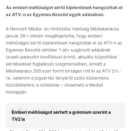
Az emberi méltóságot sértő kijelentések hangzottak el
az ATV-n az Egyenes Beszéd egyik adásában.
A Nemzeti Média- és Hírközlési Hatóság Médiatanácsa
január 28-i ülésén megállapította, hogy emberi
méltóságot sértő kijelentések hangzottak el az ATV-n az
Egyenes Beszéd október 1-jén sugárzott adásának
izraeli-palesztin konfliktust érintő, aktuális külpolitikai
kérdésekkel foglalkozó szegmensében, emiatt a
Médiatanács 200 ezer forint bírságot rótt ki az ATV Zrt.-
re, valamint a jogsértés tényéről szóló közlemény
közzétételére is kötelezte – olvasható a Media1
honlapján.
Emberi méltóságot sértett a grémium szerint a
TV2 is