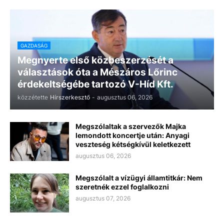
GAZDASÁG
Megnyerte első közbeszerzését a
választások óta a Mészáros Lőrinc
érdekeltségébe tartozó V-Híd Kft.
közzétette
Hírszerkesztő
-
augusztus 06, 2026
Megszólaltak a szervezők Majka
lemondott koncertje után: Anyagi
veszteség kétségkívül keletkezett
augusztus 06, 2026
Megszólalt a vízügyi államtitkár: Nem
szeretnék ezzel foglalkozni
augusztus 07, 2026