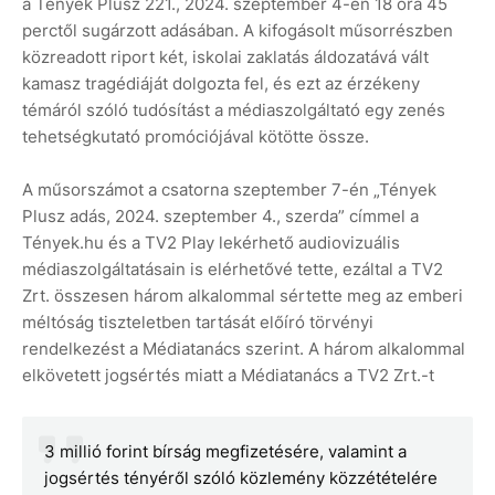
a Tények Plusz 221., 2024. szeptember 4-én 18 óra 45
perctől sugárzott adásában. A kifogásolt műsorrészben
közreadott riport két, iskolai zaklatás áldozatává vált
kamasz tragédiáját dolgozta fel, és ezt az érzékeny
témáról szóló tudósítást a médiaszolgáltató egy zenés
tehetségkutató promóciójával kötötte össze.
A műsorszámot a csatorna szeptember 7-én „Tények
Plusz adás, 2024. szeptember 4., szerda” címmel a
Tények.hu és a TV2 Play lekérhető audiovizuális
médiaszolgáltatásain is elérhetővé tette, ezáltal a TV2
Zrt. összesen három alkalommal sértette meg az emberi
méltóság tiszteletben tartását előíró törvényi
rendelkezést a Médiatanács szerint. A három alkalommal
elkövetett jogsértés miatt a Médiatanács a TV2 Zrt.-t
3 millió forint bírság megfizetésére, valamint a
jogsértés tényéről szóló közlemény közzétételére