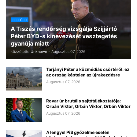
BELFÖLD
A Tiszás rendőrség vizsgálja Szijjártó
Péter BYD-s kinevezését vesztegetés
gyanúja miatt
közzétette
Unknown
-
Augusztus 07, 2026
Tarjányi Péter a közmédiás csörtéről: ez
az ország képtelen az újrakezdésre
Augusztus 07, 2026
Rovar úr brutális sajtótájékoztatója:
Orbán Viktor, Orbán Viktor, Orbán Viktor
Augusztus 07, 2026
A lengyel PiS győzelme esetén