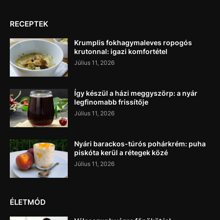
RECEPTEK
Krumplis fokhagymaleves ropogós
krutonnal: igazi komfortétel
Július 11, 2026
Így készül a házi meggyszörp: a nyár
legfinomabb frissítője
Július 11, 2026
Nyári barackos-túrós pohárkrém: puha
piskóta kerül a rétegek közé
Július 11, 2026
ÉLETMÓD