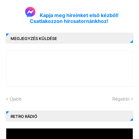
Kapja meg híreinket első kézből!
Csatlakozzon hírcsatornánkhoz!
MEGJEGYZÉS KÜLDÉSE
Újabb
Régebbi
RETRO RÁDIÓ