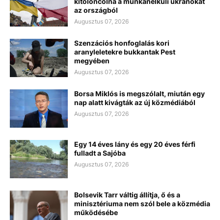
kitoloncolná a munkanélküli ukránokat
az országból
Augusztus 07, 2026
Szenzációs honfoglalás kori
aranyleletekre bukkantak Pest
megyében
Augusztus 07, 2026
Borsa Miklós is megszólalt, miután egy
nap alatt kivágták az új közmédiából
Augusztus 07, 2026
Egy 14 éves lány és egy 20 éves férfi
fulladt a Sajóba
Augusztus 07, 2026
Bolsevik Tarr váltig állítja, ő és a
minisztériuma nem szól bele a közmédia
működésébe