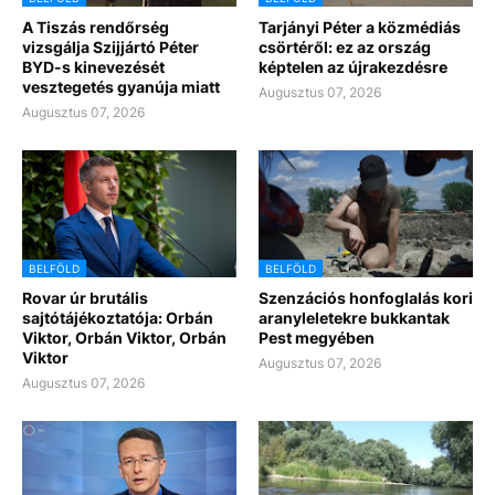
A Tiszás rendőrség
Tarjányi Péter a közmédiás
vizsgálja Szijjártó Péter
csörtéről: ez az ország
BYD-s kinevezését
képtelen az újrakezdésre
vesztegetés gyanúja miatt
Augusztus 07, 2026
Augusztus 07, 2026
BELFÖLD
BELFÖLD
Rovar úr brutális
Szenzációs honfoglalás kori
sajtótájékoztatója: Orbán
aranyleletekre bukkantak
Viktor, Orbán Viktor, Orbán
Pest megyében
Viktor
Augusztus 07, 2026
Augusztus 07, 2026