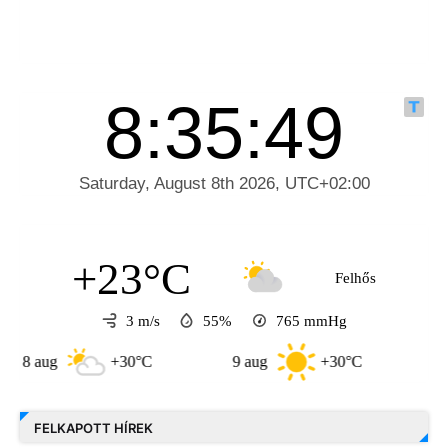
+23°C
Felhős
3 m/s
55%
765
mmHg
ug
+30°C
9 aug
+30°C
10 aug
FELKAPOTT HÍREK