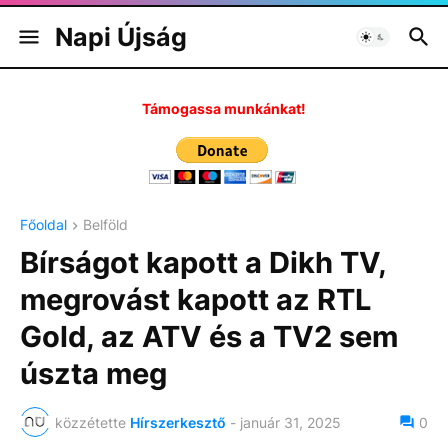
Napi Újság
Támogassa munkánkat!
Főoldal
Belföld
Bírságot kapott a Dikh TV,
megrovást kapott az RTL
Gold, az ATV és a TV2 sem
úszta meg
közzétette
Hírszerkesztő
-
január 31, 2025
0