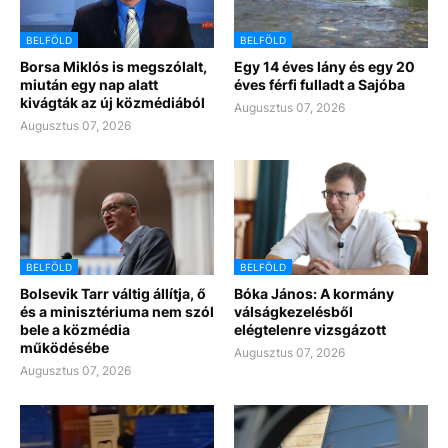
BELFÖLD
BELFÖLD
Borsa Miklós is megszólalt,
Egy 14 éves lány és egy 20
miután egy nap alatt
éves férfi fulladt a Sajóba
kivágták az új közmédiából
Augusztus 07, 2026
Augusztus 07, 2026
BELFÖLD
BELFÖLD
Bolsevik Tarr váltig állítja, ő
Bóka János: A kormány
és a minisztériuma nem szól
válságkezelésből
bele a közmédia
elégtelenre vizsgázott
működésébe
Augusztus 07, 2026
Augusztus 07, 2026