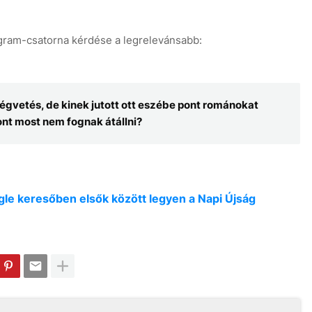
egram-csatorna kérdése a legrelevánsabb:
ségvetés, de kinek jutott ott eszébe pont románokat
ont most nem fognak átállni?
oogle keresőben elsők között legyen a Napi Újság