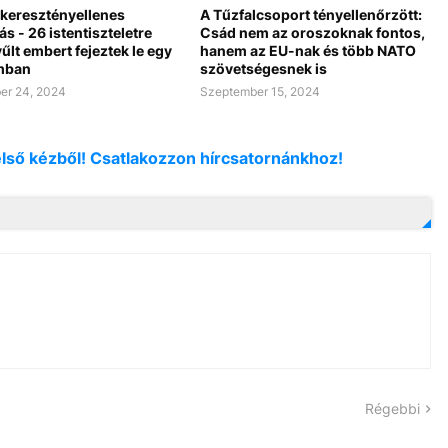
 keresztényellenes
A Tűzfalcsoport tényellenőrzött:
s - 26 istentiszteletre
Csád nem az oroszoknak fontos,
lt embert fejeztek le egy
hanem az EU-nak és több NATO
mban
szövetségesnek is
er 24, 2024
Szeptember 15, 2024
első kézből! Csatlakozzon hírcsatornánkhoz!
Régebbi