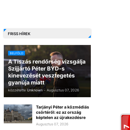
FRISS HÍREK
BELFÖLD
A Tiszás rendőrség vizsgálja
Szijjártó Péter BYD-s
kinevezését vesztegetés
gyanúja miatt
közzétette
Unknown
-
Augusztus 07, 2026
Tarjányi Péter a közmédiás
csörtéről: ez az ország
képtelen az újrakezdésre
Augusztus 07, 2026