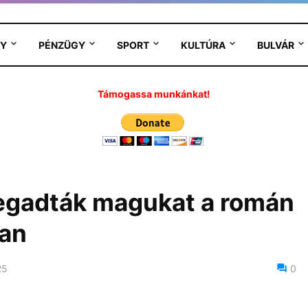
Y
PÉNZÜGY
SPORT
KULTÚRA
BULVÁR
Támogassa munkánkat!
megadták magukat a román
ban
25
0