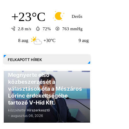
+23°C
Derűs
2.8 m/s
72%
763
mmHg
 aug
+30°C
9 aug
+30°C
10 au
FELKAPOTT HÍREK
GAZDASÁG
Megnyerte első
közbeszerzését a
választások óta a Mészáros
Lőrinc érdekeltségébe
tartozó V-Híd Kft.
közzétette
Hírszerkesztő
-
augusztus 06, 2026