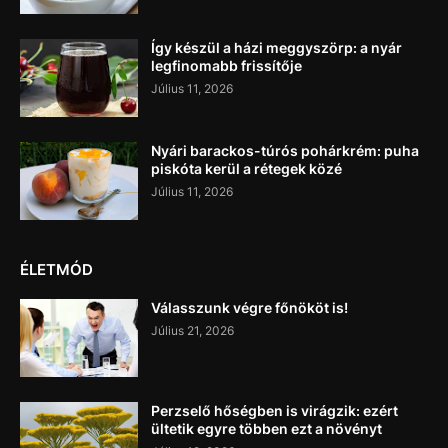
Így készül a házi meggyszörp: a nyár
legfinomabb frissítője
Július 11, 2026
Nyári barackos-túrós pohárkrém: puha
piskóta kerül a rétegek közé
Július 11, 2026
ÉLETMÓD
Válasszunk végre főnököt is!
Július 21, 2026
Perzselő hőségben is virágzik: ezért
ültetik egyre többen ezt a növényt