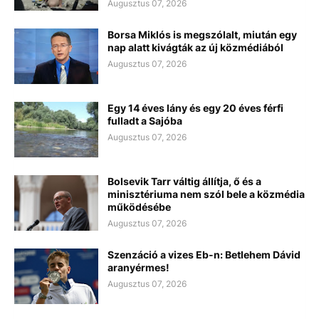
Augusztus 07, 2026
Borsa Miklós is megszólalt, miután egy
nap alatt kivágták az új közmédiából
Augusztus 07, 2026
Egy 14 éves lány és egy 20 éves férfi
fulladt a Sajóba
Augusztus 07, 2026
Bolsevik Tarr váltig állítja, ő és a
minisztériuma nem szól bele a közmédia
működésébe
Augusztus 07, 2026
Szenzáció a vizes Eb-n: Betlehem Dávid
aranyérmes!
Augusztus 07, 2026