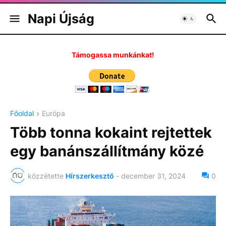
Napi Újság
Támogassa munkánkat!
Főoldal
Európa
Több tonna kokaint rejtettek
egy banánszállítmány közé
közzétette
Hírszerkesztő
-
december 31, 2024
0