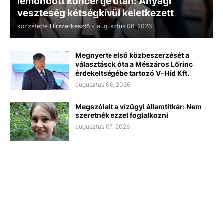
lemondott koncertje után: Anyagi
veszteség kétségkívül keletkezett
közzétette
Hírszerkesztő
-
augusztus 06, 2026
Megnyerte első közbeszerzését a
választások óta a Mészáros Lőrinc
érdekeltségébe tartozó V-Híd Kft.
augusztus 06, 2026
Megszólalt a vízügyi államtitkár: Nem
szeretnék ezzel foglalkozni
augusztus 07, 2026