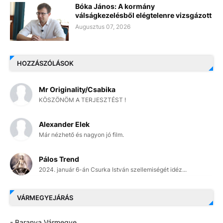
Bóka János: A kormány
válságkezelésből elégtelenre vizsgázott
Augusztus 07, 2026
HOZZÁSZÓLÁSOK
Mr Originality/Csabika
KÖSZÖNÖM A TERJESZTÉST !
Alexander Elek
Már nézhető és nagyon jó film.
Pálos Trend
2024. január 6-án Csurka István szellemiségét idéz...
VÁRMEGYEJÁRÁS
- Baranya Vármegye