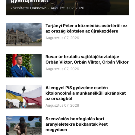
gyanúja miatt
közzétette
Unknown
-
Augusztus 07, 2026
Tarjányi Péter a közmédiás csörtéről: ez
az ország képtelen az újrakezdésre
Augusztus 07, 2026
Rovar úr brutális sajtótájékoztatója:
Orbán Viktor, Orbán Viktor, Orbán Viktor
Augusztus 07, 2026
A lengyel PiS győzelme esetén
kitoloncolná a munkanélküli ukránokat
az országból
Augusztus 07, 2026
Szenzációs honfoglalás kori
aranyleletekre bukkantak Pest
megyében