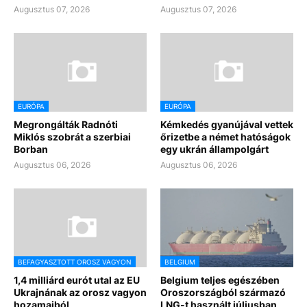
Augusztus 07, 2026
Augusztus 07, 2026
EURÓPA
EURÓPA
Megrongálták Radnóti
Kémkedés gyanújával vettek
Miklós szobrát a szerbiai
őrizetbe a német hatóságok
Borban
egy ukrán állampolgárt
Augusztus 06, 2026
Augusztus 06, 2026
BEFAGYASZTOTT OROSZ VAGYON
BELGIUM
1,4 milliárd eurót utal az EU
Belgium teljes egészében
Ukrajnának az orosz vagyon
Oroszországból származó
hozamaiból
LNG-t használt júliusban