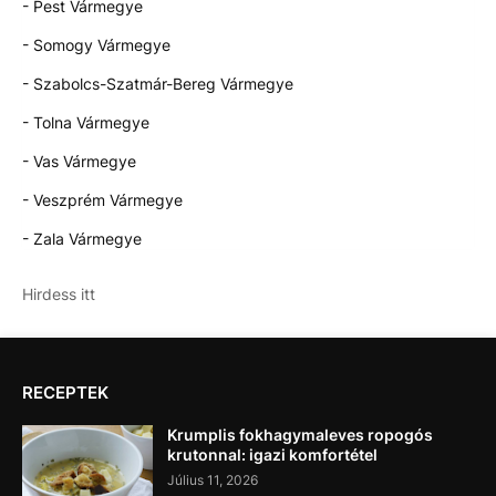
- Pest Vármegye
- Somogy Vármegye
- Szabolcs-Szatmár-Bereg Vármegye
- Tolna Vármegye
- Vas Vármegye
- Veszprém Vármegye
- Zala Vármegye
Hirdess itt
RECEPTEK
Krumplis fokhagymaleves ropogós
krutonnal: igazi komfortétel
Július 11, 2026