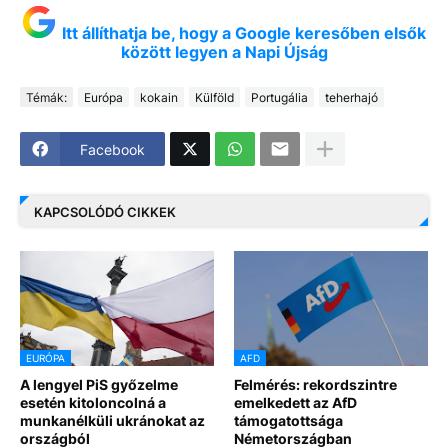
Itt állíthatja be, hogy a Google keresőben elsők
között legyen a Napi Újság
Témák:
Európa
kokain
Külföld
Portugália
teherhajó
Facebook
KAPCSOLÓDÓ CIKKEK
EURÓPA
AFD
A lengyel PiS győzelme
Felmérés: rekordszintre
esetén kitoloncolná a
emelkedett az AfD
munkanélküli ukránokat az
támogatottsága
országból
Németországban