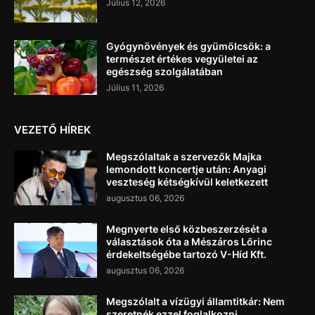
Július 12, 2026
Gyógynövények és gyümölcsök: a
természet értékes vegyületei az
egészség szolgálatában
Július 11, 2026
VEZETŐ HÍREK
Megszólaltak a szervezők Majka
lemondott koncertje után: Anyagi
veszteség kétségkívül keletkezett
augusztus 06, 2026
Megnyerte első közbeszerzését a
választások óta a Mészáros Lőrinc
érdekeltségébe tartozó V-Híd Kft.
augusztus 06, 2026
Megszólalt a vízügyi államtitkár: Nem
szeretnék ezzel foglalkozni