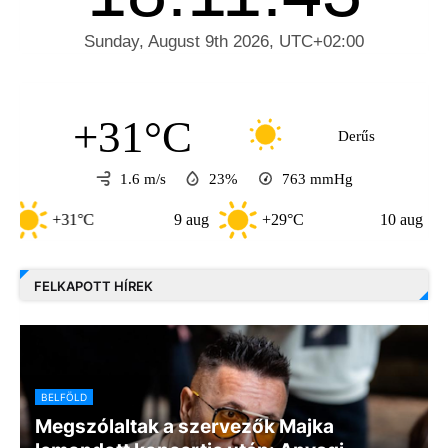
+31°C
Derűs
1.6 m/s
23%
763
mmHg
+31°C
9 aug
+29°C
10 aug
+
FELKAPOTT HÍREK
BELFÖLD
Megszólaltak a szervezők Majka