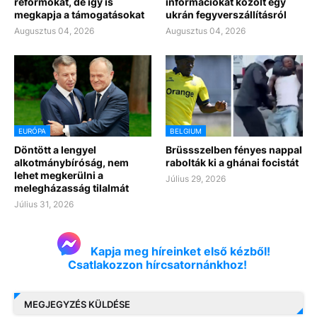
reformokat, de így is
információkat közölt egy
megkapja a támogatásokat
ukrán fegyverszállításról
Augusztus 04, 2026
Augusztus 04, 2026
EURÓPA
BELGIUM
Döntött a lengyel
Brüssszelben fényes nappal
alkotmánybíróság, nem
rabolták ki a ghánai focistát
lehet megkerülni a
Július 29, 2026
melegházasság tilalmát
Július 31, 2026
Kapja meg híreinket első kézből!
Csatlakozzon hírcsatornánkhoz!
MEGJEGYZÉS KÜLDÉSE