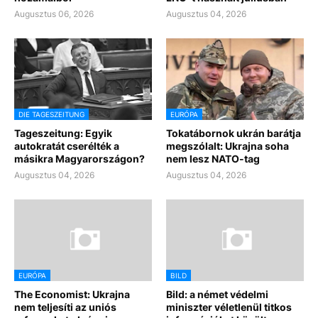
Augusztus 06, 2026
Augusztus 04, 2026
DIE TAGESZEITUNG
EURÓPA
Tageszeitung: Egyik
Tokatábornok ukrán barátja
autokratát cserélték a
megszólalt: Ukrajna soha
másikra Magyarországon?
nem lesz NATO-tag
Augusztus 04, 2026
Augusztus 04, 2026
EURÓPA
BILD
The Economist: Ukrajna
Bild: a német védelmi
nem teljesíti az uniós
miniszter véletlenül titkos