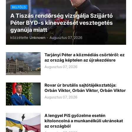
BELFÖLD
A Tiszás rendőrség vizsgálja Szijjártó
Péter BYD-s kinevezését vesztegetés
gyanúja miatt
közzétette
Unknown
-
Augusztus 07, 2026
Tarjányi Péter a közmédiás csörtéről: ez
az ország képtelen az újrakezdésre
Augusztus 07, 2026
Rovar úr brutális sajtótájékoztatója:
Orbán Viktor, Orbán Viktor, Orbán Viktor
Augusztus 07, 2026
A lengyel PiS győzelme esetén
kitoloncolná a munkanélküli ukránokat
az országból