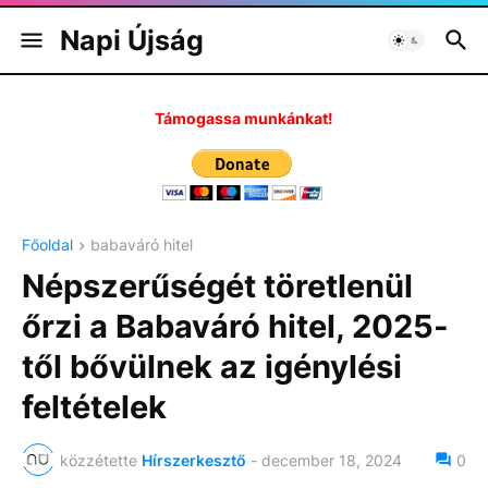
Napi Újság
Támogassa munkánkat!
Főoldal
babaváró hitel
Népszerűségét töretlenül
őrzi a Babaváró hitel, 2025-
től bővülnek az igénylési
feltételek
közzétette
Hírszerkesztő
-
december 18, 2024
0