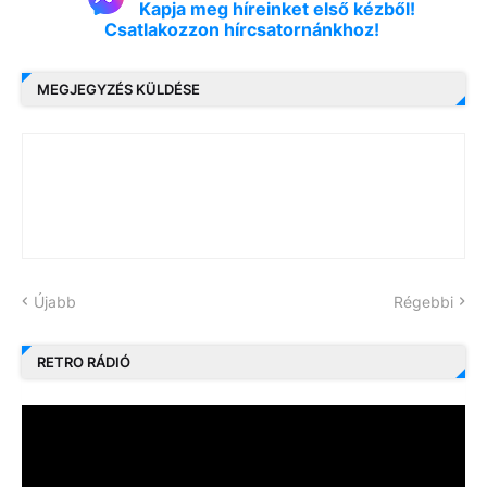
Kapja meg híreinket első kézből!
Csatlakozzon hírcsatornánkhoz!
MEGJEGYZÉS KÜLDÉSE
Újabb
Régebbi
RETRO RÁDIÓ