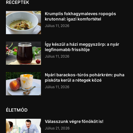
RECEPTEK
Krumplis fokhagymaleves ropogós
krutonnal: igazi komfortétel
Július 11, 2026
Így készül a házi meggyszörp: a nyár
legfinomabb frissítője
Július 11, 2026
Nyári barackos-túrós pohárkrém: puha
piskóta kerül a rétegek közé
Július 11, 2026
ÉLETMÓD
Válasszunk végre főnököt is!
Július 21, 2026