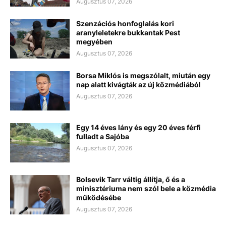
Augusztus 07, 2026
Szenzációs honfoglalás kori
aranyleletekre bukkantak Pest
megyében
Augusztus 07, 2026
Borsa Miklós is megszólalt, miután egy
nap alatt kivágták az új közmédiából
Augusztus 07, 2026
Egy 14 éves lány és egy 20 éves férfi
fulladt a Sajóba
Augusztus 07, 2026
Bolsevik Tarr váltig állítja, ő és a
minisztériuma nem szól bele a közmédia
működésébe
Augusztus 07, 2026