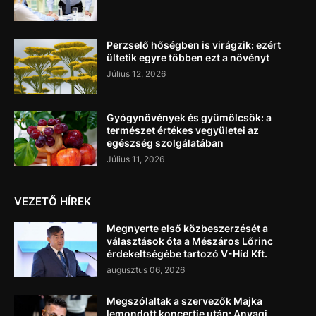
Perzselő hőségben is virágzik: ezért
ültetik egyre többen ezt a növényt
Július 12, 2026
Gyógynövények és gyümölcsök: a
természet értékes vegyületei az
egészség szolgálatában
Július 11, 2026
VEZETŐ HÍREK
Megnyerte első közbeszerzését a
választások óta a Mészáros Lőrinc
érdekeltségébe tartozó V-Híd Kft.
augusztus 06, 2026
Megszólaltak a szervezők Majka
lemondott koncertje után: Anyagi