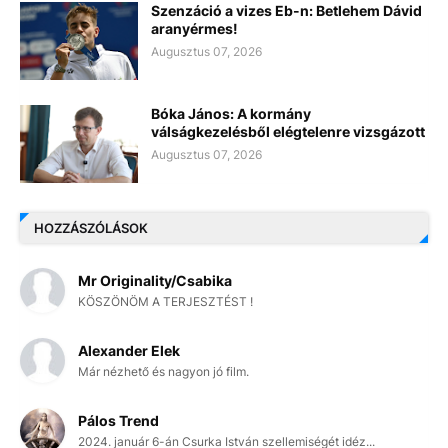
Szenzáció a vizes Eb-n: Betlehem Dávid
aranyérmes!
Augusztus 07, 2026
Bóka János: A kormány
válságkezelésből elégtelenre vizsgázott
Augusztus 07, 2026
HOZZÁSZÓLÁSOK
Mr Originality/Csabika
KÖSZÖNÖM A TERJESZTÉST !
Alexander Elek
Már nézhető és nagyon jó film.
Pálos Trend
2024. január 6-án Csurka István szellemiségét idéz...