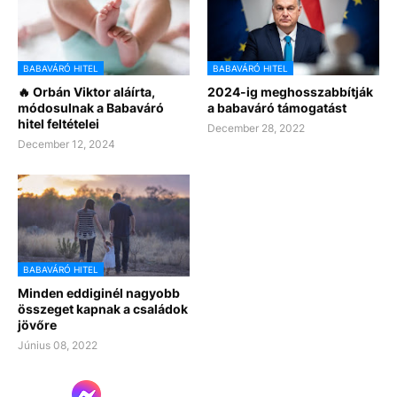
BABAVÁRÓ HITEL
BABAVÁRÓ HITEL
🔥 Orbán Viktor aláírta,
2024-ig meghosszabbítják
módosulnak a Babaváró
a babaváró támogatást
hitel feltételei
December 28, 2022
December 12, 2024
BABAVÁRÓ HITEL
Minden eddiginél nagyobb
összeget kapnak a családok
jövőre
Június 08, 2022