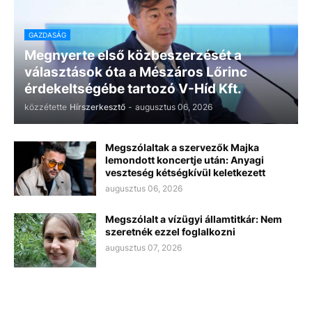
GAZDASÁG
Megnyerte első közbeszerzését a
választások óta a Mészáros Lőrinc
érdekeltségébe tartozó V-Híd Kft.
közzétette
Hírszerkesztő
-
augusztus 06, 2026
Megszólaltak a szervezők Majka
lemondott koncertje után: Anyagi
veszteség kétségkívül keletkezett
augusztus 06, 2026
Megszólalt a vízügyi államtitkár: Nem
szeretnék ezzel foglalkozni
augusztus 07, 2026