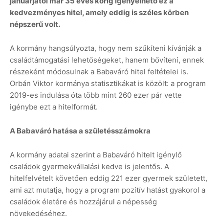
januárjától már 35 éves korig igényelhető ez a
kedvezményes hitel, amely eddig is széles körben
népszerű volt.
A kormány hangsúlyozta, hogy nem szűkíteni kívánják a
családtámogatási lehetőségeket, hanem bővíteni, ennek
részeként módosulnak a Babaváró hitel feltételei is.
Orbán Viktor kormánya statisztikákat is közölt: a program
2019-es indulása óta több mint 260 ezer pár vette
igénybe ezt a hitelformát.
A Babaváró hatása a születésszámokra
A kormány adatai szerint a Babaváró hitelt igénylő
családok gyermekvállalási kedve is jelentős. A
hitelfelvételt követően eddig 221 ezer gyermek született,
ami azt mutatja, hogy a program pozitív hatást gyakorol a
családok életére és hozzájárul a népesség
növekedéséhez.