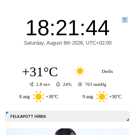
+31°C
Derűs
2.8 m/s
24%
763
mmHg
8 aug
+30°C
9 aug
+30°C
1
FELKAPOTT HÍREK