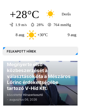
+28°C
Derűs
1.9 m/s
28%
764
mmHg
 aug
+30°C
9 aug
+30°C
10 au
FELKAPOTT HÍREK
GAZDASÁG
Megnyerte első
közbeszerzését a
választások óta a Mészáros
Lőrinc érdekeltségébe
tartozó V-Híd Kft.
közzétette
Hírszerkesztő
-
augusztus 06, 2026