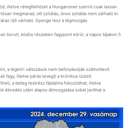
öd, illetve rétegfelhőzet a Hungaromet szerint csak lassan
ósan megmarad, ott szitálás, ónos szitálás nem zárható ki.
záraz idő várható. Gyenge lesz a légmozgás.
an borult, ködös részeken fagypont körül, a napos tájakon 5
8
nt, a légköri változások nem befolyásolják számottevő
fagy, illetve párás levegő a krónikus ízületi
ti, a beteg testrész fájdalma fokozódhat, illetve
k ébredés utáni alapos átmozgatása sokat javíthat a