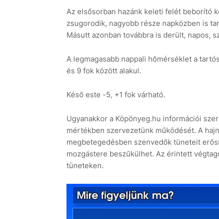
Az elsősorban hazánk keleti felét beborító k
zsugorodik, nagyobb része napközben is tart
Másutt azonban továbbra is derült, napos, s
A legmagasabb nappali hőmérséklet a tartós
és 9 fok között alakul.
Késő este -5, +1 fok várható.
Ugyanakkor a Köpönyeg.hu információi szeri
mértékben szervezetünk működését. A hajnali 
megbetegedésben szenvedők tüneteit erősíthe
mozgástere beszűkülhet. Az érintett végtago
tüneteken.