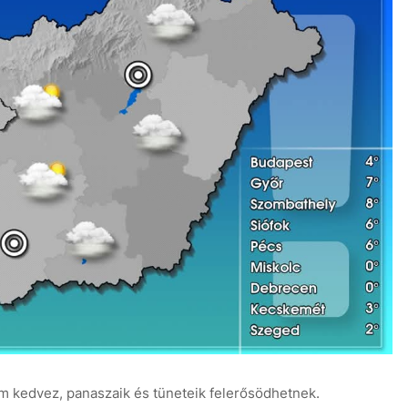
em kedvez, panaszaik és tüneteik felerősödhetnek.