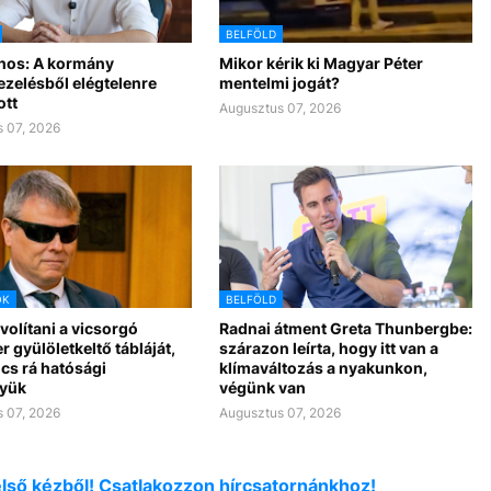
BELFÖLD
nos: A kormány
Mikor kérik ki Magyar Péter
ezelésből elégtelenre
mentelmi jogát?
ott
Augusztus 07, 2026
 07, 2026
OK
BELFÖLD
ávolítani a vicsorgó
Radnai átment Greta Thunbergbe:
r gyülöletkeltő tábláját,
szárazon leírta, hogy itt van a
cs rá hatósági
klímaváltozás a nyakunkon,
yük
végünk van
 07, 2026
Augusztus 07, 2026
első kézből! Csatlakozzon hírcsatornánkhoz!