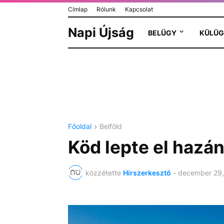
Címlap
Rólunk
Kapcsolat
Napi Újság
BELÜGY
KÜLÜG
Főoldal
Belföld
Köd lepte el hazá
közzétette
Hírszerkesztő
-
december 29,