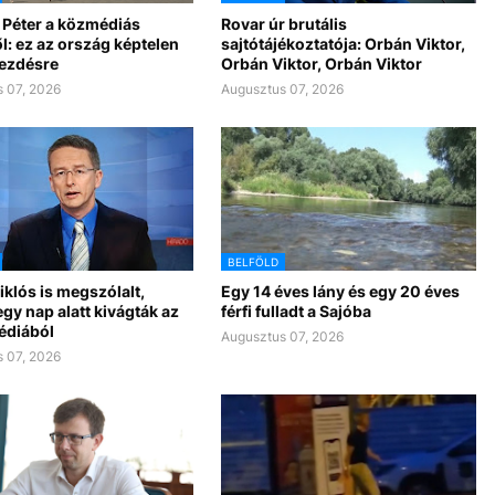
 Péter a közmédiás
Rovar úr brutális
l: ez az ország képtelen
sajtótájékoztatója: Orbán Viktor,
kezdésre
Orbán Viktor, Orbán Viktor
 07, 2026
Augusztus 07, 2026
BELFÖLD
klós is megszólalt,
Egy 14 éves lány és egy 20 éves
gy nap alatt kivágták az
férfi fulladt a Sajóba
édiából
Augusztus 07, 2026
 07, 2026