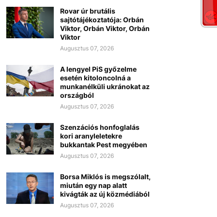
Rovar úr brutális
sajtótájékoztatója: Orbán
Viktor, Orbán Viktor, Orbán
Viktor
Augusztus 07, 2026
A lengyel PiS győzelme
esetén kitoloncolná a
munkanélküli ukránokat az
országból
Augusztus 07, 2026
Szenzációs honfoglalás
kori aranyleletekre
bukkantak Pest megyében
Augusztus 07, 2026
Borsa Miklós is megszólalt,
miután egy nap alatt
kivágták az új közmédiából
Augusztus 07, 2026