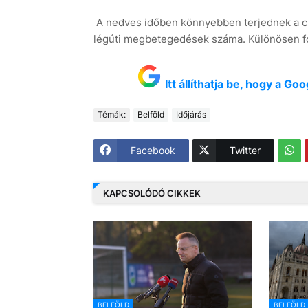
A nedves időben könnyebben terjednek a cs
légúti megbetegedések száma. Különösen fon
Itt állíthatja be, hogy a G
Témák:
Belföld
Időjárás
Facebook
Twitter
KAPCSOLÓDÓ CIKKEK
BELFÖLD
BELFÖLD