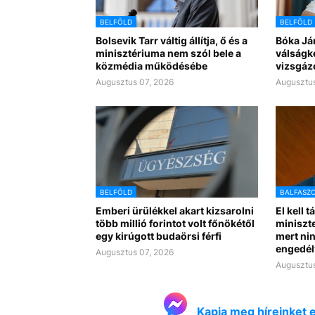
BELFÖLD
BELFÖLD
Bolsevik Tarr váltig állítja, ő és a
Bóka Já
minisztériuma nem szól bele a
válságk
közmédia működésébe
vizsgáz
Augusztus 07, 2026
Augusztus
BELFÖLD
BALFASZ
Emberi ürülékkel akart kizsarolni
El kell t
több millió forintot volt főnökétől
miniszte
egy kirúgott budaörsi férfi
mert nin
engedél
Augusztus 07, 2026
Augusztus
Kapja meg híreinket 