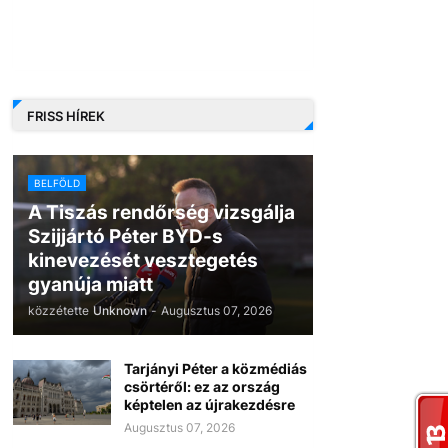
FRISS HÍREK
BELFÖLD
A Tiszás rendőrség vizsgálja
Szijjártó Péter BYD-s
kinevezését vesztegetés
gyanúja miatt
közzétette
Unknown
-
Augusztus 07, 2026
Tarjányi Péter a közmédiás
csörtéről: ez az ország
képtelen az újrakezdésre
Augusztus 07, 2026