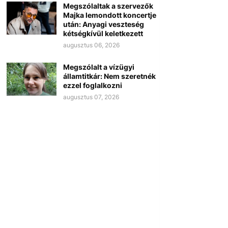
Megszólaltak a szervezők
Majka lemondott koncertje
után: Anyagi veszteség
kétségkívül keletkezett
augusztus 06, 2026
Megszólalt a vízügyi
államtitkár: Nem szeretnék
ezzel foglalkozni
augusztus 07, 2026