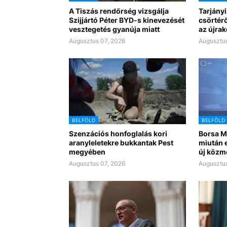
A Tiszás rendőrség vizsgálja
Tarjányi
Szijjártó Péter BYD-s kinevezését
csörtérő
vesztegetés gyanúja miatt
az újra
Augusztus 07, 2026
Augusztus
BELFÖLD
BELFÖLD
Szenzációs honfoglalás kori
Borsa Mi
aranyleletekre bukkantak Pest
miután e
megyében
új közm
Augusztus 07, 2026
Augusztus