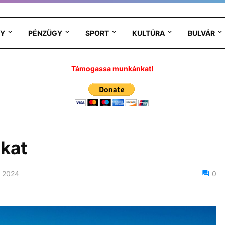
Y
PÉNZÜGY
SPORT
KULTÚRA
BULVÁR
Támogassa munkánkat!
nkat
 2024
0