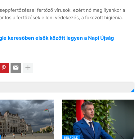
eppfertőzéssel fertőző vírusok, ezért nő meg ilyenkor a
tos a fertőzések elleni védekezés, a fokozott higiénia.
oogle keresőben elsők között legyen a Napi Újság
BELFÖLD