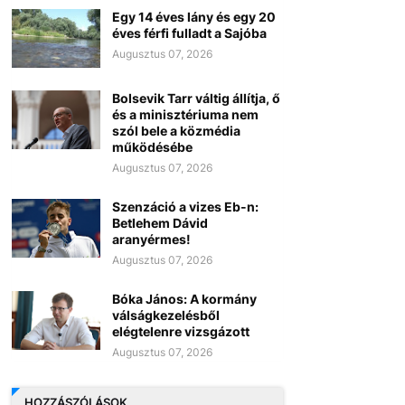
Egy 14 éves lány és egy 20
éves férfi fulladt a Sajóba
Augusztus 07, 2026
Bolsevik Tarr váltig állítja, ő
és a minisztériuma nem
szól bele a közmédia
működésébe
Augusztus 07, 2026
Szenzáció a vizes Eb-n:
Betlehem Dávid
aranyérmes!
Augusztus 07, 2026
Bóka János: A kormány
válságkezelésből
elégtelenre vizsgázott
Augusztus 07, 2026
HOZZÁSZÓLÁSOK