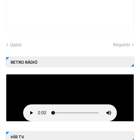
Újabb
Régebbi
RETRO RÁDIÓ
HÍR TV