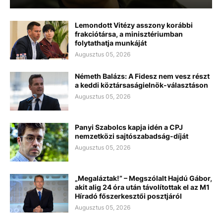
Lemondott Vitézy asszony korábbi
frakciótársa, a minisztériumban
folytathatja munkáját
Augusztus 05, 2026
Németh Balázs: A Fidesz nem vesz részt
a keddi köztársaságielnök-választáson
Augusztus 05, 2026
Panyi Szabolcs kapja idén a CPJ
nemzetközi sajtószabadság-díját
Augusztus 05, 2026
„Megaláztak!” – Megszólalt Hajdú Gábor,
akit alig 24 óra után távolítottak el az M1
Híradó főszerkesztői posztjáról
Augusztus 05, 2026