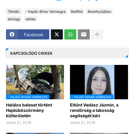
Témák:
- Hajdú-Bihar Vármegye
Belföld
Berettyóújfalu
bűnügy
rablás
Facebook
KAPCSOLÓDÓ CIKKEK
- HAJDÚ-BIHAR VÁRMEGYE
- HAJDÚ-BIHAR VÁRMEGYE
Halálos baleset történt
Eltűnt Vadász Jázmin, a
Hajdúböszörmény
rendőrség a lakosság
külterületén
segítségét kéri
Július 27, 2026
Július 27, 2026