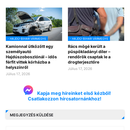
- HAJDÚ-BIHAR VÁRMEGYE
- HAJDÚ-BIHAR VÁRMEGYE
Kamionnal ütközött egy
Rács mögé került a
személyautó
püspökladányi díler –
Hajdúszoboszlónál – idős
rendőrök csaptak le a
férfit vittek kórházba a
drogterjesztőre
helyszínről
Július 17, 2026
Július 17, 2026
Kapja meg híreinket első kézből!
Csatlakozzon hírcsatornánkhoz!
MEGJEGYZÉS KÜLDÉSE