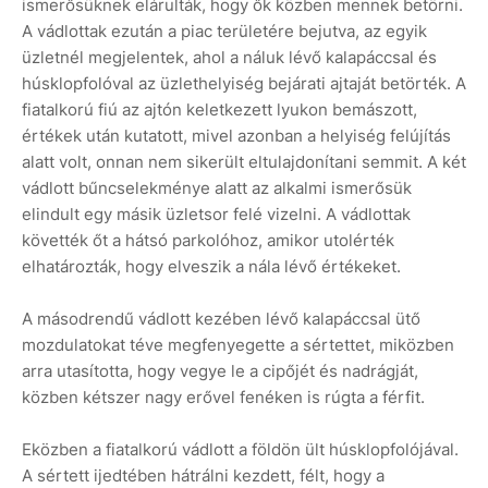
ismerősüknek elárulták, hogy ők közben mennek betörni.
A vádlottak ezután a piac területére bejutva, az egyik
üzletnél megjelentek, ahol a náluk lévő kalapáccsal és
húsklopfolóval az üzlethelyiség bejárati ajtaját betörték. A
fiatalkorú fiú az ajtón keletkezett lyukon bemászott,
értékek után kutatott, mivel azonban a helyiség felújítás
alatt volt, onnan nem sikerült eltulajdonítani semmit. A két
vádlott bűncselekménye alatt az alkalmi ismerősük
elindult egy másik üzletsor felé vizelni. A vádlottak
követték őt a hátsó parkolóhoz, amikor utolérték
elhatározták, hogy elveszik a nála lévő értékeket.
A másodrendű vádlott kezében lévő kalapáccsal ütő
mozdulatokat téve megfenyegette a sértettet, miközben
arra utasította, hogy vegye le a cipőjét és nadrágját,
közben kétszer nagy erővel fenéken is rúgta a férfit.
Eközben a fiatalkorú vádlott a földön ült húsklopfolójával.
A sértett ijedtében hátrálni kezdett, félt, hogy a