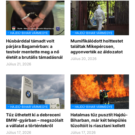
- HAJDÚ-BIHAR VÁRMEGYE
- HAJDÚ-BIHAR VÁRMEGYE
Húsbárddal támadt volt
Mumifikálódott holttestet
párjára Bagamérban: a
találtak Mikepércsen,
testvér mentette meg a nő
agyonverték az áldozatot
életét a brutális támadásnál
Július 20, 2026
Július 21, 2026
- HAJDÚ-BIHAR VÁRMEGYE
- HAJDÚ-BIHAR VÁRMEGYE
Tűz üthetett ki a debreceni
Hatalmas tűz pusztít Hajdú-
BMW-gyárban – megszólalt
Biharban, már két település
a vállalat a történtekről
tűzoltóit is riasztani kellett
Július 17, 2026
Július 17, 2026