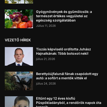
Gyógynövények és gyümölcsök: a
természet értékes vegyületei az
egészség szolgálatában
Július 11, 2026
VEZETŐ HÍREK
Tiszás képviselő ordította Juhász
Hajnalkának: Több botoxot neki!
július 21, 2026
Berettyóújfalunál fának csapódott egy
autó: a sofőrt a mentők vitték el
július 24, 2026
Eltűnt egy 12 éves kisfiú
Püspökladányból, a rendőrök napok óta
keresik