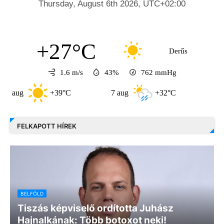
+27°C
Derűs
1.6 m/s
43%
762
mmHg
+39°C
7 aug
+32°C
8 aug
FELKAPOTT HÍREK
BELFÖLD
Tiszás képviselő ordította Juhász
Hajnalkának: Több botoxot neki!