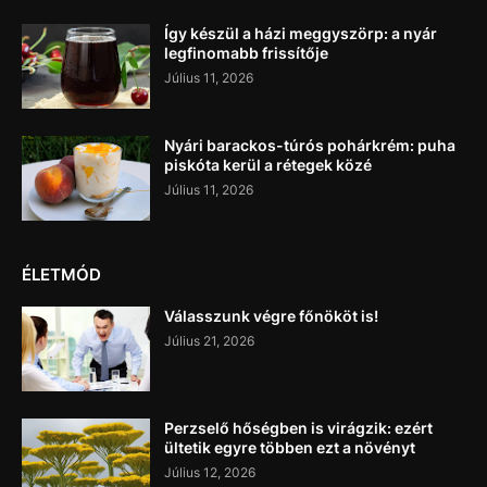
Így készül a házi meggyszörp: a nyár
legfinomabb frissítője
Július 11, 2026
Nyári barackos-túrós pohárkrém: puha
piskóta kerül a rétegek közé
Július 11, 2026
ÉLETMÓD
Válasszunk végre főnököt is!
Július 21, 2026
Perzselő hőségben is virágzik: ezért
ültetik egyre többen ezt a növényt
Július 12, 2026