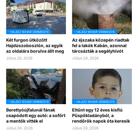
- HAJDÚ-BIHAR VÁRMEGYE
- HAJDÚ-BIHAR VÁRMEGYE
Két furgon ütközött
Az éjszaka közepén riadtak
Hajdúszoboszlón, az egyik
fel a lakók Kabán, azonnal
az oldalára borulva állt meg
tárcsázták a segélyhívót
Július 25, 2026
Július 24, 2026
- HAJDÚ-BIHAR VÁRMEGYE
- HAJDÚ-BIHAR VÁRMEGYE
Berettyóújfalunál fának
Eltűnt egy 12 éves kisfiú
csapódott egy autó: a sofőrt
Püspökladányból, a
a mentők vitték el
rendőrök napok óta keresik
Július 24, 2026
Július 24, 2026