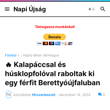
Napi Újság
Támogassa munkánkat!
Főoldal
- Hajdú-Bihar Vármegye
🔥 Kalapáccsal és
húsklopfolóval raboltak ki
egy férfit Berettyóújfaluban
közzétette
Hírszerkesztő
-
december 14, 2024
0