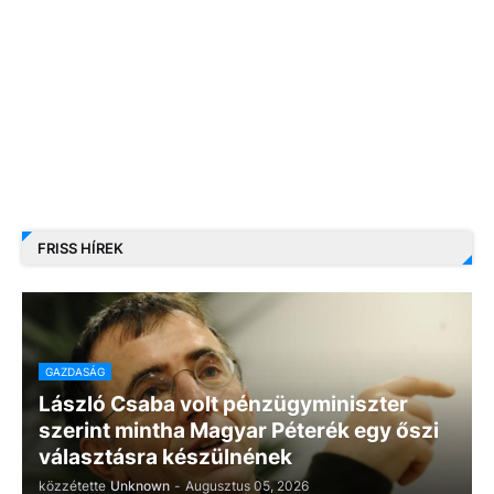
FRISS HÍREK
GAZDASÁG
László Csaba volt pénzügyminiszter
szerint mintha Magyar Péterék egy őszi
választásra készülnének
közzétette
Unknown
-
Augusztus 05, 2026