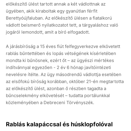
előkészítő ülést tartott annak a két vádlottnak az
ügyében, akik kiraboltak egy gyanútlan férfit
Berettyóújfaluban. Az előkészítő ülésen a fiatalkorú
vádlott beismerő nyilatkozatot tett, a tárgyaláshoz való
jogáról lemondott, amit a bíró elfogadott.
A járásbíróság a 15 éves fiút felfegyverkezve elkövetett
rablás bűntettében és lopás vétségének kísérletében
mondta ki bűnösnek, ezért őt – az ügyészi mértékes
indítvánnyal egyezően - 2 év 6 hónap javítóintézeti
nevelésre ítélte. Az ügy másodrendű vádlottja esetében
az elsőfokú bíróság korábban, október 21-én megtartotta
az előkészítő ülést, azonban ő részben tagadta a
bűncselekmény elkövetését – tudatta portálunkkal
közleményében a Debreceni Törvényszék.
Rablás kalapáccsal és húsklopfolóval