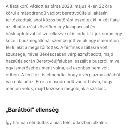
A fiatalkorú vádlott és társa 2023. május 4-én 22 óra
körül a másodrendű vádlott berettyóújfalui lakásán
tartózkodtak, ahol közös betörést eszeltek ki. A két fiatal
az elhatározást követően egy kalapáccsal és
húsklopfolóval felszerelkezve el is indult. Útjuk során egy
közeli buszmegállónál szembe jött velük egy ismeretlen
férfi, akit a megszólítottak. A férfinak szállásra volt
szüksége, mivel Békéscsabán vérplazmát adott, majd
hazaútja során Berettyóújfaluban leszállt a buszról, mivel
egy ismerőséhez ment volna, aki azonban nem volt
otthon. A férfi azt is elmondta, hogy a vérplazma adásból
van nála pénz. Erre a másodrendű vádlott hívta, hogy
menjen velük, majd közösen megoldják a szállást.
„Barátból” ellenség
Így hárman elindultak a piac felé, útközben alkalmi