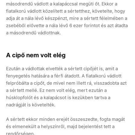
másodrendű vádlott a kalapáccsal megüti őt. Ekkor a
fiatalkorú vádlott közelített a sértetthez, követelte, hogy
adja át a nála lévő készpénzt, mire a sértett félelmében a
zsebéből elővette a nála lévő 6 ezer forintot és azt átadta
a másodrendű vádlottnak.
A cipő nem volt elég
Ezután a vádlottak elvették a sértett cipőjét is, amit a
fenyegetés hatására a férfi átadott. A fiatalkorú vádlott
felpróbálta a cipőt, de mivel nem illett rá, visszadobta azt
a sértett mellé. Ez nem volt elég, mert ezután a
húsklopfolót és a kalapácsot is kezükben tartva a
nadrágját is követelték.
A sértett ekkor minden erejét összeszedte, fogta magát
és elmenekült a helyszínről, majd bejelentést tett a
rendőrségen.