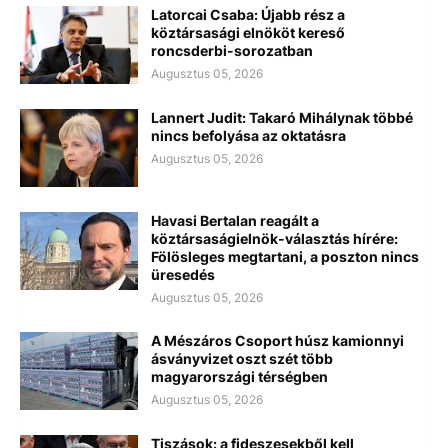
Latorcai Csaba: Újabb rész a
köztársasági elnököt kereső
roncsderbi-sorozatban
Augusztus 05, 2026
Lannert Judit: Takaró Mihálynak többé
nincs befolyása az oktatásra
Augusztus 05, 2026
Havasi Bertalan reagált a
köztársaságielnök-választás hírére:
Fölösleges megtartani, a poszton nincs
üresedés
Augusztus 05, 2026
A Mészáros Csoport húsz kamionnyi
ásványvizet oszt szét több
magyarországi térségben
Augusztus 05, 2026
Tiszások: a fideszesekből kell