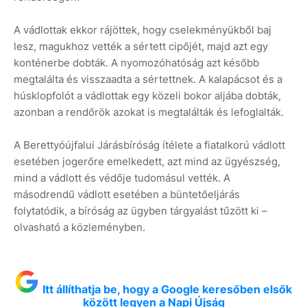
A vádlottak ekkor rájöttek, hogy cselekményükből baj
lesz, magukhoz vették a sértett cipőjét, majd azt egy
konténerbe dobták. A nyomozóhatóság azt később
megtalálta és visszaadta a sértettnek. A kalapácsot és a
húsklopfolót a vádlottak egy közeli bokor aljába dobták,
azonban a rendőrök azokat is megtalálták és lefoglalták.
A Berettyóújfalui Járásbíróság ítélete a fiatalkorú vádlott
esetében jogerőre emelkedett, azt mind az ügyészség,
mind a vádlott és védője tudomásul vették. A
másodrendű vádlott esetében a büntetőeljárás
folytatódik, a bíróság az ügyben tárgyalást tűzött ki –
olvasható a közleményben.
Itt állíthatja be, hogy a Google keresőben elsők
között legyen a Napi Újság