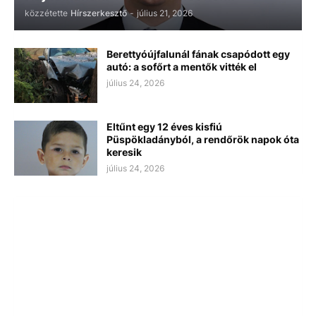
közzétette
Hírszerkesztő
-
július 21, 2026
Berettyóújfalunál fának csapódott egy
autó: a sofőrt a mentők vitték el
július 24, 2026
Eltűnt egy 12 éves kisfiú
Püspökladányból, a rendőrök napok óta
keresik
július 24, 2026