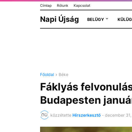
Címlap
Rólunk
Kapcsolat
Napi Újság
BELÜGY
KÜLÜG
Főoldal
Béke
Fáklyás felvonulás
Budapesten január
közzétette
Hírszerkesztő
-
december 31,