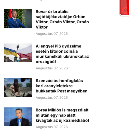
Rovar úr brutális
sajtótájékoztatója: Orbán
Viktor, Orbán Viktor, Orbán
Viktor
Augusztus 07, 2026
A lengyel PiS győzelme
esetén kitoloncolná a
munkanélküli ukránokat az
országból
Augusztus 07, 2026
Szenzációs honfoglalás
kori aranyleletekre
bukkantak Pest megyében
Augusztus 07, 2026
Borsa Miklós is megszólalt,
miután egy nap alatt
kivágták az új közmédiából
Augusztus 07, 2026