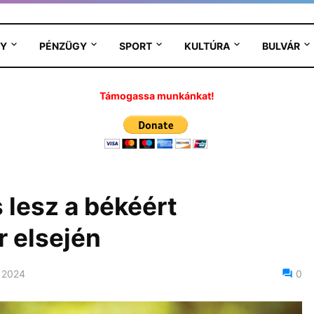
Y
PÉNZÜGY
SPORT
KULTÚRA
BULVÁR
Támogassa munkánkat!
 lesz a békéért
 elsején
 2024
0