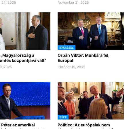
 24, 2025
November 21, 2025
BRÜSSZEL
: „Magyarország a
Orbán Viktor: Munkára fel,
emtés központjává vált”
Európa!
8, 2025
Október 15, 2025
BÉKE
ó Péter az amerikai
Politico: Az európaiak nem