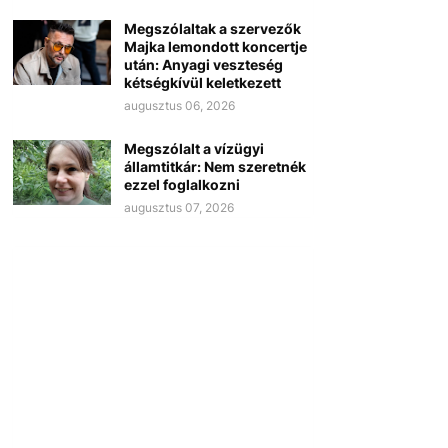
Megszólaltak a szervezők
Majka lemondott koncertje
után: Anyagi veszteség
kétségkívül keletkezett
augusztus 06, 2026
Megszólalt a vízügyi
államtitkár: Nem szeretnék
ezzel foglalkozni
augusztus 07, 2026