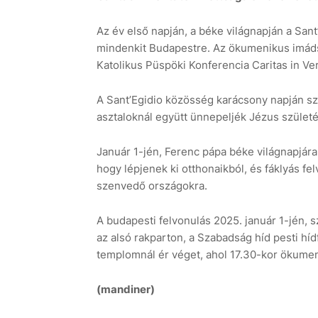
Az év első napján, a béke világnapján a San
mindenkit Budapestre. Az ökumenikus imád
Katolikus Püspöki Konferencia Caritas in Veri
A Sant’Egidio közösség karácsony napján szer
asztaloknál együtt ünnepeljék Jézus szület
Január 1-jén, Ferenc pápa béke világnapjára 
hogy lépjenek ki otthonaikból, és fáklyás f
szenvedő országokra.
A budapesti felvonulás 2025. január 1-jén, 
az alsó rakparton, a Szabadság híd pesti hí
templomnál ér véget, ahol 17.30-kor ökume
(mandiner)