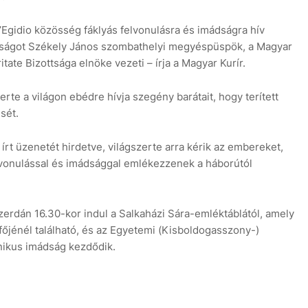
t’Egidio közösség fáklyás felvonulásra és imádságra hív
ságot Székely János szombathelyi megyéspüspök, a Magyar
tate Bizottsága elnöke vezeti – írja a Magyar Kurír.
te a világon ebédre hívja szegény barátait, hogy terített
8 aug
+30°C
9 aug
+30°C
ését.
írt üzenetét hirdetve, világszerte arra kérik az embereket,
elvonulással és imádsággal emlékezzenek a háborútól
szerdán 16.30-kor indul a Salkaházi Sára-emléktáblától, amely
dfőjénél található, és az Egyetemi (Kisboldogasszony-)
nikus imádság kezdődik.