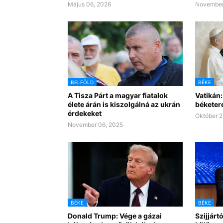
Május 06, 2026
November
BELFÖLD
BÉKE
A Tisza Párt a magyar fiatalok
Vatikán
élete árán is kiszolgálná az ukrán
béketer
érdekeket
Október 2
November 06, 2025
BÉKE
BÉKE
Donald Trump: Vége a gázai
Szijjárt