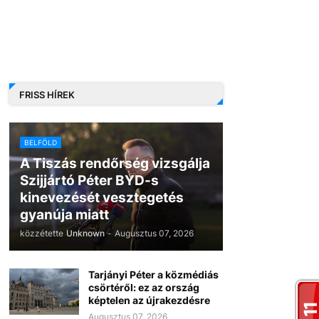
FRISS HÍREK
BELFÖLD
A Tiszás rendőrség vizsgálja
Szijjártó Péter BYD-s
kinevezését vesztegetés
gyanúja miatt
közzétette
Unknown
-
Augusztus 07, 2026
Tarjányi Péter a közmédiás
csörtéről: ez az ország
képtelen az újrakezdésre
Augusztus 07, 2026