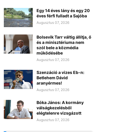
Egy 14 éves lány és egy 20
éves férfi fulladt a Sajóba
Augusztus 07, 2026
Bolsevik Tarr váltig állítja, ő
és a minisztériuma nem
szól bele a közmédia
működésébe
Augusztus 07, 2026
Szenzáció a vizes Eb-n:
Betlehem Dávid
aranyérmes!
Augusztus 07, 2026
Bóka János: A kormány
válságkezelésből
elégtelenre vizsgázott
Augusztus 07, 2026