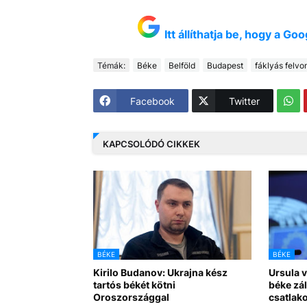
Itt állíthatja be, hogy a G
Témák:
Béke
Belföld
Budapest
fáklyás felvo
Facebook
Twitter
KAPCSOLÓDÓ CIKKEK
BÉKE
BÉKE
Kirilo Budanov: Ukrajna kész
Ursula v
tartós békét kötni
béke zá
Oroszországgal
csatlako