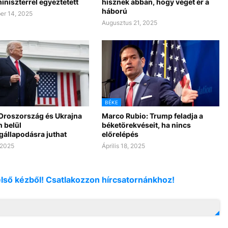
niszterrel egyeztetett
hisznek abban, hogy véget ér a
háború
er 14, 2025
Augusztus 21, 2025
BÉKE
Oroszország és Ukrajna
Marco Rubio: Trump feladja a
 belül
béketörekvéseit, ha nincs
állapodásra juthat
előrelépés
, 2025
Április 18, 2025
első kézből! Csatlakozzon hírcsatornánkhoz!