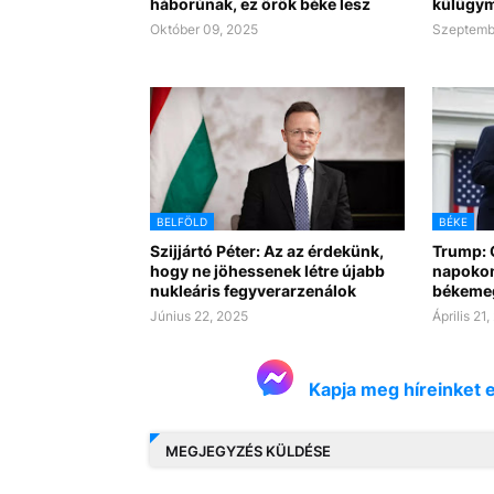
háborúnak, ez örök béke lesz
külügymi
Október 09, 2025
Szeptemb
BELFÖLD
BÉKE
Szijjártó Péter: Az az érdekünk,
Trump: 
hogy ne jöhessenek létre újabb
napokon
nukleáris fegyverarzenálok
békemeg
Június 22, 2025
Április 21
Kapja meg híreinket 
MEGJEGYZÉS KÜLDÉSE