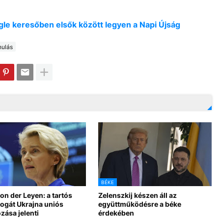
oogle keresőben elsők között legyen a Napi Újság
nulás
BÉKE
on der Leyen: a tartós
Zelenszkij készen áll az
logát Ukrajna uniós
együttműködésre a béke
zása jelenti
érdekében