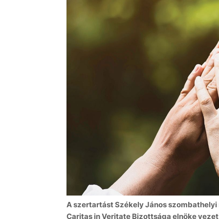
A szertartást Székely János szombathelyi
Caritas in Veritate Bizottsága elnöke vezeti