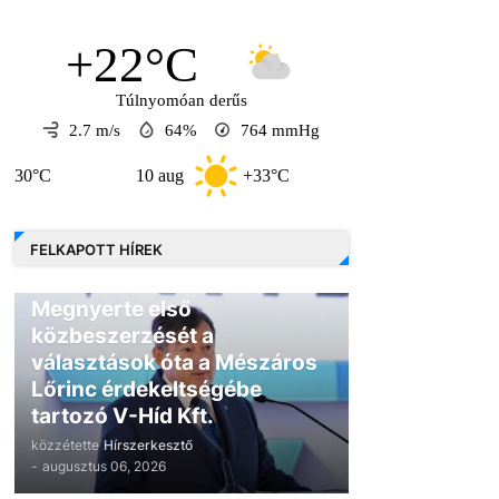
+22°C
Túlnyomóan derűs
2.7 m/s
64%
764
mmHg
10 aug
+33°C
11 aug
+35°C
FELKAPOTT HÍREK
GAZDASÁG
Megnyerte első
közbeszerzését a
választások óta a Mészáros
Lőrinc érdekeltségébe
tartozó V-Híd Kft.
közzétette
Hírszerkesztő
-
augusztus 06, 2026