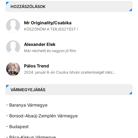
HOZZÁSZÓLÁSOK
Mr Originality/Csabika
KÖSZÖNÖM A TERJESZTÉST !
Alexander Elek
Már nézhető és nagyon jó film.
Pálos Trend
2024. január 6-án Csurka István szellemiségét idéz...
VÁRMEGYEJÁRÁS
- Baranya Vármegye
- Borsod-Abaúj-Zemplén Vármegye
- Budapest
- Bács-Kiskun Vármegye