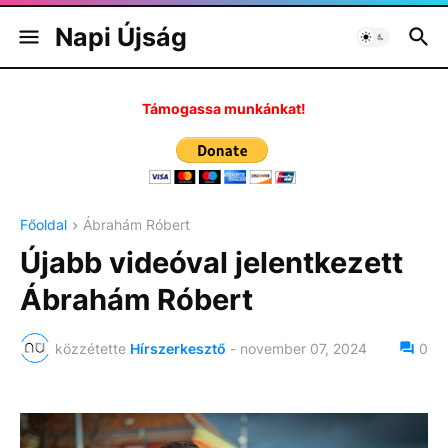
Napi Újság
Támogassa munkánkat!
Főoldal
Ábrahám Róbert
Újabb videóval jelentkezett
Ábrahám Róbert
közzétette
Hírszerkesztő
-
november 07, 2024
0