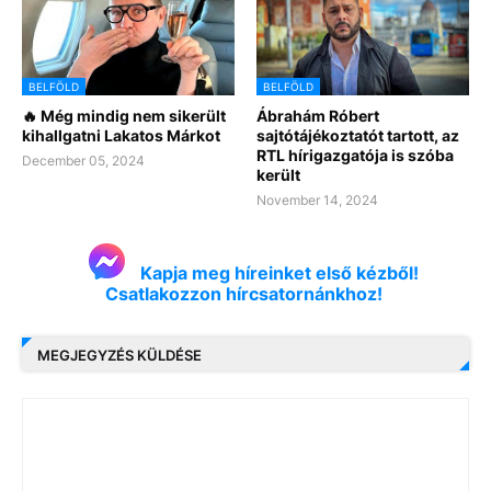
BELFÖLD
BELFÖLD
🔥 Még mindig nem sikerült
Ábrahám Róbert
kihallgatni Lakatos Márkot
sajtótájékoztatót tartott, az
RTL hírigazgatója is szóba
December 05, 2024
került
November 14, 2024
Kapja meg híreinket első kézből!
Csatlakozzon hírcsatornánkhoz!
MEGJEGYZÉS KÜLDÉSE