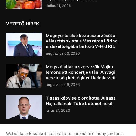
Július 11, 2026
VEZETŐ HÍREK
Megnyerte első közbeszerzését a
választások óta a Mészáros Lőrinc
érdekeltségébe tartozó V-Híd Kft.
augusztus 06, 2026
Megszólaltak a szervezők Majka
lemondott koncertje után: Anyagi
veszteség kétségkívül keletkezett
augusztus 06, 2026
Tiszás képviselő ordította Juhász
Hajnalkának: Több botoxot neki!
július 21, 2026
Weboldalunk sütiket használ a felhasználói élmény javítása