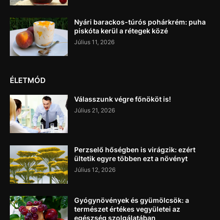
Nyári barackos-túrós pohárkrém: puha
piskóta kerül a rétegek közé
Július 11, 2026
ÉLETMÓD
Válasszunk végre főnököt is!
Július 21, 2026
Perzselő hőségben is virágzik: ezért
ültetik egyre többen ezt a növényt
Július 12, 2026
Gyógynövények és gyümölcsök: a
természet értékes vegyületei az
egészség szolgálatában