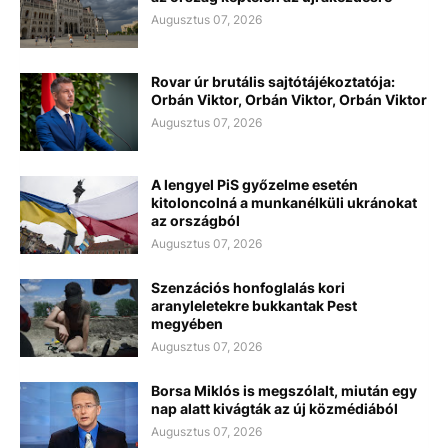
Augusztus 07, 2026
Rovar úr brutális sajtótájékoztatója:
Orbán Viktor, Orbán Viktor, Orbán Viktor
Augusztus 07, 2026
A lengyel PiS győzelme esetén
kitoloncolná a munkanélküli ukránokat
az országból
Augusztus 07, 2026
Szenzációs honfoglalás kori
aranyleletekre bukkantak Pest
megyében
Augusztus 07, 2026
Borsa Miklós is megszólalt, miután egy
nap alatt kivágták az új közmédiából
Augusztus 07, 2026