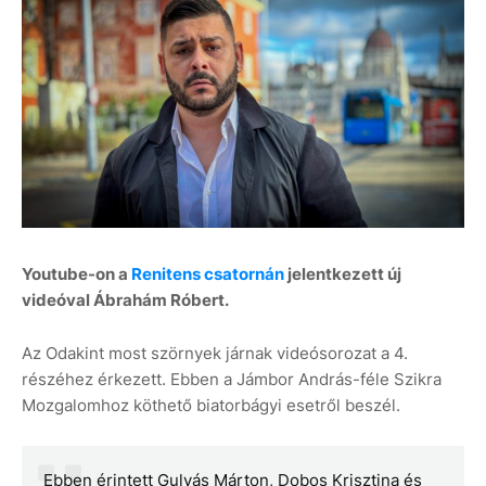
Youtube-on a
Renitens csatornán
jelentkezett új
videóval Ábrahám Róbert.
Az Odakint most szörnyek járnak videósorozat a 4.
részéhez érkezett. Ebben a Jámbor András-féle Szikra
Mozgalomhoz köthető biatorbágyi esetről beszél.
Ebben érintett Gulyás Márton, Dobos Krisztina és