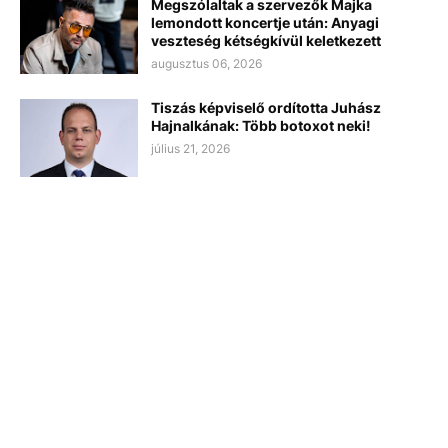
Megszólaltak a szervezők Majka
lemondott koncertje után: Anyagi
veszteség kétségkívül keletkezett
augusztus 06, 2026
Tiszás képviselő ordította Juhász
Hajnalkának: Több botoxot neki!
július 21, 2026