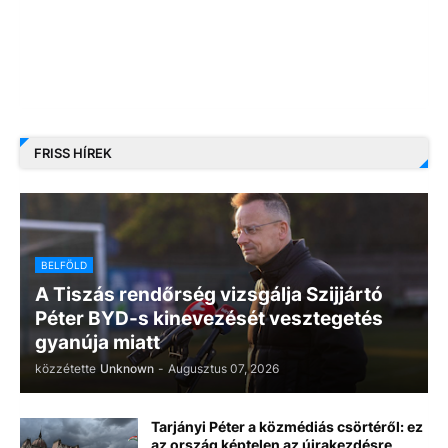
FRISS HÍREK
BELFÖLD
A Tiszás rendőrség vizsgálja Szijjártó
Péter BYD-s kinevezését vesztegetés
gyanúja miatt
közzétette
Unknown
-
Augusztus 07, 2026
Tarjányi Péter a közmédiás csörtéről: ez
az ország képtelen az újrakezdésre