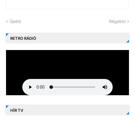
Újabb
Régebbi
RETRO RÁDIÓ
HÍR TV