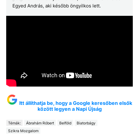
Egyed András, aki később öngyilkos lett.
Itt állíthatja be, hogy a Google keresőben elsők
között legyen a Napi Újság
Témák:
Ábrahám Róbert
Belföld
Biatorbágy
Szikra Mozgalom