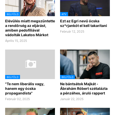
BELFÖLD
ATV
Elévülés miatt megszüntette
Ezt az Egri nevű ócska
a rendőrség az eljárást,
sz*rjankót el kell takarítani
amiben pedofíliával
Február 12, 2025
vádolták Lakatos Márkot
Április 15, 2025
BELFÖLD
BELFÖLD
"Te nem liberális vagy,
Ne bántsátok Majkát -
hanem egy ócska
Ábrahám Róbert szétalázta
propagandista"
a pénzéhes, áruló rappert
Február 02, 2025
Január 22, 2025