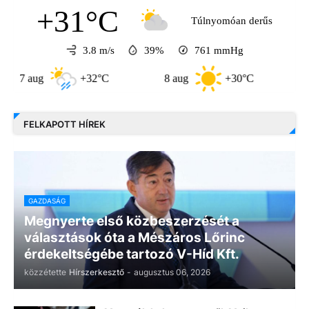
+31°C
Túlnyomóan derűs
3.8 m/s
39%
761
mmHg
ug
+32°C
8 aug
+30°C
9 aug
FELKAPOTT HÍREK
GAZDASÁG
Megnyerte első közbeszerzését a
választások óta a Mészáros Lőrinc
érdekeltségébe tartozó V-Híd Kft.
közzétette
Hírszerkesztő
-
augusztus 06, 2026