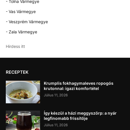
- Tolna Vármegye
- Vas Vármegye
- Veszprém Vármegye
- Zala Vármegye
Hirdess itt
RECEPTEK
Krumplis fokhagymaleves ropogós
krutonnal: igazi komfortétel
Július 11, 2026
Így készül a házi meggyszörp: a nyár
legfinomabb frissítője
Július 11, 2026