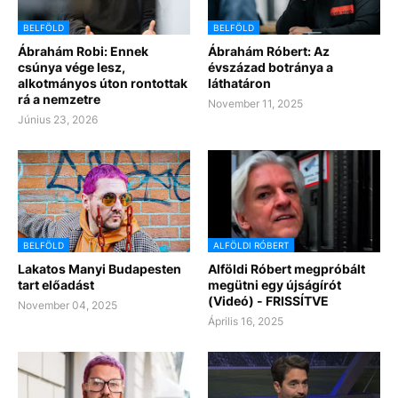
BELFÖLD
BELFÖLD
Ábrahám Robi: Ennek
Ábrahám Róbert: Az
csúnya vége lesz,
évszázad botránya a
alkotmányos úton rontottak
láthatáron
rá a nemzetre
November 11, 2025
Június 23, 2026
BELFÖLD
ALFÖLDI RÓBERT
Lakatos Manyi Budapesten
Alföldi Róbert megpróbált
tart előadást
megütni egy újságírót
(Videó) - FRISSÍTVE
November 04, 2025
Április 16, 2025