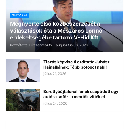
GAZDASÁG
Megnyerte első közbeszerzését a
választások óta a Mészáros Lőrinc
érdekeltségébe tartozó V-Híd Kft.
közzétette
Hírszerkesztő
-
augusztus 06, 2026
Tiszás képviselő ordította Juhász
Hajnalkának: Több botoxot neki!
július 21, 2026
Berettyóújfalunál fának csapódott egy
autó: a sofőrt a mentők vitték el
július 24, 2026