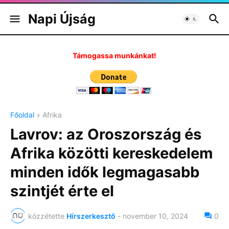
Napi Újság
Támogassa munkánkat!
Főoldal
Afrika
Lavrov: az Oroszország és
Afrika közötti kereskedelem
minden idők legmagasabb
szintjét érte el
közzétette
Hírszerkesztő
-
november 10, 2024
0