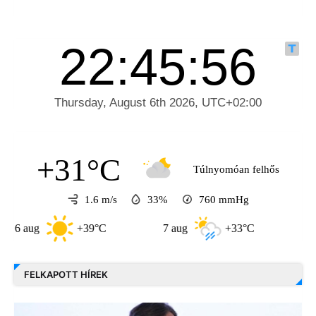
+31°C
Túlnyomóan felhős
1.6 m/s
33%
760
mmHg
ug
+39°C
7 aug
+33°C
8 aug
FELKAPOTT HÍREK