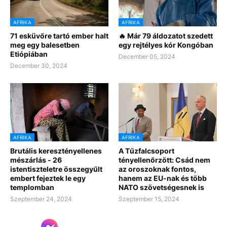
AFRIKA
AFRIKA
71 esküvőre tartó ember halt
🔥 Már 79 áldozatot szedett
meg egy balesetben
egy rejtélyes kór Kongóban
Etiópiában
December 05, 2024
December 30, 2024
AFRIKA
AFRIKA
Brutális keresztényellenes
A Tűzfalcsoport
mészárlás - 26
tényellenőrzött: Csád nem
istentiszteletre összegyűlt
az oroszoknak fontos,
embert fejeztek le egy
hanem az EU-nak és több
templomban
NATO szövetségesnek is
Szeptember 24, 2024
Szeptember 15, 2024