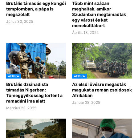
Brutális támadás egy kongói
Több mint százan
templomban, a pápa is
meghaltak, amikor
megszólalt
Szudánban megtámadtak
egy várost és két
Július 30, 2025
menekülttábort
Április 13, 2025
AFRIKA
AFRIKA
Brutális dzsihadista
Az első lövésre megadták
támadás Nigerben:
magukat a román zsoldosok
Tömeggyilkosság történt a
Afrikában
ramadáni ima alatt
Január 28, 2025
Március 23, 2025