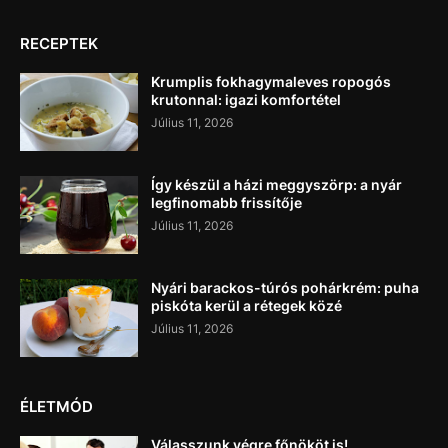
RECEPTEK
Krumplis fokhagymaleves ropogós
krutonnal: igazi komfortétel
Július 11, 2026
Így készül a házi meggyszörp: a nyár
legfinomabb frissítője
Július 11, 2026
Nyári barackos-túrós pohárkrém: puha
piskóta kerül a rétegek közé
Július 11, 2026
ÉLETMÓD
Válasszunk végre főnököt is!