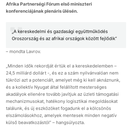
Afrika Partnerségi Fórum első miniszteri
konferenciájának plenáris ülésén.
„A kereskedelmi és gazdasági együttműködés
Oroszország és az afrikai országok között fejlődik”
– mondta Lavrov.
„Minden idők rekordját értük el a kereskedelemben –
24,5 milliárd dollárt -, és ez a szám nyilvánvalóan nem
tükrözi azt a potenciált, amelyet még ki kell aknáznunk,
és a kollektív Nyugat által felállított mesterséges
akadályok ellenére tovább javítjuk az üzleti támogatási
mechanizmusokat, hatékony logisztikai megoldásokat
találunk, és új eszközöket fogadunk el a kölcsönös
elszámolásokhoz, amelyek mentesek minden negatív
külső beavatkozástól” – hangsúlyozta.