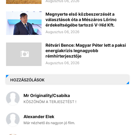
Augusztus 06, 2026
Megnyerte első közbeszerzését a
választások óta a Mészáros Lőrinc
érdekeltségébe tartozó V-Híd Kft.
Augusztus 06, 2026
Rétvári Bence: Magyar Péter lett a paksi
energiakrízis legnagyobb
rémhírterjesztője
Augusztus 06, 2026
HOZZÁSZÓLÁSOK
Mr Originality/Csabika
KÖSZÖNÖM A TERJESZTÉST !
Alexander Elek
Már nézhető és nagyon jó film.