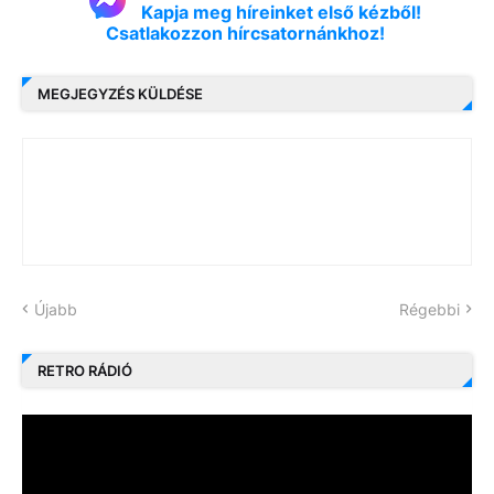
Kapja meg híreinket első kézből!
Csatlakozzon hírcsatornánkhoz!
MEGJEGYZÉS KÜLDÉSE
Újabb
Régebbi
RETRO RÁDIÓ