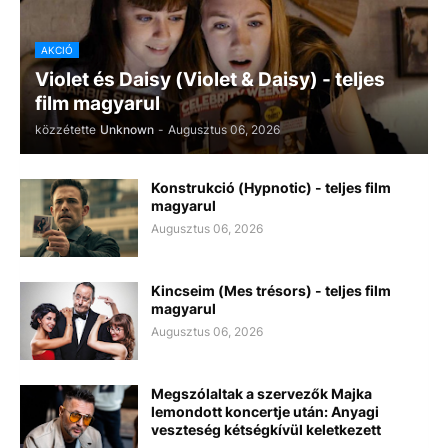
AKCIÓ
Violet és Daisy (Violet & Daisy) - teljes
film magyarul
közzétette
Unknown
-
Augusztus 06, 2026
Konstrukció (Hypnotic) - teljes film
magyarul
Augusztus 06, 2026
Kincseim (Mes trésors) - teljes film
magyarul
Augusztus 06, 2026
Megszólaltak a szervezők Majka
lemondott koncertje után: Anyagi
veszteség kétségkívül keletkezett