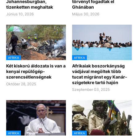
Johannesburgban,
törvényt fogadtak el
tizenketten meghaltak
Ghánában
Június 10, 2026
Május 30, 2026
AFRIKA
AFRIKA
Két kiskorú áldozata is van a
Afrikaiak boszorkányság
kenyai repülőgép-
vádjával megöltek több
szerencsétlenségnek
tucat migránst egy Kanár-
szigetekre tartó hajón
Október 28, 2025
Szeptember 03, 2025
AFRIKA
AFRIKA