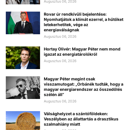
Augusztus 06, 2026
Rovar úr rendkívüli bejelentése:
Nyomhatjátok a klímát ezerrel, a hűtőket
letekerhetitek, vége az
energiaválságnak
Augusztus 06, 2026
Hortay Olivér: Magyar Péter nem mond
igazat az energiatárolókról
Augusztus 06, 2026
Magyar Péter megint csak
visszamutogat: „Orbánék tudták, hogy a
magyar energiarendszer az összedőlés
szélén áll”
Augusztus 06, 2026
Válsághelyzet a szántóföldeken:
Veszélyben az állattartás a drasztikus
szalmahiány miatt