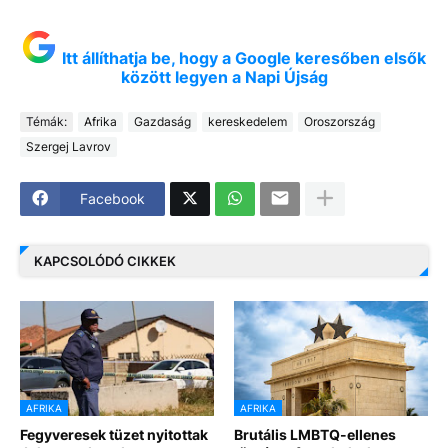
Itt állíthatja be, hogy a Google keresőben elsők
között legyen a Napi Újság
Témák:
Afrika
Gazdaság
kereskedelem
Oroszország
Szergej Lavrov
Facebook
KAPCSOLÓDÓ CIKKEK
AFRIKA
AFRIKA
Fegyveresek tüzet nyitottak
Brutális LMBTQ-ellenes