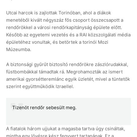
Utcai harcok is zajlottak Torinóban, ahol a diákok
menetéből kivált négyszáz fős csoport összecsapott a
rendőrökkel a városi rendőrkapitányság épülete előtt.
Később az egyetemi vezetés és a RAI közszolgálati média
épületéhez vonultak, és betörtek a torinói Mozi
Múzeumba.
A biztonsági gyűrűt biztosító rendőrökre zászlórudakkal,
füstbombákkal támadtak rá. Megrohamozták az ismert
amerikai gyorsétteremlánc egyik üzletét, mivel a tüntetők
szerint együttműködik Izraellel.
Tizenöt rendőr sebesült meg.
A fiatalok három ujjukat a magasba tartva úgy csináltak,
mintha egy lövésre kész fegyvert tartanának. Ez a