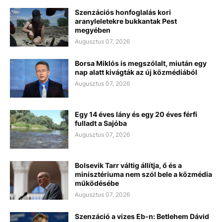
Szenzációs honfoglalás kori
aranyleletekre bukkantak Pest
megyében
Augusztus 07, 2026
Borsa Miklós is megszólalt, miután egy
nap alatt kivágták az új közmédiából
Augusztus 07, 2026
Egy 14 éves lány és egy 20 éves férfi
fulladt a Sajóba
Augusztus 07, 2026
Bolsevik Tarr váltig állítja, ő és a
minisztériuma nem szól bele a közmédia
működésébe
Augusztus 07, 2026
Szenzáció a vizes Eb-n: Betlehem Dávid