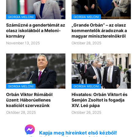
GIORGIA MELONI
GIORGIA MELONI
Száműzné a gendertémát az
„Grande Orbán” – az olasz
olasz iskolákból a Meloni-
kommentelők áradoznak a
kormány
magyar miniszterelnökről
November 13, 2025
Október 28, 2025
GIORGIA MELONI
GIORGIA MELONI
Orbán Viktor Rómából
Hivatalos: Orbán Viktort és
üzent: Háborúellenes
Semjén Zsoltot is fogadja
koalíciót szervezünk
XIV. Leó pápa
Október 28, 2025
Október 26, 2025
Kapja meg híreinket első kézből!