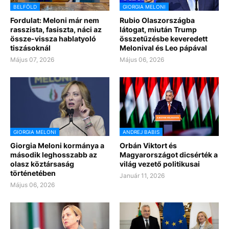
BELFÖLD
GIORGIA MELONI
Fordulat: Meloni már nem
Rubio Olaszországba
rasszista, fasiszta, náci az
látogat, miután Trump
össze-vissza hablatyoló
összetűzésbe keveredett
tiszásoknál
Melonival és Leo pápával
Május 07, 2026
Május 06, 2026
GIORGIA MELONI
ANDREJ BABIS
Giorgia Meloni kormánya a
Orbán Viktort és
második leghosszabb az
Magyarországot dicsérték a
olasz köztársaság
világ vezető politikusai
történetében
Január 11, 2026
Május 06, 2026