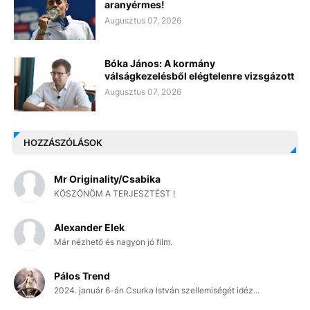
aranyérmes!
Augusztus 07, 2026
Bóka János: A kormány
válságkezelésből elégtelenre vizsgázott
Augusztus 07, 2026
HOZZÁSZÓLÁSOK
Mr Originality/Csabika
KÖSZÖNÖM A TERJESZTÉST !
Alexander Elek
Már nézhető és nagyon jó film.
Pálos Trend
2024. január 6-án Csurka István szellemiségét idéz...