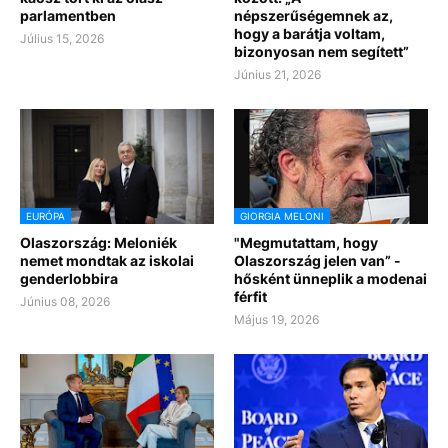
parlamentben
népszerűségemnek az,
hogy a barátja voltam,
Július 15, 2026
bizonyosan nem segített”
Június 21, 2026
EURÓPA
GIORGIA MELONI
Olaszország: Meloniék
"Megmutattam, hogy
nemet mondtak az iskolai
Olaszország jelen van” -
genderlobbira
hősként ünneplik a modenai
férfit
Június 08, 2026
Május 19, 2026