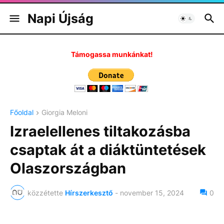
Napi Újság
Támogassa munkánkat!
Főoldal
Giorgia Meloni
Izraelellenes tiltakozásba
csaptak át a diáktüntetések
Olaszországban
közzétette
Hírszerkesztő
-
november 15, 2024
0