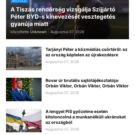
BELFÖLD
A Tiszás rendőrség vizsgálja Szijjártó
Péter BYD-s kinevezését vesztegetés
gyanúja miatt
közzétette
Unknown
-
Augusztus 07, 2026
Tarjányi Péter a közmédiás csörtéről: ez
az ország képtelen az újrakezdésre
Augusztus 07, 2026
Rovar úr brutális sajtótájékoztatója:
Orbán Viktor, Orbán Viktor, Orbán Viktor
Augusztus 07, 2026
A lengyel PiS győzelme esetén
kitoloncolná a munkanélküli ukránokat
az országból
Augusztus 07, 2026