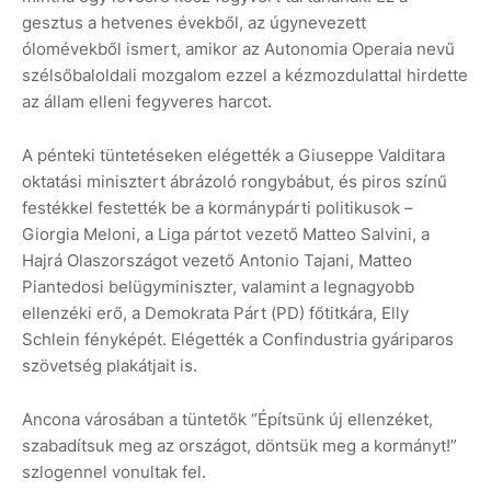
gesztus a hetvenes évekből, az úgynevezett
ólomévekből ismert, amikor az Autonomia Operaia nevű
szélsőbaloldali mozgalom ezzel a kézmozdulattal hirdette
az állam elleni fegyveres harcot.
A pénteki tüntetéseken elégették a Giuseppe Valditara
oktatási minisztert ábrázoló rongybábut, és piros színű
festékkel festették be a kormánypárti politikusok –
Giorgia Meloni, a Liga pártot vezető Matteo Salvini, a
Hajrá Olaszországot vezető Antonio Tajani, Matteo
Piantedosi belügyminiszter, valamint a legnagyobb
ellenzéki erő, a Demokrata Párt (PD) főtitkára, Elly
Schlein fényképét. Elégették a Confindustria gyáriparos
szövetség plakátjait is.
Ancona városában a tüntetők “Építsünk új ellenzéket,
szabadítsuk meg az országot, döntsük meg a kormányt!”
szlogennel vonultak fel.