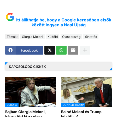
Itt állíthatja be, hogy a Google keresőben elsők
között legyen a Napi Újság
Témák:
Giorgia Meloni
Külföld
Olaszország
tüntetés
Facebook
KAPCSOLÓDÓ CIKKEK
EURÓPA
DONALD TRUMP
Bajban Giorgia Meloni,
Balhé Meloni és Trump
káosz tört ki az olasz
között: „A