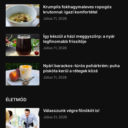
Krumplis fokhagymaleves ropogós
krutonnal: igazi komfortétel
Július 11, 2026
Így készül a házi meggyszörp: a nyár
legfinomabb frissítője
Július 11, 2026
Nyári barackos-túrós pohárkrém: puha
piskóta kerül a rétegek közé
Július 11, 2026
ÉLETMÓD
Válasszunk végre főnököt is!
Július 21, 2026