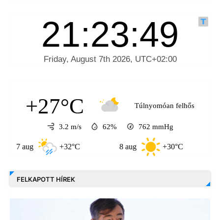
+27°C
Túlnyomóan felhős
3.2 m/s
62%
762
mmHg
aug
+32°C
8 aug
+30°C
9 aug
FELKAPOTT HÍREK