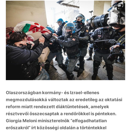
Olaszországban kormány- és Izrael-ellenes
megmozdulásokká változtak az eredetileg az oktatási
reform miatt rendezett diáktüntetések, amelyek
résztvevői összecsaptak a rendőrökkel is pénteken.
Giorgia Meloni miniszterelnök “elfogadhatatlan
erőszakról” írt közösségi oldalán a történtekkel