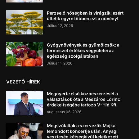
Perzselő hőségben is virágzik: ezért
ültetik egyre többen ezt a növényt
Július 12, 2026
Gyógynövények és gyümölcsök: a
természet értékes vegyületei az
egészség szolgálatában
Július 11, 2026
VEZETŐ HÍREK
Megnyerte első közbeszerzését a
választások óta a Mészáros Lőrinc
érdekeltségébe tartozó V-Híd Kft.
augusztus 06, 2026
Megszólaltak a szervezők Majka
lemondott koncertje után: Anyagi
veszteség kétségkívül keletkezett