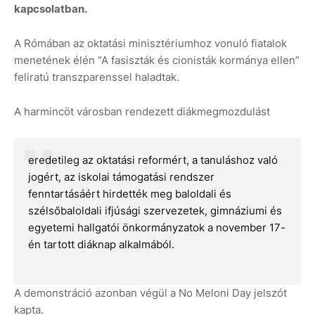
kapcsolatban.
A Rómában az oktatási minisztériumhoz vonuló fiatalok
menetének élén “A fasiszták és cionisták kormánya ellen”
feliratú transzparenssel haladtak.
A harmincöt városban rendezett diákmegmozdulást
eredetileg az oktatási reformért, a tanuláshoz való
jogért, az iskolai támogatási rendszer
fenntartásáért hirdették meg baloldali és
szélsőbaloldali ifjúsági szervezetek, gimnáziumi és
egyetemi hallgatói önkormányzatok a november 17-
én tartott diáknap alkalmából.
A demonstráció azonban végül a No Meloni Day jelszót
kapta.