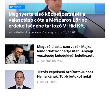
GAZDASÁG
Megnyerte első közbeszerzését a
választások óta a Mészáros Lőrinc
érdekeltségébe tartozó V-Híd Kft.
közzétette
Hírszerkesztő
-
augusztus 06, 2026
Megszólaltak a szervezők Majka
lemondott koncertje után: Anyagi
veszteség kétségkívül keletkezett
augusztus 06, 2026
Tiszás képviselő ordította Juhász
Hajnalkának: Több botoxot neki!
július 21, 2026