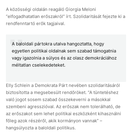
A közösségi oldalán reagáló Giorgia Meloni
“elfogadhatatlan erőszakról” írt. Szolidaritását fejezte ki a
rendfenntartó erők tagjaival.
A baloldali pártokra utalva hangoztatta, hogy
egyetlen politikai oldalnak sem szabad támogatnia
vagy igazolnia a súlyos és az olasz demokráciához
méltatlan cselekedeteket.
Elly Schlein a Demokrata Párt nevében szolidaritásáról
biztosította a megsebesült rendőröket. “A tüntetéshez
való jogot sosem szabad összekeverni a másokkal
szembeni agresszióval. Az erőszak nem tolerálható, de
az erőszakot sem lehet politikai eszközként kihasználni
főleg azok részéről, akik kormányon vannak” –
hangsúlyozta a baloldali politikus.