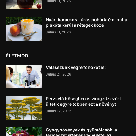
Július 11, 2026
Nyári barackos-túrós pohárkrém: puha
piskóta kerül a rétegek közé
Július 11, 2026
ÉLETMÓD
Válasszunk végre főnököt is!
Július 21, 2026
Perzselő hőségben is virágzik: ezért
ültetik egyre többen ezt a növényt
Július 12, 2026
Gyógynövények és gyümölcsök: a
természet értékes vegyületei az