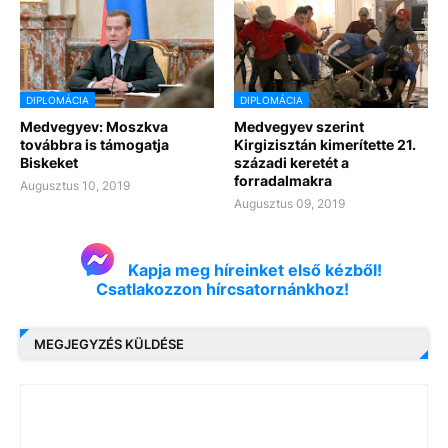
DIPLOMÁCIA
DIPLOMÁCIA
Medvegyev: Moszkva
Medvegyev szerint
továbbra is támogatja
Kirgizisztán kimerítette 21.
Biskeket
századi keretét a
forradalmakra
Augusztus 10, 2019
Augusztus 09, 2019
Kapja meg híreinket első kézből!
Csatlakozzon hírcsatornánkhoz!
MEGJEGYZÉS KÜLDÉSE