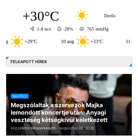
+30°C
Derűs
1.4 m/s
28%
765
mmHg
+29°C
10 aug
+33°C
11 aug
FELKAPOTT HÍREK
BELFÖLD
Megszólaltak a szervezők Majka
lemondott koncertje után: Anyagi
veszteség kétségkívül keletkezett
közzétette
Hírszerkesztő
-
augusztus 06, 2026