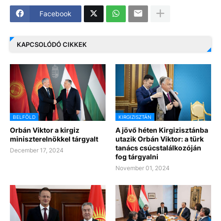
Facebook
KAPCSOLÓDÓ CIKKEK
BELFÖLD
KIRGIZISZTÁN
Orbán Viktor a kirgiz
A jövő héten Kirgizisztánba
miniszterelnökkel tárgyalt
utazik Orbán Viktor: a türk
tanács csúcstalálkozóján
December 17, 2024
fog tárgyalni
November 01, 2024