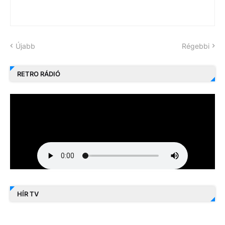
Újabb
Régebbi
RETRO RÁDIÓ
HÍR TV