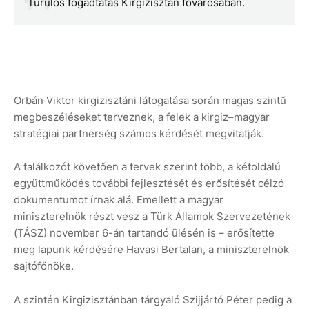
Turulos fogadtatás Kirgizisztán fővárosában.
Orbán Viktor kirgizisztáni látogatása során magas szintű
megbeszéléseket terveznek, a felek a kirgiz–magyar
stratégiai partnerség számos kérdését megvitatják.
A találkozót követően a tervek szerint több, a kétoldalú
együttműködés további fejlesztését és erősítését célzó
dokumentumot írnak alá. Emellett a magyar
miniszterelnök részt vesz a Türk Államok Szervezetének
(TÁSZ) november 6-án tartandó ülésén is – erősítette
meg lapunk kérdésére Havasi Bertalan, a miniszterelnök
sajtófőnöke.
A szintén Kirgizisztánban tárgyaló Szijjártó Péter pedig a