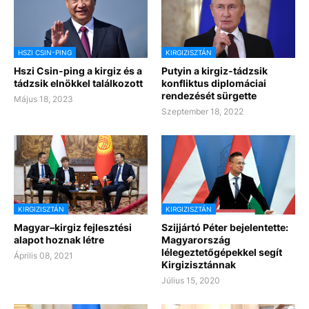
HSZI CSIN-PING
KIRGIZISZTÁN
Hszi Csin-ping a kirgiz és a
Putyin a kirgiz-tádzsik
tádzsik elnökkel találkozott
konfliktus diplomáciai
rendezését sürgette
Május 18, 2023
Szeptember 18, 2022
KIRGIZISZTÁN
KIRGIZISZTÁN
Magyar–kirgiz fejlesztési
Szijjártó Péter bejelentette:
alapot hoznak létre
Magyarország
lélegeztetőgépekkel segít
Április 08, 2021
Kirgizisztánnak
Július 15, 2020