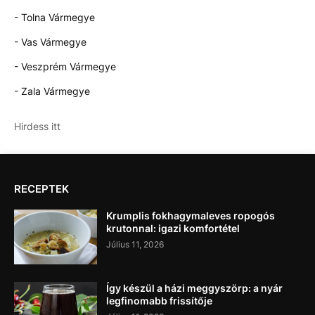
- Tolna Vármegye
- Vas Vármegye
- Veszprém Vármegye
- Zala Vármegye
Hirdess itt
RECEPTEK
Krumplis fokhagymaleves ropogós
krutonnal: igazi komfortétel
Július 11, 2026
Így készül a házi meggyszörp: a nyár
legfinomabb frissítője