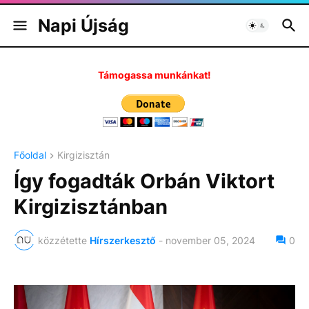
Napi Újság
Támogassa munkánkat!
Főoldal
Kirgizisztán
Így fogadták Orbán Viktort
Kirgizisztánban
közzétette
Hírszerkesztő
-
november 05, 2024
0