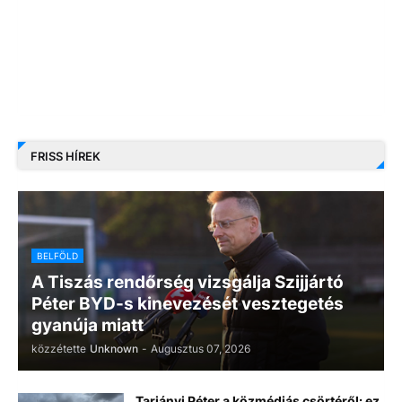
FRISS HÍREK
BELFÖLD
A Tiszás rendőrség vizsgálja Szijjártó
Péter BYD-s kinevezését vesztegetés
gyanúja miatt
közzétette
Unknown
-
Augusztus 07, 2026
Tarjányi Péter a közmédiás csörtéről: ez