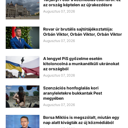
az ország képtelen az újrakezdésre
Augusztus 07, 2026
Rovar úr brutális sajtótájékoztatója:
Orbán Viktor, Orbán Viktor, Orbán Viktor
Augusztus 07, 2026
A lengyel PiS győzelme esetén
kitoloncolná a munkanélküli ukránokat
az országból
Augusztus 07, 2026
Szenzációs honfoglalás kori
aranyleletekre bukkantak Pest
megyében
Augusztus 07, 2026
Borsa Miklós is megszólalt, miután egy
nap alatt kivágták az új közmédiából