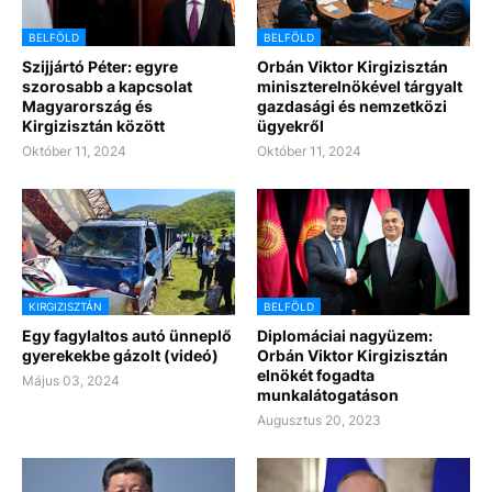
BELFÖLD
BELFÖLD
Szijjártó Péter: egyre
Orbán Viktor Kirgizisztán
szorosabb a kapcsolat
miniszterelnökével tárgyalt
Magyarország és
gazdasági és nemzetközi
Kirgizisztán között
ügyekről
Október 11, 2024
Október 11, 2024
KIRGIZISZTÁN
BELFÖLD
Egy fagylaltos autó ünneplő
Diplomáciai nagyüzem:
gyerekekbe gázolt (videó)
Orbán Viktor Kirgizisztán
elnökét fogadta
Május 03, 2024
munkalátogatáson
Augusztus 20, 2023